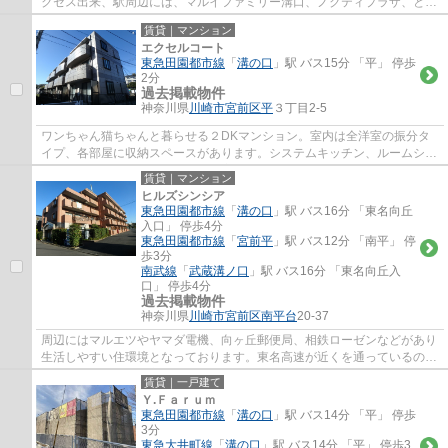
クセス出来、駅周辺には、マルイファミリー溝口、ノクティプラザ、とい
ったデパートやレストラン街、イトーヨー...
賃貸｜マンション
エクセルコート
東急田園都市線
「
溝の口
」駅 バス15分 「平」 停歩
2分
過去掲載物件
神奈川県
川崎市宮前区
平
３丁目2-5
ワンちゃん猫ちゃんと暮らせる２DKマンション。室内は全洋室の振分タ
イプ、各部屋に収納スペースがあります。システムキッチン、ルームシェ
アもご相談可。敷地内に駐車場、室内洗濯機...
賃貸｜マンション
ヒルズシンシア
東急田園都市線
「
溝の口
」駅 バス16分 「東名向丘
入口」 停歩4分
東急田園都市線
「
宮前平
」駅 バス12分 「南平」 停
歩3分
南武線
「
武蔵溝ノ口
」駅 バス16分 「東名向丘入
口」 停歩4分
過去掲載物件
神奈川県
川崎市宮前区
南平台
20-37
周辺にはマルエツやヤマダ電機、向ヶ丘郵便局、相鉄ローゼンなどがあり
生活しやすい住環境となっております。東名高速が近くを通っているの
で、お車をお持ちの方は楽々遠征にもお出か...
賃貸｜一戸建て
Ｙ.Ｆａｒｕｍ
東急田園都市線
「
溝の口
」駅 バス14分 「平」 停歩
3分
東急大井町線
「
溝の口
」駅 バス14分 「平」 停歩3