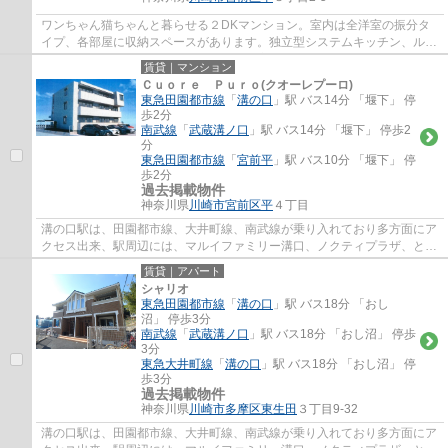
ワンちゃん猫ちゃんと暮らせる２DKマンション。室内は全洋室の振分タ
イプ、各部屋に収納スペースがあります。独立型システムキッチン、ルー
ムシェアもご相談可。敷地内に駐車場、室内...
賃貸｜マンション
Ｃｕｏｒｅ Ｐｕｒｏ(クオーレプーロ)
東急田園都市線
「
溝の口
」駅 バス14分 「堰下」 停
歩2分
南武線
「
武蔵溝ノ口
」駅 バス14分 「堰下」 停歩2
分
東急田園都市線
「
宮前平
」駅 バス10分 「堰下」 停
歩2分
過去掲載物件
神奈川県
川崎市宮前区
平
４丁目
溝の口駅は、田園都市線、大井町線、南武線が乗り入れており多方面にア
クセス出来、駅周辺には、マルイファミリー溝口、ノクティプラザ、とい
ったデパートやレストラン街、イトーヨー...
賃貸｜アパート
シャリオ
東急田園都市線
「
溝の口
」駅 バス18分 「おし
沼」 停歩3分
南武線
「
武蔵溝ノ口
」駅 バス18分 「おし沼」 停歩
3分
東急大井町線
「
溝の口
」駅 バス18分 「おし沼」 停
歩3分
過去掲載物件
神奈川県
川崎市多摩区
東生田
３丁目9-32
溝の口駅は、田園都市線、大井町線、南武線が乗り入れており多方面にア