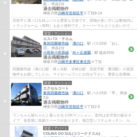
前」 停歩2分
過去掲載物件
神奈川県
川崎市宮前区
平
５丁目8-14
宮前平と溝ノ口を結ぶバスも豊富な立地です。荷物が多い方には敷地内に
トランクルーム（有料）もあり便利です。スーパーマルエツも近いのでお
買い物もしやすく穏やかな環境で暮らした...
賃貸｜マンション
エスパス・テエム
東急田園都市線
「
溝の口
」駅 バス10分 「おし
沼」 停歩2分
小田急小田原線
「
向ヶ丘遊園
」駅 徒歩20分
過去掲載物件
神奈川県
川崎市多摩区
東生田
４丁目
田園都市線（溝の口駅・梶ヶ谷駅・宮崎台駅・宮前平駅・鷺沼駅）の賃貸
物件をお探しでしたら、マイホームワンにお任せ下さい。豊富な在庫物件
から、お客様のご要望に合うお部屋をご提...
賃貸｜マンション
エクセルコート
東急田園都市線
「
溝の口
」駅 バス15分 「平」 停歩
2分
過去掲載物件
神奈川県
川崎市宮前区
平
３丁目2-5
ワンちゃん猫ちゃんと暮らせる２DKマンション。室内は全洋室の振分タ
イプ、各部屋に収納スペースがあります。独立型システムキッチン、ルー
ムシェアもご相談可。敷地内に駐車場、室内...
賃貸｜アパート
COLINA DO SUL(コリーナドスル)