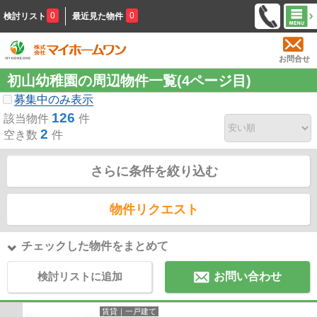
0
0
検討リスト
最近見た物件
お問合せ
初山幼稚園の周辺物件一覧(4ページ目)
募集中のみ表示
126
該当物件
件
2
空き数
件
さらに条件を絞り込む
物件リクエスト
チェックした物件をまとめて
検討リストに追加
お問い合わせ
賃貸｜一戸建て