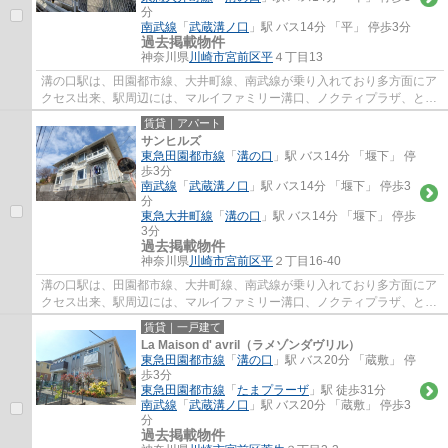
分
南武線
「
武蔵溝ノ口
」駅 バス14分 「平」 停歩3分
過去掲載物件
神奈川県
川崎市宮前区
平
４丁目13
溝の口駅は、田園都市線、大井町線、南武線が乗り入れており多方面にア
クセス出来、駅周辺には、マルイファミリー溝口、ノクティプラザ、とい
ったデパートやレストラン街、イトーヨー...
賃貸｜アパート
サンヒルズ
東急田園都市線
「
溝の口
」駅 バス14分 「堰下」 停
歩3分
南武線
「
武蔵溝ノ口
」駅 バス14分 「堰下」 停歩3
分
東急大井町線
「
溝の口
」駅 バス14分 「堰下」 停歩
3分
過去掲載物件
神奈川県
川崎市宮前区
平
２丁目16-40
溝の口駅は、田園都市線、大井町線、南武線が乗り入れており多方面にア
クセス出来、駅周辺には、マルイファミリー溝口、ノクティプラザ、とい
ったデパートやレストラン街、イトーヨー...
賃貸｜一戸建て
La Maison d' avril（ラメゾンダヴリル）
東急田園都市線
「
溝の口
」駅 バス20分 「蔵敷」 停
歩3分
東急田園都市線
「
たまプラーザ
」駅 徒歩31分
南武線
「
武蔵溝ノ口
」駅 バス20分 「蔵敷」 停歩3
分
過去掲載物件