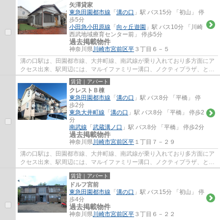
矢澤貸家
東急田園都市線
「
溝の口
」駅 バス15分 「初山」 停
歩5分
小田急小田原線
「
向ヶ丘遊園
」駅 バス10分 「川崎
西武地域療育センター前」 停歩5分
過去掲載物件
神奈川県
川崎市宮前区
平
３丁目６－５
溝の口駅は、田園都市線、大井町線、南武線が乗り入れており多方面にア
クセス出来、駅周辺には、マルイファミリー溝口、ノクティプラザ、とい
ったデパートやレストラン街、イトーヨー...
賃貸｜アパート
クレストＢ棟
東急田園都市線
「
溝の口
」駅 バス8分 「平橋」 停
歩2分
東急大井町線
「
溝の口
」駅 バス8分 「平橋」 停歩2
分
南武線
「
武蔵溝ノ口
」駅 バス8分 「平橋」 停歩2分
過去掲載物件
神奈川県
川崎市宮前区
平
１丁目７－２９
溝の口駅は、田園都市線、大井町線、南武線が乗り入れており多方面にア
クセス出来、駅周辺には、マルイファミリー溝口、ノクティプラザ、とい
ったデパートやレストラン街、イトーヨー...
賃貸｜アパート
ドルフ宮前
東急田園都市線
「
溝の口
」駅 バス15分 「初山」 停
歩4分
過去掲載物件
神奈川県
川崎市宮前区
平
３丁目６－２２