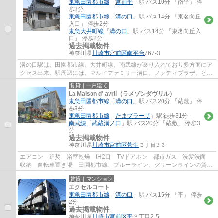
東急田園都市線
「
宮前平
」駅 バス10分 「南平」 停
歩3分
東急田園都市線
「
溝の口
」駅 バス14分 「東名向丘
入口」 停歩2分
東急大井町線
「
溝の口
」駅 バス14分 「東名向丘入
口」 停歩2分
過去掲載物件
神奈川県
川崎市宮前区
南平台
767-3
溝の口駅は、田園都市線、大井町線、南武線が乗り入れており多方面にア
クセス出来、駅周辺には、マルイファミリー溝口、ノクティプラザ、とい
ったデパートやレストラン街、イトーヨー...
賃貸｜一戸建て
La Maison d' avril（ラメゾンダヴリル）
東急田園都市線
「
溝の口
」駅 バス20分 「蔵敷」 停
歩3分
東急田園都市線
「
たまプラーザ
」駅 徒歩31分
南武線
「
武蔵溝ノ口
」駅 バス20分 「蔵敷」 停歩3
分
過去掲載物件
神奈川県
川崎市宮前区
菅生
３丁目3-3
エアコン 追焚 浴室乾燥 IH2口 TVドアホン 都市ガス 洗髪洗面
収納 自転車置き場 田園都市線、ブルーライン、グリーンラインの賃貸
物件をお探しでしたら、マイホームワンにお...
賃貸｜マンション
エクセルコート
東急田園都市線
「
溝の口
」駅 バス15分 「平」 停歩
2分
過去掲載物件
神奈川県
川崎市宮前区
平
３丁目2-5