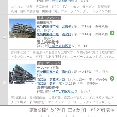
神奈川県
川崎市宮前区
菅生
３丁目3-3
エアコン 追焚 浴室乾燥 IH2口 TVドアホン 都市ガス 洗髪洗面
収納 自転車置き場 田園都市線、ブルーライン、グリーンラインの賃貸
物件をお探しでしたら、マイホームワンにお...
賃貸｜マンション
白幡郷根岸
東急田園都市線
「
宮前平
」駅 バス12分 「白幡八幡
前」 停歩1分
東急田園都市線
「
溝の口
」駅 バス14分 「白幡八幡
前」 停歩2分
過去掲載物件
神奈川県
川崎市宮前区
平
５丁目8-14
宮前平と溝ノ口を結ぶバスも豊富な立地です。荷物が多い方には敷地内に
トランクルーム（有料）もあり便利です。スーパーマルエツも近いのでお
買い物もしやすく穏やかな環境で暮らした...
賃貸｜マンション
サンバディ宮前
東急田園都市線
「
溝の口
」駅 バス13分 「平」 停歩
5分
南武線
「
武蔵溝ノ口
」駅 バス13分 「平」 停歩6分
南武線
「
登戸
」駅 バス17分 「平」 停歩5分
過去掲載物件
神奈川県
川崎市宮前区
初山
２丁目7-34
溝の口駅は、田園都市線、大井町線、南武線が乗り入れており多方面にア
クセス出来、駅周辺には、マルイファミリー溝口、ノクティプラザ、とい
ったデパートやレストラン街、イトーヨー...
該当公開件数
126
件 空き数
2
件
61-80
件表示