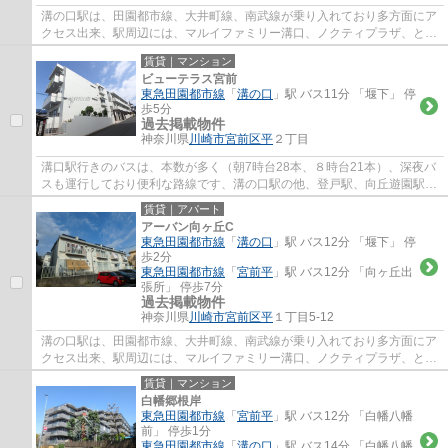
溝の口駅は、田園都市線、大井町線、南武線が乗り入れており多方面にア
クセス出来、駅周辺には、マルイファミリー溝口、ノクティプラザ、とい
ったデパートやレストラン街、イトーヨー...
賃貸｜マンション
ビューテラス宮前
東急田園都市線
「
溝の口
」駅 バス11分 「堰下」 停
歩5分
過去掲載物件
神奈川県
川崎市宮前区
平
２丁目
溝口駅行きのバスは、本数が多く（朝7時台28本、８時台21本）、深夜バ
スも運行しており便利な路線です、溝の口駅の他、登戸駅、向丘遊園駅、
宮前区役所方面にもバスが運行しており多方...
賃貸｜アパート
アーバン向ヶ丘C
東急田園都市線
「
溝の口
」駅 バス12分 「堰下」 停
歩2分
東急田園都市線
「
宮前平
」駅 バス12分 「向ヶ丘出
張所」 停歩7分
過去掲載物件
神奈川県
川崎市宮前区
平
１丁目5-12
溝の口駅は、田園都市線、大井町線、南武線が乗り入れており多方面にア
クセス出来、駅周辺には、マルイファミリー溝口、ノクティプラザ、とい
ったデパートやレストラン街、イトーヨー...
賃貸｜マンション
白幡郷根岸
東急田園都市線
「
宮前平
」駅 バス12分 「白幡八幡
前」 停歩1分
東急田園都市線
「
溝の口
」駅 バス14分 「白幡八幡