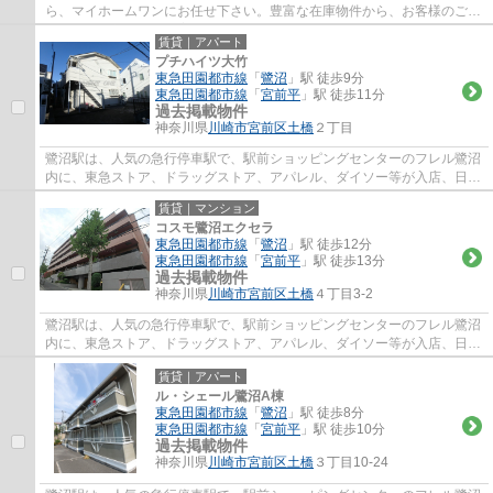
ら、マイホームワンにお任せ下さい。豊富な在庫物件から、お客様のご要
望に合うお部屋をご提案致します。
賃貸｜アパート
プチハイツ大竹
東急田園都市線
「
鷺沼
」駅 徒歩9分
東急田園都市線
「
宮前平
」駅 徒歩11分
過去掲載物件
神奈川県
川崎市宮前区
土橋
２丁目
鷺沼駅は、人気の急行停車駅で、駅前ショッピングセンターのフレル鷺沼
内に、東急ストア、ドラッグストア、アパレル、ダイソー等が入店、日常
のお買い物に便利で、周辺には、飲食店街...
賃貸｜マンション
コスモ鷺沼エクセラ
東急田園都市線
「
鷺沼
」駅 徒歩12分
東急田園都市線
「
宮前平
」駅 徒歩13分
過去掲載物件
神奈川県
川崎市宮前区
土橋
４丁目3-2
鷺沼駅は、人気の急行停車駅で、駅前ショッピングセンターのフレル鷺沼
内に、東急ストア、ドラッグストア、アパレル、ダイソー等が入店、日常
のお買い物に便利で、周辺には、飲食店街...
賃貸｜アパート
ル・シェール鷺沼A棟
東急田園都市線
「
鷺沼
」駅 徒歩8分
東急田園都市線
「
宮前平
」駅 徒歩10分
過去掲載物件
神奈川県
川崎市宮前区
土橋
３丁目10-24