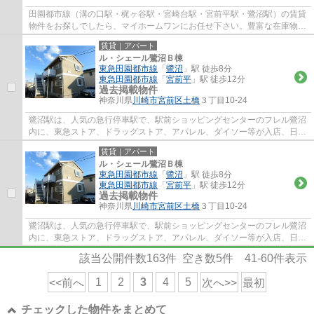
田園都市線（溝の口駅・梶ヶ谷駅・宮崎台駅・宮前平駅・鷺沼駅）の賃貸
物件をお探しでしたら、マイホームワンにお任せ下さい。豊富な在庫物件
から、お客様のご要望に合うお部屋をご提...
賃貸｜アパート
ル・シェール鷺沼Ｂ棟
東急田園都市線
「
鷺沼
」駅 徒歩8分
東急田園都市線
「
宮前平
」駅 徒歩12分
過去掲載物件
神奈川県
川崎市宮前区
土橋
３丁目10-24
鷺沼駅は、人気の急行停車駅で、駅前ショッピングセンターのフレル鷺沼
内に、東急ストア、ドラッグストア、アパレル、ダイソー等が入店、日常
のお買い物に便利で、周辺には、飲食店街...
賃貸｜アパート
ル・シェール鷺沼Ｂ棟
東急田園都市線
「
鷺沼
」駅 徒歩8分
東急田園都市線
「
宮前平
」駅 徒歩12分
過去掲載物件
神奈川県
川崎市宮前区
土橋
３丁目10-24
鷺沼駅は、人気の急行停車駅で、駅前ショッピングセンターのフレル鷺沼
内に、東急ストア、ドラッグストア、アパレル、ダイソー等が入店、日常
のお買い物に便利で、周辺には、飲食店街...
該当公開件数
163
件 空き数
5
件
41-60
件表示
1
2
3
4
5
<<前へ
次へ>>
最初
チェックした物件をまとめて