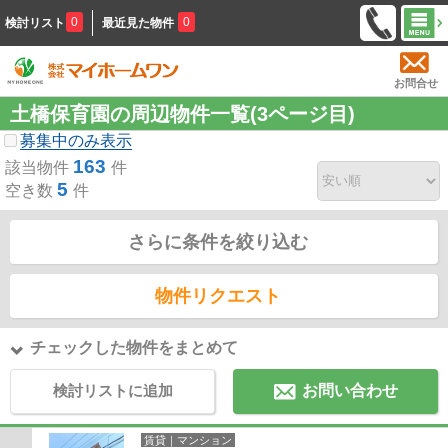
0
0
検討リスト
最近見た物件
お問合せ
土橋保育園の周辺物件一覧(3ページ目)
募集中のみ表示
163
該当物件
件
5
空き数
件
さらに条件を絞り込む
物件リクエスト
チェックした物件をまとめて
検討リストに追加
お問い合わせ
賃貸｜マンション