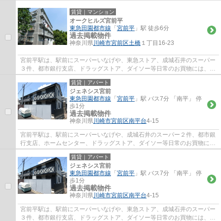
欠かないのと、駅北側には、宮前区役所、...
賃貸｜マンション
オークヒルズ宮前平
東急田園都市線
「
宮前平
」駅 徒歩6分
過去掲載物件
神奈川県
川崎市宮前区
土橋
１丁目16-23
宮前平駅は、駅前にスーパーいなげや、東急ストア、成城石井のスーパー
３件、都市銀行支店、ドラッグストア、ダイソー等日常のお買物には、事
欠かないのと、駅北側には、宮前区役所、...
賃貸｜アパート
ジェネシス宮前
東急田園都市線
「
宮前平
」駅 バス7分 「南平」 停
歩1分
過去掲載物件
神奈川県
川崎市宮前区
南平台
4-15
宮前平駅は、駅前にスーパーいなげや、成城石井のスーパー２件、都市銀
行支店、ホームセンター、ドラッグストア、ダイソー等日常のお買物に
は、事欠かないのと、駅北側には、宮前区役...
賃貸｜アパート
ジェネシス宮前
東急田園都市線
「
宮前平
」駅 バス7分 「南平」 停
歩1分
過去掲載物件
神奈川県
川崎市宮前区
南平台
4-15
宮前平駅は、駅前にスーパーいなげや、東急ストア、成城石井のスーパー
３件、都市銀行支店、ドラッグストア、ダイソー等日常のお買物には、事