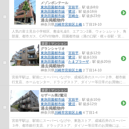
メゾンポンテール
東急田園都市線
「
宮前平
」駅 徒歩8分
東急田園都市線
「
鷺沼
」駅 徒歩16分
東急田園都市線
「
宮崎台
」駅 徒歩23分
過去掲載物件
神奈川県
川崎市宮前区
土橋
１丁目19-10
人気の富士見台小学校区、敷金礼金0、エアコン2基、ウォシュレット、角
部屋、都市ガス、CATV付物件。田園都市線（溝の口駅・梶ヶ谷駅・宮崎
台駅・宮前平駅・鷺沼駅）の賃貸物件をお探...
賃貸｜マンション
グランシャリオ
東急田園都市線
「
宮前平
」駅 徒歩12分
東急田園都市線
「
鷺沼
」駅 徒歩13分
東急田園都市線
「
たまプラーザ
」駅 徒歩20分
過去掲載物件
神奈川県
川崎市宮前区
土橋
２丁目14-10
宮前平駅は、駅前にスーパーいなげや、成城石井のスーパー２件、都市銀
行支店、ホームセンター、ドラッグストア、ダイソー等日常のお買物に
は、事欠かないのと、駅北側には、宮前区役...
賃貸｜マンション
セザール第2鷺沼
東急田園都市線
「
宮前平
」駅 徒歩10分
東急田園都市線
「
鷺沼
」駅 徒歩12分
過去掲載物件
神奈川県
川崎市宮前区
土橋
４丁目1-4
宮前平駅は、駅前にスーパーいなげや、東急ストア、成城石井のスーパー
３件、都市銀行支店、ドラッグストア、ダイソー等日常のお買物には、事