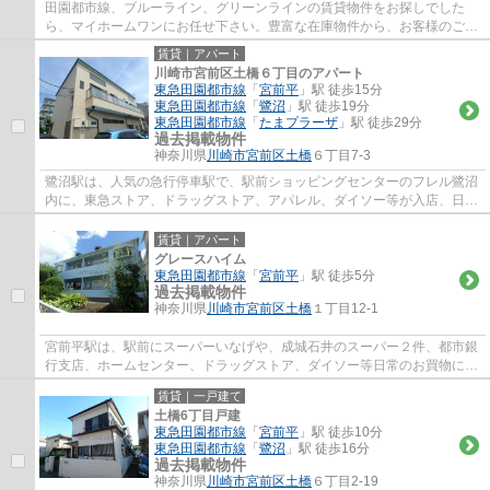
田園都市線、ブルーライン、グリーンラインの賃貸物件をお探しでした
ら、マイホームワンにお任せ下さい。豊富な在庫物件から、お客様のご要
望に合うお部屋をご提案致します。
賃貸｜アパート
川崎市宮前区土橋６丁目のアパート
東急田園都市線
「
宮前平
」駅 徒歩15分
東急田園都市線
「
鷺沼
」駅 徒歩19分
東急田園都市線
「
たまプラーザ
」駅 徒歩29分
過去掲載物件
神奈川県
川崎市宮前区
土橋
６丁目7-3
鷺沼駅は、人気の急行停車駅で、駅前ショッピングセンターのフレル鷺沼
内に、東急ストア、ドラッグストア、アパレル、ダイソー等が入店、日常
のお買い物に便利で、周辺には、飲食店街...
賃貸｜アパート
グレースハイム
東急田園都市線
「
宮前平
」駅 徒歩5分
過去掲載物件
神奈川県
川崎市宮前区
土橋
１丁目12-1
宮前平駅は、駅前にスーパーいなげや、成城石井のスーパー２件、都市銀
行支店、ホームセンター、ドラッグストア、ダイソー等日常のお買物に
は、事欠かないのと、駅北側には、宮前区役...
賃貸｜一戸建て
土橋6丁目戸建
東急田園都市線
「
宮前平
」駅 徒歩10分
東急田園都市線
「
鷺沼
」駅 徒歩16分
過去掲載物件
神奈川県
川崎市宮前区
土橋
６丁目2-19