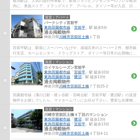
鷺沼駅は、人気の急行停車駅で、駅前ショッピングセンターのフレル鷺沼
内に、東急ストア、ドラッグストア、アパレル、ダイソー等が入店、日常
のお買い物に便利で、周辺には、飲食店街...
賃貸｜アパート
パークシティ宮前平
東急田園都市線
「
宮前平
」駅 徒歩5分
過去掲載物件
神奈川県
川崎市宮前区
土橋
１丁目
宮前平駅は、駅前にスーパーいなげや、成城石井のスーパー２件、都市銀
行支店、ホームセンター、ドラッグストア、ダイソー等日常のお買物に
は、事欠かないのと、駅北側には、宮前区役...
賃貸｜マンション
ロイヤルシーズン宮前平
東急田園都市線
「
宮前平
」駅 徒歩10分
東急田園都市線
「
鷺沼
」駅 徒歩13分
過去掲載物件
神奈川県
川崎市宮前区
土橋
７丁目25-2
田園都市線（溝の口駅・梶ヶ谷駅・宮崎台駅・宮前平駅・鷺沼駅）の賃貸
物件をお探しでしたら、マイホームワンにお任せ下さい。豊富な在庫物件
から、お客様のご要望に合うお部屋をご提...
賃貸｜マンション
川崎市宮前区土橋４丁目のマンション
東急田園都市線
「
鷺沼
」駅 徒歩13分
東急田園都市線
「
宮前平
」駅 徒歩13分
過去掲載物件
神奈川県
川崎市宮前区
土橋
４丁目4-11