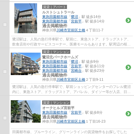
欠かないのと、駅北側には、宮前区役所、...
賃貸｜アパート
ルストシュトラール
東急田園都市線
「
鷺沼
」駅 徒歩14分
東急田園都市線
「
宮前平
」駅 徒歩14分
過去掲載物件
神奈川県
川崎市宮前区
土橋
４丁目11-7
鷺沼駅は、人気の急行停車駅で、駅前に、東急ストア、ドラッグストア、
飲食店街や行政サービスコーナー、医療モールもあります。駅周辺の桜並
木が春には見事に色付いてきれいです。人...
賃貸｜マンション
鷺沼北パークホームズ
東急田園都市線
「
鷺沼
」駅 徒歩9分
東急田園都市線
「
宮前平
」駅 徒歩11分
東急田園都市線
「
宮崎台
」駅 徒歩23分
過去掲載物件
神奈川県
川崎市宮前区
土橋
２丁目9-11
鷺沼駅は、人気の急行停車駅で、駅前ショッピングセンターのフレル鷺沼
内に、東急ストア、ドラッグストア、アパレル、ダイソー等が入店、日常
のお買い物に便利で、周辺には、飲食店街...
賃貸｜マンション
オークヒルズ宮前平
東急田園都市線
「
宮前平
」駅 徒歩8分
過去掲載物件
神奈川県
川崎市宮前区
土橋
１丁目16-23
田園都市線、ブルーライン、グリーンラインの賃貸物件をお探しでした