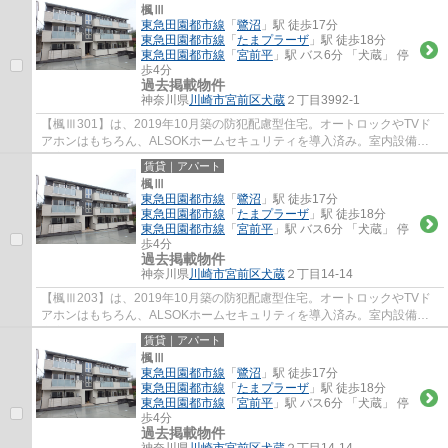
楓Ⅲ
東急田園都市線
「
鷺沼
」駅 徒歩17分
東急田園都市線
「
たまプラーザ
」駅 徒歩18分
東急田園都市線
「
宮前平
」駅 バス6分 「犬蔵」 停
歩4分
過去掲載物件
神奈川県
川崎市宮前区
犬蔵
２丁目3992-1
【楓Ⅲ301】は、2019年10月築の防犯配慮型住宅。オートロックやTVド
アホンはもちろん、ALSOKホームセキュリティを導入済み。室内設備も
充実しており、エアコン1基・温水洗浄便座で入居...
賃貸｜アパート
楓Ⅲ
東急田園都市線
「
鷺沼
」駅 徒歩17分
東急田園都市線
「
たまプラーザ
」駅 徒歩18分
東急田園都市線
「
宮前平
」駅 バス6分 「犬蔵」 停
歩4分
過去掲載物件
神奈川県
川崎市宮前区
犬蔵
２丁目14-14
【楓Ⅲ203】は、2019年10月築の防犯配慮型住宅。オートロックやTVド
アホンはもちろん、ALSOKホームセキュリティを導入済み。室内設備も
充実しており、エアコン1基・温水洗浄便座で入居...
賃貸｜アパート
楓Ⅲ
東急田園都市線
「
鷺沼
」駅 徒歩17分
東急田園都市線
「
たまプラーザ
」駅 徒歩18分
東急田園都市線
「
宮前平
」駅 バス6分 「犬蔵」 停
歩4分
過去掲載物件