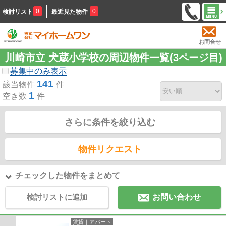
0
0
検討リスト
最近見た物件
お問合せ
川崎市立 犬蔵小学校の周辺物件一覧(3ページ目)
募集中のみ表示
141
該当物件
件
1
空き数
件
さらに条件を絞り込む
物件リクエスト
チェックした物件をまとめて
検討リストに追加
お問い合わせ
賃貸｜アパート