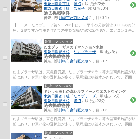
東急田園都市線
「
鷺沼
」駅 徒歩22分
東急田園都市線
「
宮前平
」駅 徒歩30分
過去掲載物件
神奈川県
川崎市宮前区
犬蔵
２丁目30-17
【トーストたまプラーザ第２ 202】は、61平米の分譲賃貸３LDKのお部
屋。２階ですが専用庭付きで浴室乾燥機や温水洗浄便座、エアコン１基と
設備も充実。オートロックや宅配ボックスな...
賃貸｜マンション
たまプラーザスカイマンション東館
東急田園都市線
「
たまプラーザ
」駅 徒歩8分
過去掲載物件
神奈川県
川崎市宮前区
犬蔵
２丁目5-67
たまプラーザ駅は、東急百貨店、たまプラーザテラス等大型商業施設が駅
前にあり、お買い物の選択肢が多く、駅周辺は桜並木がきれいで、雰囲気
が良くとても人気の駅です。駅徒歩５分の...
賃貸｜マンション
ドレッセ美しの森シルフィーノウエストウイング
東急田園都市線
「
たまプラーザ
」駅 徒歩12分
東急田園都市線
「
鷺沼
」駅 徒歩23分
過去掲載物件
神奈川県
川崎市宮前区
犬蔵
２丁目39-2
たまプラーザ駅は、東急百貨店、たまプラーザテラス等大型商業施設が駅
前にあり、お買い物の選択肢が多く、駅周辺は桜並木がきれいで、雰囲気
が良くとても人気の駅です。駅徒歩５分の...
賃貸｜マンション
エトワール