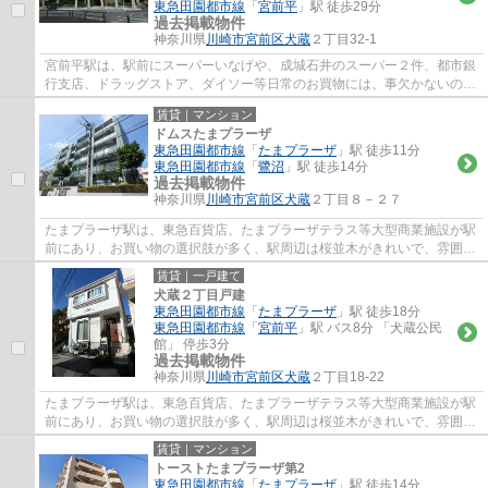
東急田園都市線
「
宮前平
」駅 徒歩29分
過去掲載物件
神奈川県
川崎市宮前区
犬蔵
２丁目32-1
宮前平駅は、駅前にスーパーいなげや、成城石井のスーパー２件、都市銀
行支店、ドラッグストア、ダイソー等日常のお買物には、事欠かないの
と、駅北側には、宮前区役所、宮前図書館、...
賃貸｜マンション
ドムスたまプラーザ
東急田園都市線
「
たまプラーザ
」駅 徒歩11分
東急田園都市線
「
鷺沼
」駅 徒歩14分
過去掲載物件
神奈川県
川崎市宮前区
犬蔵
２丁目８－２７
たまプラーザ駅は、東急百貨店、たまプラーザテラス等大型商業施設が駅
前にあり、お買い物の選択肢が多く、駅周辺は桜並木がきれいで、雰囲気
が良くとても人気の駅です。駅徒歩５分の...
賃貸｜一戸建て
犬蔵２丁目戸建
東急田園都市線
「
たまプラーザ
」駅 徒歩18分
東急田園都市線
「
宮前平
」駅 バス8分 「犬蔵公民
館」 停歩3分
過去掲載物件
神奈川県
川崎市宮前区
犬蔵
２丁目18-22
たまプラーザ駅は、東急百貨店、たまプラーザテラス等大型商業施設が駅
前にあり、お買い物の選択肢が多く、駅周辺は桜並木がきれいで、雰囲気
が良くとても人気の駅です。駅徒歩５分の...
賃貸｜マンション
トーストたまプラーザ第2
東急田園都市線
「
たまプラーザ
」駅 徒歩14分