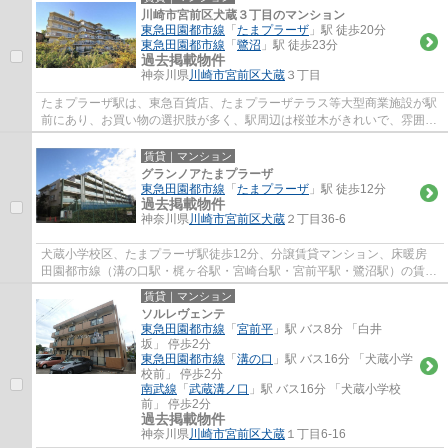
川崎市宮前区犬蔵３丁目のマンション
東急田園都市線
「
たまプラーザ
」駅 徒歩20分
東急田園都市線
「
鷺沼
」駅 徒歩23分
過去掲載物件
神奈川県
川崎市宮前区
犬蔵
３丁目
たまプラーザ駅は、東急百貨店、たまプラーザテラス等大型商業施設が駅
前にあり、お買い物の選択肢が多く、駅周辺は桜並木がきれいで、雰囲気
が良くとても人気の駅です。駅徒歩５分の...
賃貸｜マンション
グランノアたまプラーザ
東急田園都市線
「
たまプラーザ
」駅 徒歩12分
過去掲載物件
神奈川県
川崎市宮前区
犬蔵
２丁目36-6
犬蔵小学校区、たまプラーザ駅徒歩12分、分譲賃貸マンション、床暖房
田園都市線（溝の口駅・梶ヶ谷駅・宮崎台駅・宮前平駅・鷺沼駅）の賃貸
物件をお探しでしたら、マイホームワンに...
賃貸｜マンション
ソルレヴェンテ
東急田園都市線
「
宮前平
」駅 バス8分 「白井
坂」 停歩2分
東急田園都市線
「
溝の口
」駅 バス16分 「犬蔵小学
校前」 停歩2分
南武線
「
武蔵溝ノ口
」駅 バス16分 「犬蔵小学校
前」 停歩2分
過去掲載物件
神奈川県
川崎市宮前区
犬蔵
１丁目6-16