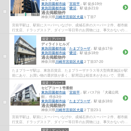
東急田園都市線
「
宮前平
」駅 徒歩19分
東急田園都市線
「
鷺沼
」駅 徒歩21分
過去掲載物件
神奈川県
川崎市宮前区
犬蔵
１丁目7
宮前平駅は、駅前にスーパーいなげや、成城石井のスーパー２件、都市銀
行支店、ドラッグストア、ダイソー等日常のお買物には、事欠かないの
と、駅北側には、宮前区役所、宮前図書館、...
賃貸｜アパート
ディライトヒルズ
東急田園都市線
「
たまプラーザ
」駅 徒歩17分
東急田園都市線
「
鷺沼
」駅 徒歩18分
過去掲載物件
神奈川県
川崎市宮前区
犬蔵
２丁目37-20
たまプラーザ駅は、東急百貨店、たまプラーザテラス等大型商業施設が駅
前にあり、お買い物の選択肢が多く、駅周辺は桜並木がきれいで、雰囲気
が良くとても人気の駅です。駅徒歩５分の...
賃貸｜アパート
セピアコート壱番館
東急田園都市線
「
宮前平
」駅 バス7分 「犬蔵公民
館」 停歩3分
東急田園都市線
「
たまプラーザ
」駅 徒歩18分
過去掲載物件
神奈川県
川崎市宮前区
犬蔵
２丁目23-1
宮前平駅は、駅前にスーパーいなげや、成城石井のスーパー２件、都市銀
行支店、ドラッグストア、ダイソー等日常のお買物には、事欠かないの
と、駅北側には、宮前区役所、宮前図書館、...
賃貸｜マンション