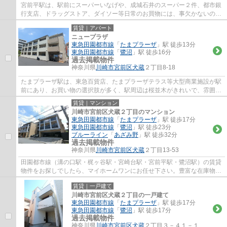
宮前平駅は、駅前にスーパーいなげや、成城石井のスーパー２件、都市銀
行支店、ドラッグストア、ダイソー等日常のお買物には、事欠かないの
と、駅北側には、宮前区役所、宮前図書館、...
賃貸｜アパート
ニュープラザ
東急田園都市線
「
たまプラーザ
」駅 徒歩13分
東急田園都市線
「
鷺沼
」駅 徒歩16分
過去掲載物件
神奈川県
川崎市宮前区
犬蔵
２丁目8-18
たまプラーザ駅は、東急百貨店、たまプラーザテラス等大型商業施設が駅
前にあり、お買い物の選択肢が多く、駅周辺は桜並木がきれいで、雰囲気
が良くとても人気の駅です。駅徒歩５分の...
賃貸｜マンション
川崎市宮前区犬蔵２丁目のマンション
東急田園都市線
「
たまプラーザ
」駅 徒歩17分
東急田園都市線
「
鷺沼
」駅 徒歩23分
ブルーライン
「
あざみ野
」駅 徒歩32分
過去掲載物件
神奈川県
川崎市宮前区
犬蔵
２丁目13-53
田園都市線（溝の口駅・梶ヶ谷駅・宮崎台駅・宮前平駅・鷺沼駅）の賃貸
物件をお探しでしたら、マイホームワンにお任せ下さい。豊富な在庫物件
から、お客様のご要望に合うお部屋をご提...
賃貸｜一戸建て
川崎市宮前区犬蔵２丁目の一戸建て
東急田園都市線
「
たまプラーザ
」駅 徒歩17分
東急田園都市線
「
鷺沼
」駅 徒歩17分
過去掲載物件
神奈川県
川崎市宮前区
犬蔵
２丁目３－４１－１