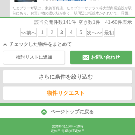
たまプラーザ駅は、東急百貨店、たまプラーザテラス等大型商業施設が駅
前にあり、お買い物の選択肢が多く、駅周辺は桜並木がきれいで、雰囲気
が良くとても人気の駅です。駅徒歩５分の...
該当公開件数
141
件 空き数
1
件
41-60
件表示
1
2
3
4
5
<<前へ
次へ>>
最初
チェックした物件をまとめて
検討リストに追加
お問い合わせ
さらに条件を絞り込む
物件リクエスト
ページトップに戻る
営業時間:10時～19時
定休日:毎週水曜定休日