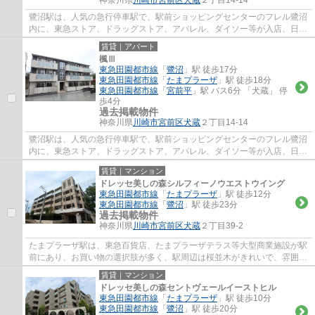
神奈川県
川崎市宮前区
犬蔵
２丁目14-14
鷺沼駅は、人気の急行停車駅で、駅前ショッピングセンターのフレル鷺沼
内に、東急ストア、ドラッグストア、アパレル、ダイソー等が入店、日常
のお買い物に便利で、周辺には、飲食店街...
賃貸｜アパート
楓Ⅲ
東急田園都市線
「
鷺沼
」駅 徒歩17分
東急田園都市線
「
たまプラーザ
」駅 徒歩18分
東急田園都市線
「
宮前平
」駅 バス6分 「犬蔵」 停
歩4分
過去掲載物件
神奈川県
川崎市宮前区
犬蔵
２丁目14-14
鷺沼駅は、人気の急行停車駅で、駅前ショッピングセンターのフレル鷺沼
内に、東急ストア、ドラッグストア、アパレル、ダイソー等が入店、日常
のお買い物に便利で、周辺には、飲食店街...
賃貸｜マンション
ドレッセ美しの森シルフィーノウエストウイング
東急田園都市線
「
たまプラーザ
」駅 徒歩12分
東急田園都市線
「
鷺沼
」駅 徒歩23分
過去掲載物件
神奈川県
川崎市宮前区
犬蔵
２丁目39-2
たまプラーザ駅は、東急百貨店、たまプラーザテラス等大型商業施設が駅
前にあり、お買い物の選択肢が多く、駅周辺は桜並木がきれいで、雰囲気
が良くとても人気の駅です。駅徒歩５分の...
賃貸｜マンション
ドレッセ美しの森セントヴェールイーストヒル
東急田園都市線
「
たまプラーザ
」駅 徒歩10分
東急田園都市線
「
鷺沼
」駅 徒歩20分