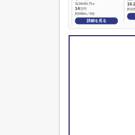
3LDK/65.75㎡
10.
14
万円
約10
約588m／8分
詳細を見る