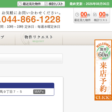
最終更新：2026年08月06日
00
00
件
件
最近見た物件
検討リスト
間：10時～19時
定休日：毎週水曜定休日
馬９丁目７－５
MAP
▼