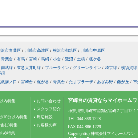
横浜市青葉区
/
川崎市高津区
/
横浜市都筑区
/
川崎市中原区
青葉台
/
有馬
/
宮崎
/
馬絹
/
小台
/
鷺沼
/
土橋
/
梶ケ谷
南武線
/
東急大井町線
/
ブルーライン
/
グリーンライン
/
埼京線
/
横須賀線
宇須
武蔵溝ノ口
/
宮崎台
/
梶が谷
/
青葉台
/
たまプラーザ
/
あざみ野
/
藤が丘
/
市
宮崎台の賃貸ならマイホームワ
分以内特集
お問い合わせ
スタッフ紹介
神奈川県川崎市宮前区宮崎２丁目12-1 
歩10分以内特集
周辺施設
TEL:044-866-1228
含む)特集
お客様の声
FAX:044-866-1229
すめ特集
Copyright(c) 株式会社マイホームワン