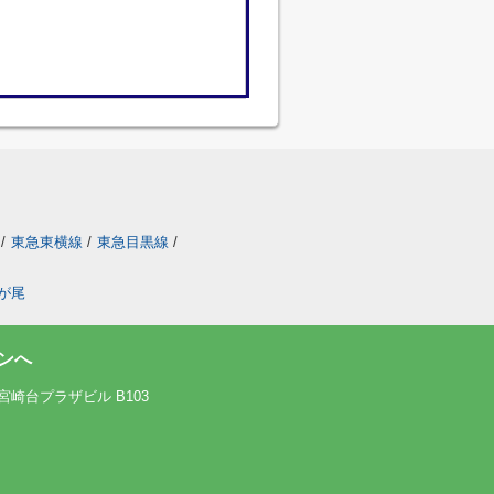
/
東急東横線
/
東急目黒線
/
が尾
ンへ
宮崎台プラザビル B103