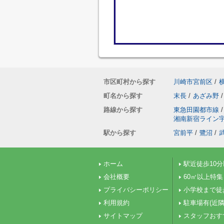
市区町村から探す
川崎市宮前区
/
町名から探す
末長
/
あざみ野
/
路線から探す
東急田園都市線
/
湘南新宿ライン
駅から探す
宮前平
/
鷺沼
/
ホーム
駅近徒歩10
会社概要
60㎡以上特集
プライバシーポリシー
小学校まで徒
利用規約
駐車場有(近隣
サイトマップ
スタッフおす