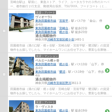
宮崎台駅は、駅前に、東急ストア、ライフ、ユータカラヤの３件のスーパ
ー、都市銀行２行支店、郵便局出張所、TSUTAYA、フードコート（ミス
タードーナツ、ケンタッキー、タリーズ、銀だ...
賃貸｜アパート
ヴィオーラ1
東急田園都市線
「
宮前平
」駅 バス7分 「金山」 停
歩4分
東急田園都市線
「
宮崎台
」駅 徒歩22分
東急田園都市線
「
梶が谷
」駅 徒歩23分
過去掲載物件
神奈川県
川崎市宮前区
梶ケ谷
1481-1
田園都市線（溝の口駅・梶ヶ谷駅・宮崎台駅・宮前平駅・鷺沼駅）の賃貸
物件をお探しでしたら、マイホームワンにお任せ下さい。豊富な在庫物件
から、お客様のご要望に合うお部屋をご提...
賃貸｜マンション
ベルエール梶ヶ谷
東急田園都市線
「
梶が谷
」駅 バス13分 「山下」 停
歩4分
東急田園都市線
「
鷺沼
」駅 バス19分 「山下」 停歩
4分
過去掲載物件
神奈川県
川崎市宮前区
野川
3611-3
田園都市線（溝の口駅・梶ヶ谷駅・宮崎台駅・宮前平駅・鷺沼駅）の賃貸
物件をお探しでしたら、マイホームワンにお任せ下さい。豊富な在庫物件
から、お客様のご要望に合うお部屋をご提...
賃貸｜アパート
ラ・ヴィスタ
東急田園都市線
「
梶が谷
」駅 徒歩19分