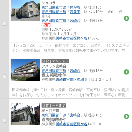
ショコラ
東急田園都市線
「
梶が谷
」駅 徒歩18分
東急田園都市線
「
宮前平
」駅 バス10分 「金山」 停
歩3分
東急田園都市線
「
宮崎台
」駅 徒歩23分
8万円
間取:
1LDK/43.06㎡
敷金/礼金:
1ヶ月/1ヶ月
神奈川県
川崎市宮前区
梶ケ谷
1457-1
【ショコラ26】は、ペット飼育可能 エアコン、追焚き、IHシステムキッ
チン、洗髪洗面台、駐車場、宮崎台駅に自転車で出やすい立地です。静か
な住環境でお探しの方におすすめの物件です。
賃貸｜マンション
アスラン宮崎台
東急田園都市線
「
宮崎台
」駅 徒歩13分
過去掲載物件
神奈川県
川崎市宮前区
馬絹
５丁目１２－１７
田園都市線（溝の口駅・梶ヶ谷駅・宮崎台駅・宮前平駅・鷺沼駅）の賃貸
物件をお探しでしたら、マイホームワンにお任せ下さい。豊富な在庫物件
から、お客様のご要望に合うお部屋をご提...
賃貸｜一戸建て
梶ヶ谷戸建
東急田園都市線
「
宮崎台
」駅 徒歩18分
過去掲載物件
神奈川県
川崎市宮前区
梶ケ谷
1491-10