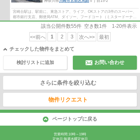
神奈川県
川崎市宮前区
馬絹
５丁目15-2
宮崎台駅は、駅前に、東急ストア、ライフ、OKストアの3件のスーパー、
都市銀行支店、郵便局ATM、ダイソー、フードコート（ミスタードーナ
ツ、ケンタッキー、タリーズ、銀だこ）等があ...
該当公開件数
55
件 空き数
1
件
1-20
件表示
1
2
3
<<前へ
次へ>>
最初
チェックした物件をまとめて
検討リストに追加
お問い合わせ
さらに条件を絞り込む
物件リクエスト
ページトップに戻る
営業時間:10時～19時
定休日:毎週水曜定休日