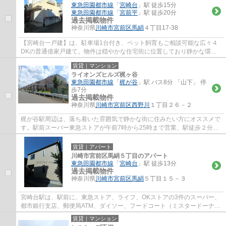
東急田園都市線
「
宮崎台
」駅 徒歩15分
東急田園都市線
「
宮前平
」駅 徒歩20分
過去掲載物件
神奈川県
川崎市宮前区
馬絹
４丁目17-38
【宮崎台一戸建】は、駐車場1台付き、ペット飼育もご相談可能な広々４
DKの普通借家戸建て。物件は穏やかな住宅街に位置しており静かな環境
です。エアコン4基、浴室乾燥機、モニタ付き...
賃貸｜マンション
ライオンズヒルズ梶ヶ谷
東急田園都市線
「
梶が谷
」駅 バス8分 「山下」 停
歩7分
過去掲載物件
神奈川県
川崎市宮前区
西野川
１丁目２６－２
梶が谷駅周辺は、落ち着いた雰囲気で静かな街に住みたい方にオススメで
す。駅前スーパー東急ストアが午前7時から25時まで営業、駅徒歩２分の
高津郵便局は、高津区の本局で不在時の荷物...
賃貸｜アパート
川崎市宮前区馬絹５丁目のアパート
東急田園都市線
「
宮崎台
」駅 徒歩13分
過去掲載物件
神奈川県
川崎市宮前区
馬絹
５丁目１５－３
宮崎台駅は、駅前に、東急ストア、ライフ、OKストアの3件のスーパー、
都市銀行支店、郵便局ATM、ダイソー、フードコート（ミスタードーナ
ツ、ケンタッキー、タリーズ、銀だこ）等があ...
賃貸｜マンション