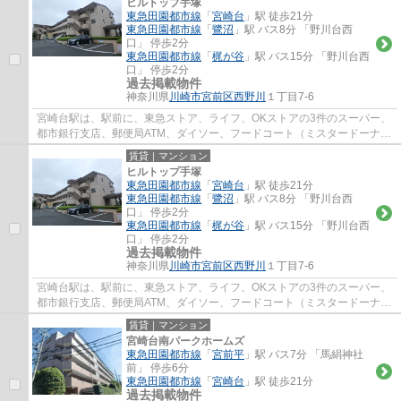
ヒルトップ手塚
東急田園都市線
「
宮崎台
」駅 徒歩21分
東急田園都市線
「
鷺沼
」駅 バス8分 「野川台西
口」 停歩2分
東急田園都市線
「
梶が谷
」駅 バス15分 「野川台西
口」 停歩2分
過去掲載物件
神奈川県
川崎市宮前区
西野川
１丁目7-6
宮崎台駅は、駅前に、東急ストア、ライフ、OKストアの3件のスーパー、
都市銀行支店、郵便局ATM、ダイソー、フードコート（ミスタードーナ
ツ、ケンタッキー、タリーズ、銀だこ）等があ...
賃貸｜マンション
ヒルトップ手塚
東急田園都市線
「
宮崎台
」駅 徒歩21分
東急田園都市線
「
鷺沼
」駅 バス8分 「野川台西
口」 停歩2分
東急田園都市線
「
梶が谷
」駅 バス15分 「野川台西
口」 停歩2分
過去掲載物件
神奈川県
川崎市宮前区
西野川
１丁目7-6
宮崎台駅は、駅前に、東急ストア、ライフ、OKストアの3件のスーパー、
都市銀行支店、郵便局ATM、ダイソー、フードコート（ミスタードーナ
ツ、ケンタッキー、タリーズ、銀だこ）等があ...
賃貸｜マンション
宮崎台南パークホームズ
東急田園都市線
「
宮前平
」駅 バス7分 「馬絹神社
前」 停歩6分
東急田園都市線
「
宮崎台
」駅 徒歩21分
過去掲載物件