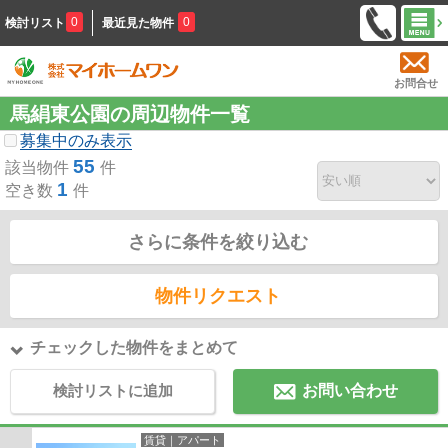
0
0
検討リスト
最近見た物件
お問合せ
馬絹東公園の周辺物件一覧
募集中のみ表示
55
該当物件
件
1
空き数
件
さらに条件を絞り込む
物件リクエスト
チェックした物件をまとめて
検討リストに追加
お問い合わせ
賃貸｜アパート