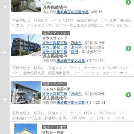
歩6分
過去掲載物件
神奈川県
川崎市宮前区
梶ケ谷
1439-16
宮前平駅は、駅前にスーパーいなげや、成城石井のスーパー２件、都市銀
行支店、ドラッグストア、ダイソー等日常のお買物には、事欠かないの
と、駅北側には、宮前区役所、宮前図書館、...
賃貸｜マンション
サウスウィンド
東急田園都市線
「
宮崎台
」駅 徒歩14分
東急田園都市線
「
宮前平
」駅 徒歩20分
東急田園都市線
「
鷺沼
」駅 徒歩30分
過去掲載物件
神奈川県
川崎市宮前区
馬絹
４丁目1-26
宮崎台駅は、駅前に、東急ストア、ライフ、オーケーストアの3件のスー
パー、都市銀行支店、郵便局出張所、フードコート（ミスタードーナツ、
ケンタッキー、タリーズ、銀だこ）等があり...
賃貸｜アパート
シャルム宮前B棟
東急田園都市線
「
宮崎台
」駅 徒歩15分
過去掲載物件
神奈川県
川崎市宮前区
馬絹
４丁目20-21
宮崎台駅は、駅前に、東急ストア、ライフ、OKストアの3件のスーパー、
都市銀行２行支店、郵便局出張所、TSUTAYA、フードコート（ミスター
ドーナツ、ケンタッキー、タリーズ、銀だこ）...
賃貸｜一戸建て
宮崎台一戸建