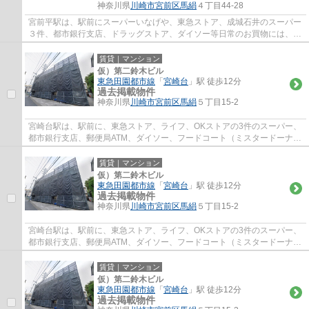
神奈川県
川崎市宮前区
馬絹
４丁目44-28
宮前平駅は、駅前にスーパーいなげや、東急ストア、成城石井のスーパー
３件、都市銀行支店、ドラッグストア、ダイソー等日常のお買物には、事
欠かないのと、駅北側には、宮前区役所、...
賃貸｜マンション
仮）第二鈴木ビル
東急田園都市線
「
宮崎台
」駅 徒歩12分
過去掲載物件
神奈川県
川崎市宮前区
馬絹
５丁目15-2
宮崎台駅は、駅前に、東急ストア、ライフ、OKストアの3件のスーパー、
都市銀行支店、郵便局ATM、ダイソー、フードコート（ミスタードーナ
ツ、ケンタッキー、タリーズ、銀だこ）等があ...
賃貸｜マンション
仮）第二鈴木ビル
東急田園都市線
「
宮崎台
」駅 徒歩12分
過去掲載物件
神奈川県
川崎市宮前区
馬絹
５丁目15-2
宮崎台駅は、駅前に、東急ストア、ライフ、OKストアの3件のスーパー、
都市銀行支店、郵便局ATM、ダイソー、フードコート（ミスタードーナ
ツ、ケンタッキー、タリーズ、銀だこ）等があ...
賃貸｜マンション
仮）第二鈴木ビル
東急田園都市線
「
宮崎台
」駅 徒歩12分
過去掲載物件