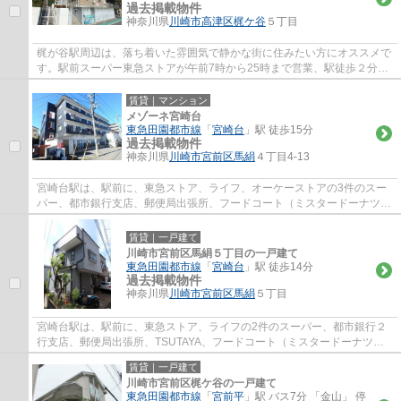
過去掲載物件
神奈川県
川崎市高津区
梶ケ谷
５丁目
梶が谷駅周辺は、落ち着いた雰囲気で静かな街に住みたい方にオススメで
す。駅前スーパー東急ストアが午前7時から25時まで営業、駅徒歩２分の
高津郵便局は、高津区の本局で不在時の荷物...
賃貸｜マンション
メゾーネ宮崎台
東急田園都市線
「
宮崎台
」駅 徒歩15分
過去掲載物件
神奈川県
川崎市宮前区
馬絹
４丁目4-13
宮崎台駅は、駅前に、東急ストア、ライフ、オーケーストアの3件のスー
パー、都市銀行支店、郵便局出張所、フードコート（ミスタードーナツ、
ケンタッキー、タリーズ、銀だこ）等があり...
賃貸｜一戸建て
川崎市宮前区馬絹５丁目の一戸建て
東急田園都市線
「
宮崎台
」駅 徒歩14分
過去掲載物件
神奈川県
川崎市宮前区
馬絹
５丁目
宮崎台駅は、駅前に、東急ストア、ライフの2件のスーパー、都市銀行２
行支店、郵便局出張所、TSUTAYA、フードコート（ミスタードーナツ、
ケンタッキー、タリーズ、銀だこ）等がありと...
賃貸｜一戸建て
川崎市宮前区梶ケ谷の一戸建て
東急田園都市線
「
宮前平
」駅 バス7分 「金山」 停