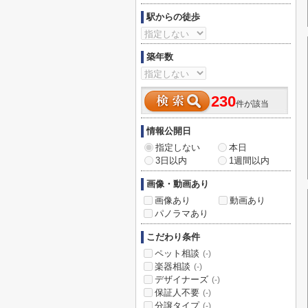
駅からの徒歩
築年数
230
件が該当
情報公開日
指定しない
本日
3日以内
1週間以内
画像・動画あり
画像あり
動画あり
パノラマあり
こだわり条件
ペット相談
(-)
楽器相談
(-)
デザイナーズ
(-)
保証人不要
(-)
分譲タイプ
(-)