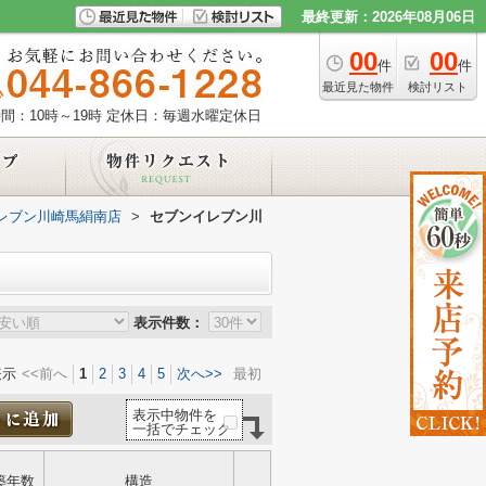
最終更新：2026年08月06日
00
00
件
件
最近見た物件
検討リスト
間：10時～19時
定休日：毎週水曜定休日
レブン川崎馬絹南店
>
セブンイレブン川
表示件数：
表示
<<前へ
1
2
3
4
5
次へ>>
最初
表示中物件を
一括でチェック
築年数
構造