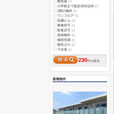
角部屋
(-)
小学校まで徒歩10分以内
(-)
1階の物件
(-)
ワンフロア
(-)
高層ビル
(-)
事務所可
(-)
飲食店可
(-)
居抜物件
(-)
個別空調
(-)
都市ガス
(-)
下水道
(-)
230
件が該当
新着物件