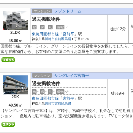
メゾンドリーム
マンション
過去掲載物件
-
-
-
-/-
敷
保
礼
償/敷
徒歩12分
2LDK
東急田園都市線
「
宮前平
」駅
神奈川県
川崎市宮前区
馬絹
１丁目15-36
48.80㎡
田園都市線、ブルーライン、グリーンラインの賃貸物件をお探しでしたら、
富な在庫物件から、お客様のご要望に合うお部屋をご提案致します。
サングレイス宮前平
マンション
過去掲載物件
-
-
-
-/-
敷
保
礼
償/敷
徒歩9分
2DK
東急田園都市線
「
宮前平
」駅
神奈川県
川崎市宮前区
馬絹
40.50㎡
【サングレイス宮前平103】は、宮崎小、宮崎中学校区、礼金なしで初期費
ション、 敷地内に駐車場あり、室内洗濯機置き場あります。TVモニタ付きイ