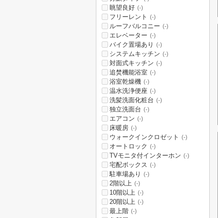
眺望良好
(-)
フリーレント
(-)
ルーフバルコニー
(-)
エレベーター
(-)
バイク置場あり
(-)
システムキッチン
(-)
対面式キッチン
(-)
追焚機能浴室
(-)
浴室乾燥機
(-)
温水洗浄便座
(-)
洗髪洗面化粧台
(-)
独立洗面台
(-)
エアコン
(-)
床暖房
(-)
ウォークインクロゼット
(-)
オートロック
(-)
TVモニタ付インターホン
(-)
宅配ボックス
(-)
駐車場あり
(-)
2階以上
(-)
10階以上
(-)
20階以上
(-)
最上階
(-)