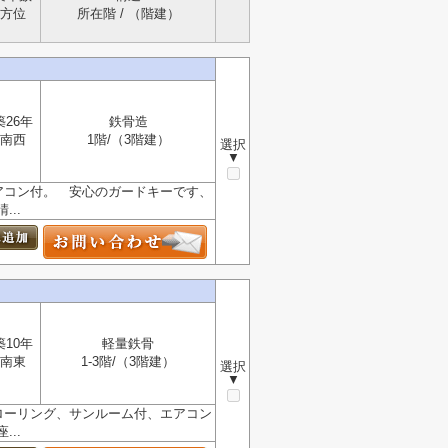
方位
所在階 / （階建）
築26年
鉄骨造
南西
1階/（3階建）
選択
▼
アコン付。 安心のガードキーです、
..
築10年
軽量鉄骨
南東
1-3階/（3階建）
選択
▼
ローリング、サンルーム付、エアコン
..