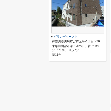
グランデイースト
神奈川県川崎市宮前区平６丁目6-26
東急田園都市線「溝の口」駅 バス9
分 「平橋」 停歩7分
築11年