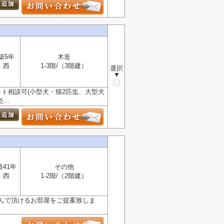
築5年
木造
西
1-3階/（3階建）
選択
▼
ペット相談可(小型犬・猫2匹迄、大型犬
..
築41年
その他
西
1-2階/（2階建）
んで頂けるお部屋をご提案致しま