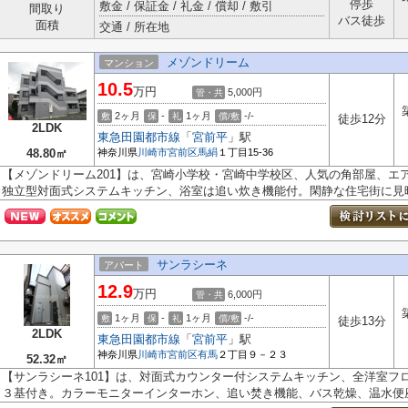
停歩
敷金 / 保証金 / 礼金 / 償却 / 敷引
間取り
バス徒歩
面積
交通 / 所在地
メゾンドリーム
マンション
10.5
万円
5,000円
管・共
2ヶ月
-
1ヶ月
-/-
敷
保
礼
償/敷
徒歩12分
2LDK
東急田園都市線
「
宮前平
」駅
48.80㎡
神奈川県
川崎市宮前区
馬絹
１丁目15-36
【メゾンドリーム201】は、宮崎小学校・宮崎中学校区、人気の角部屋、エ
独立型対面式システムキッチン、浴室は追い炊き機能付。閑静な住宅街に見晴.
サンラシーネ
アパート
12.9
万円
6,000円
管・共
1ヶ月
-
1ヶ月
-/-
敷
保
礼
償/敷
徒歩13分
2LDK
東急田園都市線
「
宮前平
」駅
神奈川県
川崎市宮前区
有馬
２丁目９－２３
52.32㎡
【サンラシーネ101】は、対面式カウンター付システムキッチン、全洋室フ
３基付き。カラーモニターインターホン、追い焚き機能、バス乾燥、温水便座.