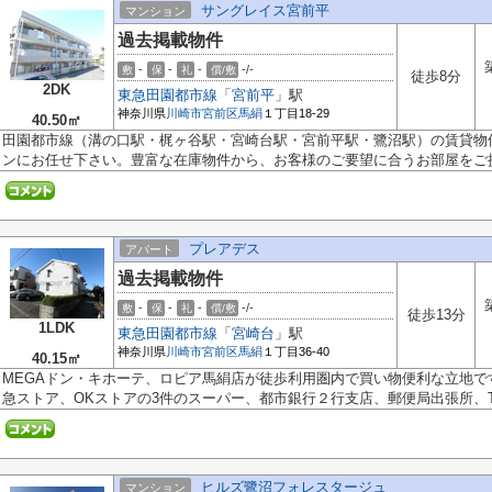
サングレイス宮前平
マンション
過去掲載物件
-
-
-
-/-
敷
保
礼
償/敷
徒歩8分
2DK
東急田園都市線
「
宮前平
」駅
神奈川県
川崎市宮前区
馬絹
１丁目18-29
40.50㎡
田園都市線（溝の口駅・梶ヶ谷駅・宮崎台駅・宮前平駅・鷺沼駅）の賃貸物
ンにお任せ下さい。豊富な在庫物件から、お客様のご要望に合うお部屋をご提.
プレアデス
アパート
過去掲載物件
-
-
-
-/-
敷
保
礼
償/敷
徒歩13分
1LDK
東急田園都市線
「
宮崎台
」駅
神奈川県
川崎市宮前区
馬絹
１丁目36-40
40.15㎡
MEGAドン・キホーテ、ロピア馬絹店が徒歩利用圏内で買い物便利な立地
急ストア、OKストアの3件のスーパー、都市銀行２行支店、郵便局出張所、TSUT
ヒルズ鷺沼フォレスタージュ
マンション