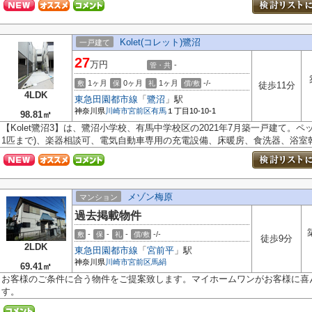
Kolet(コレット)鷺沼
一戸建て
27
万円
-
管・共
1ヶ月
0ヶ月
1ヶ月
-/-
敷
保
礼
償/敷
徒歩11分
4LDK
東急田園都市線
「
鷺沼
」駅
神奈川県
川崎市宮前区
有馬
１丁目10-10-1
98.81㎡
【Kolet鷺沼3】は、鷺沼小学校、有馬中学校区の2021年7月築一戸建て。
1匹まで)、楽器相談可、電気自動車専用の充電設備、床暖房、食洗器、浴室乾.
メゾン梅原
マンション
過去掲載物件
-
-
-
-/-
敷
保
礼
償/敷
徒歩9分
2LDK
東急田園都市線
「
宮前平
」駅
神奈川県
川崎市宮前区
馬絹
69.41㎡
お客様のご条件に合う物件をご提案致します。マイホームワンがお客様に喜
す。