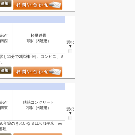
築5年
軽量鉄骨
南西
1階/（3階建）
選択
▼
駅も11分で2駅利用可、コンビニ、ミ
す。
築6年
鉄筋コンクリート
南東
2階/（6階建）
選択
▼
0年築のきれいな３LDK71平米 南
...