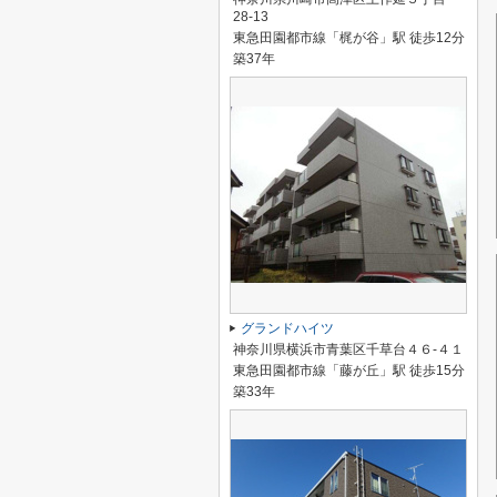
28-13
東急田園都市線「梶が谷」駅 徒歩12分
築37年
グランドハイツ
神奈川県横浜市青葉区千草台４６-４１
東急田園都市線「藤が丘」駅 徒歩15分
築33年