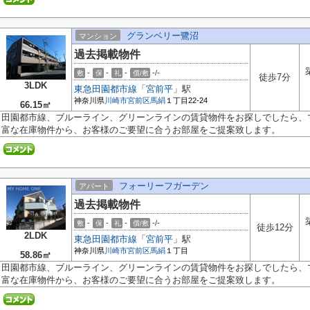
グランベリー鷺沼
マンション
過去掲載物件
-
-
-
-/-
敷
保
礼
償/敷
徒歩7分
3LDK
東急田園都市線
「
宮前平
」駅
神奈川県
川崎市宮前区
馬絹
１丁目22-24
66.15㎡
田園都市線、ブルーライン、グリーンラインの賃貸物件をお探しでしたら、
富な在庫物件から、お客様のご要望に合うお部屋をご提案致します。
フォーリーフガーデン
アパート
過去掲載物件
-
-
-
-/-
敷
保
礼
償/敷
徒歩12分
2LDK
東急田園都市線
「
宮前平
」駅
神奈川県
川崎市宮前区
馬絹
１丁目
58.86㎡
田園都市線、ブルーライン、グリーンラインの賃貸物件をお探しでしたら、
富な在庫物件から、お客様のご要望に合うお部屋をご提案致します。