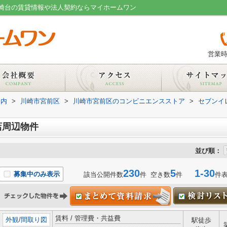
崎台の賃貸情報や法人契約ならマイホームワン
営業時
案内
>
川崎市宮前区
>
川崎市宮前区のコンビニエンスストア
>
セブンイ
店周辺物件
並び順：
230
5
1-30
募集中のみ表示
該当公開件数
件 空き数
件
件
賃料 / 管理費・共益費
外観
/
間取り図
駅徒歩