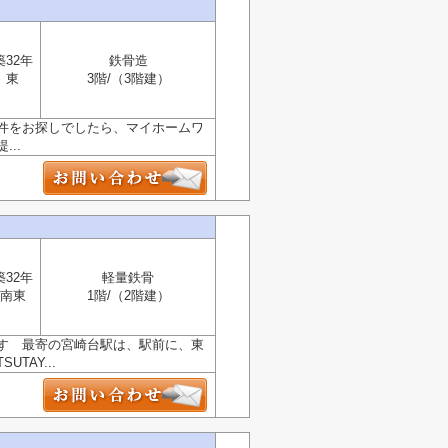
築32年
鉄骨造
東
3階/（3階建）
件をお探しでしたら、マイホームワ
..
築32年
軽量鉄骨
南東
1階/（2階建）
です 最寄の宮崎台駅は、駅前に、東
AY...