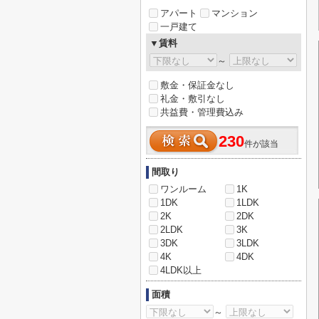
アパート
マンション
一戸建て
▼賃料
～
敷金・保証金なし
礼金・敷引なし
共益費・管理費込み
230
件が該当
間取り
ワンルーム
1K
1DK
1LDK
2K
2DK
2LDK
3K
3DK
3LDK
4K
4DK
4LDK以上
面積
～