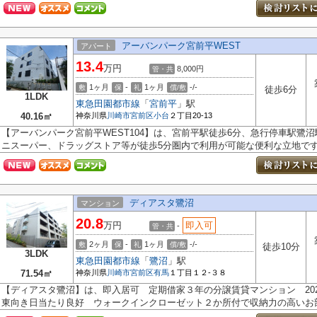
アーバンパーク宮前平WEST
アパート
13.4
万円
8,000円
管・共
1ヶ月
-
1ヶ月
-/-
敷
保
礼
償/敷
徒歩6分
1LDK
東急田園都市線
「
宮前平
」駅
40.16㎡
神奈川県
川崎市宮前区
小台
２丁目20-13
【アーバンパーク宮前平WEST104】は、宮前平駅徒歩6分、急行停車駅鷺沼
ニスーパー、ドラッグストア等が徒歩5分圏内で利用が可能な便利な立地で
ディアスタ鷺沼
マンション
20.8
万円
即入可
-
管・共
2ヶ月
-
1ヶ月
-/-
敷
保
礼
償/敷
徒歩10分
3LDK
東急田園都市線
「
鷺沼
」駅
71.54㎡
神奈川県
川崎市宮前区
有馬
１丁目１２-３８
【ディアスタ鷺沼】は、即入居可 定期借家３年の分譲賃貸マンション 202
東向き日当たり良好 ウォークインクローゼット２か所付で収納力の高いお部屋