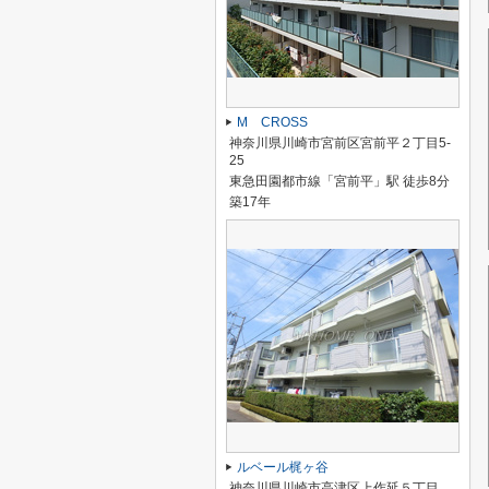
M CROSS
神奈川県川崎市宮前区宮前平２丁目5-
25
東急田園都市線「宮前平」駅 徒歩8分
築17年
ルベール梶ヶ谷
神奈川県川崎市高津区上作延５丁目