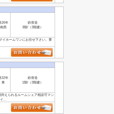
築26年
鉄骨造
南西
3階/（3階建）
マイホームワンにお任せ下さい。豊
築32年
鉄骨造
東
1階/（3階建）
用抑えられるルームシェア相談可マン
...