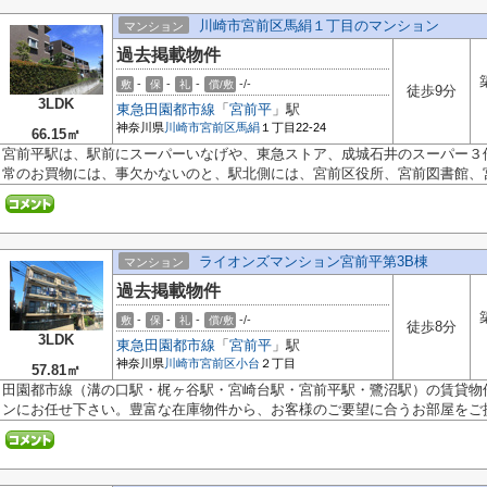
川崎市宮前区馬絹１丁目のマンション
マンション
過去掲載物件
-
-
-
-/-
敷
保
礼
償/敷
徒歩9分
3LDK
東急田園都市線
「
宮前平
」駅
神奈川県
川崎市宮前区
馬絹
１丁目22-24
66.15㎡
宮前平駅は、駅前にスーパーいなげや、東急ストア、成城石井のスーパー３
常のお買物には、事欠かないのと、駅北側には、宮前区役所、宮前図書館、宮.
ライオンズマンション宮前平第3B棟
マンション
過去掲載物件
-
-
-
-/-
敷
保
礼
償/敷
徒歩8分
3LDK
東急田園都市線
「
宮前平
」駅
神奈川県
川崎市宮前区
小台
２丁目
57.81㎡
田園都市線（溝の口駅・梶ヶ谷駅・宮崎台駅・宮前平駅・鷺沼駅）の賃貸物
ンにお任せ下さい。豊富な在庫物件から、お客様のご要望に合うお部屋をご提.