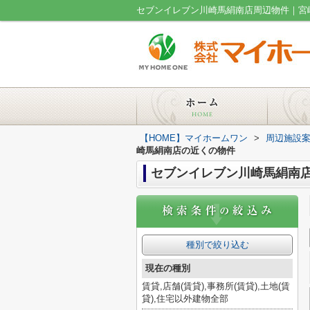
セブンイレブン川崎馬絹南店周辺物件｜宮
【HOME】マイホームワン
>
周辺施設
崎馬絹南店の近くの物件
セブンイレブン川崎馬絹南
種別で絞り込む
現在の種別
賃貸,店舗(賃貸),事務所(賃貸),土地(賃
貸),住宅以外建物全部