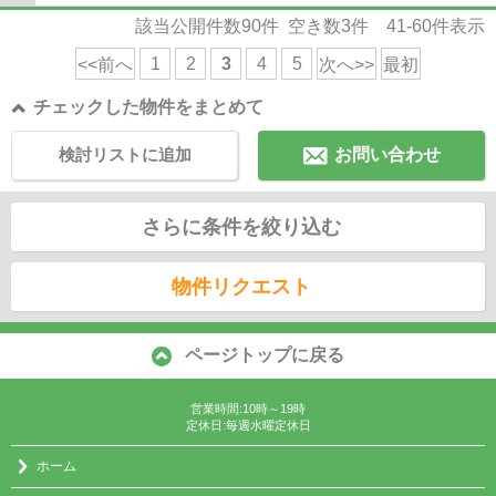
のお買い物に便利で、周辺には、飲食店街...
該当公開件数
90
件 空き数
3
件
41-60
件表示
1
2
3
4
5
<<前へ
次へ>>
最初
チェックした物件をまとめて
検討リストに追加
お問い合わせ
さらに条件を絞り込む
物件リクエスト
ページトップに戻る
営業時間:10時～19時
定休日:毎週水曜定休日
ホーム