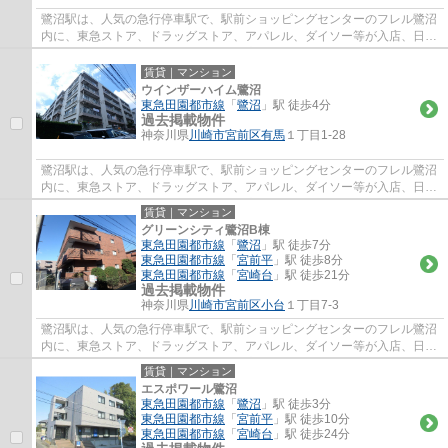
鷺沼駅は、人気の急行停車駅で、駅前ショッピングセンターのフレル鷺沼
内に、東急ストア、ドラッグストア、アパレル、ダイソー等が入店、日常
のお買い物に便利で、周辺には、飲食店街...
賃貸｜マンション
ウインザーハイム鷺沼
東急田園都市線
「
鷺沼
」駅 徒歩4分
過去掲載物件
神奈川県
川崎市宮前区
有馬
１丁目1-28
鷺沼駅は、人気の急行停車駅で、駅前ショッピングセンターのフレル鷺沼
内に、東急ストア、ドラッグストア、アパレル、ダイソー等が入店、日常
のお買い物に便利で、周辺には、飲食店街...
賃貸｜マンション
グリーンシティ鷺沼B棟
東急田園都市線
「
鷺沼
」駅 徒歩7分
東急田園都市線
「
宮前平
」駅 徒歩8分
東急田園都市線
「
宮崎台
」駅 徒歩21分
過去掲載物件
神奈川県
川崎市宮前区
小台
１丁目7-3
鷺沼駅は、人気の急行停車駅で、駅前ショッピングセンターのフレル鷺沼
内に、東急ストア、ドラッグストア、アパレル、ダイソー等が入店、日常
のお買い物に便利で、周辺には、飲食店街...
賃貸｜マンション
エスポワール鷺沼
東急田園都市線
「
鷺沼
」駅 徒歩3分
東急田園都市線
「
宮前平
」駅 徒歩10分
東急田園都市線
「
宮崎台
」駅 徒歩24分