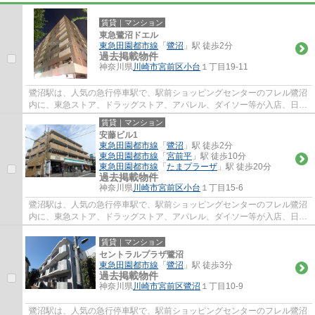
賃貸｜マンション
東急鷺沼ドエル
東急田園都市線
「
鷺沼
」駅 徒歩2分
過去掲載物件
神奈川県
川崎市宮前区
小台
１丁目19-11
鷺沼駅は、人気の急行停車駅で、駅前ショッピングセンターのフレル鷺沼
内に、東急ストア、ドラッグストア、アパレル、ダイソー等が入店、日常
のお買い物に便利で、周辺には、飲食店街...
賃貸｜マンション
安藤ビル1
東急田園都市線
「
鷺沼
」駅 徒歩2分
東急田園都市線
「
宮前平
」駅 徒歩10分
東急田園都市線
「
たまプラーザ
」駅 徒歩20分
過去掲載物件
神奈川県
川崎市宮前区
小台
１丁目15-6
鷺沼駅は、人気の急行停車駅で、駅前ショッピングセンターのフレル鷺沼
内に、東急ストア、ドラッグストア、アパレル、ダイソー等が入店、日常
のお買い物に便利で、周辺には、飲食店街...
賃貸｜マンション
セントラルプラザ鷺沼
東急田園都市線
「
鷺沼
」駅 徒歩3分
過去掲載物件
神奈川県
川崎市宮前区
鷺沼
１丁目10-9
鷺沼駅は、人気の急行停車駅で、駅前ショッピングセンターのフレル鷺沼