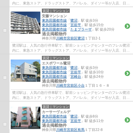
内に、東急ストア、ドラッグストア、アパレル、ダイソー等が入店、日常
のお買い物に便利で、周辺には、飲食店街...
賃貸｜マンション
安藤マンション
東急田園都市線
「
鷺沼
」駅 徒歩3分
東急田園都市線
「
宮前平
」駅 徒歩15分
東急田園都市線
「
たまプラーザ
」駅 徒歩20分
過去掲載物件
神奈川県
川崎市宮前区
鷺沼
１丁目2-1
鷺沼駅は、人気の急行停車駅で、駅前ショッピングセンターのフレル鷺沼
内に、東急ストア、ドラッグストア、アパレル、ダイソー等が入店、日常
のお買い物に便利で、周辺には、飲食店街...
賃貸｜マンション
エスポワール鷺沼
東急田園都市線
「
鷺沼
」駅 徒歩3分
東急田園都市線
「
宮前平
」駅 徒歩10分
東急田園都市線
「
宮崎台
」駅 徒歩24分
過去掲載物件
神奈川県
川崎市宮前区
小台
１丁目１６－８
鷺沼駅は、人気の急行停車駅で、駅前ショッピングセンターのフレル鷺沼
内に、東急ストア、ドラッグストア、アパレル、ダイソー等が入店、日常
のお買い物に便利で、周辺には、飲食店街...
賃貸｜マンション
カーサーヴェルデ
東急田園都市線
「
鷺沼
」駅 徒歩8分
東急田園都市線
「
宮前平
」駅 徒歩11分
過去掲載物件
神奈川県
川崎市宮前区
有馬
１丁目22-8