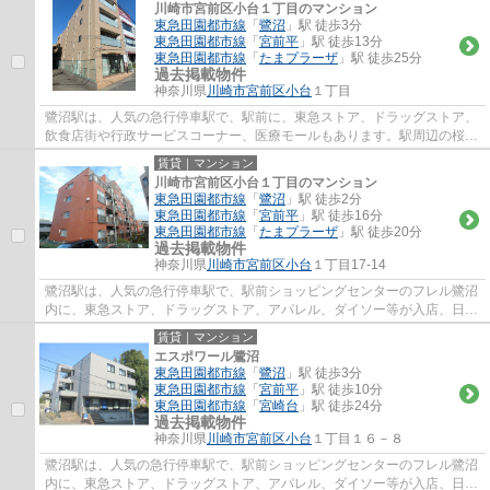
川崎市宮前区小台１丁目のマンション
東急田園都市線
「
鷺沼
」駅 徒歩3分
東急田園都市線
「
宮前平
」駅 徒歩13分
東急田園都市線
「
たまプラーザ
」駅 徒歩25分
過去掲載物件
神奈川県
川崎市宮前区
小台
１丁目
鷺沼駅は、人気の急行停車駅で、駅前に、東急ストア、ドラッグストア、
飲食店街や行政サービスコーナー、医療モールもあります。駅周辺の桜並
木が春には見事に色付いてきれいです。人...
賃貸｜マンション
川崎市宮前区小台１丁目のマンション
東急田園都市線
「
鷺沼
」駅 徒歩2分
東急田園都市線
「
宮前平
」駅 徒歩16分
東急田園都市線
「
たまプラーザ
」駅 徒歩20分
過去掲載物件
神奈川県
川崎市宮前区
小台
１丁目17-14
鷺沼駅は、人気の急行停車駅で、駅前ショッピングセンターのフレル鷺沼
内に、東急ストア、ドラッグストア、アパレル、ダイソー等が入店、日常
のお買い物に便利で、周辺には、飲食店街...
賃貸｜マンション
エスポワール鷺沼
東急田園都市線
「
鷺沼
」駅 徒歩3分
東急田園都市線
「
宮前平
」駅 徒歩10分
東急田園都市線
「
宮崎台
」駅 徒歩24分
過去掲載物件
神奈川県
川崎市宮前区
小台
１丁目１６－８
鷺沼駅は、人気の急行停車駅で、駅前ショッピングセンターのフレル鷺沼
内に、東急ストア、ドラッグストア、アパレル、ダイソー等が入店、日常