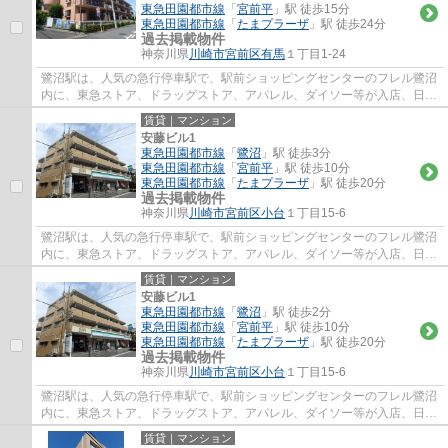
東急田園都市線
「
宮前平
」駅 徒歩15分
東急田園都市線
「
たまプラーザ
」駅 徒歩24分
過去掲載物件
神奈川県
川崎市宮前区
有馬
１丁目1-24
鷺沼駅は、人気の急行停車駅で、駅前ショッピングセンターのフレル鷺沼
内に、東急ストア、ドラッグストア、アパレル、ダイソー等が入店、日常
のお買い物に便利で、周辺には、飲食店街...
賃貸｜マンション
安藤ビル1
東急田園都市線
「
鷺沼
」駅 徒歩3分
東急田園都市線
「
宮前平
」駅 徒歩10分
東急田園都市線
「
たまプラーザ
」駅 徒歩20分
過去掲載物件
神奈川県
川崎市宮前区
小台
１丁目15-6
鷺沼駅は、人気の急行停車駅で、駅前ショッピングセンターのフレル鷺沼
内に、東急ストア、ドラッグストア、アパレル、ダイソー等が入店、日常
のお買い物に便利で、周辺には、飲食店街...
賃貸｜マンション
安藤ビル1
東急田園都市線
「
鷺沼
」駅 徒歩2分
東急田園都市線
「
宮前平
」駅 徒歩10分
東急田園都市線
「
たまプラーザ
」駅 徒歩20分
過去掲載物件
神奈川県
川崎市宮前区
小台
１丁目15-6
鷺沼駅は、人気の急行停車駅で、駅前ショッピングセンターのフレル鷺沼
内に、東急ストア、ドラッグストア、アパレル、ダイソー等が入店、日常
のお買い物に便利で、周辺には、飲食店街...
賃貸｜マンション