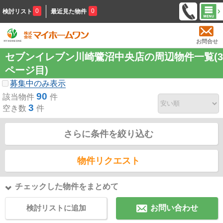
0
0
検討リスト
最近見た物件
お問合せ
セブンイレブン川崎鷺沼中央店の周辺物件一覧(3
ページ目)
募集中のみ表示
90
該当物件
件
3
空き数
件
さらに条件を絞り込む
物件リクエスト
チェックした物件をまとめて
検討リストに追加
お問い合わせ