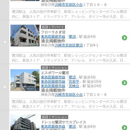
過去掲載物件
神奈川県
川崎市宮前区
小台
１丁目１６－８
鷺沼駅は、人気の急行停車駅で、駅前ショッピングセンターのフレル鷺沼
内に、東急ストア、ドラッグストア、アパレル、ダイソー等が入店、日常
のお買い物に便利で、周辺には、飲食店街...
賃貸｜アパート
フローラさぎ沼
東急田園都市線
「
鷺沼
」駅 徒歩4分
過去掲載物件
神奈川県
川崎市宮前区
鷺沼
１丁目9-1
鷺沼駅は、人気の急行停車駅で、駅前ショッピングセンターのフレル鷺沼
内に、東急ストア、ドラッグストア、アパレル、ダイソー等が入店、日常
のお買い物に便利で、周辺には、飲食店街...
賃貸｜マンション
エスポワール鷺沼
東急田園都市線
「
鷺沼
」駅 徒歩3分
東急田園都市線
「
宮前平
」駅 徒歩10分
東急田園都市線
「
宮崎台
」駅 徒歩24分
過去掲載物件
神奈川県
川崎市宮前区
小台
１丁目１６－８
鷺沼駅は、人気の急行停車駅で、駅前ショッピングセンターのフレル鷺沼
内に、東急ストア、ドラッグストア、アパレル、ダイソー等が入店、日常
のお買い物に便利で、周辺には、飲食店街...
賃貸｜マンション
ドレッセ鷺沼サウスプレイス
東急田園都市線
「
鷺沼
」駅 徒歩6分