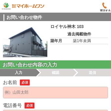
電話する
お問い合わせ物件
ロイヤル神木 103
過去掲載物件
築年月
築1年未満
お問い合わせ内容の入力
入力
確認
送信
お名前
必須
電話番号
必須