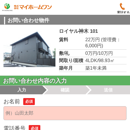
電話する
お問い合わせ物件
ロイヤル神木 101
賃料
22万円
(管理費：
6,000円)
敷/礼
0万円/10万円
間取り/面積
4LDK/98.93㎡
築年月
築1年未満
お問い合わせ内容の入力
入力
確認
送信
お名前
必須
電話番号
必須