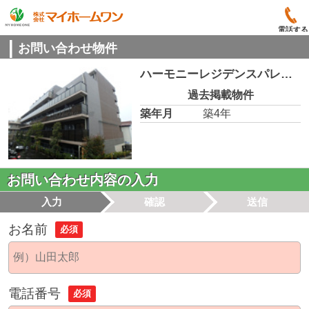
電話する
お問い合わせ物件
ハーモニーレジデンスパレスフロント 207
過去掲載物件
築年月
築4年
お問い合わせ内容の入力
入力
確認
送信
お名前
必須
電話番号
必須