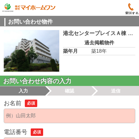
電話する
お問い合わせ物件
港北センタープレイスＡ棟 1006
過去掲載物件
築年月
築18年
お問い合わせ内容の入力
入力
確認
送信
お名前
必須
電話番号
必須