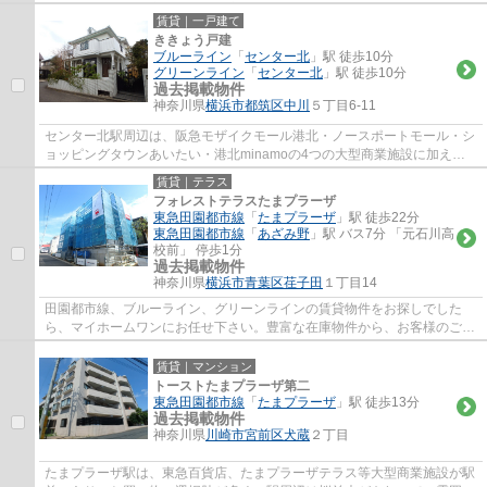
と、駅北側には、宮前区役所、宮前図書館、...
賃貸｜一戸建て
ききょう戸建
ブルーライン
「
センター北
」駅 徒歩10分
グリーンライン
「
センター北
」駅 徒歩10分
過去掲載物件
神奈川県
横浜市都筑区
中川
５丁目6-11
センター北駅周辺は、阪急モザイクモール港北・ノースポートモール・シ
ョッピングタウンあいたい・港北minamoの4つの大型商業施設に加え、
プレミアヨコハマやYOTSUBAKOなど、お買い物...
賃貸｜テラス
フォレストテラスたまプラーザ
東急田園都市線
「
たまプラーザ
」駅 徒歩22分
東急田園都市線
「
あざみ野
」駅 バス7分 「元石川高
校前」 停歩1分
過去掲載物件
神奈川県
横浜市青葉区
荏子田
１丁目14
田園都市線、ブルーライン、グリーンラインの賃貸物件をお探しでした
ら、マイホームワンにお任せ下さい。豊富な在庫物件から、お客様のご要
望に合うお部屋をご提案致します。
賃貸｜マンション
トーストたまプラーザ第二
東急田園都市線
「
たまプラーザ
」駅 徒歩13分
過去掲載物件
神奈川県
川崎市宮前区
犬蔵
２丁目
たまプラーザ駅は、東急百貨店、たまプラーザテラス等大型商業施設が駅