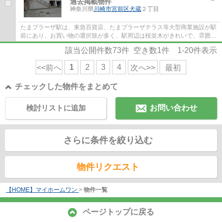
過去掲載物件
神奈川県
川崎市宮前区
犬蔵
２丁目
たまプラーザ駅は、東急百貨店、たまプラーザテラス等大型商業施設が駅
前にあり、お買い物の選択肢が多く、駅周辺は桜並木がきれいで、雰囲気
が良くとても人気の駅です。駅徒歩５分の...
該当公開件数
73
件 空き数
1
件
1-20
件表示
1
2
3
4
<<前へ
次へ>>
最初
チェックした物件をまとめて
検討リストに追加
お問い合わせ
さらに条件を絞り込む
物件リクエスト
【HOME】マイホームワン
>
物件一覧
ページトップに戻る