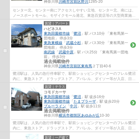
神奈川県
川崎市宮前区
野川
1285-20
センター北、センター南にアクセスしやすい立地、センター北、南には、
ノースポートモール、モザイクモール港北、東急百貨店等の大型商業施設
が利用しやすいので休日の過ごし方の幅も...
賃貸｜アパート
ハピネスA
東急田園都市線
「
鷺沼
」駅 バス10分 「東有馬第一
団地前」 停歩3分
東急東横線
「
武蔵小杉
」駅 バス30分 「東有馬第一
団地前」 停歩3分
南武線
「
武蔵中原
」駅 バス25分 「東有馬第一団地
前」 停歩3分
過去掲載物件
神奈川県
川崎市宮前区
東有馬
２丁目40-6
鷺沼駅は、人気の急行停車駅で、駅前ショッピングセンターのフレル鷺沼
内に、東急ストア、ドラッグストア、アパレル、ダイソー等が入店、日常
のお買い物に便利で、周辺には、飲食店街...
賃貸｜テラス
コモドカーサ
東急田園都市線
「
鷺沼
」駅 徒歩16分
東急田園都市線
「
たまプラーザ
」駅 徒歩20分
ブルーライン
「
中川
」駅 徒歩11分
過去掲載物件
神奈川県
横浜市都筑区
あゆみが丘
10-30
鷺沼駅は、人気の急行停車駅で、駅前ショッピングセンターのフレル鷺沼
内に、東急ストア、ドラッグストア、アパレル、ダイソー等が入店、日常
のお買い物に便利で、周辺には、飲食店街...
賃貸｜一戸建て