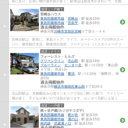
前にあり、お買い物の選択肢が多く、駅周辺は桜並木がきれいで、雰囲気
が良くとても人気の駅です。駅徒歩５分の...
賃貸｜一戸建て
宮崎台ハウス
東急田園都市線
「
宮崎台
」駅 徒歩10分
東急田園都市線
「
宮前平
」駅 徒歩16分
過去掲載物件
神奈川県
川崎市宮前区
宮崎
５丁目５－４４
宮崎台駅は、駅前に、東急ストア、ライフ、オーケーストアの3件のスー
パー、都市銀行支店、郵便局出張所、フードコート（ミスタードーナツ、
ケンタッキー、タリーズ、銀だこ）等があり...
賃貸｜テラス
フォーレスト・ヒルズ
グリーンライン
「
北山田
」駅 徒歩19分
ブルーライン
「
センター北
」駅 バス10分 「東山田
４丁目」 停歩1分
東急田園都市線
「
鷺沼
」駅 バス10分 「南野川」 停
歩5分
過去掲載物件
神奈川県
横浜市都筑区
東山田
４丁目24-3
北山田駅は、首都圏住み心地ランキングで3位に輝いた駅で、ファミリー
層が多く、子どもが多いので活気があります。センター北駅にも近く、シ
ョッピングが充実していることに加え、都心...
賃貸｜一戸建て
梶ヶ谷戸建(カジガヤコダテ)
東急田園都市線
「
梶が谷
」駅 徒歩3分
東急田園都市線
「
溝の口
」駅 徒歩15分
南武線
「
武蔵溝ノ口
」駅 徒歩15分
過去掲載物件