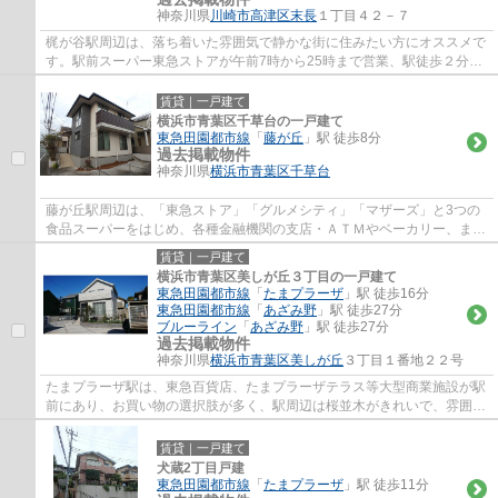
神奈川県
川崎市高津区
末長
１丁目４２－７
梶が谷駅周辺は、落ち着いた雰囲気で静かな街に住みたい方にオススメで
す。駅前スーパー東急ストアが午前7時から25時まで営業、駅徒歩２分の
高津郵便局は、高津区の本局で不在時の荷物...
賃貸｜一戸建て
横浜市青葉区千草台の一戸建て
東急田園都市線
「
藤が丘
」駅 徒歩8分
過去掲載物件
神奈川県
横浜市青葉区
千草台
藤が丘駅周辺は、「東急ストア」「グルメシティ」「マザーズ」と3つの
食品スーパーをはじめ、各種金融機関の支店・ＡＴＭやベーカリー、また
昭和大学藤が丘病院ほか各種クリニックや薬...
賃貸｜一戸建て
横浜市青葉区美しが丘３丁目の一戸建て
東急田園都市線
「
たまプラーザ
」駅 徒歩16分
東急田園都市線
「
あざみ野
」駅 徒歩27分
ブルーライン
「
あざみ野
」駅 徒歩27分
過去掲載物件
神奈川県
横浜市青葉区
美しが丘
３丁目１番地２２号
たまプラーザ駅は、東急百貨店、たまプラーザテラス等大型商業施設が駅
前にあり、お買い物の選択肢が多く、駅周辺は桜並木がきれいで、雰囲気
が良くとても人気の駅です。駅徒歩５分の...
賃貸｜一戸建て
犬蔵2丁目戸建
東急田園都市線
「
たまプラーザ
」駅 徒歩11分