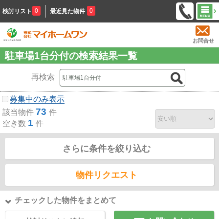
0
0
検討リスト
最近見た物件
お問合せ
駐車場1台分付の検索結果一覧
再検索
募集中のみ表示
73
該当物件
件
1
空き数
件
さらに条件を絞り込む
物件リクエスト
チェックした物件をまとめて