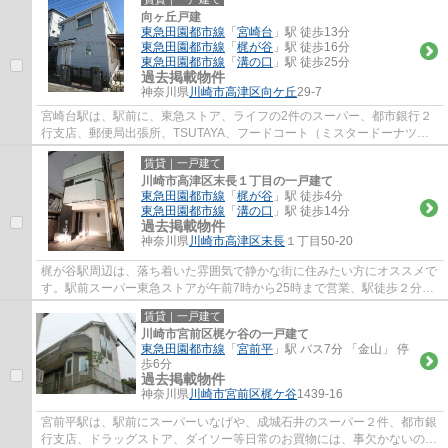
向ヶ丘戸建
東急田園都市線
「
宮崎台
」駅 徒歩13分
東急田園都市線
「
梶が谷
」駅 徒歩16分
東急田園都市線
「
溝の口
」駅 徒歩25分
過去掲載物件
神奈川県
川崎市高津区
向ケ丘
29-7
宮崎台駅は、駅前に、東急ストア、ライフの2件のスーパー、都市銀行２
行支店、郵便局出張所、TSUTAYA、フードコート（ミスタードーナツ、
ケンタッキー、タリーズ、銀だこ）等がありと...
賃貸｜一戸建て
川崎市高津区末長１丁目の一戸建て
東急田園都市線
「
梶が谷
」駅 徒歩4分
東急田園都市線
「
溝の口
」駅 徒歩14分
過去掲載物件
神奈川県
川崎市高津区
末長
１丁目50-20
梶が谷駅周辺は、落ち着いた雰囲気で静かな街に住みたい方にオススメで
す。駅前スーパー東急ストアが午前7時から25時まで営業、駅徒歩２分の
高津郵便局は、高津区の本局で不在時の荷物...
賃貸｜一戸建て
川崎市宮前区梶ケ谷の一戸建て
東急田園都市線
「
宮前平
」駅 バス7分 「金山」 停
歩6分
過去掲載物件
神奈川県
川崎市宮前区
梶ケ谷
1439-16
宮前平駅は、駅前にスーパーいなげや、成城石井のスーパー２件、都市銀
行支店、ドラッグストア、ダイソー等日常のお買物には、事欠かないの