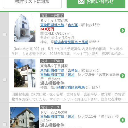
検討リストに追加
お問い合わせ
賃貸｜一戸建て
Ｋｏｌｅｔ市が尾
東急田園都市線
「
市が尾
」駅 徒歩15分
24.8万円
間取:
4LDK/91.07㎡
敷金/礼金:
1ヶ月/0ヶ月
神奈川県
横浜市青葉区
市ケ尾町
1856-5
【kolet市が尾 02】は、5月上旬退去予定募集 内見前予約推奨 市ヶ尾小
学区、もえぎ野中学区、2023年5月築、ペット可(小型犬、猫2匹迄相談敷
金1ヵ月、中型犬・大型犬1匹迄敷金2ヵ月増)...
賃貸｜一戸建て
東有馬２丁目貸家
東急田園都市線
「
宮崎台
」駅 徒歩20分
東急田園都市線
「
鷺沼
」駅 バス8分 「宮前休日診療
所」 停歩4分
過去掲載物件
神奈川県
川崎市宮前区
東有馬
２丁目7-7
田園都市線（溝の口駅・梶ヶ谷駅・宮崎台駅・宮前平駅・鷺沼駅）の賃貸
物件をお探しでしたら、マイホームワンにお任せ下さい。豊富な在庫物件
から、お客様のご要望に合うお部屋をご提...
賃貸｜テラス
ドリームヒルズN
東急田園都市線
「
鷺沼
」駅 バス11分 「野川台」 停
歩10分
過去掲載物件