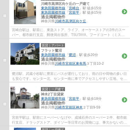
川崎市高津区向ケ丘の一戸建て
東急田園都市線
「
宮崎台
」駅 徒歩15分
東急田園都市線
「
宮前平
」駅 徒歩15分
過去掲載物件
神奈川県
川崎市高津区
向ケ丘
宮崎台駅は、駅前に、東急ストア、ライフ、オーケーストアの3件のスー
パー、都市銀行支店、郵便局出張所、TSUTAYA、フードコート（ミスタ
ードーナツ、ケンタッキー、タリーズ、銀だこ...
賃貸｜アパート
フラット鷺沼
東急田園都市線
「
鷺沼
」駅 徒歩20分
過去掲載物件
神奈川県
川崎市宮前区
東有馬
３丁目10-2
鷺沼駅、武蔵小杉駅に豊富にバスが運行しており、雨の日や荷物の多い日
も安心です。センター北、センター南に車でアクセスしやすい立地、セン
ター北、センター南には、ノースポートモ...
賃貸｜一戸建て
神木2丁目貸家
東急田園都市線
「
宮前平
」駅 徒歩18分
過去掲載物件
神奈川県
川崎市宮前区
神木
２丁目9-59
宮前平駅は、駅前にスーパーいなげや、成城石井のスーパー２件、都市銀
行支店、ドラッグストア、ダイソー等日常のお買物には、事欠かないの
と、駅北側には、宮前区役所、宮前図書館、...
賃貸｜一戸建て