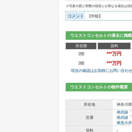
※写真や図と実際の現状とが異なる場合は現
コメント
【外観】
ウエストコンセルトの過去に掲載
所在階
賃料
***万円
2階
***万円
3階
現況の確認はお気軽にお問い合わ
ウエストコンセルトの物件概要
所在地
神奈川県
南武線
「
交通
南武線
「
東急大井
賃料
-