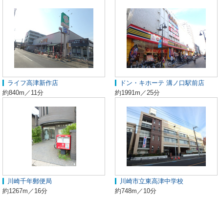
ライフ高津新作店
ドン・キホーテ 溝ノ口駅前店
約840m／11分
約1991m／25分
川崎千年郵便局
川崎市立東高津中学校
約1267m／16分
約748m／10分