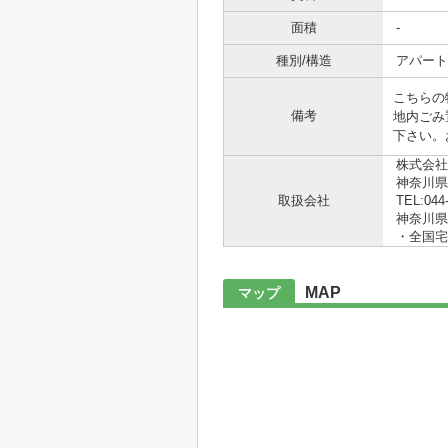
面積
-
種別/構造
アパート
こちらの
備考
地内ごみ
下さい。
株式会社
神奈川県
取扱会社
TEL:044
神奈川県知
・全国宅
MAP
マップ