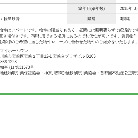
築年月(築年数)
2015年 3
 / 軽量鉄骨
階建
3階建
物件はアパートです。物件の陽当りも良く、昼間には照明要らずで経済的で
置き場付きです。2駅利用できる場所にあるので利便性が高いです。賃貸物件
お客様のご希望に適した物件やニーズに合わせた物件のご紹介をいたします
マイホームワン
川崎市宮前区宮崎２丁目12-1 宮崎台プラザビル B103
-866-1228
事 (1) 第31573号
地建物取引業保証協会・神奈川県宅地建物取引業協会・首都圏不動産公正取