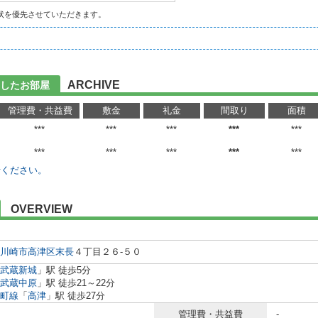
状を優先させていただきます。
ARCHIVE
したお部屋
管理費・共益費
敷金
礼金
間取り
面積
***
***
***
***
***
***
***
***
***
***
せください。
OVERVIEW
川崎市高津区
末長
４丁目２６-５０
武蔵新城
」駅 徒歩5分
武蔵中原
」駅 徒歩21～22分
町線
「
高津
」駅 徒歩27分
管理費・共益費
-