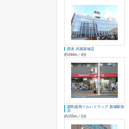
西友 武蔵新城店
約244m／4分
調剤薬局ツルハドラッグ 新城駅前
店
約155m／2分