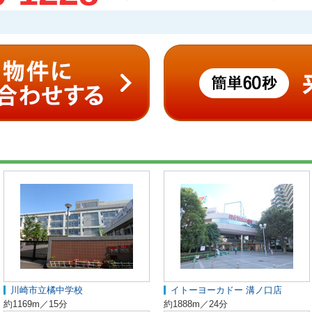
川崎市立橘中学校
イトーヨーカドー 溝ノ口店
約1169m／15分
約1888m／24分