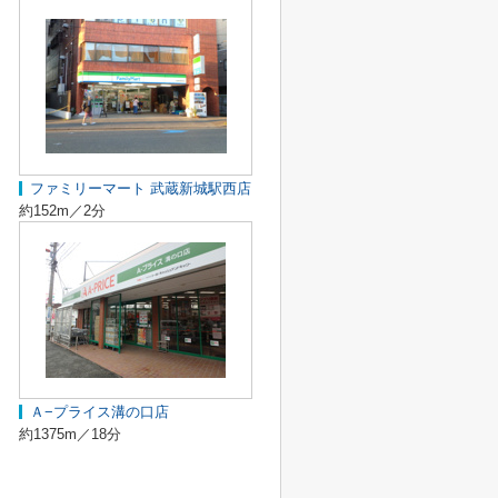
ファミリーマート 武蔵新城駅西店
約152m／2分
Ａ−プライス溝の口店
約1375m／18分