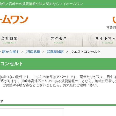
貸物件／宮崎台の賃貸情報や法人契約ならマイホームワン
営業時
線・駅から探す
>
JR南武線
>
武蔵新城駅
>
ウエストコンセルト
コンセルト
き場つきの物件です。こちらの物件はアパートです。陽当たりが良く、日中
が広がります。川崎市高津区エリアにある賃貸情報のことなら、地域に密着し
。ご要望や不明な点などございましたら、お気軽にご連絡下さい。
RY