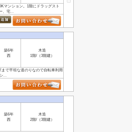
LDKマンション。1階にドラッグスト
宅...
築6年
木造
西
1階/（3階建）
各駅まで平坦な道のりなので自転車利用
..
築6年
木造
西
2階/（3階建）