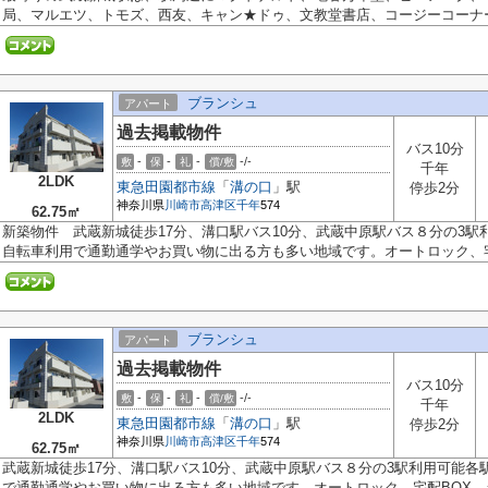
局、マルエツ、トモズ、西友、キャン★ドゥ、文教堂書店、コージーコーナーな
ブランシュ
アパート
過去掲載物件
バス10分
-
-
-
-/-
敷
保
礼
償/敷
千年
2LDK
東急田園都市線
「
溝の口
」駅
停歩2分
神奈川県
川崎市高津区
千年
574
62.75㎡
新築物件 武蔵新城徒歩17分、溝口駅バス10分、武蔵中原駅バス８分の3
自転車利用で通勤通学やお買い物に出る方も多い地域です。オートロック、宅.
ブランシュ
アパート
過去掲載物件
バス10分
-
-
-
-/-
敷
保
礼
償/敷
千年
2LDK
東急田園都市線
「
溝の口
」駅
停歩2分
神奈川県
川崎市高津区
千年
574
62.75㎡
武蔵新城徒歩17分、溝口駅バス10分、武蔵中原駅バス８分の3駅利用可能
で通勤通学やお買い物に出る方も多い地域です。オートロック、宅配BOX、シ.