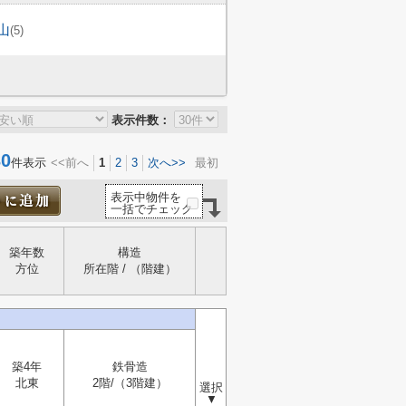
山
(5)
表示件数：
0
件表示
<<前へ
1
2
3
次へ>>
最初
表示中物件を
一括でチェック
築年数
構造
方位
所在階 / （階建）
築4年
鉄骨造
北東
2階/（3階建）
選択
▼