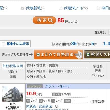
原
武蔵新城
武蔵溝ノ口
津田
(1)
(5)
(22)
85
件が該当
並び順：
85
5
1-3
募集中のみ表示
該当公開件数
件 空き数
件
賃料 / 管理費・共益費
外観
/
間取り図
駅徒歩
停歩
敷金 / 保証金 / 礼金 / 償却 / 敷引
間取り
バス徒歩
面積
交通 / 所在地
グラン・バレーナ
マンション
10.9
万円
5,000円
管・共
1ヶ月
0ヶ月
1ヶ月
-/-
敷
保
礼
償/敷
徒歩28分
1DK
南武線
「
武蔵新城
」駅
＋1S(納戸)