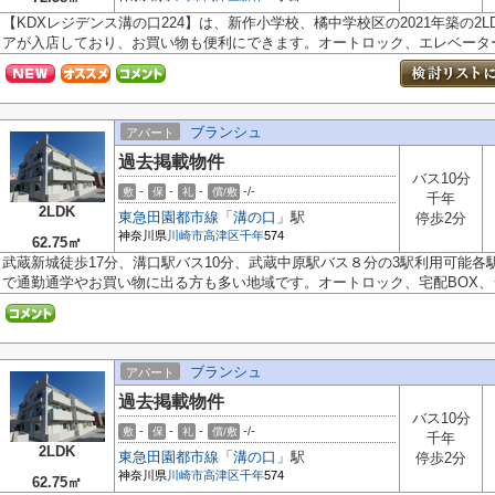
【KDXレジデンス溝の口224】は、新作小学校、橘中学校区の2021年築の2
アが入店しており、お買い物も便利にできます。オートロック、エレベーター、
ブランシュ
アパート
過去掲載物件
バス10分
-
-
-
-/-
敷
保
礼
償/敷
千年
2LDK
東急田園都市線
「
溝の口
」駅
停歩2分
神奈川県
川崎市高津区
千年
574
62.75㎡
武蔵新城徒歩17分、溝口駅バス10分、武蔵中原駅バス８分の3駅利用可能
で通勤通学やお買い物に出る方も多い地域です。オートロック、宅配BOX、シ.
ブランシュ
アパート
過去掲載物件
バス10分
-
-
-
-/-
敷
保
礼
償/敷
千年
2LDK
東急田園都市線
「
溝の口
」駅
停歩2分
神奈川県
川崎市高津区
千年
574
62.75㎡