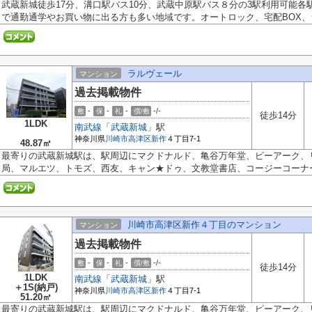
武蔵新城徒歩17分、溝口駅バス10分、武蔵中原駅バス８分の3駅利用可能
で通勤通学やお買い物に出る方も多い地域です。オートロック、宅配BOX、シ.
ラルヴェール
マンション
過去掲載物件
-
-
-
-/-
敷
保
礼
償/敷
徒歩14分
1LDK
南武線
「
武蔵新城
」駅
神奈川県
川崎市高津区
新作
４丁目7-1
48.87㎡
最寄りの武蔵新城駅は、駅周辺にマクドナルド、亀谷万年堂、ピーアーク、
局、マルエツ、トモズ、西友、キャン★ドゥ、文教堂書店、コージーコーナーな
川崎市高津区新作４丁目のマンション
マンション
過去掲載物件
-
-
-
-/-
敷
保
礼
償/敷
徒歩14分
1LDK
南武線
「
武蔵新城
」駅
＋1S(納戸)
神奈川県
川崎市高津区
新作
４丁目7-1
51.20㎡
最寄りの武蔵新城駅は、駅周辺にマクドナルド、亀谷万年堂、ピーアーク、