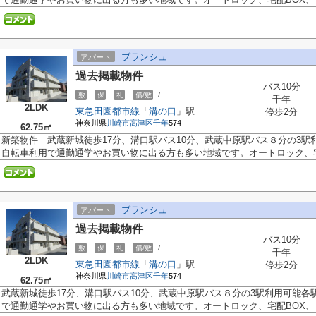
ブランシュ
アパート
過去掲載物件
バス10分
-
-
-
-/-
敷
保
礼
償/敷
千年
2LDK
東急田園都市線
「
溝の口
」駅
停歩2分
神奈川県
川崎市高津区
千年
574
62.75㎡
新築物件 武蔵新城徒歩17分、溝口駅バス10分、武蔵中原駅バス８分の3
自転車利用で通勤通学やお買い物に出る方も多い地域です。オートロック、宅.
ブランシュ
アパート
過去掲載物件
バス10分
-
-
-
-/-
敷
保
礼
償/敷
千年
2LDK
東急田園都市線
「
溝の口
」駅
停歩2分
神奈川県
川崎市高津区
千年
574
62.75㎡
武蔵新城徒歩17分、溝口駅バス10分、武蔵中原駅バス８分の3駅利用可能
で通勤通学やお買い物に出る方も多い地域です。オートロック、宅配BOX、シ.