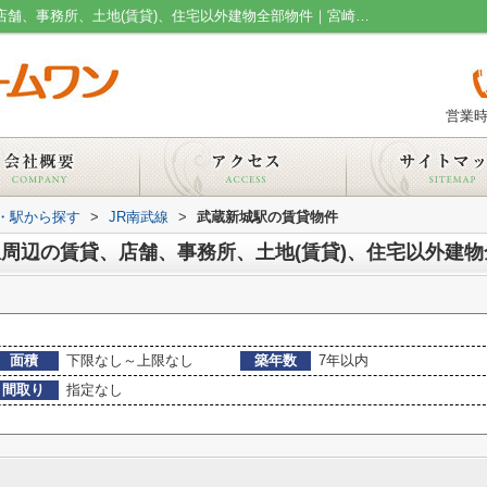
築年数7年以内,の武蔵新城駅周辺の賃貸、店舗、事務所、土地(賃貸)、住宅以外建物全部物件｜宮崎台の賃貸情報や法人契約ならマイホームワン
営業時
線・駅から探す
>
JR南武線
>
武蔵新城駅の賃貸物件
駅周辺の賃貸、店舗、事務所、土地(賃貸)、住宅以外建
面積
下限なし～上限なし
築年数
7年以内
間取り
指定なし