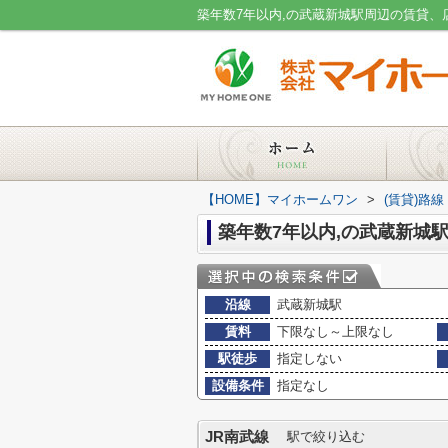
【HOME】マイホームワン
>
(賃貸)路
築年数7年以内,の武蔵新城
沿線
武蔵新城駅
賃料
下限なし～上限なし
駅徒歩
指定しない
設備条件
指定なし
JR南武線
駅で絞り込む