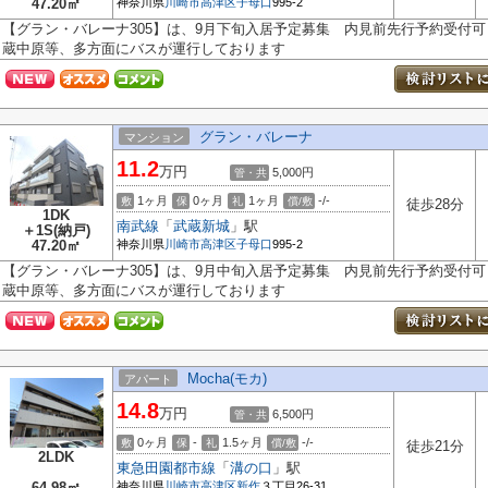
47.20㎡
神奈川県
川崎市高津区
子母口
995-2
【グラン・バレーナ305】は、9月下旬入居予定募集 内見前先行予約受付
蔵中原等、多方面にバスが運行しております
グラン・バレーナ
マンション
11.2
万円
5,000円
管・共
1ヶ月
0ヶ月
1ヶ月
-/-
敷
保
礼
償/敷
徒歩28分
1DK
南武線
「
武蔵新城
」駅
＋1S(納戸)
47.20㎡
神奈川県
川崎市高津区
子母口
995-2
【グラン・バレーナ305】は、9月中旬入居予定募集 内見前先行予約受付
蔵中原等、多方面にバスが運行しております
Mocha(モカ)
アパート
14.8
万円
6,500円
管・共
0ヶ月
-
1.5ヶ月
-/-
敷
保
礼
償/敷
徒歩21分
2LDK
東急田園都市線
「
溝の口
」駅
64.98㎡
神奈川県
川崎市高津区
新作
３丁目26-31