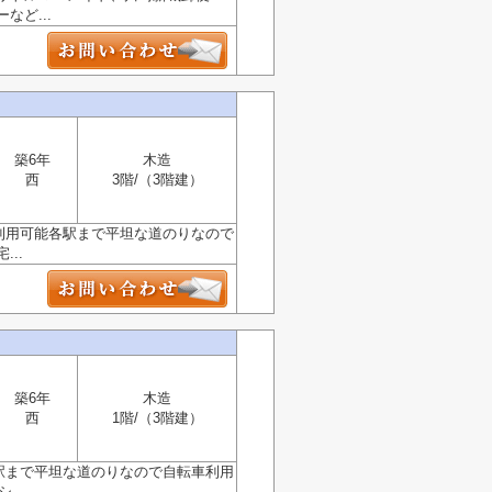
ど...
築6年
木造
西
3階/（3階建）
駅利用可能各駅まで平坦な道のりなので
..
築6年
木造
西
1階/（3階建）
各駅まで平坦な道のりなので自転車利用
..