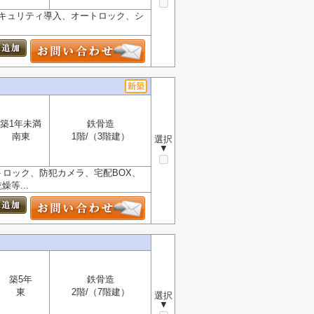
ムセキュリティ導入、オートロック、シ
築1年未満
鉄骨造
南東
1階/（3階建）
選択
▼
ートロック、防犯カメラ、宅配BOX、
等...
築5年
鉄骨造
東
2階/（7階建）
選択
▼