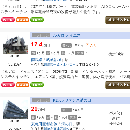
【Mocha B】は、2021年1月築アパート。連帯保証人不要、ALSOKホー
ステムキッチン、浴室乾燥等充実の設備が魅力の物件です。
ルガロ ノイエス
マンション
17.4
万円
即入可
5,000円
管・共
1ヶ月
0ヶ月
1ヶ月
-/-
敷
保
礼
償/敷
徒歩14分
2LDK
南武線
「
武蔵新城
」駅
53.23㎡
神奈川県
川崎市中原区
上小田中
１丁目２０-３０
【ルガロ ノイエス 101】は、2026年3月新築 インターネット無料、オ
システムキッチン、エアコン3基、洗髪洗面台、追焚、温水洗浄便座、バス乾燥
KDXレジデンス溝の口
マンション
21
万円
5,000円
管・共
バス6分
1ヶ月
-
1ヶ月
-/-
敷
保
礼
償/敷
新作
2LDK
停歩2分
東急田園都市線
「
溝の口
」駅
72.58㎡
神奈川県
川崎市高津区
新作
３丁目4-29