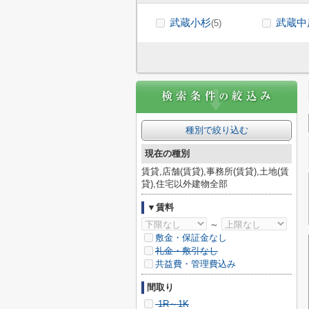
武蔵小杉
武蔵中
(5)
種別で絞り込む
現在の種別
賃貸,店舗(賃貸),事務所(賃貸),土地(賃
貸),住宅以外建物全部
▼賃料
～
敷金・保証金なし
礼金・敷引なし
共益費・管理費込み
間取り
1R～1K