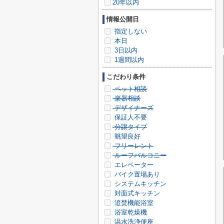
20年以内
情報公開日
指定しない
本日
3日以内
1週間以内
こだわり条件
ペット相談
楽器相談
デザイナーズ
保証人不要
分譲タイプ
眺望良好
フリーレント
ルーフバルコニー
エレベーター
バイク置場あり
システムキッチン
対面式キッチン
追焚機能浴室
浴室乾燥機
温水洗浄便座