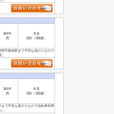
築6年
木造
西
2階/（3階建）
駅利用可能各駅まで平坦な道のりなので
..
築6年
木造
西
1階/（3階建）
各駅まで平坦な道のりなので自転車利用
..