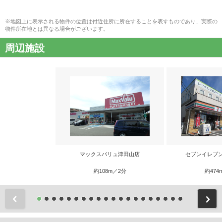
※地図上に表示される物件の位置は付近住所に所在することを表すものであり、実際の
物件所在地とは異なる場合がございます。
周辺施設
マックスバリュ津田山店
セブンイレブ
約108m／2分
約474
前