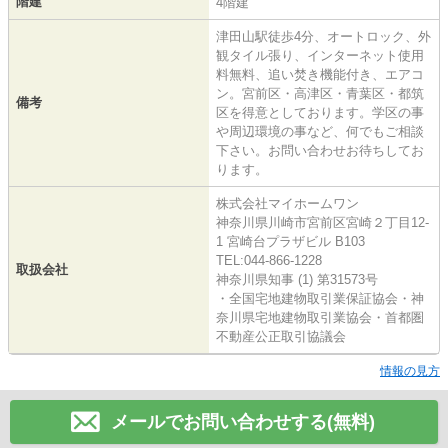
階建
4階建
津田山駅徒歩4分、オートロック、外
観タイル張り、インターネット使用
料無料、追い焚き機能付き、エアコ
ン。宮前区・高津区・青葉区・都筑
備考
区を得意としております。学区の事
や周辺環境の事など、何でもご相談
下さい。お問い合わせお待ちしてお
ります。
株式会社マイホームワン
神奈川県川崎市宮前区宮崎２丁目12-
1 宮崎台プラザビル B103
TEL:044-866-1228
取扱会社
神奈川県知事 (1) 第31573号
・全国宅地建物取引業保証協会・神
奈川県宅地建物取引業協会・首都圏
不動産公正取引協議会
情報の見方
メールでお問い合わせする(無料)