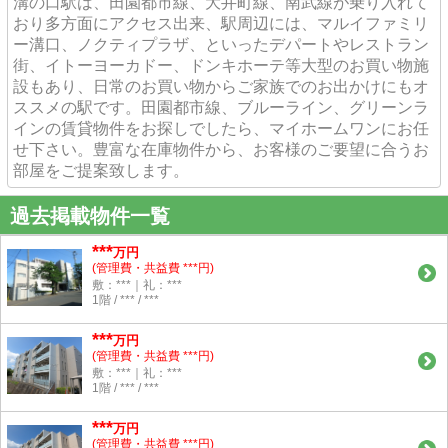
溝の口駅は、田園都市線、大井町線、南武線が乗り入れて
おり多方面にアクセス出来、駅周辺には、マルイファミリ
ー溝口、ノクティプラザ、といったデパートやレストラン
街、イトーヨーカドー、ドンキホーテ等大型のお買い物施
設もあり、日常のお買い物からご家族でのお出かけにもオ
ススメの駅です。田園都市線、ブルーライン、グリーンラ
インの賃貸物件をお探しでしたら、マイホームワンにお任
せ下さい。豊富な在庫物件から、お客様のご要望に合うお
部屋をご提案致します。
過去掲載物件一覧
***
万円
(管理費・共益費 ***円)
敷：***｜礼：***
1階 / *** / ***
***
万円
(管理費・共益費 ***円)
敷：***｜礼：***
1階 / *** / ***
***
万円
(管理費・共益費 ***円)