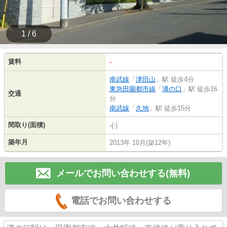
1 / 6
賃料
-
南武線
「
津田山
」駅 徒歩4分
東急田園都市線
「
溝の口
」駅 徒歩16
交通
分
南武線
「
久地
」駅 徒歩15分
間取り(面積)
-(-)
築年月
2013年 10月(築12年)
メールでお問い合わせする(無料)
電話でお問い合わせする