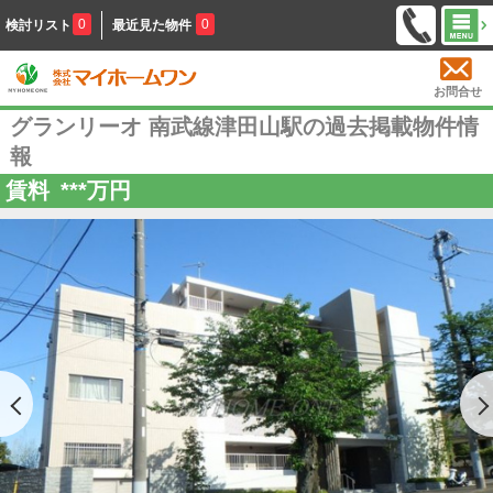
0
0
検討リスト
最近見た物件
お問合せ
グランリーオ 南武線津田山駅の過去掲載物件情
報
賃料
***
万円