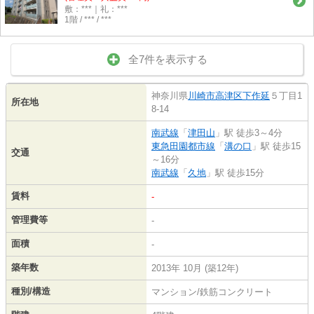
敷：***｜礼：***
1階 / *** / ***
全7件を表示する
神奈川県
川崎市高津区
下作延
５丁目1
所在地
8-14
南武線
「
津田山
」駅 徒歩3～4分
東急田園都市線
「
溝の口
」駅 徒歩15
交通
～16分
南武線
「
久地
」駅 徒歩15分
賃料
-
管理費等
-
面積
-
築年数
2013年 10月 (築12年)
種別/構造
マンション/鉄筋コンクリート