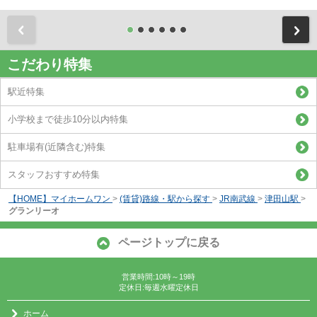
前
こだわり特集
駅近特集
小学校まで徒歩10分以内特集
駐車場有(近隣含む)特集
スタッフおすすめ特集
【HOME】マイホームワン
>
(賃貸)路線・駅から探す
>
JR南武線
>
津田山駅
>
グランリーオ
ページトップに戻る
営業時間:10時～19時
定休日:毎週水曜定休日
ホーム