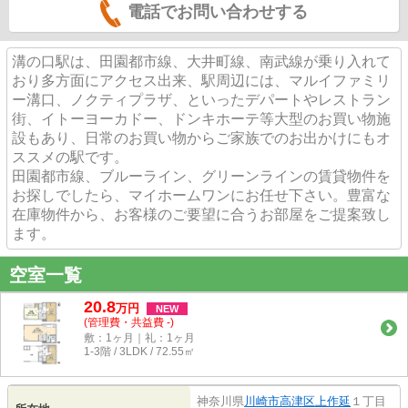
電話でお問い合わせする
溝の口駅は、田園都市線、大井町線、南武線が乗り入れて
おり多方面にアクセス出来、駅周辺には、マルイファミリ
ー溝口、ノクティプラザ、といったデパートやレストラン
街、イトーヨーカドー、ドンキホーテ等大型のお買い物施
設もあり、日常のお買い物からご家族でのお出かけにもオ
ススメの駅です。
田園都市線、ブルーライン、グリーンラインの賃貸物件を
お探しでしたら、マイホームワンにお任せ下さい。豊富な
在庫物件から、お客様のご要望に合うお部屋をご提案致し
ます。
空室一覧
20.8
万
円
NEW
(管理費・共益費 -)
敷：1ヶ月｜礼：1ヶ月
1-3階 / 3LDK / 72.55㎡
神奈川県
川崎市高津区
上作延
１丁目