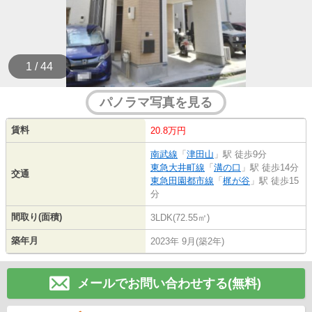
1 / 44
パノラマ写真を見る
賃料
20.8万円
南武線
「
津田山
」駅 徒歩9分
東急大井町線
「
溝の口
」駅 徒歩14分
交通
東急田園都市線
「
梶が谷
」駅 徒歩15
分
間取り(面積)
3LDK(72.55㎡)
築年月
2023年 9月(築2年)
メールでお問い合わせする(無料)