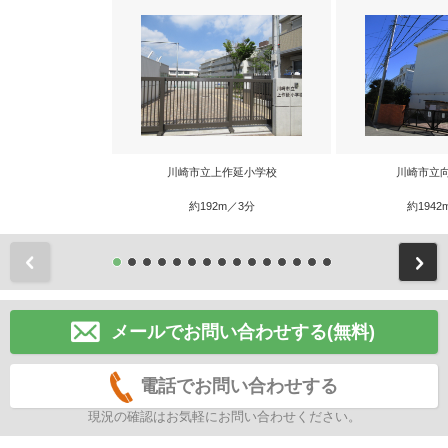
川崎市立上作延小学校
川崎市立
約192m／3分
約1942
前
メールでお問い合わせする(無料)
電話でお問い合わせする
現況の確認はお気軽にお問い合わせください。