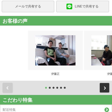
メールで共有する
LINEで共有する
お客様の声
伊藤正
伊
前
こだわり特集
駅近特集