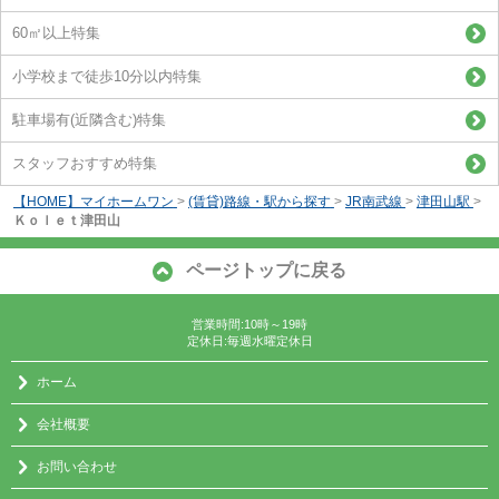
60㎡以上特集
小学校まで徒歩10分以内特集
駐車場有(近隣含む)特集
スタッフおすすめ特集
【HOME】マイホームワン
>
(賃貸)路線・駅から探す
>
JR南武線
>
津田山駅
>
Ｋｏｌｅｔ津田山
ページトップに戻る
営業時間:10時～19時
定休日:毎週水曜定休日
ホーム
会社概要
お問い合わせ