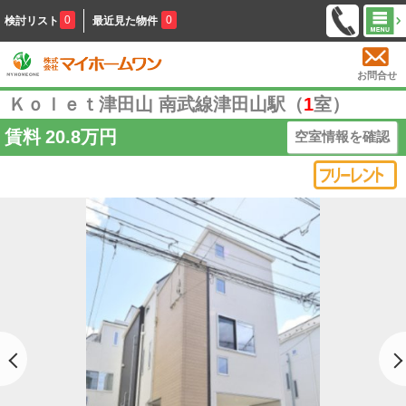
0
0
検討リスト
最近見た物件
お問合せ
Ｋｏｌｅｔ津田山 南武線津田山駅（
1
室）
賃料
20.8万円
空室情報を確認