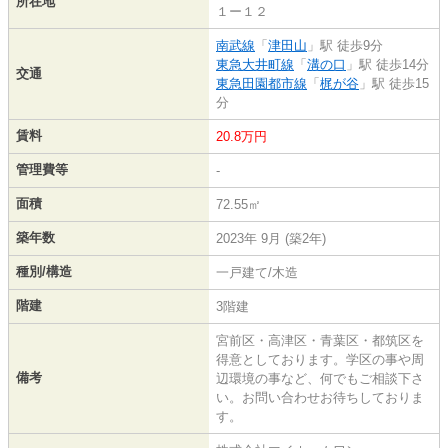
所在地
１ー１２
南武線
「
津田山
」駅 徒歩9分
東急大井町線
「
溝の口
」駅 徒歩14分
交通
東急田園都市線
「
梶が谷
」駅 徒歩15
分
賃料
20.8万円
管理費等
-
面積
72.55㎡
築年数
2023年 9月 (築2年)
種別/構造
一戸建て/木造
階建
3階建
宮前区・高津区・青葉区・都筑区を
得意としております。学区の事や周
備考
辺環境の事など、何でもご相談下さ
い。お問い合わせお待ちしておりま
す。