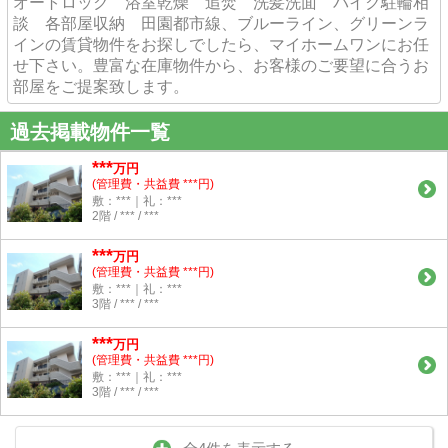
オートロック 浴室乾燥 追焚 洗髪洗面 バイク駐輪相
談 各部屋収納 田園都市線、ブルーライン、グリーンラ
インの賃貸物件をお探しでしたら、マイホームワンにお任
せ下さい。豊富な在庫物件から、お客様のご要望に合うお
部屋をご提案致します。
過去掲載物件一覧
***
万円
(管理費・共益費 ***円)
敷：***｜礼：***
2階 / *** / ***
***
万円
(管理費・共益費 ***円)
敷：***｜礼：***
3階 / *** / ***
***
万円
(管理費・共益費 ***円)
敷：***｜礼：***
3階 / *** / ***