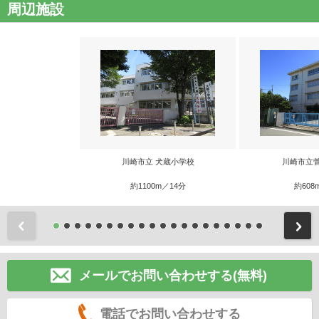
周辺施設
川崎市立 犬蔵小学校
川崎市立
約1100m／14分
約608
前
メールでお問い合わせする(無料)
電話でお問い合わせする