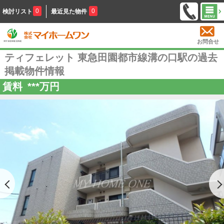
0
0
検討リスト
最近見た物件
お問合せ
ティフェレット 東急田園都市線溝の口駅の過去
掲載物件情報
賃料
***
万円