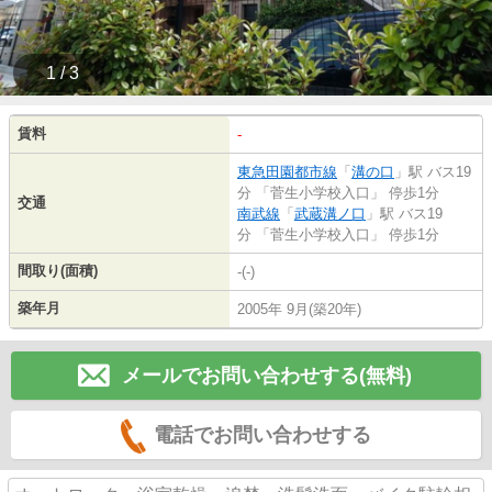
1 / 3
賃料
-
東急田園都市線
「
溝の口
」駅 バス19
分 「菅生小学校入口」 停歩1分
交通
南武線
「
武蔵溝ノ口
」駅 バス19
分 「菅生小学校入口」 停歩1分
間取り(面積)
-(-)
築年月
2005年 9月(築20年)
メールでお問い合わせする(無料)
電話でお問い合わせする