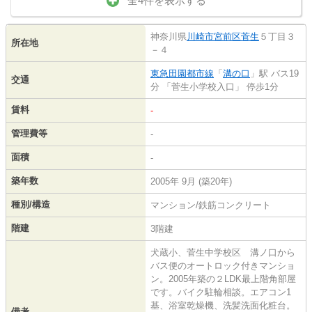
全4件を表示する
神奈川県
川崎市宮前区
菅生
５丁目３
所在地
－４
東急田園都市線
「
溝の口
」駅 バス19
交通
分 「菅生小学校入口」 停歩1分
賃料
-
管理費等
-
面積
-
築年数
2005年 9月 (築20年)
種別/構造
マンション/鉄筋コンクリート
階建
3階建
犬蔵小、菅生中学校区 溝ノ口から
バス便のオートロック付きマンショ
ン。2005年築の２LDK最上階角部屋
です。バイク駐輪相談。エアコン1
基、浴室乾燥機、洗髪洗面化粧台。
備考