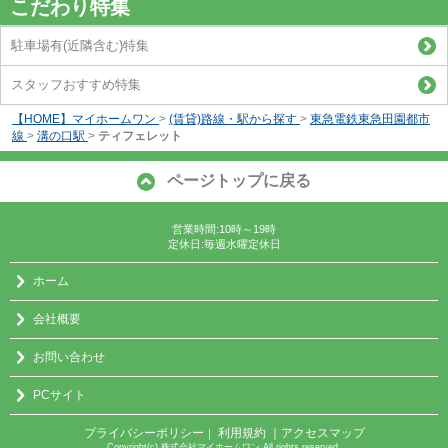
こだわり特集
駐車場有(近隣含む)特集
スタッフおすすめ特集
【HOME】マイホームワン
>
(賃貸)路線・駅から探す
>
東急電鉄東急田園都市
線
>
溝の口駅
>
ティフェレット
ページトップに戻る
営業時間:10時～19時
定休日:毎週水曜定休日
ホーム
会社概要
お問い合わせ
PCサイト
プライバシーポリシー
利用規約
｜アクセスマップ
｜
Copyright(c) 株式会社マイホームワン All rights reserved.