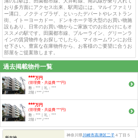
溝の口駅は、田園都市線、大井町線、南武線が乗り入れて
おり多方面にアクセス出来、駅周辺には、マルイファミリ
ー溝口、ノクティプラザ、といったデパートやレストラン
街、イトーヨーカドー、ドンキホーテ等大型のお買い物施
設もあり、日常のお買い物からご家族でのお出かけにもオ
ススメの駅です。田園都市線、ブルーライン、グリーンラ
インの賃貸物件をお探しでしたら、マイホームワンにお任
せ下さい。豊富な在庫物件から、お客様のご要望に合うお
部屋をご提案致します。
過去掲載物件一覧
***
万円
(管理費・共益費 ***円)
敷：***｜礼：***
2階 / *** / ***
***
万円
(管理費・共益費 ***円)
敷：***｜礼：***
2階 / *** / ***
神奈川県
川崎市高津区
二子
４丁目５
所在地