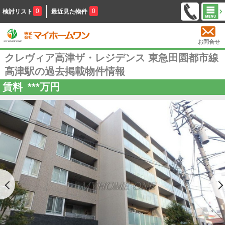
0
0
検討リスト
最近見た物件
お問合せ
クレヴィア高津ザ・レジデンス 東急田園都市線
高津駅の過去掲載物件情報
賃料
***
万円