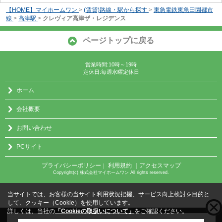
【HOME】マイホームワン
>
(賃貸)路線・駅から探す
>
東急電鉄東急田園都市
線
>
高津駅
>
クレヴィア高津ザ・レジデンス
ページトップに戻る
営業時間:10時～19時
定休日:毎週水曜定休日
ホーム
会社概要
お問い合わせ
PCサイト
プライバシーポリシー
利用規約
｜アクセスマップ
｜
Copyright(c) 株式会社マイホームワン All rights reserved.
当サイトでは、お客様の当サイト利用状況把握、サービス向上検討を目的と
して、クッキー（Cookie）を使用しています。
詳しくは、当社の
「Cookieの取扱いについて」
をご確認ください。