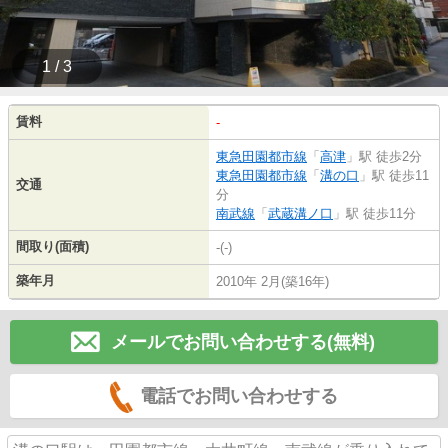
1 / 3
賃料
-
東急田園都市線
「
高津
」駅 徒歩2分
東急田園都市線
「
溝の口
」駅 徒歩11
交通
分
南武線
「
武蔵溝ノ口
」駅 徒歩11分
間取り(面積)
-(-)
築年月
2010年 2月(築16年)
メールでお問い合わせする(無料)
電話でお問い合わせする