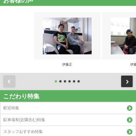
お客様の声
伊藤正
伊
前
こだわり特集
駅近特集
駐車場有(近隣含む)特集
スタッフおすすめ特集