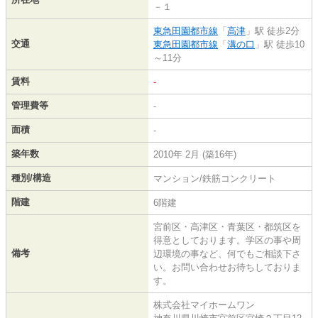
－１
東急田園都市線
「
高津
」駅 徒歩2分
交通
東急田園都市線
「
溝の口
」駅 徒歩10
～11分
賃料
-
管理費等
-
面積
-
築年数
2010年 2月 (築16年)
種別/構造
マンション/鉄筋コンクリート
階建
6階建
宮前区・高津区・青葉区・都筑区を
得意としております。学区の事や周
備考
辺環境の事など、何でもご相談下さ
い。お問い合わせお待ちしておりま
す。
株式会社マイホームワン