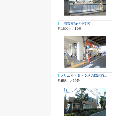
川崎市立新作小学校
約1500m／19分
クリエイトＳ・Ｄ溝の口駅前店
約958m／12分