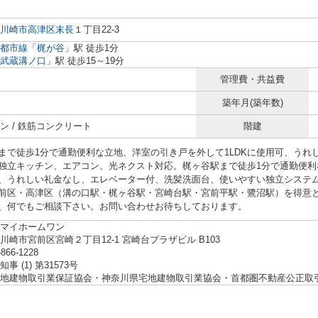
川崎市高津区
末長
１丁目22-3
都市線
「
梶が谷
」駅 徒歩1分
武蔵溝ノ口
」駅 徒歩15～19分
管理費・共益費
築年月(築年数)
ン / 鉄筋コンクリート
階建
まで徒歩1分で通勤便利な立地、洋室の引き戸を外して1LDKに使用可、うれ
独立キッチン、エアコン、光ネクスト対応。梶ヶ谷駅まで徒歩1分で通勤便利な
、うれしい礼金なし、エレベーター付、洗髪洗面台、使いやすい独立システ
前区・高津区（溝の口駅・梶ヶ谷駅・宮崎台駅・宮前平駅・鷺沼駅）を得意
、何でもご相談下さい。お問い合わせお待ちしております。
マイホームワン
川崎市宮前区宮崎２丁目12-1 宮崎台プラザビル B103
-866-1228
事 (1) 第31573号
地建物取引業保証協会・神奈川県宅地建物取引業協会・首都圏不動産公正取