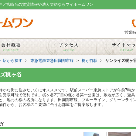
物件／宮崎台の賃貸情報や法人契約ならマイホームワン
営業時
線・駅から探す
>
東急電鉄東急田園都市線
>
梶が谷駅
>
サンライズ梶ヶ
ズ梶ヶ谷
静かな街に住みたい方にオススメです。駅前スーパー東急ストアが午前7時か
を受取可能で便利です。梶ヶ谷2丁目の梶ヶ谷第一公園は、敷地が広く、遊具
と、地元の桜の名所になります。田園都市線、ブルーライン、グリーンライ
物件から、お客様のご要望に合うお部屋をご提案致します。
RY