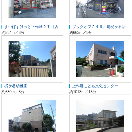
まいばすけっと下作延２丁目店
ブックオフ２４６川崎梶ヶ谷店
約594m／8分
約663m／9分
梶ケ谷幼稚園
上作延こども文化センター
約630m／8分
約1018m／13分