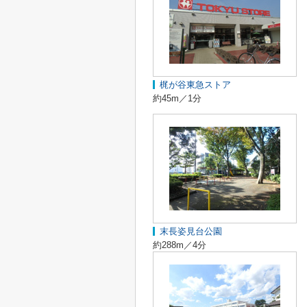
梶が谷東急ストア
約45m／1分
末長姿見台公園
約288m／4分