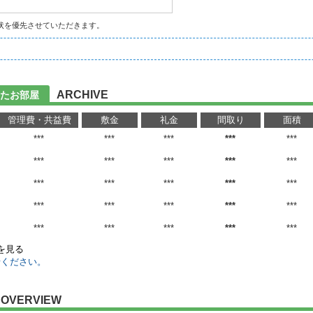
状を優先させていただきます。
ARCHIVE
たお部屋
管理費・共益費
敷金
礼金
間取り
面積
***
***
***
***
***
***
***
***
***
***
***
***
***
***
***
***
***
***
***
***
***
***
***
***
***
)を見る
せください。
OVERVIEW