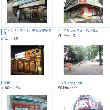
ファミリーマート川崎梶が谷駅前
くすりセイジョー梶ヶ谷店
店
約180m／3分
約31m／1分
松屋
末長けやき公園
約160m／2分
約316m／4分