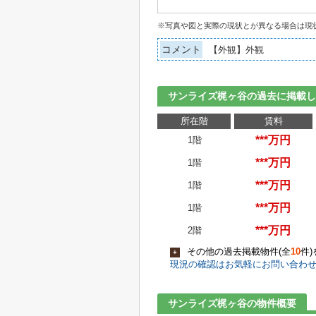
※写真や図と実際の現状とが異なる場合は現
コメント
【外観】外観
サンライズ梶ヶ谷の過去に掲載し
所在階
賃料
***万円
1階
***万円
1階
***万円
1階
***万円
1階
***万円
2階
その他の過去掲載物件(全
10
件
+
現況の確認はお気軽にお問い合わ
サンライズ梶ヶ谷の物件概要