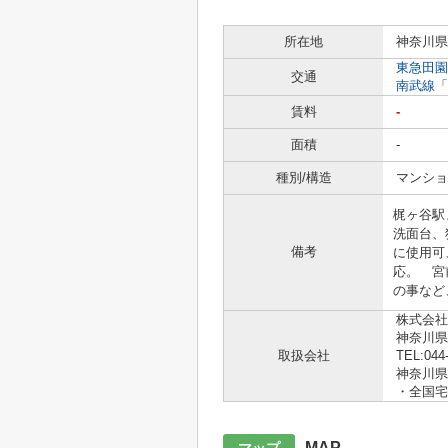
所在地
神奈川県
東急田園
交通
南武線
「
賃料
-
面積
-
種別/構造
マンショ
梶ヶ谷駅
洗面台、
備考
に使用可
応。 宮
の事など
株式会社
神奈川県
取扱会社
TEL:044
神奈川県知
・全国宅
MAP