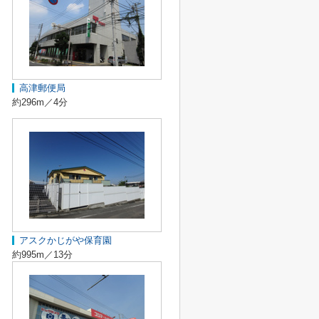
高津郵便局
約296m／4分
アスクかじがや保育園
約995m／13分