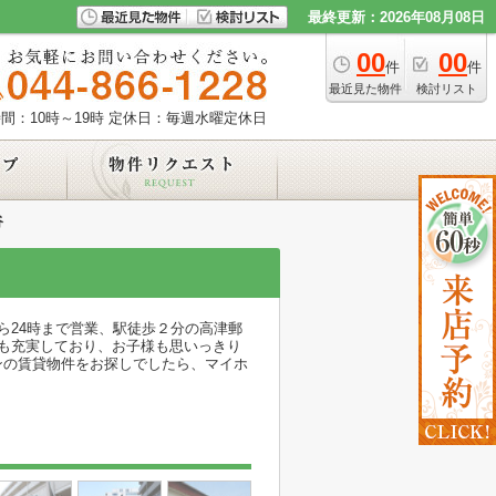
最終更新：2026年08月08日
00
00
件
件
最近見た物件
検討リスト
間：10時～19時
定休日：毎週水曜定休日
谷
ら24時まで営業、駅徒歩２分の高津郵
も充実しており、お子様も思いっきり
ンの賃貸物件をお探しでしたら、マイホ