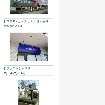
コジマ×ビックカメラ 梶ヶ谷店
約560m／7分
ファストジム２４
約1045m／14分