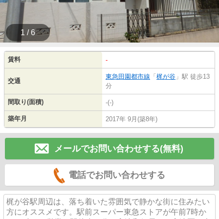
1 / 6
賃料
-
東急田園都市線
「
梶が谷
」駅 徒歩13
交通
分
間取り(面積)
-(-)
築年月
2017年 9月(築8年)
メールでお問い合わせする(無料)
電話でお問い合わせする
梶が谷駅周辺は、落ち着いた雰囲気で静かな街に住みたい
方にオススメです。駅前スーパー東急ストアが午前7時か