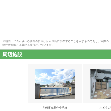
※地図上に表示される物件の位置は付近住所に所在することを表すものであり、実際の
物件所在地とは異なる場合がございます。
周辺施設
川崎市立新作小学校
ぶどうの