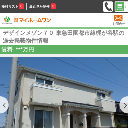
0
0
検討リスト
最近見た物件
お問合せ
デザインメゾン７０ 東急田園都市線梶が谷駅の
過去掲載物件情報
賃料
***
万円