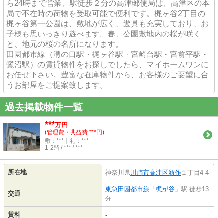
ら24時まで営業、駅徒歩２分の高津郵便局は、高津区の本
局で不在時の荷物を受取可能で便利です。梶ヶ谷2丁目の
梶ヶ谷第一公園は、敷地が広く、遊具も充実しており、お
子様も思いっきり遊べます。春、公園敷地内の桜が咲く
と、地元の桜の名所になります。
田園都市線（溝の口駅・梶ヶ谷駅・宮崎台駅・宮前平駅・
鷺沼駅）の賃貸物件をお探しでしたら、マイホームワンに
お任せ下さい。豊富な在庫物件から、お客様のご要望に合
うお部屋をご提案致します。
過去掲載物件一覧
***
万円
(管理費・共益費 ***円)
敷：***｜礼：***
1-2階 / *** / ***
所在地
神奈川県
川崎市高津区
新作
１丁目4-4
東急田園都市線
「
梶が谷
」駅 徒歩13
交通
分
賃料
-