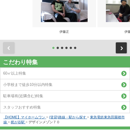
伊藤正
伊
前
こだわり特集
60㎡以上特集
小学校まで徒歩10分以内特集
駐車場有(近隣含む)特集
スタッフおすすめ特集
【HOME】マイホームワン
>
(賃貸)路線・駅から探す
>
東急電鉄東急田園都市
線
>
梶が谷駅
>
デザインメゾン７０