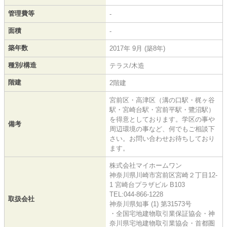
管理費等
-
面積
-
築年数
2017年 9月 (築8年)
種別/構造
テラス/木造
階建
2階建
宮前区・高津区（溝の口駅・梶ヶ谷
駅・宮崎台駅・宮前平駅・鷺沼駅）
を得意としております。学区の事や
備考
周辺環境の事など、何でもご相談下
さい。お問い合わせお待ちしており
ます。
株式会社マイホームワン
神奈川県川崎市宮前区宮崎２丁目12-
1 宮崎台プラザビル B103
TEL:044-866-1228
取扱会社
神奈川県知事 (1) 第31573号
・全国宅地建物取引業保証協会・神
奈川県宅地建物取引業協会・首都圏