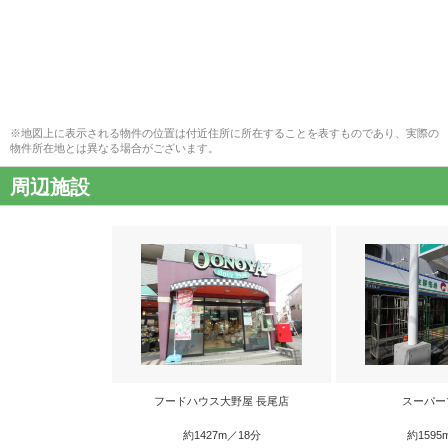
※地図上に表示される物件の位置は付近住所に所在することを表すものであり、実際の
物件所在地とは異なる場合がございます。
周辺施設
フードハウス大野屋 長尾店
スーパー
約1427m／18分
約1595