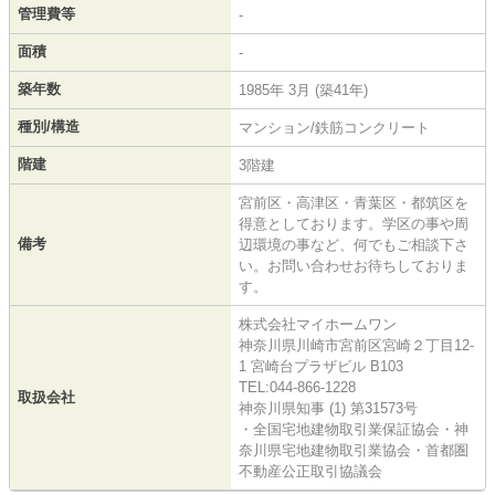
管理費等
-
面積
-
築年数
1985年 3月 (築41年)
種別/構造
マンション/鉄筋コンクリート
階建
3階建
宮前区・高津区・青葉区・都筑区を
得意としております。学区の事や周
備考
辺環境の事など、何でもご相談下さ
い。お問い合わせお待ちしておりま
す。
株式会社マイホームワン
神奈川県川崎市宮前区宮崎２丁目12-
1 宮崎台プラザビル B103
TEL:044-866-1228
取扱会社
神奈川県知事 (1) 第31573号
・全国宅地建物取引業保証協会・神
奈川県宅地建物取引業協会・首都圏
不動産公正取引協議会