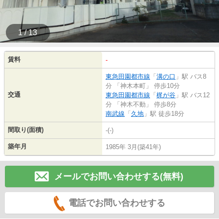
1 / 13
賃料
-
東急田園都市線
「
溝の口
」駅 バス8
分 「神木本町」 停歩10分
交通
東急田園都市線
「
梶が谷
」駅 バス12
分 「神木不動」 停歩8分
南武線
「
久地
」駅 徒歩18分
間取り(面積)
-(-)
築年月
1985年 3月(築41年)
メールでお問い合わせする(無料)
電話でお問い合わせする