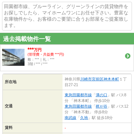
田園都市線、ブルーライン、グリーンラインの賃貸物件を
お探しでしたら、マイホームワンにお任せ下さい。豊富な
在庫物件から、お客様のご要望に合うお部屋をご提案致し
ます。
過去掲載物件一覧
***
万円
(管理費・共益費 ***円)
敷：***｜礼：***
3階 / *** / ***
神奈川県
川崎市宮前区
神木本町
１丁
所在地
目27-21
東急田園都市線
「
溝の口
」駅 バス8
分 「神木本町」 停歩10分
交通
東急田園都市線
「
梶が谷
」駅 バス12
分 「神木不動」 停歩8分
南武線
「
久地
」駅 徒歩18分
賃料
-