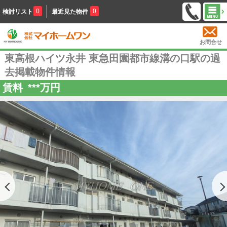
0
0
検討リスト
最近見た物件
お問合せ
東高根ハイツ永井 東急田園都市線溝の口駅の過
去掲載物件情報
賃料
***
万円