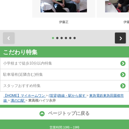
伊藤正
伊
前
こだわり特集
小学校まで徒歩10分以内特集
駐車場有(近隣含む)特集
スタッフおすすめ特集
【HOME】マイホームワン
>
(賃貸)路線・駅から探す
>
東急電鉄東急田園都市
線
>
溝の口駅
>
東高根ハイツ永井
ページトップに戻る
営業時間:10時～19時