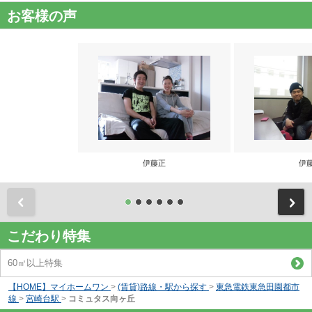
お客様の声
伊藤正
伊
前
こだわり特集
60㎡以上特集
【HOME】マイホームワン
>
(賃貸)路線・駅から探す
>
東急電鉄東急田園都市
線
>
宮崎台駅
>
コミュタス向ヶ丘