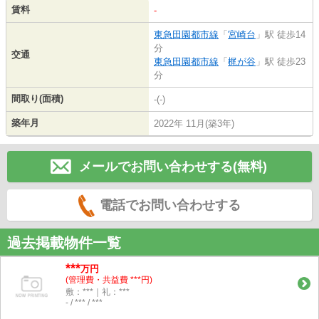
賃料
-
東急田園都市線
「
宮崎台
」駅 徒歩14
分
交通
東急田園都市線
「
梶が谷
」駅 徒歩23
分
間取り(面積)
-(-)
築年月
2022年 11月(築3年)
メールでお問い合わせする(無料)
電話でお問い合わせする
過去掲載物件一覧
***
万円
(管理費・共益費 ***円)
敷：***｜礼：***
- / *** / ***