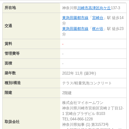
所在地
神奈川県
川崎市高津区
向ケ丘
137-3
東急田園都市線
「
宮崎台
」駅 徒歩14
分
交通
東急田園都市線
「
梶が谷
」駅 徒歩23
分
賃料
-
管理費等
-
面積
-
築年数
2022年 11月 (築3年)
種別/構造
テラス/軽量気泡コンクリート
階建
2階建
株式会社マイホームワン
神奈川県川崎市宮前区宮崎２丁目12-
1 宮崎台プラザビル B103
TEL:044-866-1228
取扱会社
神奈川県知事 (1) 第31573号