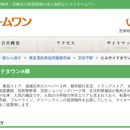
賃貸物件／宮崎台の賃貸情報や法人契約ならマイホームワン
営業時
線・駅から探す
>
東急電鉄東急田園都市線
>
宮前平駅
>
ヒルサイドタウン
ドタウンA棟
、東急ストア、成城石井のスーパー３件、都市銀行支店、ドラッグストア、
前図書館、宮前警察署、宮前ショッピングパーク等、生活利便施設が集約され
が出来、人気の施設です。人気の小学校の学区エリアも含まれており、転勤
市線、ブルーライン、グリーンラインの賃貸物件をお探しでしたら、マイホ
をご提案致します。
RY