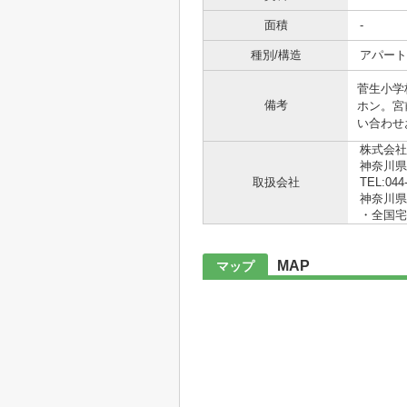
面積
-
種別/構造
アパート
菅生小学
備考
ホン。宮
い合わせ
株式会社
神奈川県
取扱会社
TEL:044
神奈川県知
・全国宅
MAP
マップ