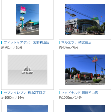
フィットケアデポ 宮前初山店
マルエツ 川崎宮前店
約761m／10分
約437m／6分
セブンイレブン 初山2丁目店
マクドナルド 川崎初山店
約1060m／14分
約1090m／14分