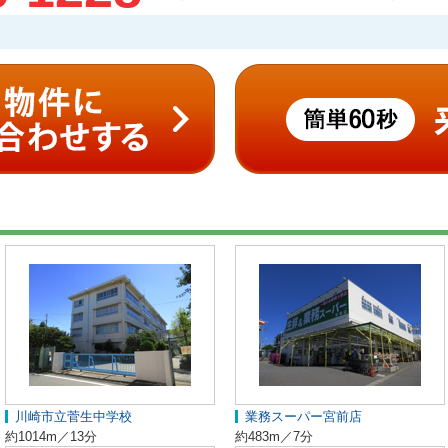
川崎市立菅生中学校
業務スーパー宮前店
約1014m／13分
約483m／7分