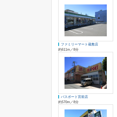
ファミリーマート蔵敷店
約611m／8分
パスポート宮前店
約570m／8分