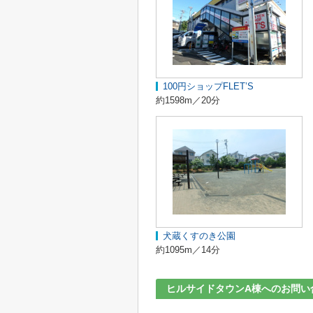
100円ショップFLET’S
約1598m／20分
犬蔵くすのき公園
約1095m／14分
ヒルサイドタウンA棟へのお問い