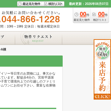
最終更新：2026年08月07日
00
00
件
件
最近見た物件
検討リスト
間：10時～19時
定休日：毎週水曜定休日
A棟
ダイソー等日常のお買物には、事欠かな
ています。駅徒歩4分の、宮前平源泉
や子育て環境向上での引越しのファミリ
ームワンにお任せ下さい。豊富な在庫物