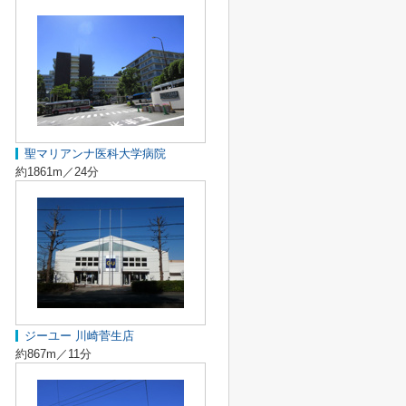
聖マリアンナ医科大学病院
約1861m／24分
ジーユー 川崎菅生店
約867m／11分