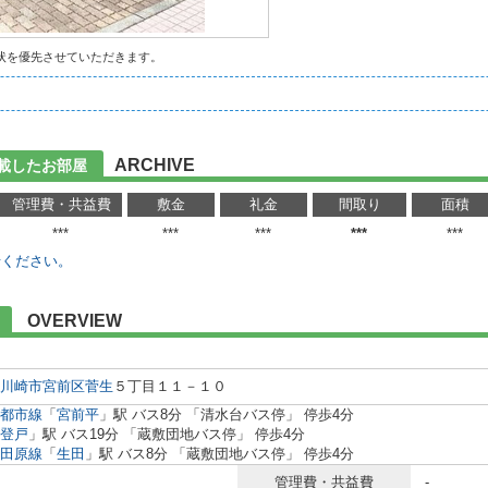
状を優先させていただきます。
ARCHIVE
載したお部屋
管理費・共益費
敷金
礼金
間取り
面積
***
***
***
***
***
せください。
OVERVIEW
川崎市宮前区
菅生
５丁目１１－１０
都市線
「
宮前平
」駅 バス8分 「清水台バス停」 停歩4分
登戸
」駅 バス19分 「蔵敷団地バス停」 停歩4分
田原線
「
生田
」駅 バス8分 「蔵敷団地バス停」 停歩4分
管理費・共益費
-