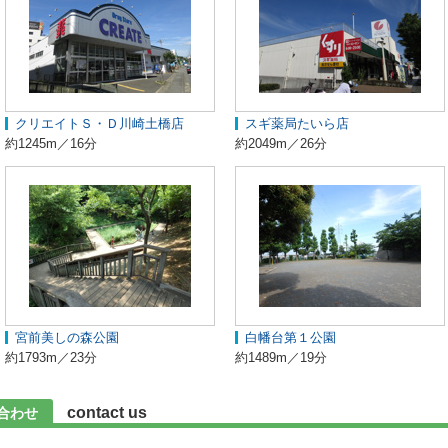
クリエイトＳ・Ｄ川崎土橋店
スギ薬局たいら店
約1245m／16分
約2049m／26分
宮前美しの森公園
白幡台第１公園
約1793m／23分
約1489m／19分
contact us
合わせ