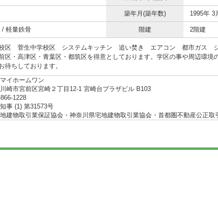
築年月(築年数)
1995年 3
 / 軽量鉄骨
階建
2階建
校区 菅生中学校区 システムキッチン 追い焚き エアコン 都市ガス 
前区・高津区・青葉区・都筑区を得意としております。学区の事や周辺環境
お待ちしております。
マイホームワン
川崎市宮前区宮崎２丁目12-1 宮崎台プラザビル B103
-866-1228
事 (1) 第31573号
地建物取引業保証協会・神奈川県宅地建物取引業協会・首都圏不動産公正取