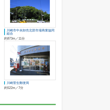
川崎市中央卸売北部市場商業協同
組合
約873m／11分
川崎菅生郵便局
約522m／7分