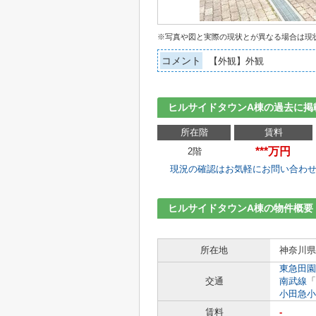
※写真や図と実際の現状とが異なる場合は現
コメント
【外観】外観
ヒルサイドタウンA棟の過去に掲
所在階
賃料
***万円
2階
現況の確認はお気軽にお問い合わ
ヒルサイドタウンA棟の物件概要
所在地
神奈川県
東急田園
交通
南武線
「
小田急小
賃料
-