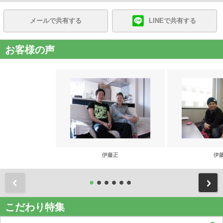
メールで共有する
LINEで共有する
お客様の声
伊藤正
伊
前
こだわり特集