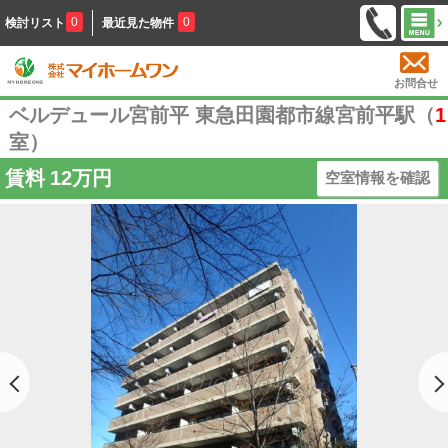
0
0
検討リスト
最近見た物件
お問合せ
ベルデュール宮前平 東急田園都市線宮前平駅（
1
室）
賃料
12万円
空室情報を確認