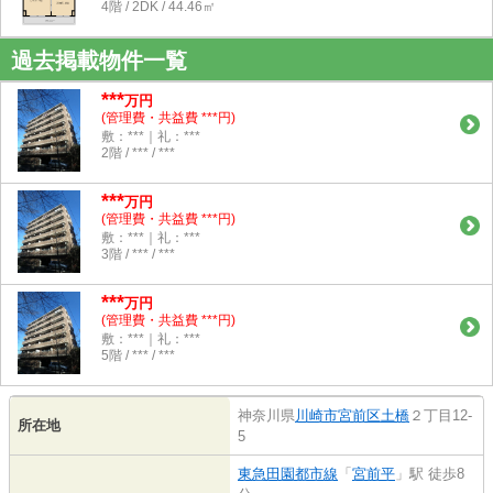
4階 / 2DK / 44.46㎡
過去掲載物件一覧
***
万円
(管理費・共益費 ***円)
敷：***｜礼：***
2階 / *** / ***
***
万円
(管理費・共益費 ***円)
敷：***｜礼：***
3階 / *** / ***
***
万円
(管理費・共益費 ***円)
敷：***｜礼：***
5階 / *** / ***
神奈川県
川崎市宮前区
土橋
２丁目12-
所在地
5
東急田園都市線
「
宮前平
」駅 徒歩8