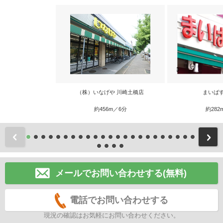
（株）いなげや 川崎土橋店
まいば
約456m／6分
約282
前
メールでお問い合わせする(無料)
電話でお問い合わせする
現況の確認はお気軽にお問い合わせください。