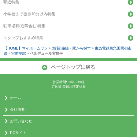
駅近特集
小学校まで徒歩10分以内特集
駐車場有(近隣含む)特集
スタッフおすすめ特集
【HOME】マイホームワン
>
(賃貸)路線・駅から探す
>
東急電鉄東急田園都市
線
>
宮前平駅
>
ベルデュール宮前平
ページトップに戻る
営業時間:10時～19時
定休日:毎週水曜定休日
ホーム
会社概要
お問い合わせ
PCサイト