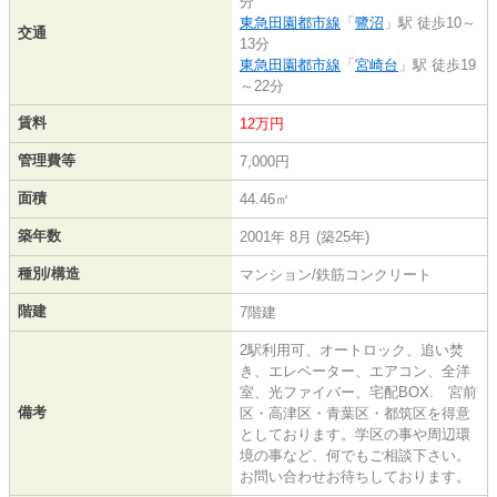
分
東急田園都市線
「
鷺沼
」駅 徒歩10～
交通
13分
東急田園都市線
「
宮崎台
」駅 徒歩19
～22分
賃料
12万円
管理費等
7,000円
面積
44.46㎡
築年数
2001年 8月 (築25年)
種別/構造
マンション/鉄筋コンクリート
階建
7階建
2駅利用可、オートロック、追い焚
き、エレベーター、エアコン、全洋
室、光ファイバー、宅配BOX. 宮前
備考
区・高津区・青葉区・都筑区を得意
としております。学区の事や周辺環
境の事など、何でもご相談下さい。
お問い合わせお待ちしております。