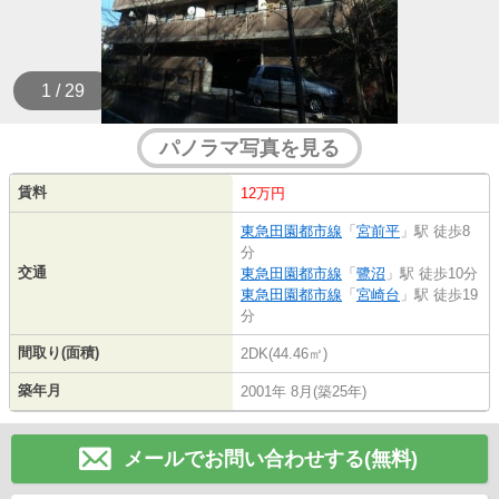
1 / 29
パノラマ写真を見る
賃料
12万円
東急田園都市線
「
宮前平
」駅 徒歩8
分
交通
東急田園都市線
「
鷺沼
」駅 徒歩10分
東急田園都市線
「
宮崎台
」駅 徒歩19
分
間取り(面積)
2DK(44.46㎡)
築年月
2001年 8月(築25年)
メールでお問い合わせする(無料)