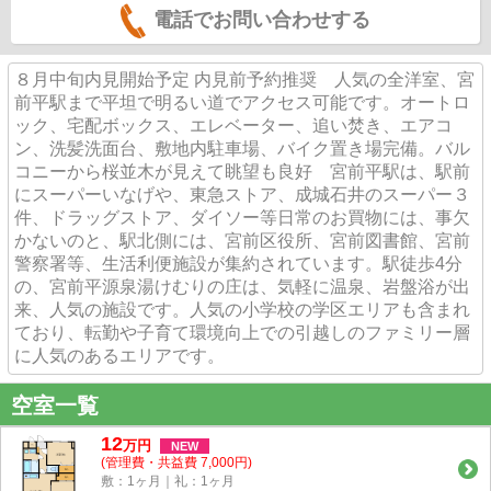
電話でお問い合わせする
８月中旬内見開始予定 内見前予約推奨 人気の全洋室、宮
前平駅まで平坦で明るい道でアクセス可能です。オートロ
ック、宅配ボックス、エレベーター、追い焚き、エアコ
ン、洗髪洗面台、敷地内駐車場、バイク置き場完備。バル
コニーから桜並木が見えて眺望も良好 宮前平駅は、駅前
にスーパーいなげや、東急ストア、成城石井のスーパー３
件、ドラッグストア、ダイソー等日常のお買物には、事欠
かないのと、駅北側には、宮前区役所、宮前図書館、宮前
警察署等、生活利便施設が集約されています。駅徒歩4分
の、宮前平源泉湯けむりの庄は、気軽に温泉、岩盤浴が出
来、人気の施設です。人気の小学校の学区エリアも含まれ
ており、転勤や子育て環境向上での引越しのファミリー層
に人気のあるエリアです。
空室一覧
12
万
円
NEW
(管理費・共益費 7,000円)
敷：1ヶ月｜礼：1ヶ月