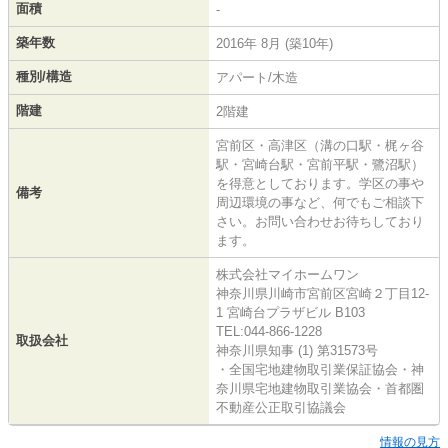
面積
-
築年数
2016年 8月 (築10年)
種別/構造
アパート/木造
階建
2階建
宮前区・高津区（溝の口駅・梶ヶ谷
駅・宮崎台駅・宮前平駅・鷺沼駅）
を得意としております。学区の事や
備考
周辺環境の事など、何でもご相談下
さい。お問い合わせお待ちしており
ます。
株式会社マイホームワン
神奈川県川崎市宮前区宮崎２丁目12-
1 宮崎台プラザビル B103
TEL:044-866-1228
取扱会社
神奈川県知事 (1) 第31573号
・全国宅地建物取引業保証協会・神
奈川県宅地建物取引業協会・首都圏
不動産公正取引協議会
情報の見方