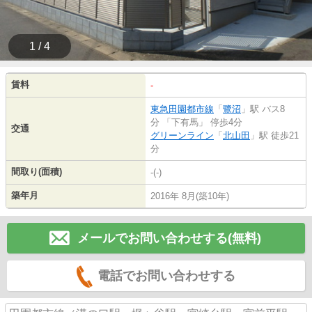
1 / 4
賃料
-
東急田園都市線
「
鷺沼
」駅 バス8
分 「下有馬」 停歩4分
交通
グリーンライン
「
北山田
」駅 徒歩21
分
間取り(面積)
-(-)
築年月
2016年 8月(築10年)
メールでお問い合わせする(無料)
電話でお問い合わせする