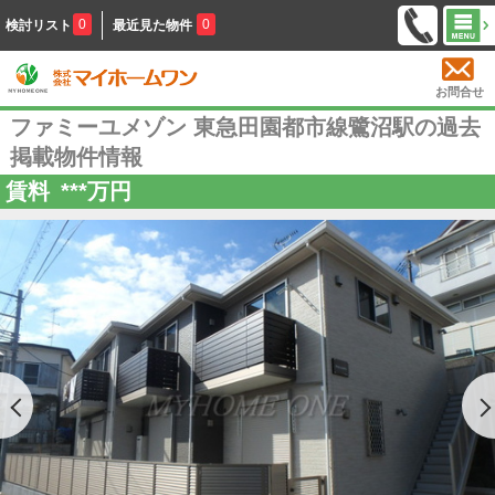
0
0
検討リスト
最近見た物件
お問合せ
ファミーユメゾン 東急田園都市線鷺沼駅の過去
掲載物件情報
賃料
***
万円