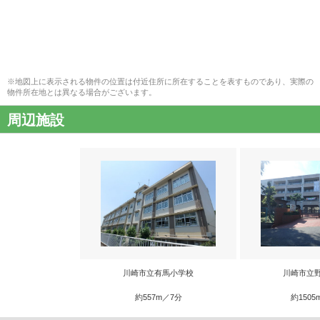
※地図上に表示される物件の位置は付近住所に所在することを表すものであり、実際の
物件所在地とは異なる場合がございます。
周辺施設
川崎市立有馬小学校
川崎市立
約557m／7分
約1505