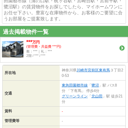
田園都市線（溝の口駅・梶ヶ谷駅・宮崎台駅・宮前平駅・
鷺沼駅）の賃貸物件をお探しでしたら、マイホームワンに
お任せ下さい。豊富な在庫物件から、お客様のご要望に合
うお部屋をご提案致します。
過去掲載物件一覧
***
万円
(管理費・共益費 ***円)
敷：***｜礼：***
2階 / *** / ***
神奈川県
川崎市宮前区
東有馬
３丁目2
所在地
0-53
東急田園都市線
「
鷺沼
」駅 バス8
分 「下有馬」 停歩4分
交通
グリーンライン
「
北山田
」駅 徒歩21
分
賃料
-
管理費等
-