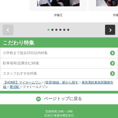
伊藤正
伊
前
こだわり特集
小学校まで徒歩10分以内特集
駐車場有(近隣含む)特集
スタッフおすすめ特集
【HOME】マイホームワン
>
(賃貸)路線・駅から探す
>
東急電鉄東急田園都市
線
>
鷺沼駅
>
ファミーユメゾン
ページトップに戻る
営業時間:10時～19時
定休日:毎週水曜定休日