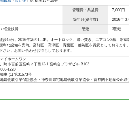
都市線
「
市が尾
」駅 徒歩13～15分
管理費・共益費
7,000円
築年月(築年数)
2016年 3
 / 軽量鉄骨
階建
3階建
徒歩15分。2016年築の1LDK。オートロック、追い焚き、エアコン2基、浴
便利な設備を完備。宮前区・高津区・青葉区・都筑区を得意としております
下さい。お問い合わせお待ちしております。
マイホームワン
川崎市宮前区宮崎２丁目12-1 宮崎台プラザビル B103
-866-1228
事 (1) 第31573号
地建物取引業保証協会・神奈川県宅地建物取引業協会・首都圏不動産公正取