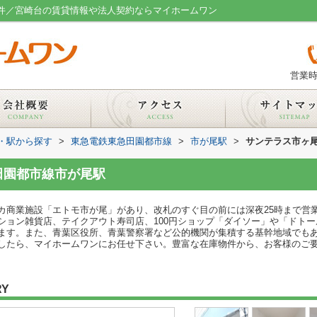
物件／宮崎台の賃貸情報や法人契約ならマイホームワン
営業時
線・駅から探す
>
東急電鉄東急田園都市線
>
市が尾駅
>
サンテラス市ヶ
田園都市線市が尾駅
カ商業施設「エトモ市が尾」があり、改札のすぐ目の前には深夜25時まで営
ション雑貨店、テイクアウト寿司店、100円ショップ「ダイソー」や「ドト
ます。また、青葉区役所、青葉警察署など公的機関が集積する基幹地域でも
したら、マイホームワンにお任せ下さい。豊富な在庫物件から、お客様のご
RY