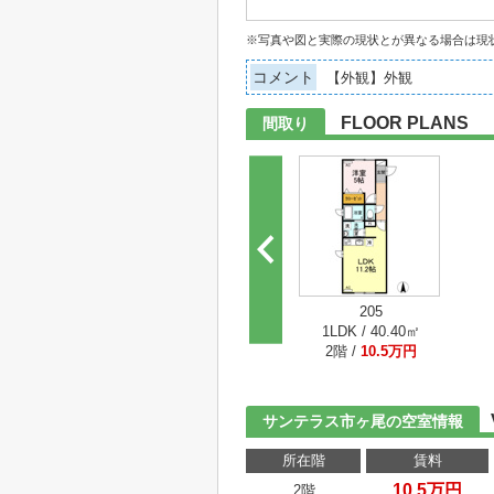
※写真や図と実際の現状とが異なる場合は現
コメント
【外観】外観
FLOOR PLANS
間取り
205
1LDK / 40.40㎡
2階 /
10.5万円
サンテラス市ヶ尾の空室情報
所在階
賃料
10.5万円
2階