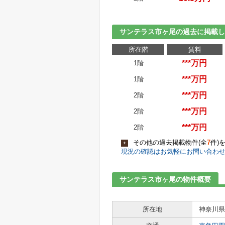
サンテラス市ヶ尾の過去に掲載し
所在階
賃料
***万円
1階
***万円
1階
***万円
2階
***万円
2階
***万円
2階
その他の過去掲載物件(全
7
件)
+
現況の確認はお気軽にお問い合わ
サンテラス市ヶ尾の物件概要
所在地
神奈川県