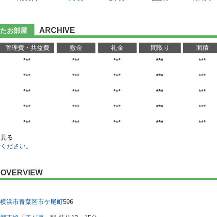
ARCHIVE
たお部屋
管理費・共益費
敷金
礼金
間取り
面積
***
***
***
***
***
***
***
***
***
***
***
***
***
***
***
***
***
***
***
***
***
***
***
***
***
を見る
せください。
OVERVIEW
横浜市青葉区
市ケ尾町
596