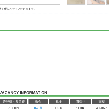
状を優先させていただきます。
VACANCY INFORMATION
管理費・共益費
敷金
礼金
間取り
面積
7,000円
0ヶ月
1ヶ月
1LDK
40.40㎡