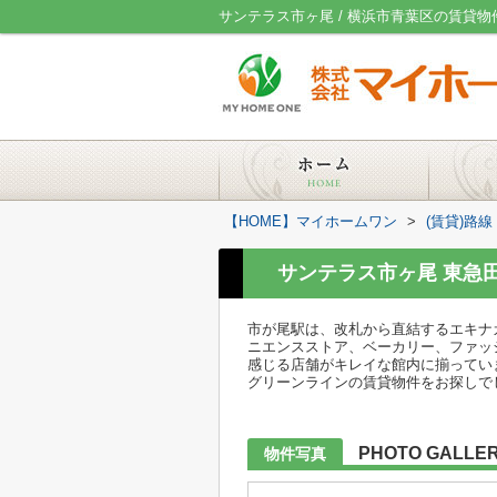
サンテラス市ヶ尾 / 横浜市青葉区の賃貸
【HOME】マイホームワン
>
(賃貸)路
サンテラス市ヶ尾 東急
市が尾駅は、改札から直結するエキナ
ニエンスストア、ベーカリー、ファッ
感じる店舗がキレイな館内に揃ってい
グリーンラインの賃貸物件をお探しで
PHOTO GALLE
物件写真