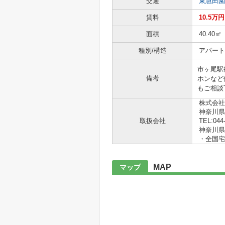
交通
東急田園
賃料
10.5万円
面積
40.40㎡
種別/構造
アパート
市ヶ尾駅
備考
ホンなど
もご相談
株式会社
神奈川県
取扱会社
TEL:044
神奈川県知
・全国宅
MAP
マップ