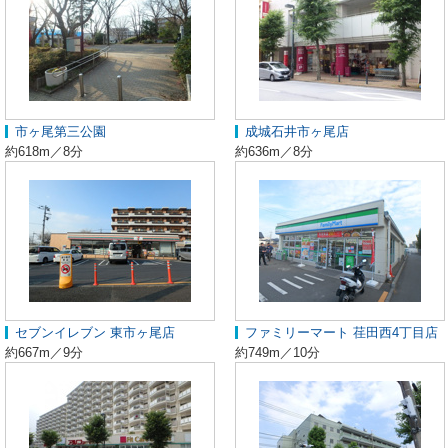
市ヶ尾第三公園
成城石井市ヶ尾店
約618m／8分
約636m／8分
セブンイレブン 東市ヶ尾店
ファミリーマート 荏田西4丁目店
約667m／9分
約749m／10分