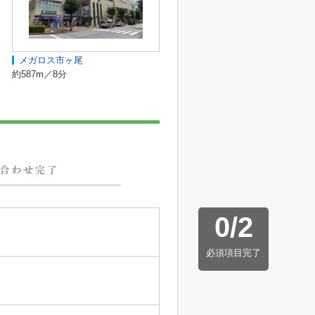
メガロス市ヶ尾
約587m／8分
0
/
2
必須項目完了