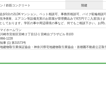
ン / 鉄筋コンクリート
階建
徒歩5分の2LDKマンション。ペット相談可、事務所相談可、バイク駐輪相談
洗浄便座、エアコン等設備充実のお部屋が管理費込みで9万円でご入居頂けま
としております。学区の事や周辺環境の事など、何でもご相談下さい。お問
マイホームワン
川崎市宮前区宮崎２丁目12-1 宮崎台プラザビル B103
-866-1228
事 (1) 第31573号
地建物取引業保証協会・神奈川県宅地建物取引業協会・首都圏不動産公正取