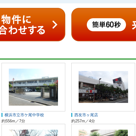
横浜市立市ケ尾中学校
西友市ヶ尾店
約556m／7分
約257m／4分