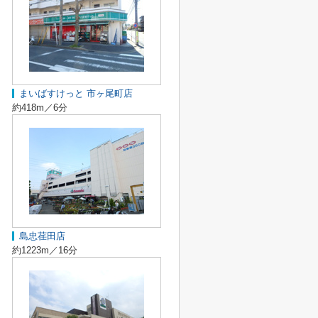
まいばすけっと 市ヶ尾町店
約418m／6分
島忠荏田店
約1223m／16分