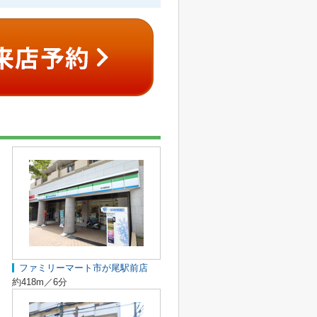
ファミリーマート市が尾駅前店
約418m／6分