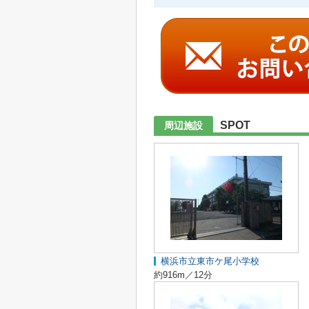
SPOT
周辺施設
横浜市立東市ケ尾小学校
約916m／12分