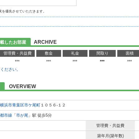
状を優先させていただきます。
ARCHIVE
載したお部屋
管理費・共益費
敷金
礼金
間取り
面積
***
***
***
***
***
せください。
OVERVIEW
横浜市青葉区
市ケ尾町
１０５６-１２
都市線
「
市が尾
」駅 徒歩5分
管理費・共益費
築年月(築年数)