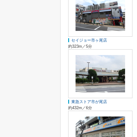
セイジョー市ヶ尾店
約323m／5分
東急ストア市が尾店
約432m／6分