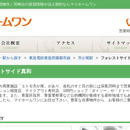
賃貸物件／宮崎台の賃貸情報や法人契約ならマイホームワン
営業時
線・駅から探す
>
東急電鉄東急田園都市線
>
市が尾駅
>
フォレストサイ
トサイド真和
カ商業施設「エトモ市が尾」があり、改札のすぐ目の前には深夜25時まで営
ション雑貨店、テイクアウト寿司店、100円ショップ「ダイソー」や「ドト
ます。また、青葉区役所、青葉警察署など公的機関が集積する基幹地域でも
したら、マイホームワンにお任せ下さい。豊富な在庫物件から、お客様のご
RY