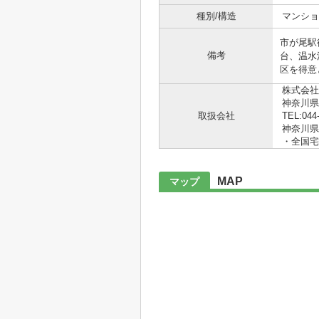
種別/構造
マンショ
市が尾駅
備考
台、温水
区を得意
株式会社
神奈川県
取扱会社
TEL:044
神奈川県知
・全国宅
MAP
マップ