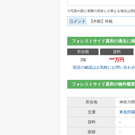
※写真や図と実際の現状とが異なる場合は現
コメント
【外観】外観
フォレストサイド真和の過去に掲
所在階
賃料
***万円
2階
現況の確認はお気軽にお問い合わ
フォレストサイド真和の物件概要
所在地
神奈川県
交通
東急田園
賃料
-
面積
-