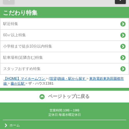
こだわり特集
駅近特集
60㎡以上特集
小学校まで徒歩10分以内特集
駐車場有(近隣含む)特集
スタッフおすすめ特集
【HOME】マイホームワン
>
(賃貸)路線・駅から探す
>
東急電鉄東急田園都市
線
>
藤が丘駅
>
ザ・ハウス1381
ページトップに戻る
営業時間:10時～19時
定休日:毎週水曜定休日
ホーム