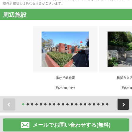
物件所在地とは異なる場合がございます。
周辺施設
藤が丘幼稚園
横浜市立
約262m／4分
約540
前
メールでお問い合わせする(無料)