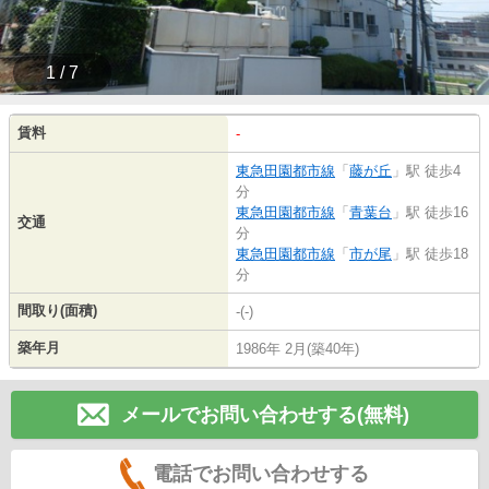
1 / 7
賃料
-
東急田園都市線
「
藤が丘
」駅 徒歩4
分
東急田園都市線
「
青葉台
」駅 徒歩16
交通
分
東急田園都市線
「
市が尾
」駅 徒歩18
分
間取り(面積)
-(-)
築年月
1986年 2月(築40年)
メールでお問い合わせする(無料)
電話でお問い合わせする