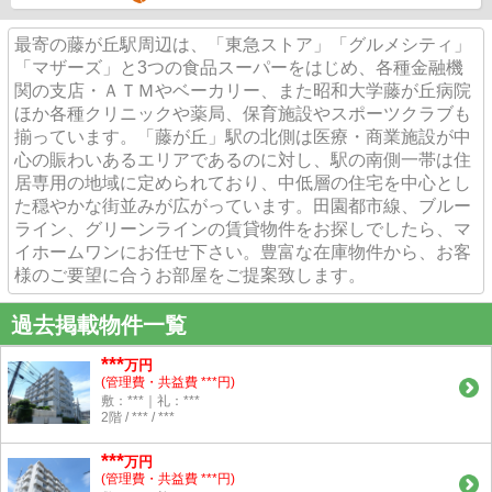
最寄の藤が丘駅周辺は、「東急ストア」「グルメシティ」
「マザーズ」と3つの食品スーパーをはじめ、各種金融機
関の支店・ＡＴＭやベーカリー、また昭和大学藤が丘病院
ほか各種クリニックや薬局、保育施設やスポーツクラブも
揃っています。「藤が丘」駅の北側は医療・商業施設が中
心の賑わいあるエリアであるのに対し、駅の南側一帯は住
居専用の地域に定められており、中低層の住宅を中心とし
た穏やかな街並みが広がっています。田園都市線、ブルー
ライン、グリーンラインの賃貸物件をお探しでしたら、マ
イホームワンにお任せ下さい。豊富な在庫物件から、お客
様のご要望に合うお部屋をご提案致します。
過去掲載物件一覧
***
万円
(管理費・共益費 ***円)
敷：***｜礼：***
2階 / *** / ***
***
万円
(管理費・共益費 ***円)