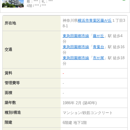
敷：***｜礼：***
4階 / *** / ***
神奈川県
横浜市青葉区
藤が丘
１丁目3
所在地
8-1
東急田園都市線
「
藤が丘
」駅 徒歩4
分
東急田園都市線
「
青葉台
」駅 徒歩16
交通
分
東急田園都市線
「
市が尾
」駅 徒歩18
分
賃料
-
管理費等
-
面積
-
築年数
1986年 2月 (築40年)
種別/構造
マンション/鉄筋コンクリート
階建
6階建 地下1階