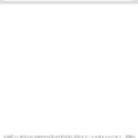
※地図上に表示される物件の位置は付近住所に所在することを表すものであり、実際の