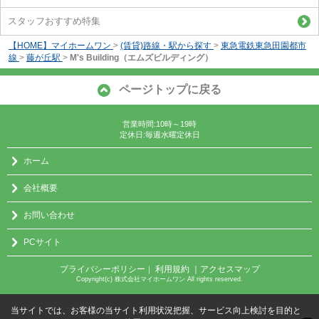
スタッフおすすめ特集
【HOME】マイホームワン
>
(賃貸)路線・駅から探す
>
東急電鉄東急田園都市
線
>
藤が丘駅
>
M's Building（エムズビルディング）
ページトップに戻る
営業時間:10時～19時
定休日:毎週水曜定休日
ホーム
会社概要
お問い合わせ
PCサイト
プライバシーポリシー
利用規約
｜アクセスマップ
｜
Copyright(c) 株式会社マイホームワン All rights reserved.
当サイトでは、お客様の当サイト利用状況把握、サービス向上検討を目的と