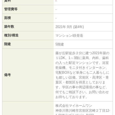
賃料
-
管理費等
-
面積
-
築年数
2021年 9月 (築4年)
種別/構造
マンション/鉄骨造
階建
5階建
藤が丘駅徒歩２分に建つ2021年築の
１LDK。1～3階に薬局、内科、歯科
の入った駅近マンションです。浴室
乾燥機、モニタ付きインターホン、
宅配BOXなど単身にも二人暮らしに
備考
も嬉しい設備。宮前区・高津区・青
葉区・都筑区を得意としておりま
す。学区の事や周辺環境の事など、
何でもご相談下さい。お問い合わせ
お待ちしております。
株式会社マイホームワン
神奈川県川崎市宮前区宮崎２丁目12-