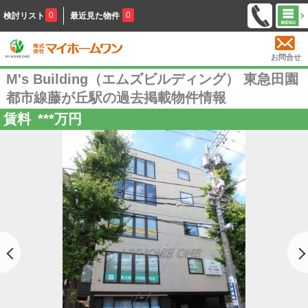
0
0
検討リスト
最近見た物件
お問合せ
M's Building（エムズビルディング） 東急田園
都市線藤が丘駅の過去掲載物件情報
賃料
***
万円