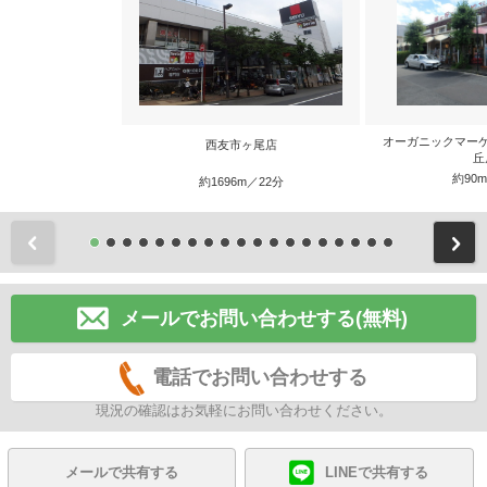
オーガニックマー
西友市ヶ尾店
丘
約90
約1696m／22分
前
メールでお問い合わせする(無料)
電話でお問い合わせする
現況の確認はお気軽にお問い合わせください。
メールで共有する
LINEで共有する