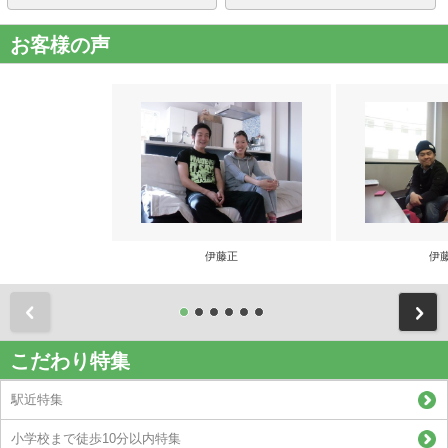
お客様の声
伊藤正
伊
前
こだわり特集
駅近特集
小学校まで徒歩10分以内特集