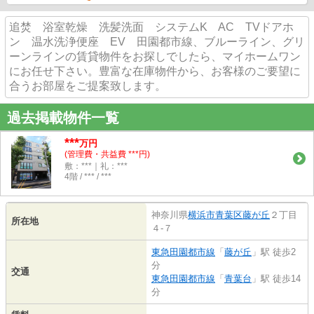
追焚 浴室乾燥 洗髪洗面 システムK AC TVドアホ
ン 温水洗浄便座 EV 田園都市線、ブルーライン、グリ
ーンラインの賃貸物件をお探しでしたら、マイホームワン
にお任せ下さい。豊富な在庫物件から、お客様のご要望に
合うお部屋をご提案致します。
過去掲載物件一覧
***
万円
(管理費・共益費 ***円)
敷：***｜礼：***
4階 / *** / ***
神奈川県
横浜市青葉区
藤が丘
２丁目
所在地
４-７
東急田園都市線
「
藤が丘
」駅 徒歩2
分
交通
東急田園都市線
「
青葉台
」駅 徒歩14
分