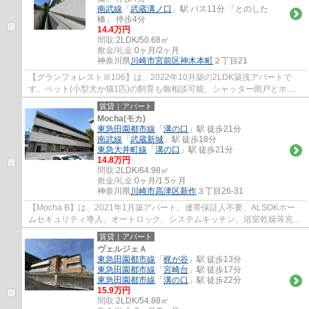
南武線
「
武蔵溝ノ口
」駅 バス11分 「とのした
橋」 停歩4分
14.4万円
間取:
2LDK/50.68㎡
敷金/礼金:
0ヶ月/2ヶ月
神奈川県
川崎市宮前区
神木本町
２丁目21
【グランフォレストⅢ106】は、2022年10月築の2LDK築浅アパートで
す。ペット(小型犬か猫1匹)の飼育も御相談可能、シャッター雨戸とホー
ムセキュリティ導入でセキュリティ面も充実です。
賃貸｜アパート
Mocha(モカ)
東急田園都市線
「
溝の口
」駅 徒歩21分
南武線
「
武蔵新城
」駅 徒歩18分
東急大井町線
「
溝の口
」駅 徒歩21分
14.8万円
間取:
2LDK/64.98㎡
敷金/礼金:
0ヶ月/1.5ヶ月
神奈川県
川崎市高津区
新作
３丁目26-31
【Mocha B】は、2021年1月築アパート。連帯保証人不要、ALSOKホー
ムセキュリティ導入、オートロック、システムキッチン、浴室乾燥等充実
の設備が魅力の物件です。
賃貸｜アパート
ヴェルジェＡ
東急田園都市線
「
梶が谷
」駅 徒歩13分
東急田園都市線
「
宮崎台
」駅 徒歩17分
東急田園都市線
「
溝の口
」駅 徒歩22分
15.9万円
間取:
2LDK/54.88㎡