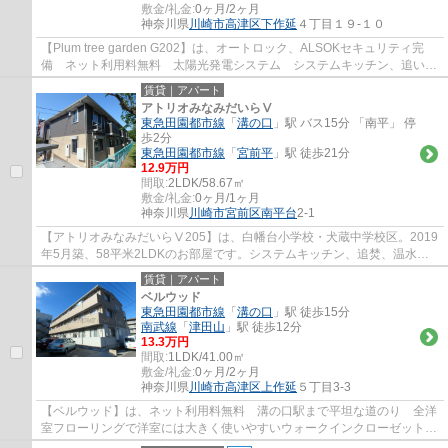
敷金/礼金:
0ヶ月/2ヶ月
神奈川県
川崎市高津区
下作延
４丁目１９-１０
【Plum tree garden G202】は、オートロック、ALSOKセキュリティ完
備 ネット利用料無料 太陽光発電システム システムキッチン、追い焚
き、バス乾燥、温水洗浄便座、洗髪洗面台、モ...
賃貸｜アパート
アトリオみなみだいらⅤ
東急田園都市線
「
溝の口
」駅 バス15分 「南平」 停
歩2分
東急田園都市線
「
宮前平
」駅 徒歩21分
12.9万円
間取:
2LDK/58.67㎡
敷金/礼金:
0ヶ月/1ヶ月
神奈川県
川崎市宮前区
南平台
2-1
【アトリオみなみだいらⅤ205】は、白幡台小学校・犬蔵中学校区。2019
年5月築、58平米2LDKのお部屋です。システムキッチン、追焚、温水洗
浄便座、浴室乾燥機、ゆったりとした一坪風呂と...
賃貸｜アパート
ベルウッド
東急田園都市線
「
溝の口
」駅 徒歩15分
南武線
「
津田山
」駅 徒歩12分
13.3万円
間取:
1LDK/41.00㎡
敷金/礼金:
0ヶ月/2ヶ月
神奈川県
川崎市高津区
上作延
５丁目3-3
【ベルウッド】は、ネット利用料無料 溝の口駅まで平坦な道のり 全洋
室フローリングで洋室には大きく使いやすいウォークインクローゼットが
ございます。