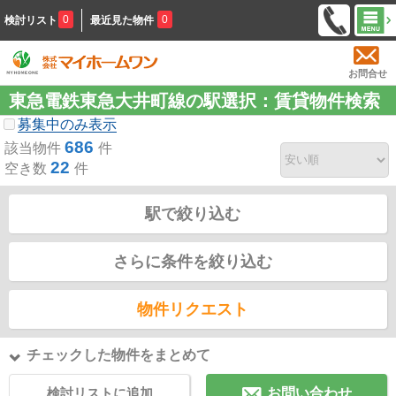
0
0
検討リスト
最近見た物件
お問合せ
東急電鉄東急大井町線の駅選択：賃貸物件検索
募集中のみ表示
686
該当物件
件
22
空き数
件
駅で絞り込む
さらに条件を絞り込む
物件リクエスト
チェックした物件をまとめて
検討リストに追加
お問い合わせ