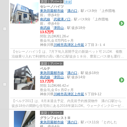
賃貸｜アパート
新築
セレーノハイツ
東急田園都市線
「
溝の口
」駅 バス9分 「上作団地
前」 停歩4分
南武線
「
武蔵溝ノ口
」駅 バス9分 「上作団地
前」 停歩4分
南武線
「
津田山
」駅 徒歩18分
13.5万円
間取:
2LDK/61.26㎡
敷金/礼金:
0万円/1ヶ月
神奈川県
川崎市高津区
上作延
２丁目３-１４
【セレーノハイツ】は、7月下旬入居開予定の新築ペット可２LDK 複数
沿線乗り入れで利便性の高い溝の口駅徒歩１８分、豊富にバス便も運行し
ており雨に日も安心です。溝の口駅迄平坦な...
賃貸｜アパート
ベルテ
東急田園都市線
「
溝の口
」駅 徒歩18分
南武線
「
津田山
」駅 徒歩14分
13.7万円
間取:
1LDK/46.42㎡
敷金/礼金:
0ヶ月/2ヶ月
神奈川県
川崎市高津区
上作延
５丁目9-12
【ベルデ201】は、8月末退去予定、内見前予約推奨物件 溝の口駅から
徒歩18分の閑静な住宅街にある2016年築1LDK。ウォークインクローゼッ
トで大容量の収納スペースを確保でき、ALSOKホ...
賃貸｜アパート
グランフォレストⅢ
東急田園都市線
「
溝の口
」駅 バス11分 「とのした
橋」 停歩4分