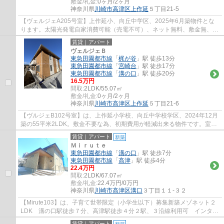
敷金/礼金:
0ヶ月/2ヶ月
神奈川県
川崎市高津区
上作延
５丁目21-5
【ヴェルジェA205号室】上作延小、向丘中学区、2025年6月築物件とな
ります。太陽光発電自家消費可能（売電不可）、ネット無料、敷金無、セ
コムのセキュリティシステムもございます。
賃貸｜アパート
ヴェルジェＢ
東急田園都市線
「
梶が谷
」駅 徒歩13分
東急田園都市線
「
宮崎台
」駅 徒歩17分
東急田園都市線
「
溝の口
」駅 徒歩20分
16.5万円
間取:
2LDK/55.07㎡
敷金/礼金:
0ヶ月/2ヶ月
神奈川県
川崎市高津区
上作延
５丁目21-6
【ヴルジェB102号室】は、上作延小学校、向丘中学校学区、2024年12月
築の55平米2LDK。敷金不要な為、初期費用が軽減出来る物件です。室内
も追焚バス、浴室乾燥機、温水洗浄便座、洗髪...
賃貸｜アパート
新築
Ｍｉｒｕｔｅ
東急田園都市線
「
溝の口
」駅 徒歩7分
東急田園都市線
「
高津
」駅 徒歩4分
22.4万円
間取:
2LDK/67.07㎡
敷金/礼金:
22.4万円/0万円
神奈川県
川崎市高津区
溝口
３丁目１１-３２
【Mirute103】は、子育て世帯限定（小学生以下）募集新築メゾネット２
LDK 溝の口駅徒歩７分、高津駅徒歩４分２駅、３沿線利用可 インター
ネット無料 宅配ボックス、エアコン２台、...
賃貸｜アパート
新築