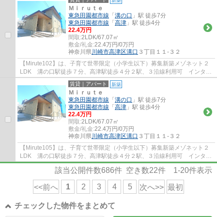
Ｍｉｒｕｔｅ
東急田園都市線
「
溝の口
」駅 徒歩7分
東急田園都市線
「
高津
」駅 徒歩4分
22.4万円
間取:
2LDK/67.07㎡
敷金/礼金:
22.4万円/0万円
神奈川県
川崎市高津区
溝口
３丁目１１-３２
【Mirute102】は、子育て世帯限定（小学生以下）募集新築メゾネット２
LDK 溝の口駅徒歩７分、高津駅徒歩４分２駅、３沿線利用可 インター
ネット無料 宅配ボックス、エアコン２台、...
賃貸｜アパート
新築
Ｍｉｒｕｔｅ
東急田園都市線
「
溝の口
」駅 徒歩7分
東急田園都市線
「
高津
」駅 徒歩4分
22.4万円
間取:
2LDK/67.07㎡
敷金/礼金:
22.4万円/0万円
神奈川県
川崎市高津区
溝口
３丁目１１-３２
【Mirute105】は、子育て世帯限定（小学生以下）募集新築メゾネット２
LDK 溝の口駅徒歩７分、高津駅徒歩４分２駅、３沿線利用可 インター
ネット無料 宅配ボックス、エアコン２台、...
該当公開件数
686
件 空き数
22
件
1-20
件表示
1
2
3
4
5
<<前へ
次へ>>
最初
チェックした物件をまとめて