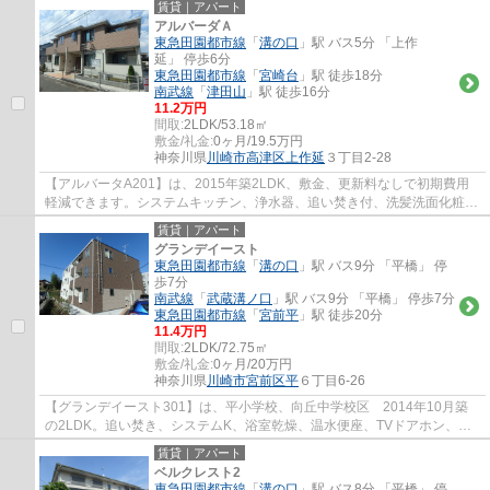
賃貸｜アパート
アルバーダＡ
東急田園都市線
「
溝の口
」駅 バス5分 「上作
延」 停歩6分
東急田園都市線
「
宮崎台
」駅 徒歩18分
南武線
「
津田山
」駅 徒歩16分
11.2万円
間取:
2LDK/53.18㎡
敷金/礼金:
0ヶ月/19.5万円
神奈川県
川崎市高津区
上作延
３丁目2-28
【アルバータA201】は、2015年築2LDK、敷金、更新料なしで初期費用
軽減できます。システムキッチン、浄水器、追い焚き付、洗髪洗面化粧
台、浴室乾燥機、温水洗浄便座、TV付ドアホン、...
賃貸｜アパート
グランデイースト
東急田園都市線
「
溝の口
」駅 バス9分 「平橋」 停
歩7分
南武線
「
武蔵溝ノ口
」駅 バス9分 「平橋」 停歩7分
東急田園都市線
「
宮前平
」駅 徒歩20分
11.4万円
間取:
2LDK/72.75㎡
敷金/礼金:
0ヶ月/20万円
神奈川県
川崎市宮前区
平
６丁目6-26
【グランデイースト301】は、平小学校、向丘中学校区 2014年10月築
の2LDK。追い焚き、システムK、浴室乾燥、温水便座、TVドアホン、都
市ガス、エアコン、洗髪洗面台など便利な設備を...
賃貸｜アパート
ベルクレスト2
東急田園都市線
「
溝の口
」駅 バス8分 「平橋」 停