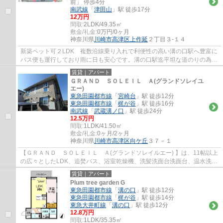
前」 停歩4分
南武線
「
津田山
」駅 徒歩17分
12万円
間取:
2LDK/49.35㎡
敷金/礼金:
0万円/0ヶ月
神奈川県
川崎市高津区
上作延
２丁目３-１４
新築ペット可２LDK 複数沿線乗り入れで利便性の高い溝の口駅へ豊富に
バス便も運行しており雨に日も安心です。溝の口駅迄平坦な道のりの為、
自転車で通勤通学やお買い物に出られる方が...
賃貸｜アパート
ＧＲＡＮＤ ＳＯＬＥＩＬ Ａ(グランドソレイユ
エー)
東急田園都市線
「
宮崎台
」駅 徒歩12分
東急田園都市線
「
梶が谷
」駅 徒歩16分
南武線
「
武蔵溝ノ口
」駅 徒歩24分
12.5万円
間取:
1LDK/41.50㎡
敷金/礼金:
0ヶ月/2ヶ月
神奈川県
川崎市高津区
向ケ丘
３７－１
【ＧＲＡＮＤ ＳＯＬＥＩＬ Ａ(グランドソレイルエー) 】は、11帖以上
の広々としたLDK、追焚バス、浴室乾燥機、洗髪洗面台洗面台、温水洗浄
便座と設備が充実しております。ホームセ...
賃貸｜アパート
Plum tree garden G
東急田園都市線
「
溝の口
」駅 徒歩12分
東急田園都市線
「
梶が谷
」駅 徒歩14分
東急大井町線
「
溝の口
」駅 徒歩12分
12.8万円
間取:
1LDK/35.35㎡