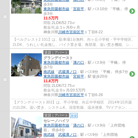
歩3分
東急田園都市線
「
宮前平
」駅 バス10分 「平橋」 停
歩3分
11.5万円
間取:
2LDK/52.73㎡
敷金/礼金:
1ヶ月/0ヶ月
神奈川県
川崎市宮前区
平
１丁目8-22
【ベルクレスト2 101】は、駐車場1台無料、向ヶ丘小学校・平中学校区、
2LDK、うれしい礼金無し、バイク置き場、角部屋、追い焚き機能、シス
テムキッチン。各部屋6帖振り分けタイプクロ...
賃貸｜アパート
グランデイースト
東急田園都市線
「
溝の口
」駅 バス9分 「平橋」 停
歩7分
南武線
「
武蔵溝ノ口
」駅 バス9分 「平橋」 停歩7分
東急田園都市線
「
宮前平
」駅 徒歩20分
11.8万円
間取:
2LDK/72.75㎡
敷金/礼金:
0ヶ月/20.5万円
神奈川県
川崎市宮前区
平
６丁目6-26
【グランデイースト303】は、平小学校、向丘中学校区 2014年10月築
の2LDK。追い焚き、システムK、浴室乾燥、温水便座、TVドアホン、都
市ガス、エアコン、洗髪洗面台など便利な設備を...
賃貸｜アパート
新築
セレーノハイツ
東急田園都市線
「
溝の口
」駅 バス9分 「上作団地
前」 停歩4分
南武線
「
武蔵溝ノ口
」駅 バス9分 「上作団地