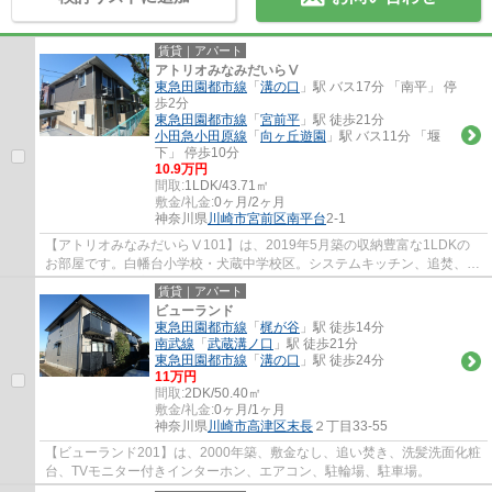
賃貸｜アパート
アトリオみなみだいらⅤ
東急田園都市線
「
溝の口
」駅 バス17分 「南平」 停
歩2分
東急田園都市線
「
宮前平
」駅 徒歩21分
小田急小田原線
「
向ヶ丘遊園
」駅 バス11分 「堰
下」 停歩10分
10.9万円
間取:
1LDK/43.71㎡
敷金/礼金:
0ヶ月/2ヶ月
神奈川県
川崎市宮前区
南平台
2-1
【アトリオみなみだいらⅤ101】は、2019年5月築の収納豊富な1LDKの
お部屋です。白幡台小学校・犬蔵中学校区。システムキッチン、追焚、温
水洗浄便座、浴室乾燥機、ゆったりとした一坪風...
賃貸｜アパート
ビューランド
東急田園都市線
「
梶が谷
」駅 徒歩14分
南武線
「
武蔵溝ノ口
」駅 徒歩21分
東急田園都市線
「
溝の口
」駅 徒歩24分
11万円
間取:
2DK/50.40㎡
敷金/礼金:
0ヶ月/1ヶ月
神奈川県
川崎市高津区
末長
２丁目33-55
【ビューランド201】は、2000年築、敷金なし、追い焚き、洗髪洗面化粧
台、TVモニター付きインターホン、エアコン、駐輪場、駐車場。