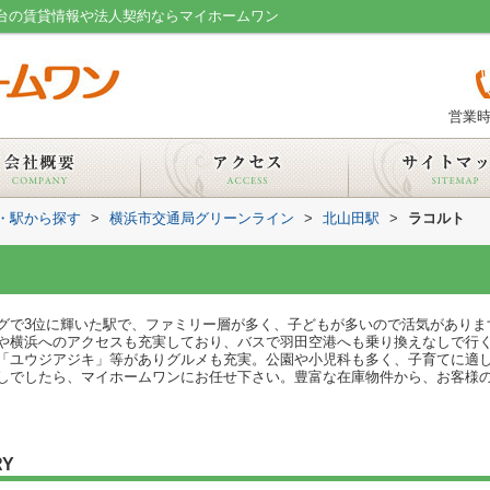
崎台の賃貸情報や法人契約ならマイホームワン
営業時
線・駅から探す
>
横浜市交通局グリーンライン
>
北山田駅
>
ラコルト
グで3位に輝いた駅で、ファミリー層が多く、子どもが多いので活気がありま
や横浜へのアクセスも充実しており、バスで羽田空港へも乗り換えなしで行
「ユウジアジキ」等がありグルメも充実。公園や小児科も多く、子育てに適
しでしたら、マイホームワンにお任せ下さい。豊富な在庫物件から、お客様
RY