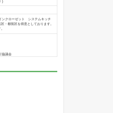
 )
クインクローゼット システムキッチ
葉区・都筑区を得意としております。
す。
引協議会