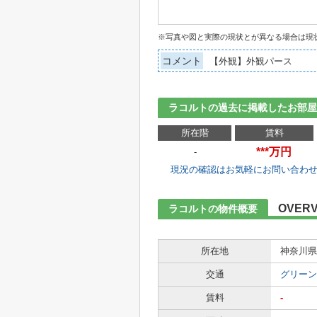
※写真や図と実際の現状とが異なる場合は現
コメント
【外観】外観パース
ラコルトの過去に掲載したお部屋
所在階
賃料
***万円
-
現況の確認はお気軽にお問い合わ
OVERV
ラコルトの物件概要
所在地
神奈川県
交通
グリーン
賃料
-