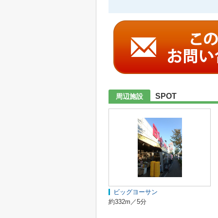
SPOT
周辺施設
ビッグヨーサン
約332m／5分