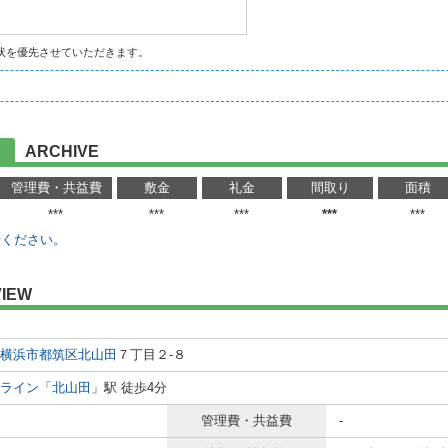
状を優先させていただきます。
ARCHIVE
管理費・共益費
敷金
礼金
間取り
面積
***
***
***
***
***
せください。
IEW
横浜市都筑区
北山田
７丁目２-８
ライン
「
北山田
」駅 徒歩4分
管理費・共益費
-