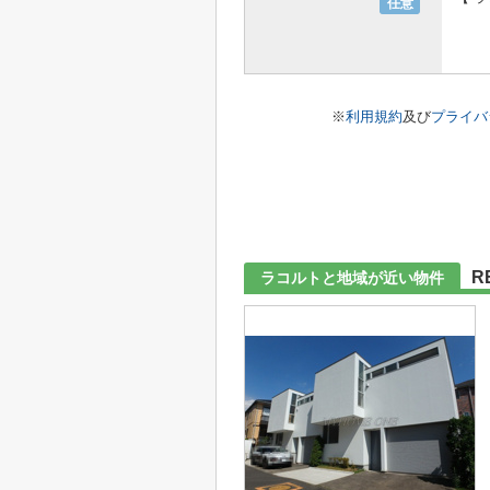
任意
※
利用規約
及び
プライバ
R
ラコルトと地域が近い物件