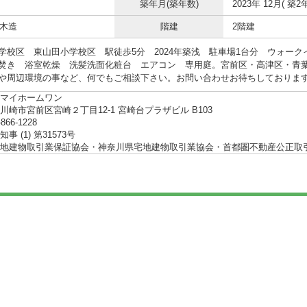
築年月(築年数)
2023年 12月( 築2年
 木造
階建
2階建
学校区 東山田小学校区 駅徒歩5分 2024年築浅 駐車場1台分 ウォー
焚き 浴室乾燥 洗髪洗面化粧台 エアコン 専用庭。宮前区・高津区・青
や周辺環境の事など、何でもご相談下さい。お問い合わせお待ちしておりま
マイホームワン
川崎市宮前区宮崎２丁目12-1 宮崎台プラザビル B103
-866-1228
事 (1) 第31573号
地建物取引業保証協会・神奈川県宅地建物取引業協会・首都圏不動産公正取