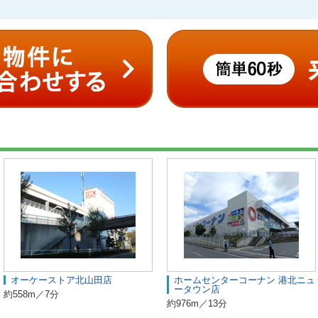
オーケーストア北山田店
ホームセンターコーナン 港北ニュ
ータウン店
約558m／7分
約976m／13分