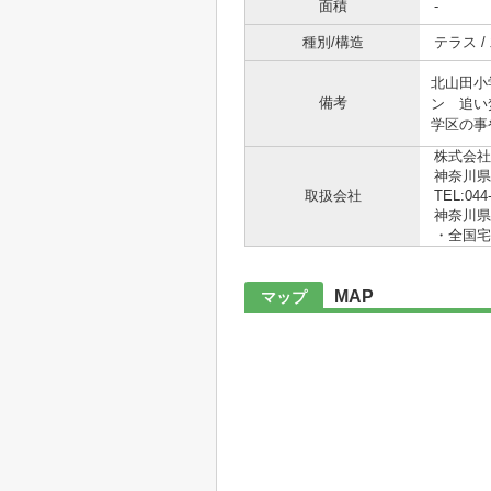
面積
-
種別/構造
テラス /
北山田小
備考
ン 追い
学区の事
株式会社
神奈川県
取扱会社
TEL:044
神奈川県知
・全国宅
MAP
マップ