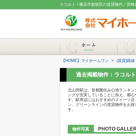
ラコルト / 横浜市都筑区の賃貸物件／宮
【HOME】マイホームワン
>
(賃貸)路
過去掲載物件：ラコルト
北山田駅は、首都圏住み心地ランキン
ングが充実していることに加え、都心
す。駅周辺にはおすすめのスイーツ店
ン、グリーンラインの賃貸物件をお探
す。
PHOTO GALLE
物件写真