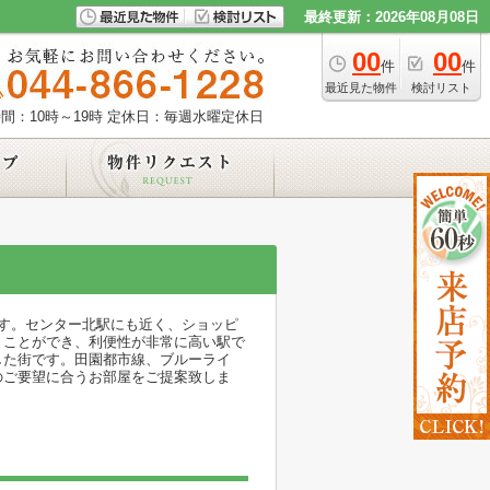
最終更新：2026年08月08日
00
00
件
件
最近見た物件
検討リスト
間：10時～19時
定休日：毎週水曜定休日
す。センター北駅にも近く、ショッピ
くことができ、利便性が非常に高い駅で
した街です。田園都市線、ブルーライ
のご要望に合うお部屋をご提案致しま