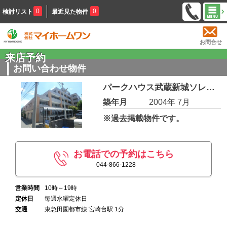
0
0
検討リスト
最近見た物件
お問合せ
来店予約
お問い合わせ物件
パークハウス武蔵新城ソレイユテラス 414
築年月
2004年 7月
※過去掲載物件です。
お電話での予約はこちら
044-866-1228
営業時間
10時～19時
定休日
毎週水曜定休日
交通
東急田園都市線 宮崎台駅 1分