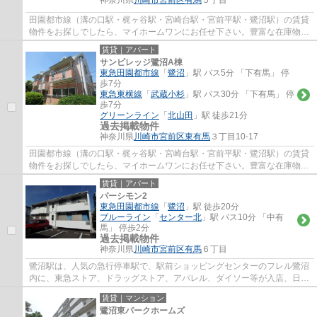
神奈川県
川崎市宮前区
有馬
５丁目
田園都市線（溝の口駅・梶ヶ谷駅・宮崎台駅・宮前平駅・鷺沼駅）の賃貸
物件をお探しでしたら、マイホームワンにお任せ下さい。豊富な在庫物件
から、お客様のご要望に合うお部屋をご提...
賃貸｜アパート
サンビレッジ鷺沼A棟
東急田園都市線
「
鷺沼
」駅 バス5分 「下有馬」 停
歩7分
東急東横線
「
武蔵小杉
」駅 バス30分 「下有馬」 停
歩7分
グリーンライン
「
北山田
」駅 徒歩21分
過去掲載物件
神奈川県
川崎市宮前区
東有馬
３丁目10-17
田園都市線（溝の口駅・梶ヶ谷駅・宮崎台駅・宮前平駅・鷺沼駅）の賃貸
物件をお探しでしたら、マイホームワンにお任せ下さい。豊富な在庫物件
から、お客様のご要望に合うお部屋をご提...
賃貸｜アパート
パーシモン2
東急田園都市線
「
鷺沼
」駅 徒歩20分
ブルーライン
「
センター北
」駅 バス10分 「中有
馬」 停歩2分
過去掲載物件
神奈川県
川崎市宮前区
有馬
６丁目
鷺沼駅は、人気の急行停車駅で、駅前ショッピングセンターのフレル鷺沼
内に、東急ストア、ドラッグストア、アパレル、ダイソー等が入店、日常
のお買い物に便利で、周辺には、飲食店街...
賃貸｜マンション
鷺沼東パークホームズ