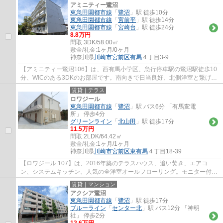
アミニティー鷺沼
東急田園都市線
「
鷺沼
」駅 徒歩10分
東急田園都市線
「
宮前平
」駅 徒歩14分
東急田園都市線
「
宮崎台
」駅 徒歩24分
8.8万円
間取:
3DK/58.00㎡
敷金/礼金:
1ヶ月/0ヶ月
神奈川県
川崎市宮前区
有馬
４丁目3-9
【アミニティー鷺沼106】は、西有馬小学区、急行停車駅の鷺沼駅徒歩10
分、WICのある3DKのお部屋です。南向きで日当良好、北側洋室と繋げて
約14帖のLDKとしてもOK。自転車・バイクの駐...
賃貸｜テラス
ロワジール
東急田園都市線
「
鷺沼
」駅 バス6分 「有馬変電
所」 停歩4分
グリーンライン
「
北山田
」駅 徒歩17分
11.5万円
間取:
2LDK/64.42㎡
敷金/礼金:
1ヶ月/1ヶ月
神奈川県
川崎市宮前区
東有馬
４丁目18-39
【ロワジール 107】は、2016年築のテラスハウス、追い焚き、エアコ
ン、システムキッチン、人気の全洋室オールフローリング。モニター付イ
ンターホン、ダブルシリンダー。
賃貸｜マンション
アクシア鷺沼
東急田園都市線
「
鷺沼
」駅 徒歩17分
ブルーライン
「
センター北
」駅 バス12分 「神明
社」 停歩2分