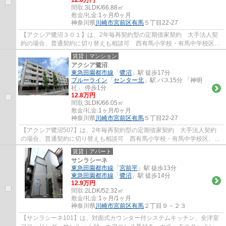
12.6万円
間取:
3LDK/66.88㎡
敷金/礼金:
1ヶ月/0ヶ月
神奈川県
川崎市宮前区
有馬
５丁目22-27
【アクシア鷺沼３０１】は、2年毎再契約型の定期借家契約 大手法人契
約の場合、普通契約に切り替えも相談可 西有馬小学校・有馬中学校区、
急行停車駅鷺沼まで徒歩１７分。鷺沼駅、セ...
賃貸｜マンション
アクシア鷺沼
東急田園都市線
「
鷺沼
」駅 徒歩17分
ブルーライン
「
センター北
」駅 バス15分 「神明
社」 停歩1分
12.8万円
間取:
3LDK/66.05㎡
敷金/礼金:
1ヶ月/0ヶ月
神奈川県
川崎市宮前区
有馬
５丁目22-27
【アクシア鷺沼507】は、2年毎再契約型の定期借家契約 大手法人契約
の場合、普通契約に切り替えも相談可 西有馬小学校・有馬中学校区、急
行停車駅鷺沼まで徒歩１７分。鷺沼駅、セン...
賃貸｜アパート
サンラシーネ
東急田園都市線
「
宮前平
」駅 徒歩13分
東急田園都市線
「
鷺沼
」駅 徒歩14分
12.9万円
間取:
2LDK/52.32㎡
敷金/礼金:
1ヶ月/1ヶ月
神奈川県
川崎市宮前区
有馬
２丁目９－２３
【サンラシーネ101】は、対面式カウンター付システムキッチン、全洋室