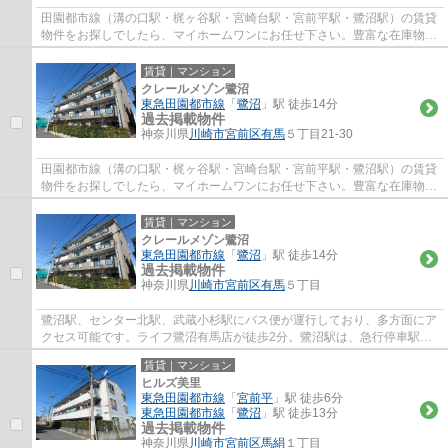
田園都市線（溝の口駅・梶ヶ谷駅・宮崎台駅・宮前平駅・鷺沼駅）の賃貸
物件をお探しでしたら、マイホームワンにお任せ下さい。豊富な在庫物件
から、お客様のご要望に合うお部屋をご提...
賃貸｜マンション
クレールメゾン鷺沼
東急田園都市線
「
鷺沼
」駅 徒歩14分
過去掲載物件
神奈川県
川崎市宮前区
有馬
５丁目21-30
田園都市線（溝の口駅・梶ヶ谷駅・宮崎台駅・宮前平駅・鷺沼駅）の賃貸
物件をお探しでしたら、マイホームワンにお任せ下さい。豊富な在庫物件
から、お客様のご要望に合うお部屋をご提...
賃貸｜マンション
クレールメゾン鷺沼
東急田園都市線
「
鷺沼
」駅 徒歩14分
過去掲載物件
神奈川県
川崎市宮前区
有馬
５丁目
鷺沼駅、センター北駅、武蔵小杉駅にバス便が運行しており、多方面にア
クセス可能です。ライフ鷺沼有馬店が徒歩2分。鷺沼駅は、急行停車駅
で、都心にお勤めの方に人気です、駅前は桜並...
賃貸｜マンション
ヒルズ美里
東急田園都市線
「
宮前平
」駅 徒歩6分
東急田園都市線
「
鷺沼
」駅 徒歩13分
過去掲載物件
神奈川県
川崎市宮前区
馬絹
１丁目