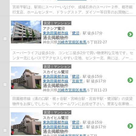
宮前平駅は、駅前にスーパーいなげや、成城石井のスーパー２件、都市銀
行支店、ホームセンター、ドラッグストア、ダイソー等日常のお買物に
は、事欠かないのと、駅北側には、宮前区役...
賃貸｜マンション
アクシア鷺沼
東急田園都市線
「
鷺沼
」駅 徒歩17分
過去掲載物件
神奈川県
川崎市宮前区
有馬
５丁目22-27
スーパーライフは徒歩1分、コンビニ徒歩2分で買い物便利な立地です。セ
ンター北にもバスでアクセスしやすい立地、センター北、南には、ノース
ポートモール、モザイクモール港北、東急...
賃貸｜マンション
スカイヒル鷺沼
東急田園都市線
「
鷺沼
」駅 徒歩15分
東急田園都市線
「
宮前平
」駅 徒歩17分
過去掲載物件
神奈川県
川崎市宮前区
有馬
５丁目11-23
田園都市線（溝の口駅・梶ヶ谷駅・宮崎台駅・宮前平駅・鷺沼駅）の賃貸
物件をお探しでしたら、マイホームワンにお任せ下さい。豊富な在庫物件
から、お客様のご要望に合うお部屋をご提...
賃貸｜マンション
スカイヒル鷺沼
東急田園都市線
「
鷺沼
」駅 徒歩15分
東急田園都市線
「
宮前平
」駅 徒歩17分
過去掲載物件