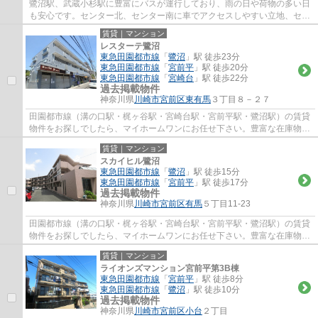
鷺沼駅、武蔵小杉駅に豊富にバスが運行しており、雨の日や荷物の多い日
も安心です。センター北、センター南に車でアクセスしやすい立地、セン
ター北、センター南には、ノースポートモ...
賃貸｜マンション
レスターテ鷺沼
東急田園都市線
「
鷺沼
」駅 徒歩23分
東急田園都市線
「
宮前平
」駅 徒歩20分
東急田園都市線
「
宮崎台
」駅 徒歩22分
過去掲載物件
神奈川県
川崎市宮前区
東有馬
３丁目８－２７
田園都市線（溝の口駅・梶ヶ谷駅・宮崎台駅・宮前平駅・鷺沼駅）の賃貸
物件をお探しでしたら、マイホームワンにお任せ下さい。豊富な在庫物件
から、お客様のご要望に合うお部屋をご提...
賃貸｜マンション
スカイヒル鷺沼
東急田園都市線
「
鷺沼
」駅 徒歩15分
東急田園都市線
「
宮前平
」駅 徒歩17分
過去掲載物件
神奈川県
川崎市宮前区
有馬
５丁目11-23
田園都市線（溝の口駅・梶ヶ谷駅・宮崎台駅・宮前平駅・鷺沼駅）の賃貸
物件をお探しでしたら、マイホームワンにお任せ下さい。豊富な在庫物件
から、お客様のご要望に合うお部屋をご提...
賃貸｜マンション
ライオンズマンション宮前平第3B棟
東急田園都市線
「
宮前平
」駅 徒歩8分
東急田園都市線
「
鷺沼
」駅 徒歩10分
過去掲載物件
神奈川県
川崎市宮前区
小台
２丁目