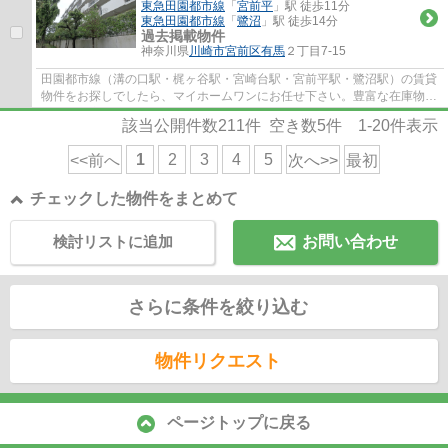
東急田園都市線
「
宮前平
」駅 徒歩11分
東急田園都市線
「
鷺沼
」駅 徒歩14分
過去掲載物件
神奈川県
川崎市宮前区
有馬
２丁目7-15
田園都市線（溝の口駅・梶ヶ谷駅・宮崎台駅・宮前平駅・鷺沼駅）の賃貸
物件をお探しでしたら、マイホームワンにお任せ下さい。豊富な在庫物件
から、お客様のご要望に合うお部屋をご提...
該当公開件数
211
件 空き数
5
件
1-20
件表示
1
2
3
4
5
<<前へ
次へ>>
最初
チェックした物件をまとめて
検討リストに追加
お問い合わせ
さらに条件を絞り込む
物件リクエスト
ページトップに戻る