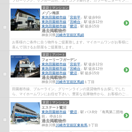
フローリング、サンルーム付、エアコン３基付き。カラーモニターインタ
ーホン、追い焚き機能、バス乾燥、温水便座...
賃貸｜マンション
メゾン梅原
東急田園都市線
「
宮前平
」駅 徒歩9分
東急田園都市線
「
宮崎台
」駅 徒歩12分
東急田園都市線
「
鷺沼
」駅 徒歩15分
過去掲載物件
神奈川県
川崎市宮前区
馬絹
お客様のご条件に合う物件をご提案致します。マイホームワンがお客様に
喜んで頂けるお部屋をご提案致します。
賃貸｜アパート
フォーリーフガーデン
東急田園都市線
「
宮前平
」駅 徒歩12分
東急田園都市線
「
宮崎台
」駅 徒歩12分
東急田園都市線
「
鷺沼
」駅 徒歩15分
過去掲載物件
神奈川県
川崎市宮前区
馬絹
１丁目
田園都市線、ブルーライン、グリーンラインの賃貸物件をお探しでした
ら、マイホームワンにお任せ下さい。豊富な在庫物件から、お客様のご要
望に合うお部屋をご提案致します。
賃貸｜マンション
エステート鷺沼
東急田園都市線
「
鷺沼
」駅 バス8分 「有馬第二団地
前」 停歩1分
過去掲載物件
神奈川県
川崎市宮前区
東有馬
３丁目