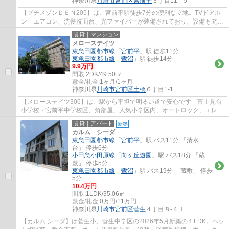
神奈川県
川崎市宮前区
宮前平
３丁目11－5
【プチメゾンＤＥＮ205】は、宮前平駅徒歩7分の便利な立地。TVドアホ
ン エアコン、洗髪洗面台、光ファイバーが装備されており、設備も充実
しているお部屋です。宮崎台駅も徒歩９分で...
賃貸｜マンション
メローステイツ
東急田園都市線
「
宮前平
」駅 徒歩11分
東急田園都市線
「
鷺沼
」駅 徒歩14分
9.9万円
間取:
2DK/49.50㎡
敷金/礼金:
1ヶ月/1ヶ月
神奈川県
川崎市宮前区
土橋
６丁目1-1
【メローステイツ306】は、駅から平坦で明るい道で安心です 富士見台
小学校・宮前平中学校区、角部屋、人気小学区内、オートロック、エレベ
ーター、エアコン、システムキッチングリル...
賃貸｜アパート
新築
カルム シーダ
東急田園都市線
「
宮前平
」駅 バス11分 「清水
台」 停歩6分
小田急小田原線
「
向ヶ丘遊園
」駅 バス18分 「蔵
敷」 停歩5分
東急田園都市線
「
鷺沼
」駅 バス19分 「蔵敷」 停歩
5分
10.4万円
間取:
1LDK/35.06㎡
敷金/礼金:
0万円/11万円
神奈川県
川崎市宮前区
菅生
４丁目８-４１
【カルム シーダ】は菅生小、菅生中学区の2026年5月新築の１LDK。ペッ