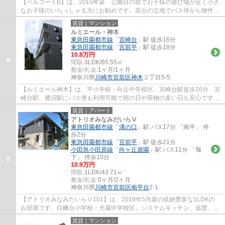
【ベルコートB】は、2015年築 公園目の前でお子様の遊び場が近く小さ
なお子様のいらっしゃる方にお勧めです。高台の立地でバス停から物件の
間は200ｍ程の上り坂ですが、溝口駅行きの...
賃貸｜マンション
ルミエール・神木
東急田園都市線
「
宮崎台
」駅 徒歩16分
東急田園都市線
「
宮前平
」駅 徒歩18分
10.8万円
間取:
3LDK/65.55㎡
敷金/礼金:
1ヶ月/1ヶ月
神奈川県
川崎市宮前区
神木
２丁目5-5
【ルミエール神木】は、平小学校・向丘中学校区、宮崎台駅徒歩16分 宮
崎台駅、鷺沼駅にバス便も利用可能で雨の日や荷物の多い日も安心です、
追い焚き カウンターキッチン、独立洗面...
賃貸｜アパート
アトリオみなみだいらⅤ
東急田園都市線
「
溝の口
」駅 バス17分 「南平」 停
歩2分
東急田園都市線
「
宮前平
」駅 徒歩21分
小田急小田原線
「
向ヶ丘遊園
」駅 バス11分 「堰
下」 停歩10分
10.9万円
間取:
1LDK/43.71㎡
敷金/礼金:
0ヶ月/2ヶ月
神奈川県
川崎市宮前区
南平台
2-1
【アトリオみなみだいらⅤ101】は、2019年5月築の収納豊富な1LDKの
お部屋です。白幡台小学校・犬蔵中学校区。システムキッチン、追焚、温
水洗浄便座、浴室乾燥機、ゆったりとした一坪風...
賃貸｜マンション