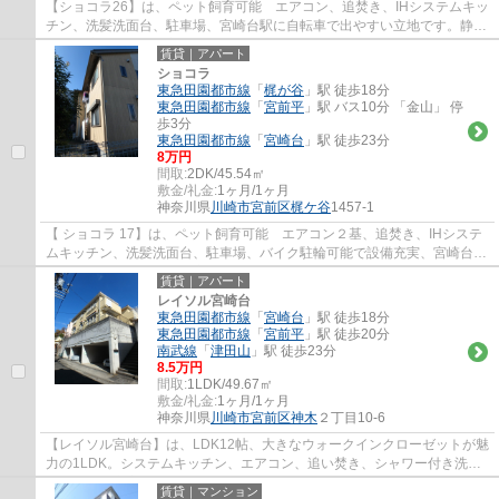
【ショコラ26】は、ペット飼育可能 エアコン、追焚き、IHシステムキッ
チン、洗髪洗面台、駐車場、宮崎台駅に自転車で出やすい立地です。静か
な住環境でお探しの方におすすめの物件です。
賃貸｜アパート
ショコラ
東急田園都市線
「
梶が谷
」駅 徒歩18分
東急田園都市線
「
宮前平
」駅 バス10分 「金山」 停
歩3分
東急田園都市線
「
宮崎台
」駅 徒歩23分
8万円
間取:
2DK/45.54㎡
敷金/礼金:
1ヶ月/1ヶ月
神奈川県
川崎市宮前区
梶ケ谷
1457-1
【 ショコラ 17】は、ペット飼育可能 エアコン２基、追焚き、IHシステ
ムキッチン、洗髪洗面台、駐車場、バイク駐輪可能で設備充実、宮崎台駅
までに自転車で出やすい立地です。静かな...
賃貸｜アパート
レイソル宮崎台
東急田園都市線
「
宮崎台
」駅 徒歩18分
東急田園都市線
「
宮前平
」駅 徒歩20分
南武線
「
津田山
」駅 徒歩23分
8.5万円
間取:
1LDK/49.67㎡
敷金/礼金:
1ヶ月/1ヶ月
神奈川県
川崎市宮前区
神木
２丁目10-6
【レイソル宮崎台】は、LDK12帖、大きなウォークインクローゼットが魅
力の1LDK。システムキッチン、エアコン、追い焚き、シャワー付き洗面
台など設備充実。角部屋三面採光のため、日当...
賃貸｜マンション