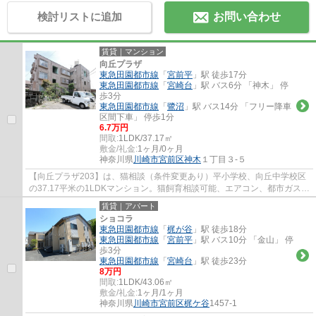
検討リストに追加
お問い合わせ
賃貸｜マンション
向丘プラザ
東急田園都市線
「
宮前平
」駅 徒歩17分
東急田園都市線
「
宮崎台
」駅 バス6分 「神木」 停
歩3分
東急田園都市線
「
鷺沼
」駅 バス14分 「フリー降車
区間下車」 停歩1分
6.7万円
間取:
1LDK/37.17㎡
敷金/礼金:
1ヶ月/0ヶ月
神奈川県
川崎市宮前区
神木
１丁目３-５
【向丘プラザ203】は、猫相談（条件変更あり）平小学校、向丘中学校区
の37.17平米の1LDKマンション。猫飼育相談可能、エアコン、都市ガス給
湯、CATV。
賃貸｜アパート
ショコラ
東急田園都市線
「
梶が谷
」駅 徒歩18分
東急田園都市線
「
宮前平
」駅 バス10分 「金山」 停
歩3分
東急田園都市線
「
宮崎台
」駅 徒歩23分
8万円
間取:
1LDK/43.06㎡
敷金/礼金:
1ヶ月/1ヶ月
神奈川県
川崎市宮前区
梶ケ谷
1457-1