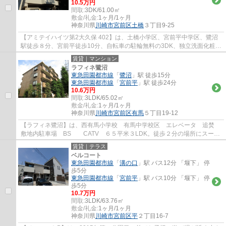
10.5万円
間取:
3DK/61.00㎡
敷金/礼金:
1ヶ月/1ヶ月
神奈川県
川崎市宮前区
土橋
３丁目9-25
【アミテイハイツ第2大久保 402】は、土橋小学区、宮前平中学区、鷺沼
駅徒歩８分、宮前平徒歩10分、自転車の駐輪無料の3DK、独立洗面化粧
台、エアコン2基、南西向き、追い焚き付、温水...
賃貸｜マンション
ラフィネ鷺沼
東急田園都市線
「
鷺沼
」駅 徒歩15分
東急田園都市線
「
宮前平
」駅 徒歩24分
10.6万円
間取:
3LDK/65.02㎡
敷金/礼金:
1ヶ月/1ヶ月
神奈川県
川崎市宮前区
有馬
５丁目19-12
【ラフィネ鷺沼】は、西有馬小学校 有馬中学校区 エレベータ 追焚
敷地内駐車場 BS CATV ６５平米３LDK。徒歩２分の場所にスーパ
ーあり 鷺沼駅、武蔵小杉駅、センター北駅に...
賃貸｜テラス
ベルコート
東急田園都市線
「
溝の口
」駅 バス12分 「堰下」 停
歩5分
東急田園都市線
「
宮前平
」駅 バス10分 「堰下」 停
歩5分
10.7万円
間取:
3LDK/63.76㎡
敷金/礼金:
1ヶ月/1ヶ月
神奈川県
川崎市宮前区
平
２丁目16-7