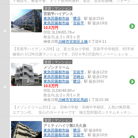
ト相談可、敷金不要、ネット使用料無料、追焚、浴室乾燥機、ウォークイ
ンクローゼット、システムキッチン、TVイン...
賃貸｜マンション
宮前平ハイデンス
東急田園都市線
「
鷺沼
」駅 徒歩15分
東急田園都市線
「
宮前平
」駅 徒歩19分
10.5万円
間取:
3LDK/65.78㎡
敷金/礼金:
1ヶ月/1ヶ月
神奈川県
川崎市宮前区
土橋
５丁目4-11
【宮前平ハイデンス209】は、富士見台小学校、宮前平中学校区、65平米
確保の３LDK分譲マンションです。202６年2月室内リノベーションを施
し、きれいな室内空間へ生まれ変わりました。...
賃貸｜マンション
メゾンドリーム
東急田園都市線
「
宮前平
」駅 徒歩12分
東急田園都市線
「
宮崎台
」駅 徒歩13分
東急田園都市線
「
鷺沼
」駅 徒歩19分
10.5万円
間取:
2LDK/48.80㎡
敷金/礼金:
2ヶ月/1ヶ月
神奈川県
川崎市宮前区
馬絹
１丁目15-36
【メゾンドリーム201】は、宮崎小学校・宮崎中学校区、人気の角部屋、
エアコン付。 安心のガードキーです、独立型対面式システムキッチン、
浴室は追い炊き機能付。閑静な住宅街に見晴...
賃貸｜マンション
アミティハイツ第2大久保
東急田園都市線
「
鷺沼
」駅 徒歩8分
東急田園都市線
「
宮前平
」駅 徒歩10分