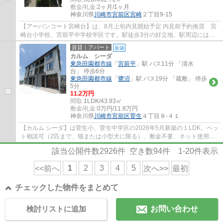
敷金/礼金:
2ヶ月/1ヶ月
神奈川県
川崎市宮前区
宮崎
２丁目9-15
【アーバンコート宮崎台】は、8月上旬内見開始予定 内見前予約推奨 宮
崎台小学校、宮前平中学校学区です。駅徒歩3分の好立地、駅周辺には、
スーパー3店舗、コンビニ、ドラッグストア...
賃貸｜アパート
新築
カルム シーダ
東急田園都市線
「
宮前平
」駅 バス11分 「清水
台」 停歩6分
東急田園都市線
「
鷺沼
」駅 バス19分 「蔵敷」 停歩
5分
11.2万円
間取:
1LDK/43.93㎡
敷金/礼金:
0万円/11.8万円
神奈川県
川崎市宮前区
菅生
４丁目８-４１
【カルム シーダ】は菅生小、菅生中学区の2026年5月新築の１LDK。ペッ
ト相談可（2匹まで、猫または小型犬に限る）、敷金不要、ネット使用料
無料、追焚、浴室乾燥機、クローゼット、シ...
該当公開件数
2926
件 空き数
94
件
1-20
件表示
1
2
3
4
5
<<前へ
次へ>>
最初
チェックした物件をまとめて
検討リストに追加
お問い合わせ