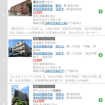
鷺沼大竹ハイツ
東急田園都市線
「
鷺沼
」駅 徒歩10分
東急田園都市線
「
宮前平
」駅 徒歩10分
11万円
間取:
3DK/55.15㎡
敷金/礼金:
1ヶ月/1ヶ月
神奈川県
川崎市宮前区
土橋
２丁目16-1
【鷺沼大竹ハイツ202】は、土橋小学校・宮前平中学校区、急行停車駅鷺
沼まで徒歩１０分通勤通学に大変便利の3DK、安心のTVモニター付イン
ターホン、キッチンは使いやすいシステムキッ...
賃貸｜マンション
ヒルサイドテラス
東急田園都市線
「
溝の口
」駅 バス8分 「平橋」 停
歩3分
東急田園都市線
「
宮前平
」駅 バス13分 「向丘中学
校下」 停歩2分
11万円
間取:
3DK/60.03㎡
敷金/礼金:
1ヶ月/0ヶ月
神奈川県
川崎市宮前区
平
１丁目8-13
【ヒルサイドテラス102】は、向丘小学校・平中学校区 和室を洋室に変
更 礼金管理費なし初期費用軽減可能です、駐車場１台付無料。
賃貸｜マンション
アーバンコート宮崎台
東急田園都市線
「
宮崎台
」駅 徒歩3分
東急田園都市線
「
宮前平
」駅 徒歩13分
11.2万円
間取:
3LDK/62.72㎡