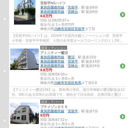
宮前平NSハイツ
東急田園都市線
「
宮前平
」駅 徒歩8分
東急田園都市線
「
宮崎台
」駅 徒歩8分
8.6万円
間取:
1LDK/35.67㎡
敷金/礼金:
1ヶ月/0万円
神奈川県
川崎市宮前区
宮前平
３丁目
【宮前平NSハイツ】は、2026年7月室内大幅リノベーション済 宮前平
小学校・宮前平中学校区、人気の全洋室オールフローリングの１ＬDKマ
ンション、大幅リフォーム済みでとても綺麗です
賃貸｜マンション
アミニティー鷺沼
東急田園都市線
「
鷺沼
」駅 徒歩10分
東急田園都市線
「
宮前平
」駅 徒歩14分
東急田園都市線
「
宮崎台
」駅 徒歩24分
8.8万円
間取:
3DK/58.00㎡
敷金/礼金:
1ヶ月/0ヶ月
神奈川県
川崎市宮前区
有馬
４丁目3-9
【アミニティー鷺沼106】は、西有馬小学区、急行停車駅の鷺沼駅徒歩10
分、WICのある3DKのお部屋です。南向きで日当良好、北側洋室と繋げて
約14帖のLDKとしてもOK。自転車・バイクの駐...
賃貸｜アパート
プチメゾンＤＥＮ
東急田園都市線
「
宮前平
」駅 徒歩7分
9万円
間取:
3DK/47.52㎡
敷金/礼金:
1ヶ月/1ヶ月