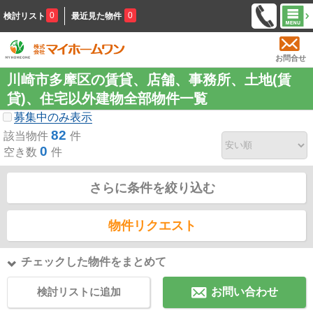
0
0
検討リスト
最近見た物件
お問合せ
川崎市多摩区の賃貸、店舗、事務所、土地(賃
貸)、住宅以外建物全部物件一覧
募集中のみ表示
82
該当物件
件
0
空き数
件
さらに条件を絞り込む
物件リクエスト
チェックした物件をまとめて
検討リストに追加
お問い合わせ