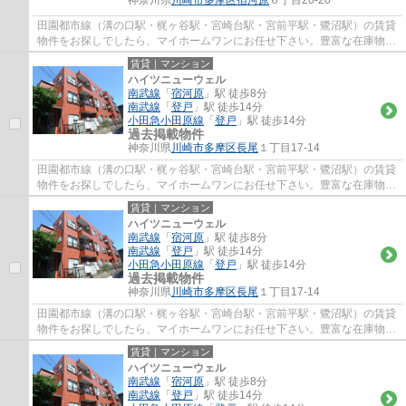
神奈川県
川崎市多摩区
宿河原
６丁目20-20
田園都市線（溝の口駅・梶ヶ谷駅・宮崎台駅・宮前平駅・鷺沼駅）の賃貸
物件をお探しでしたら、マイホームワンにお任せ下さい。豊富な在庫物件
から、お客様のご要望に合うお部屋をご提...
賃貸｜マンション
ハイツニューウェル
南武線
「
宿河原
」駅 徒歩8分
南武線
「
登戸
」駅 徒歩14分
小田急小田原線
「
登戸
」駅 徒歩14分
過去掲載物件
神奈川県
川崎市多摩区
長尾
１丁目17-14
田園都市線（溝の口駅・梶ヶ谷駅・宮崎台駅・宮前平駅・鷺沼駅）の賃貸
物件をお探しでしたら、マイホームワンにお任せ下さい。豊富な在庫物件
から、お客様のご要望に合うお部屋をご提...
賃貸｜マンション
ハイツニューウェル
南武線
「
宿河原
」駅 徒歩8分
南武線
「
登戸
」駅 徒歩14分
小田急小田原線
「
登戸
」駅 徒歩14分
過去掲載物件
神奈川県
川崎市多摩区
長尾
１丁目17-14
田園都市線（溝の口駅・梶ヶ谷駅・宮崎台駅・宮前平駅・鷺沼駅）の賃貸
物件をお探しでしたら、マイホームワンにお任せ下さい。豊富な在庫物件
から、お客様のご要望に合うお部屋をご提...
賃貸｜マンション
ハイツニューウェル
南武線
「
宿河原
」駅 徒歩8分
南武線
「
登戸
」駅 徒歩14分