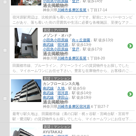
小田急小田原線
「
登戸
」駅 徒歩14分
過去掲載物件
神奈川県
川崎市多摩区
長尾
１丁目17-14
宿河原駅周辺は、比較的落ち着いたエリアです。駅前にスーパーやコンビ
ニがあり、落ち着いた街の雰囲気や生活に必要な各種施設、至便なアクセ
スなど、全体的に住みやすいポイントが揃...
賃貸｜アパート
メゾンド・オハナ
小田急小田原線
「
向ヶ丘遊園
」駅 徒歩13分
南武線
「
宿河原
」駅 徒歩13分
小田急小田原線
「
登戸
」駅 徒歩17分
過去掲載物件
神奈川県
川崎市多摩区
長尾
１丁目8-20
田園都市線、ブルーライン、グリーンラインの賃貸物件をお探しでした
ら、マイホームワンにお任せ下さい。豊富な在庫物件から、お客様のご要
望に合うお部屋をご提案致します。
賃貸｜マンション
カンフローエンス久地
南武線
「
久地
」駅 徒歩5分
南武線
「
宿河原
」駅 徒歩14分
南武線
「
津田山
」駅 徒歩19分
過去掲載物件
神奈川県
川崎市多摩区
宿河原
６丁目27-7
最寄り駅久地は、田園都市線（溝の口駅・梶ヶ谷駅・宮崎台駅・宮前平
駅・鷺沼駅）の賃貸物件をお探しでしたら、マイホームワンにお任せ下さ
い。豊富な在庫物件から、お客様のご要望に...
賃貸｜マンション
AYUTAKA2