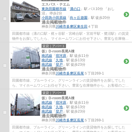
エスパス・テエム
東急田園都市線
「
溝の口
」駅 バス10分 「おし
沼」 停歩2分
小田急小田原線
「
向ヶ丘遊園
」駅 徒歩20分
過去掲載物件
神奈川県
川崎市多摩区
東生田
４丁目
田園都市線（溝の口駅・梶ヶ谷駅・宮崎台駅・宮前平駅・鷺沼駅）の賃貸
物件をお探しでしたら、マイホームワンにお任せ下さい。豊富な在庫物件
から、お客様のご要望に合うお部屋をご提...
賃貸｜アパート
仮）D-room長尾A棟
南武線
「
宿河原
」駅 徒歩11分
南武線
「
久地
」駅 徒歩13分
南武線
「
登戸
」駅 徒歩23分
過去掲載物件
神奈川県
川崎市多摩区
長尾
５丁目269-1
田園都市線、ブルーライン、グリーンラインの賃貸物件をお探しでした
ら、マイホームワンにお任せ下さい。豊富な在庫物件から、お客様のご要
望に合うお部屋をご提案致します。
賃貸｜アパート
仮）D-room長尾A棟
南武線
「
宿河原
」駅 徒歩11分
南武線
「
久地
」駅 徒歩13分
南武線
「
登戸
」駅 徒歩23分
過去掲載物件
神奈川県
川崎市多摩区
長尾
５丁目269-1
田園都市線、ブルーライン、グリーンラインの賃貸物件をお探しでした