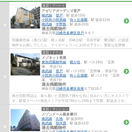
賃貸｜アパート
アゼリアガーデンズ登戸
南武線
「
登戸
」駅 徒歩10分
小田急小田原線
「
向ヶ丘遊園
」駅 徒歩12分
南武線
「
中野島
」駅 徒歩20分
過去掲載物件
神奈川県
川崎市多摩区
登戸
９９７
田園都市線（溝の口駅・梶ヶ谷駅・宮崎台駅・宮前平駅・鷺沼駅）の賃貸
物件をお探しでしたら、マイホームワンにお任せ下さい。豊富な在庫物件
から、お客様のご要望に合うお部屋をご提...
賃貸｜テラス
メゾネット長尾
東急田園都市線
「
梶が谷
」駅 バス18分 「五所
塚」 停歩7分
南武線
「
登戸
」駅 バス10分 「五所塚」 停歩7分
小田急小田原線
「
向ヶ丘遊園
」駅 バス7分 「五所
塚」 停歩7分
過去掲載物件
神奈川県
川崎市多摩区
長尾
６丁目33-7
梶が谷駅周辺は、落ち着いた雰囲気で静かな街に住みたい方にオススメで
す。駅前スーパー東急ストアが午前7時から25時まで営業、駅徒歩２分の
高津郵便局は、高津区の本局で不在時の荷物...
賃貸｜マンション
メゾンドール新多摩川
南武線
「
久地
」駅 徒歩9分
南武線
「
宿河原
」駅 徒歩12分
過去掲載物件