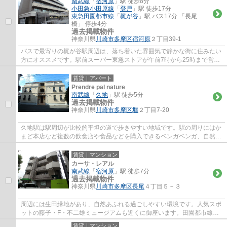
南武線
「
宿河原
」駅 徒歩8分
小田急小田原線
「
登戸
」駅 徒歩17分
東急田園都市線
「
梶が谷
」駅 バス17分 「長尾
橋」 停歩4分
過去掲載物件
神奈川県
川崎市多摩区
宿河原
２丁目39-1
バスで最寄りの梶が谷駅周辺は、落ち着いた雰囲気で静かな街に住みたい
方にオススメです。駅前スーパー東急ストアが午前7時から25時まで営
業、駅徒歩２分の高津郵便局は、高津区の本局...
賃貸｜アパート
Prendre pal nature
南武線
「
久地
」駅 徒歩5分
過去掲載物件
神奈川県
川崎市多摩区
堰
２丁目7-20
久地駅は駅周辺が比較的平坦の道で歩きやすい地域です。駅の周りにはか
まど本店など複数の飲食店や食品などを購入できるベンガベンガ、自然を
楽しむ東高根森林公園がございます。田園...
賃貸｜マンション
カーサ・レアル
南武線
「
宿河原
」駅 徒歩7分
過去掲載物件
神奈川県
川崎市多摩区
長尾
４丁目５－３
周辺には生田緑地があり、自然あふれる過ごしやすい環境です。人気スポ
ットの藤子・F・不二雄ミュージアムも近くに御座います。田園都市線、
ブルーライン、グリーンラインの賃貸物件を...
賃貸｜マンション