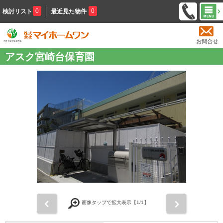
0
0
検討リスト
最近見た物件
お問合せ
アスク宮崎台保育園
前
次
画像タップで拡大表示【
1
/1】