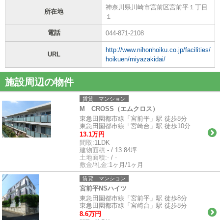
神奈川県川崎市宮前区宮前平１丁目
所在地
１
電話
044-871-2108
http://www.nihonhoiku.co.jp/facilities/
URL
hoikuen/miyazakidai/
施設周辺の物件
賃貸｜マンション
M CROSS（エムクロス）
東急田園都市線「宮前平」駅 徒歩8分
東急田園都市線「宮崎台」駅 徒歩10分
13.1万円
間取:
1LDK
建物面積:
- / 13.84坪
土地面積:
- / -
敷金/礼金:
1ヶ月/1ヶ月
賃貸｜マンション
宮前平NSハイツ
東急田園都市線「宮前平」駅 徒歩8分
東急田園都市線「宮崎台」駅 徒歩8分
8.6万円