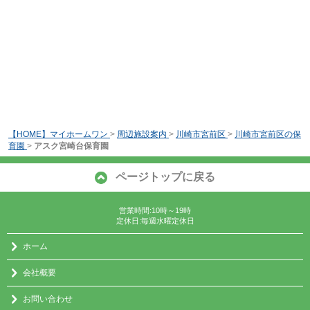
【HOME】マイホームワン
>
周辺施設案内
>
川崎市宮前区
>
川崎市宮前区の保
育園
>
アスク宮崎台保育園
ページトップに戻る
営業時間:10時～19時
定休日:毎週水曜定休日
ホーム
会社概要
お問い合わせ