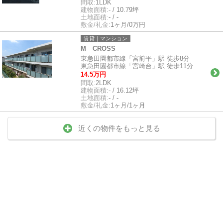
間取:
1LDK
建物面積:
- / 10.79坪
土地面積:
- / -
敷金/礼金:
1ヶ月/0万円
賃貸｜マンション
M CROSS
東急田園都市線「宮前平」駅 徒歩8分
東急田園都市線「宮崎台」駅 徒歩11分
14.5万円
間取:
2LDK
建物面積:
- / 16.12坪
土地面積:
- / -
敷金/礼金:
1ヶ月/1ヶ月
近くの物件をもっと見る