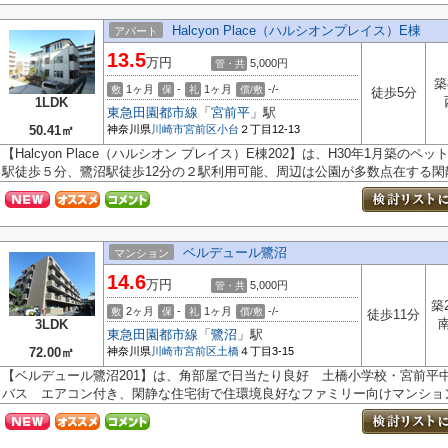
Halcyon Place（ハルシオンプレイス）E棟
アパート
13.5
万円
5,000円
管・共
築
1ヶ月
-
1ヶ月
-/-
敷
保
礼
償/敷
徒歩5分
1LDK
東急田園都市線
「
宮前平
」駅
50.41㎡
神奈川県
川崎市宮前区
小台
２丁目12-13
【Halcyon Place（ハルシオン プレイス）E棟202】は、H30年1月築
駅徒歩５分、鷺沼駅徒歩12分の２駅利用可能、周辺は公園が多数点在する閑静.
ベルデュール鷺沼
マンション
14.6
万円
5,000円
管・共
築
2ヶ月
-
1ヶ月
-/-
敷
保
礼
償/敷
徒歩11分
3LDK
東急田園都市線
「
鷺沼
」駅
72.00㎡
神奈川県
川崎市宮前区
土橋
４丁目3-15
【ベルデュール鷺沼201】は、角部屋で日当たり良好 土橋小学校・宮前平
バス エアコン付き、閑静な住宅街で住環境良好なファミリー向けマンション.