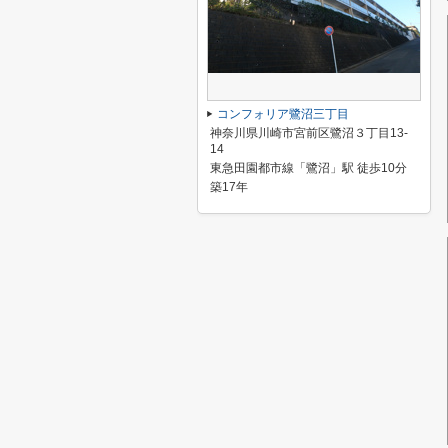
コンフォリア鷺沼三丁目
神奈川県川崎市宮前区鷺沼３丁目13-
14
東急田園都市線「鷺沼」駅 徒歩10分
築17年