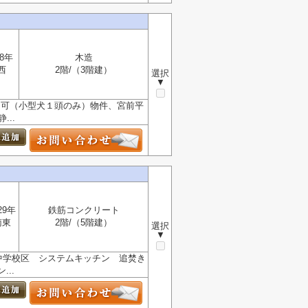
8年
木造
西
2階/（3階建）
選択
▼
のペット可（小型犬１頭のみ）物件、宮前平
..
29年
鉄筋コンクリート
南東
2階/（5階建）
選択
▼
中学校区 システムキッチン 追焚き
..