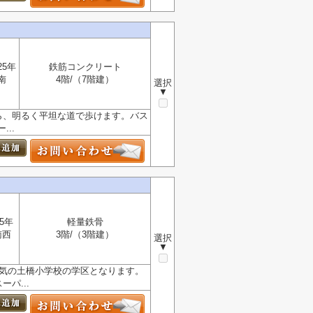
25年
鉄筋コンクリート
南
4階/（7階建）
選択
▼
ら、明るく平坦な道で歩けます。バス
..
5年
軽量鉄骨
南西
3階/（3階建）
選択
▼
。人気の土橋小学校の学区となります。
パ...