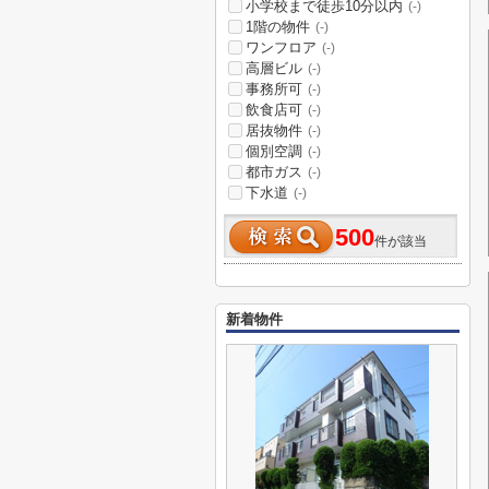
小学校まで徒歩10分以内
(-)
1階の物件
(-)
ワンフロア
(-)
高層ビル
(-)
事務所可
(-)
飲食店可
(-)
居抜物件
(-)
個別空調
(-)
都市ガス
(-)
下水道
(-)
500
件が該当
新着物件