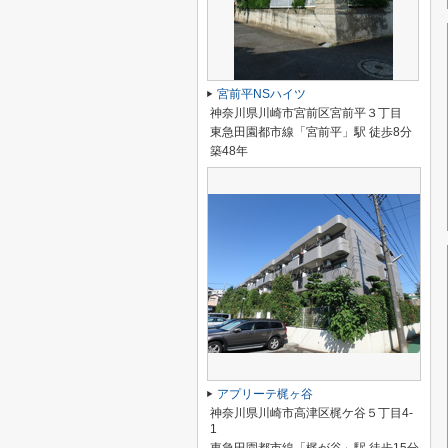
宮前平NSハイツ
神奈川県川崎市宮前区宮前平３丁目
東急田園都市線「宮前平」駅 徒歩8分
築48年
アプリーテ梶ヶ谷
神奈川県川崎市高津区梶ケ谷５丁目4-
1