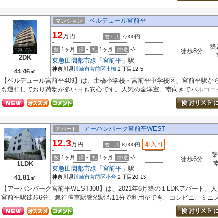
ベルデュール宮前平
マンション
12
万円
7,000円
管・共
築
1ヶ月
-
1ヶ月
-/-
敷
保
礼
償/敷
徒歩8分
2DK
東急田園都市線
「
宮前平
」駅
神奈川県
川崎市宮前区
土橋
２丁目12-5
44.46㎡
【ベルデュール宮前平409】は、土橋小学校・宮前平中学校区、宮前平駅か
も運行しており荷物が多い日も安心です。人気の全洋室。南向きでバルコニー.
アーバンパーク宮前平WEST
アパート
12.3
万円
即入可
8,000円
管・共
築
1ヶ月
-
1ヶ月
-/-
敷
保
礼
償/敷
徒歩6分
1LDK
東急田園都市線
「
宮前平
」駅
41.81㎡
神奈川県
川崎市宮前区
小台
２丁目20-13
【アーバンパーク宮前平WEST308】は、2021年6月築の１LDKアパート
宮前平駅徒歩6分、急行停車駅鷺沼駅も11分で利用ができ、コンビニ、ミニスー