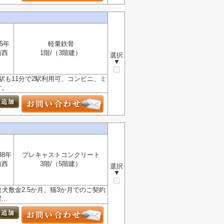
5年
軽量鉄骨
南西
1階/（3階建）
選択
▼
駅も11分で2駅利用可、コンビニ、ミ
す。
38年
プレキャストコンクリート
南西
3階/（5階建）
選択
▼
犬敷金2.5か月、猫3か月でのご契約
..