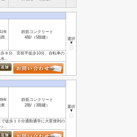
41年
鉄筋コンクリート
南西
4階/（5階建）
選択
▼
徒歩８分、宮前平徒歩10分、自転車の
...
39年
鉄筋コンクリート
南東
2階/（3階建）
選択
▼
まで徒歩１０分通勤通学に大変便利の
...