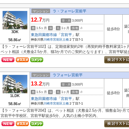
ラ・フォーレ宮前平
マンション
12.7
万円
3,000円
管・共
築
1.5ヶ月
-
1ヶ月
-/-
敷
保
礼
償/敷
徒歩8分
3DK
東急田園都市線
「
宮前平
」駅
58.86㎡
神奈川県
川崎市宮前区
土橋
２丁目7-1
【ラ・フォーレ宮前平102】は、定期借家契約2年（再契約時手数料家賃1
ペット相談（犬敷金2.5か月、猫3か月でのご契約となります）、宮前平駅徒歩.
ラフォーレ宮前平
マンション
13.2
万円
3,000円
管・共
築
1.5ヶ月
-
1ヶ月
-/-
敷
保
礼
償/敷
徒歩8分
1LDK
東急田園都市線
「
宮前平
」駅
58.86㎡
神奈川県
川崎市宮前区
土橋
２丁目7-1
【ラ・フォーレ宮前平204】は、ペット相談（犬敷金2.5か月、猫敷金3か
宮前平中学校区、宮前平駅徒歩5分、人気の土橋小学区内、