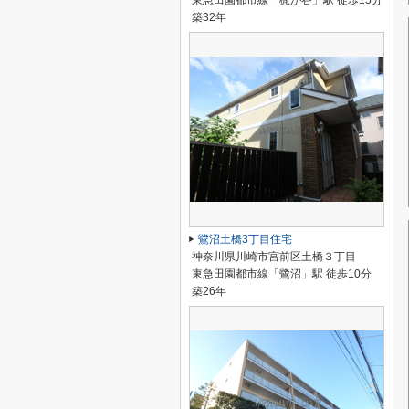
東急田園都市線「梶が谷」駅 徒歩15分
築32年
鷺沼土橋3丁目住宅
神奈川県川崎市宮前区土橋３丁目
東急田園都市線「鷺沼」駅 徒歩10分
築26年