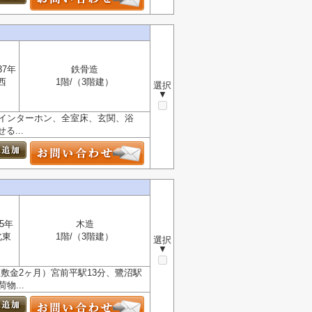
37年
鉄骨造
西
1階/（3階建）
選択
▼
付インターホン、全室床、玄関、浴
...
5年
木造
北東
1階/（3階建）
選択
▼
匹敷金2ヶ月）宮前平駅13分、鷺沼駅
...