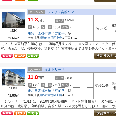
フェリス宮前平２
マンション
11.3
万円
7,000円
管・共
築
1ヶ月
-
0ヶ月
-/-
敷
保
礼
償/敷
徒歩3分
1DK
東急田園都市線
「
宮前平
」駅
39.66㎡
神奈川県
川崎市宮前区
小台
２丁目８-10
【フェリス宮前平2 104】は、Ｈ30年7月リノベーション済（ＴＶモニター
室、洗面台、温水便座交換、建具交換）宮前平駅まで徒歩３分のペット暮らせる
ミルトリーベ
アパート
11.8
万円
2,000円
管・共
築
1ヶ月
-
0ヶ月
-/-
敷
保
礼
償/敷
徒歩13分
1LDK
東急田園都市線
「
宮前平
」駅
41.80㎡
神奈川県
川崎市宮前区
土橋
４丁目11-8
【ミルトリーベ101】は、2020年10月築物件 ペット飼育相談可（犬か猫1
15分の他、鷺沼駅、宮崎台駅、宮前平駅にバス便も運行しており、雨の日や荷物