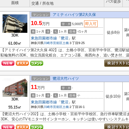
バス徒歩
面積
交通 / 所在地
アミティハイツ第2大久保
マンション
10.5
万円
即入可
5,000円
管・共
築
1ヶ月
-
1ヶ月
-/1ヶ月
敷
保
礼
償/敷
徒歩8分
3DK
東急田園都市線
「
鷺沼
」駅
61.00㎡
神奈川県
川崎市宮前区
土橋
３丁目9-25
【アミテイハイツ第2大久保 402】は、土橋小学区、宮前平中学区、鷺沼駅
駐輪無料の3DK、独立洗面化粧台、エアコン2基、南西向き、追い焚き付、温水
鷺沼大竹ハイツ
マンション
11
万円
-
管・共
築
1ヶ月
-
1ヶ月
-/-
敷
保
礼
償/敷
徒歩10分
3DK
東急田園都市線
「
鷺沼
」駅
55.15㎡
神奈川県
川崎市宮前区
土橋
２丁目16-1
【鷺沼大竹ハイツ202】は、土橋小学校・宮前平中学校区、急行停車駅鷺沼
3DK、安心のTVモニター付インターホン、キッチンは使いやすいシステムキッ