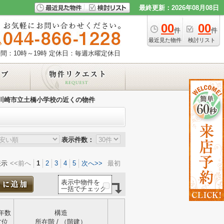
最終更新：2026年08月08日
00
00
件
件
最近見た物件
検討リスト
間：10時～19時
定休日：毎週水曜定休日
川崎市立土橋小学校の近くの物件
表示件数：
表示
<<前へ
1
2
3
4
5
次へ>>
最初
表示中物件を
一括でチェック
年数
構造
方位
所在階 / （階建）