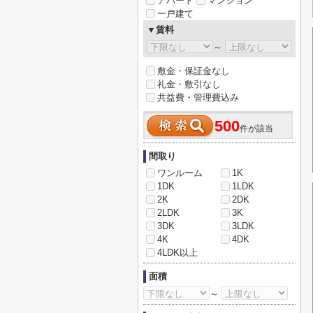
アパート
マンション
一戸建て
▼賃料
～
敷金・保証金なし
礼金・敷引なし
共益費・管理費込み
500
件が該当
間取り
ワンルーム
1K
1DK
1LDK
2K
2DK
2LDK
3K
3DK
3LDK
4K
4DK
4LDK以上
面積
～