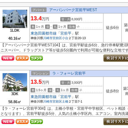
アーバンパーク宮前平WEST
アパート
13.4
万円
8,000円
管・共
築
1ヶ月
-
1ヶ月
-/-
敷
保
礼
償/敷
徒歩6分
1LDK
東急田園都市線
「
宮前平
」駅
40.16㎡
神奈川県
川崎市宮前区
小台
２丁目20-13
【アーバンパーク宮前平WEST104】は、宮前平駅徒歩6分、急行停車駅鷺沼
ニスーパー、ドラッグストア等が徒歩5分圏内で利用が可能な便利な立地で
ラ・フォーレ宮前平
マンション
13.5
万円
3,000円
管・共
築
1.5ヶ月
-
1ヶ月
-/-
敷
保
礼
償/敷
徒歩8分
3DK
東急田園都市線
「
宮前平
」駅
58.86㎡
神奈川県
川崎市宮前区
土橋
２丁目7-1
【ラ・フォーレ宮前平304】は、土橋小学校・宮前平中学校区、ペット相談（
となります）、宮前平駅徒歩5分、人気の土橋小学区内、エアコン。室内洗濯.