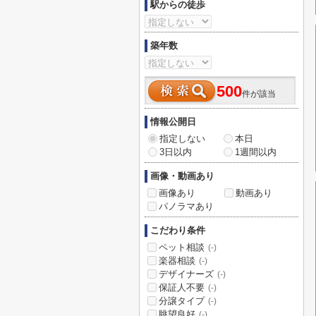
駅からの徒歩
築年数
500
件が該当
情報公開日
指定しない
本日
3日以内
1週間以内
画像・動画あり
画像あり
動画あり
パノラマあり
こだわり条件
ペット相談
(-)
楽器相談
(-)
デザイナーズ
(-)
保証人不要
(-)
分譲タイプ
(-)
眺望良好
(-)