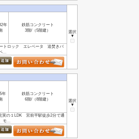
32年
鉄筋コンクリート
南
3階/（5階建）
選択
▼
オートロック エレベータ 追焚きバ
..
5年
鉄筋コンクリート
南
6階/（8階建）
選択
▼
充実の１LDK 宮前平駅徒歩2分で通
...