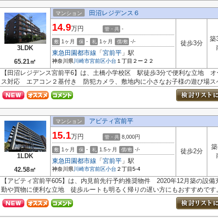
田沼レジデンス６
マンション
14.9
万円
-
管・共
築
1ヶ月
-
1ヶ月
-/-
敷
保
礼
償/敷
徒歩3分
3LDK
東急田園都市線
「
宮前平
」駅
65.21㎡
神奈川県
川崎市宮前区
小台
１丁目２ー２２
【田沼レジデンス宮前平6】は、土橋小学校区 駅徒歩3分で便利な立地 
ス対応 エアコン２基付き 防犯カメラ、敷地内に小さなお子様の遊び場スペ.
アビティ宮前平
マンション
15.1
万円
8,000円
管・共
築
1ヶ月
-
1.5ヶ月
-/-
敷
保
礼
償/敷
徒歩2分
1LDK
東急田園都市線
「
宮前平
」駅
42.58㎡
神奈川県
川崎市宮前区
小台
２丁目5-4
【アビティ宮前平605】は、内見前先行予約推奨物件 2020年12月築の設備
勤や買物に便利な立地 徒歩ルートも明るく帰りの遅い方にもおすすめです。モ