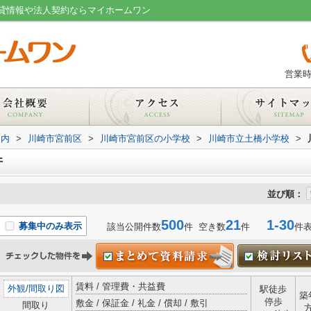
貸情報や法人契約ならマイホームワン
営業時
案内
>
川崎市宮前区
>
川崎市宮前区の小学校
>
川崎市立土橋小学校
>
件
並び順：
500
21
1-30
募集中のみ表示
該当公開件数
件 空き数
件
件
賃料 / 管理費・共益費
外観
/
間取り図
駅徒歩
築
停歩
敷金 / 保証金 / 礼金 / 償却 / 敷引
間取り