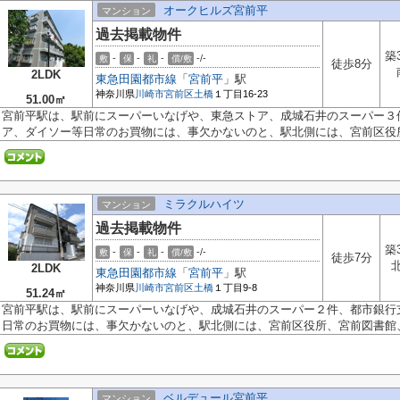
オークヒルズ宮前平
マンション
過去掲載物件
築
-
-
-
-/-
敷
保
礼
償/敷
徒歩8分
2LDK
東急田園都市線
「
宮前平
」駅
神奈川県
川崎市宮前区
土橋
１丁目16-23
51.00㎡
宮前平駅は、駅前にスーパーいなげや、東急ストア、成城石井のスーパー３
ア、ダイソー等日常のお買物には、事欠かないのと、駅北側には、宮前区役所、
ミラクルハイツ
マンション
過去掲載物件
築
-
-
-
-/-
敷
保
礼
償/敷
徒歩7分
2LDK
東急田園都市線
「
宮前平
」駅
神奈川県
川崎市宮前区
土橋
１丁目9-8
51.24㎡
宮前平駅は、駅前にスーパーいなげや、成城石井のスーパー２件、都市銀行
日常のお買物には、事欠かないのと、駅北側には、宮前区役所、宮前図書館、.
ベルデュール宮前平
マンション