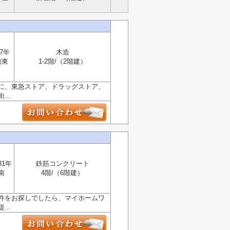
7年
木造
南東
1-2階/（2階建）
に、東急ストア、ドラッグストア、
..
31年
鉄筋コンクリート
南
4階/（6階建）
件をお探しでしたら、マイホームワ
..