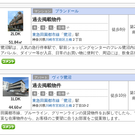
プランドール
マンション
過去掲載物件
築
-
-
-
-/-
敷
保
礼
償/敷
徒歩8分
2LDK
東急田園都市線
「
鷺沼
」駅
神奈川県
川崎市宮前区
土橋
２丁目
51.84㎡
鷺沼駅は、人気の急行停車駅で、駅前ショッピングセンターのフレル鷺沼内
アパレル、ダイソー等が入店、日常のお買い物に便利で、周辺には、飲食店街.
ヴィラ鷺沼
アパート
過去掲載物件
築
-
-
-
-/-
敷
保
礼
償/敷
徒歩10分
1LDK
東急田園都市線
「
鷺沼
」駅
神奈川県
川崎市宮前区
土橋
２丁目10-2
44.60㎡
田園都市線、ブルーライン、グリーンラインの賃貸物件をお探しでしたら、
富な在庫物件から、お客様のご要望に合うお部屋をご提案致します。