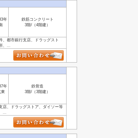
33年
鉄筋コンクリート
南
3階/（4階建）
件、都市銀行支店、ドラッグスト
...
37年
鉄骨造
北東
3階/（3階建）
支店、ドラッグストア、ダイソー等
..