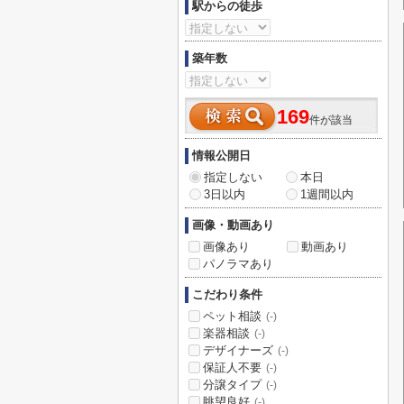
駅からの徒歩
築年数
169
件が該当
情報公開日
指定しない
本日
3日以内
1週間以内
画像・動画あり
画像あり
動画あり
パノラマあり
こだわり条件
ペット相談
(-)
楽器相談
(-)
デザイナーズ
(-)
保証人不要
(-)
分譲タイプ
(-)
眺望良好
(-)