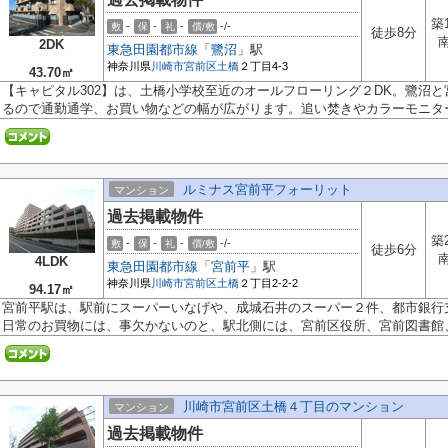
築
-
-
-
-/-
敷
保
礼
償/敷
徒歩8分
2DK
東急田園都市線
「
鷺沼
」駅
神奈川県
川崎市宮前区
土橋
２丁目4-3
43.70㎡
【キャピタル302】は、土橋小学校至近のオールフローリング２DK。鷺沼
るので通勤通学、お買い物などの幅が広がります。追い焚きやカラーモニター.
ルミナス宮前平フォーリット
マンション
過去掲載物件
築
-
-
-
-/-
敷
保
礼
償/敷
徒歩6分
4LDK
東急田園都市線
「
宮前平
」駅
神奈川県
川崎市宮前区
土橋
２丁目2-2-2
94.17㎡
宮前平駅は、駅前にスーパーいなげや、成城石井のスーパー２件、都市銀行
日常のお買物には、事欠かないのと、駅北側には、宮前区役所、宮前図書館、.
川崎市宮前区土橋４丁目のマンション
マンション
過去掲載物件