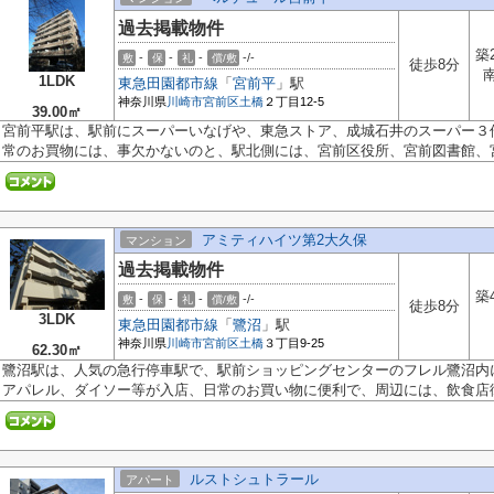
過去掲載物件
築
-
-
-
-/-
敷
保
礼
償/敷
徒歩8分
1LDK
東急田園都市線
「
宮前平
」駅
神奈川県
川崎市宮前区
土橋
２丁目12-5
39.00㎡
宮前平駅は、駅前にスーパーいなげや、東急ストア、成城石井のスーパー３
常のお買物には、事欠かないのと、駅北側には、宮前区役所、宮前図書館、宮.
アミティハイツ第2大久保
マンション
過去掲載物件
築
-
-
-
-/-
敷
保
礼
償/敷
徒歩8分
3LDK
東急田園都市線
「
鷺沼
」駅
神奈川県
川崎市宮前区
土橋
３丁目9-25
62.30㎡
鷺沼駅は、人気の急行停車駅で、駅前ショッピングセンターのフレル鷺沼内
アパレル、ダイソー等が入店、日常のお買い物に便利で、周辺には、飲食店街.
ルストシュトラール
アパート