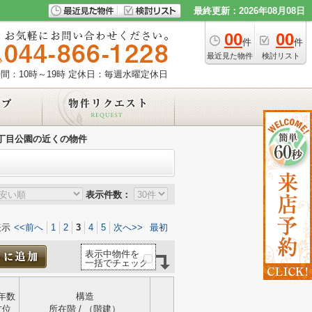
最終更新：2026年08月08日
00
00
件
件
最近見た物件
検討リスト
間：10時～19時
定休日：毎週水曜定休日
丁目公園の近くの物件
表示件数：
表示
<<前へ
1
2
3
4
5
次へ>>
最初
表示中物件を
一括でチェック
年数
構造
方位
所在階 / （階建）