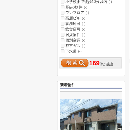
小学校まで徒歩10分以内
(-)
1階の物件
(-)
ワンフロア
(-)
高層ビル
(-)
事務所可
(-)
飲食店可
(-)
居抜物件
(-)
個別空調
(-)
都市ガス
(-)
下水道
(-)
169
件が該当
新着物件