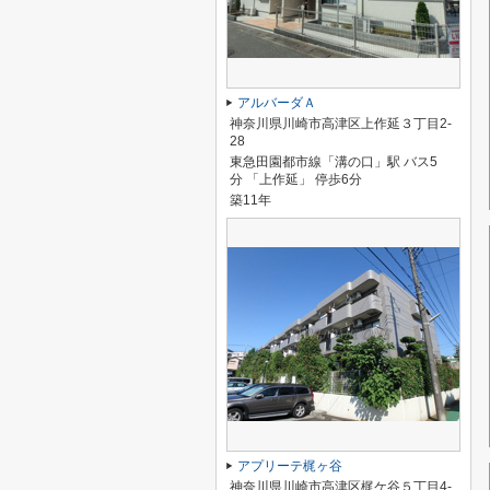
アルバーダＡ
神奈川県川崎市高津区上作延３丁目2-
28
東急田園都市線「溝の口」駅 バス5
分 「上作延」 停歩6分
築11年
アプリーテ梶ヶ谷
神奈川県川崎市高津区梶ケ谷５丁目4-