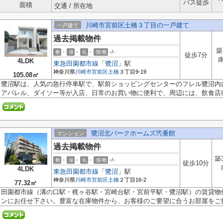
バス徒歩
面積
交通 / 所在地
川崎市宮前区土橋３丁目の一戸建て
一戸建て
過去掲載物件
築
-
-
-
-/-
敷
保
礼
償/敷
徒歩7分
4LDK
東急田園都市線
「
鷺沼
」駅
神奈川県
川崎市宮前区
土橋
３丁目9-19
105.08㎡
鷺沼駅は、人気の急行停車駅で、駅前ショッピングセンターのフレル鷺沼内
アパレル、ダイソー等が入店、日常のお買い物に便利で、周辺には、飲食店街.
鷺沼北パークホームズ弐番館
マンション
過去掲載物件
築
-
-
-
-/-
敷
保
礼
償/敷
徒歩10分
4LDK
東急田園都市線
「
鷺沼
」駅
神奈川県
川崎市宮前区
土橋
２丁目16-2
77.32㎡
田園都市線（溝の口駅・梶ヶ谷駅・宮崎台駅・宮前平駅・鷺沼駅）の賃貸物
ンにお任せ下さい。豊富な在庫物件から、お客様のご要望に合うお部屋をご提.