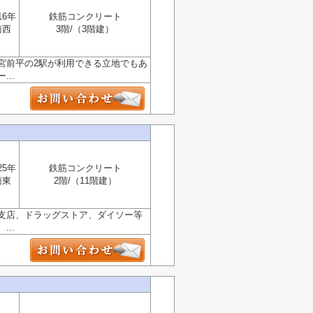
16年
鉄筋コンクリート
南西
3階/（3階建）
と宮前平の2駅が利用できる立地でもあ
..
25年
鉄筋コンクリート
南東
2階/（11階建）
支店、ドラッグストア、ダイソー等
..