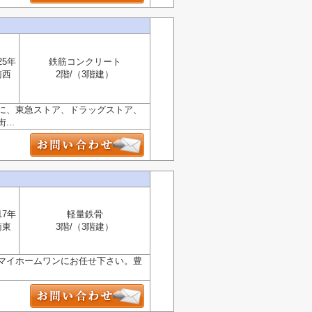
25年
鉄筋コンクリート
南西
2階/（3階建）
に、東急ストア、ドラッグストア、
..
17年
軽量鉄骨
南東
3階/（3階建）
マイホームワンにお任せ下さい。豊