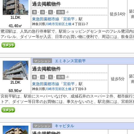
過去掲載物件
築
-
-
-
-/-
敷
保
礼
償/敷
徒歩14分
1LDK
東急田園都市線
「
宮前平
」駅
神奈川県
川崎市宮前区
土橋
４丁目11-7
41.40㎡
鷺沼駅は、人気の急行停車駅で、駅前ショッピングセンターのフレル鷺沼内
アパレル、ダイソー等が入店、日常のお買い物に便利で、周辺には、飲食店街.
エミネンス宮前平
マンション
過去掲載物件
築
-
-
-
-/-
敷
保
礼
償/敷
徒歩5分
2LDK
東急田園都市線
「
宮前平
」駅
神奈川県
川崎市宮前区
土橋
２丁目6-3
60.90㎡
宮前平駅は、駅前にスーパーいなげや、成城石井のスーパー２件、都市銀行
トア、ダイソー等日常のお買物には、事欠かないのと、駅北側には、宮前区役.
キャピタル
マンション
過去掲載物件