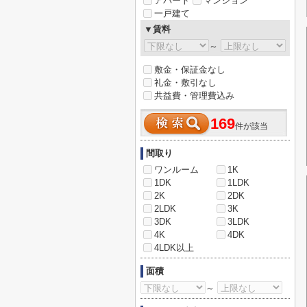
アパート
マンション
一戸建て
▼賃料
～
敷金・保証金なし
礼金・敷引なし
共益費・管理費込み
169
件が該当
間取り
ワンルーム
1K
1DK
1LDK
2K
2DK
2LDK
3K
3DK
3LDK
4K
4DK
4LDK以上
面積
～