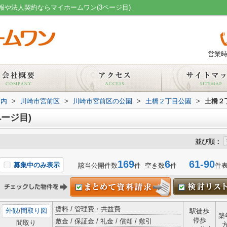
や法人契約ならマイホームワン(3ページ目)
営業時
案内
>
川崎市宮前区
>
川崎市宮前区の公園
>
土橋２丁目公園
>
土橋２
ージ目)
並び順：
169
6
61-90
募集中のみ表示
該当公開件数
件 空き数
件
件
賃料 / 管理費・共益費
外観
/
間取り図
駅徒歩
築
停歩
敷金 / 保証金 / 礼金 / 償却 / 敷引
間取り