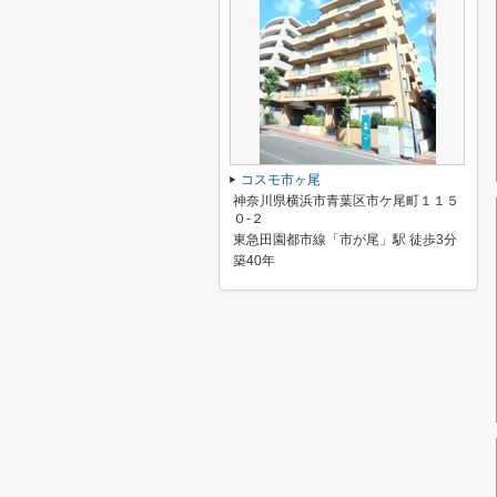
コスモ市ヶ尾
神奈川県横浜市青葉区市ケ尾町１１５
０-２
東急田園都市線「市が尾」駅 徒歩3分
築40年