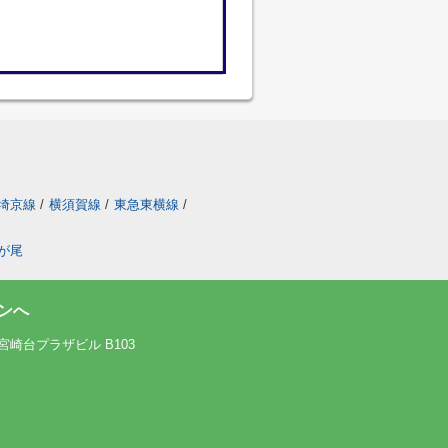
埼京線
/
横須賀線
/
東急東横線
/
が尾
ンへ
宮崎台プラザビル B103