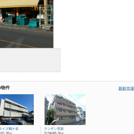
の物件
新鮮市場
ライズ鶴ケ谷
ランデン宮前
/51.35㎡
2LDK/85.26㎡