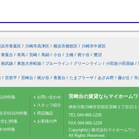
横浜市青葉区
/
川崎市高津区
/
横浜市都筑区
/
川崎市中原区
青葉台
/
有馬
/
宮崎
/
馬絹
/
小台
/
土橋
/
梶ケ谷
/
鷺沼
南武線
/
東急大井町線
/
ブルーライン
/
グリーンライン
/
小田急小田原線
/
口
/
宮前平
/
宮崎台
/
梶が谷
/
青葉台
/
たまプラーザ
/
あざみ野
/
藤が丘
/
市
宮崎台の賃貸ならマイホームワ
分以内特集
お問い合わせ
スタッフ紹介
神奈川県川崎市宮前区宮崎２丁目12-1 
歩10分以内特集
周辺施設
TEL:044-866-1228
含む)特集
お客様の声
FAX:044-866-1229
すめ特集
Copyright(c) 株式会社マイホームワン
All Rights Reserved.