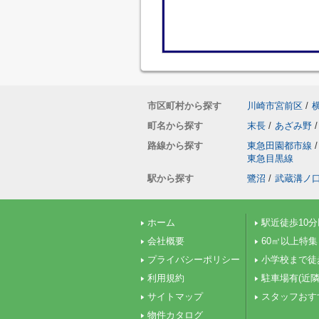
市区町村から探す
川崎市宮前区
/
町名から探す
末長
/
あざみ野
/
路線から探す
東急田園都市線
/
東急目黒線
駅から探す
鷺沼
/
武蔵溝ノ
ホーム
駅近徒歩10
会社概要
60㎡以上特集
プライバシーポリシー
小学校まで徒
利用規約
駐車場有(近隣
サイトマップ
スタッフおす
物件カタログ