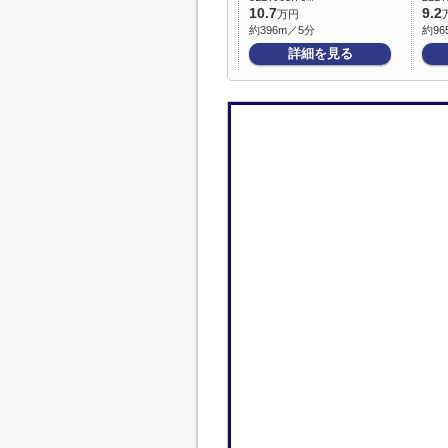
10.7
9.2
万円
約396m／5分
約96
詳細を見る