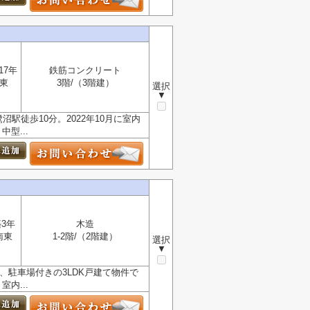
17年
鉄筋コンクリート
東
3階/（3階建）
選択
▼
駅徒歩10分。2022年10月に室内
型...
3年
木造
南東
1-2階/（2階建）
選択
▼
築、駐車場付きの3LDK戸建て物件で
内...