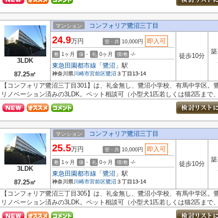
コンフォリア鷺沼三丁目
マンション
24.9
万円
即入可
10,000円
管・共
築
1ヶ月
-
0ヶ月
-/-
敷
保
礼
償/敷
徒歩10分
3LDK
東急田園都市線
「
鷺沼
」駅
87.25㎡
神奈川県
川崎市宮前区
鷺沼
３丁目13-14
【コンフォリア鷺沼三丁目301】は、礼金無し、鷺沼小学校、有馬中学区。鷺沼
リノベーション済みの3LDK。ペット相談可（小型犬1匹若しくは猫2匹まで、中
コンフォリア鷺沼三丁目
マンション
25.5
万円
即入可
10,000円
管・共
築
1ヶ月
-
0ヶ月
-/-
敷
保
礼
償/敷
徒歩10分
3LDK
東急田園都市線
「
鷺沼
」駅
87.25㎡
神奈川県
川崎市宮前区
鷺沼
３丁目13-14
【コンフォリア鷺沼三丁目305】は、礼金無し、鷺沼小学校、有馬中学区。鷺沼
リノベーション済みの3LDK。ペット相談可（小型犬1匹若しくは猫2匹まで、中