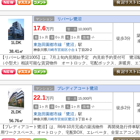
リバーレ鷺沼
マンション
17.6
万円
10,000円
管・共
築
1ヶ月
0ヶ月
1ヶ月
-/-
敷
保
礼
償/敷
徒歩3分
1LDK
東急田園都市線
「
鷺沼
」駅
神奈川県
川崎市宮前区
小台
１丁目20-2
38.41㎡
【リバーレ鷺沼1005】は、7月上旬内見開始予定 内見前予約受付可 鷺
（小型犬）相談可能な賃貸物件 オートロック、宅配ボックス、床暖房、エア.
プレディアコート鷺沼
マンション
22.1
万円
15,000円
管・共
築
1ヶ月
0ヶ月
1ヶ月
-/-
敷
保
礼
償/敷
徒歩2分
2LDK
東急田園都市線
「
鷺沼
」駅
神奈川県
川崎市宮前区
鷺沼
３丁目４-2
56.76㎡
【プレディアコート鷺沼】は、R6年10月完成の築浅物件 再開発急行停車
用ワークスペース、オートロック、宅配BOX、エレベータ、全室エアコン完備で