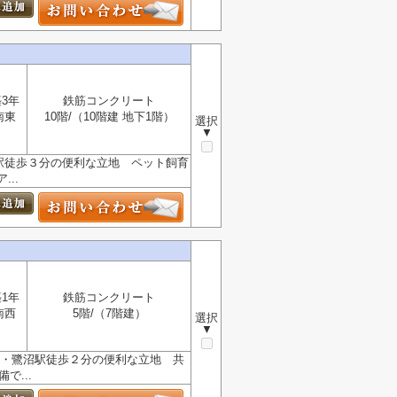
3年
鉄筋コンクリート
南東
10階/（10階建 地下1階）
選択
▼
沼駅徒歩３分の便利な立地 ペット飼育
..
1年
鉄筋コンクリート
南西
5階/（7階建）
選択
▼
駅・鷺沼駅徒歩２分の便利な立地 共
...