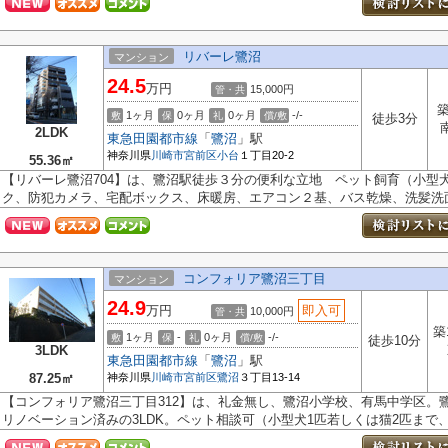
リバーレ鷺沼
マンション
24.5
万円
15,000円
管・共
築
1ヶ月
0ヶ月
0ヶ月
-/-
敷
保
礼
償/敷
徒歩3分
2LDK
東急田園都市線
「
鷺沼
」駅
神奈川県
川崎市宮前区
小台
１丁目20-2
55.36㎡
【リバーレ鷺沼704】は、鷺沼駅徒歩３分の便利な立地 ペット飼育（小型
ク、防犯カメラ、宅配ボックス、床暖房、エアコン２基、バス乾燥、洗髪洗面.
コンフォリア鷺沼三丁目
マンション
24.9
万円
即入可
10,000円
管・共
築
1ヶ月
-
0ヶ月
-/-
敷
保
礼
償/敷
徒歩10分
3LDK
東急田園都市線
「
鷺沼
」駅
87.25㎡
神奈川県
川崎市宮前区
鷺沼
３丁目13-14
【コンフォリア鷺沼三丁目312】は、礼金無し、鷺沼小学校、有馬中学区。鷺沼
リノベーション済みの3LDK。ペット相談可（小型犬1匹若しくは猫2匹まで、中