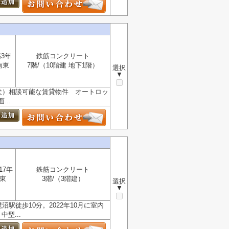
3年
鉄筋コンクリート
南東
7階/（10階建 地下1階）
選択
▼
犬）相談可能な賃貸物件 オートロッ
..
17年
鉄筋コンクリート
東
3階/（3階建）
選択
▼
駅徒歩10分。2022年10月に室内
型...