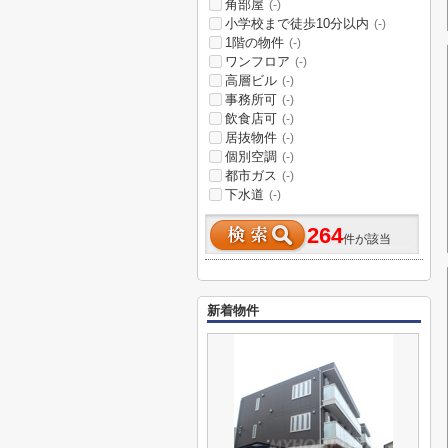
角部屋
(-)
小学校まで徒歩10分以内
(-)
1階の物件
(-)
ワンフロア
(-)
高層ビル
(-)
事務所可
(-)
飲食店可
(-)
居抜物件
(-)
個別空調
(-)
都市ガス
(-)
下水道
(-)
264
件が該当
新着物件