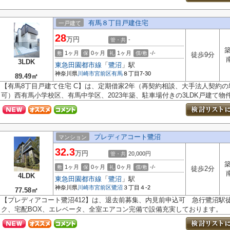
有馬８丁目戸建住宅
一戸建て
28
万円
-
管・共
築
1ヶ月
0ヶ月
1ヶ月
-/-
敷
保
礼
償/敷
徒歩9分
3LDK
東急田園都市線
「
鷺沼
」駅
神奈川県
川崎市宮前区
有馬
８丁目7-30
89.49㎡
【有馬8丁目戸建て住宅 C】は、定期借家2年（再契約相談、大手法人契約
可）西有馬小学校区、有馬中学区、2023年築、駐車場付きの3LDK戸建て物件で
プレディアコート鷺沼
マンション
32.3
万円
20,000円
管・共
築
1ヶ月
0ヶ月
0ヶ月
-/-
敷
保
礼
償/敷
徒歩2分
4LDK
東急田園都市線
「
鷺沼
」駅
神奈川県
川崎市宮前区
鷺沼
３丁目４-2
77.58㎡
【プレディアコート鷺沼412】は、退去前募集、内見前申込可 急行鷺沼駅
ク、宅配BOX、エレベータ、全室エアコン完備で設備充実しております。