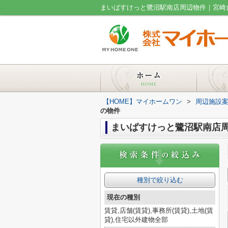
まいばすけっと鷺沼駅南店周辺物件｜宮崎
【HOME】マイホームワン
>
周辺施設
の物件
まいばすけっと鷺沼駅南店
種別で絞り込む
現在の種別
賃貸,店舗(賃貸),事務所(賃貸),土地(賃
貸),住宅以外建物全部