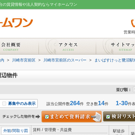
台の賃貸情報や法人契約ならマイホームワン
営業時
案内
>
川崎市宮前区
>
川崎市宮前区のスーパー
>
まいばすけっと鷺沼駅
周辺物件
並び順：
264
14
1-30
募集中のみ表示
該当公開件数
件 空き数
件
件
賃料 / 管理費・共益費
外観
/
間取り図
駅徒歩
築