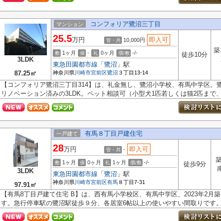
コンフォリア鷺沼三丁目
マンション
25.5
万円
即入可
10,000円
管・共
築
1ヶ月
-
0ヶ月
-/-
敷
保
礼
償/敷
徒歩10分
3LDK
東急田園都市線
「
鷺沼
」駅
87.25㎡
神奈川県
川崎市宮前区
鷺沼
３丁目13-14
【コンフォリア鷺沼三丁目314】は、礼金無し、鷺沼小学校、有馬中学区。鷺沼
リノベーション済みの3LDK。ペット相談可（小型犬1匹若しくは猫2匹まで、中
有馬８丁目戸建住宅
一戸建て
28
万円
即入可
-
管・共
築
1ヶ月
0ヶ月
1ヶ月
-/-
敷
保
礼
償/敷
徒歩9分
3LDK
東急田園都市線
「
鷺沼
」駅
神奈川県
川崎市宮前区
有馬
８丁目7-31
97.91㎡
【有馬8丁目戸建て住宅 B】は、西有馬小学校区、有馬中学区、2023年2月
す。急行停車駅の鷺沼駅徒歩９分、各居室6帖以上の使いやすい間取りです。室