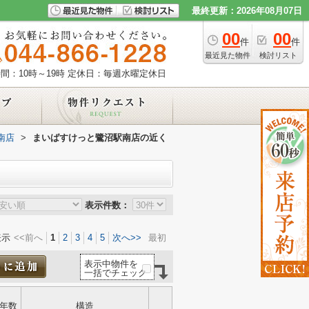
最終更新：2026年08月07日
00
00
件
件
最近見た物件
検討リスト
間：10時～19時
定休日：毎週水曜定休日
南店
>
まいばすけっと鷺沼駅南店の近く
表示件数：
表示
<<前へ
1
2
3
4
5
次へ>>
最初
表示中物件を
一括でチェック
年数
構造