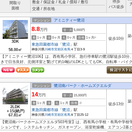
停歩
敷金 / 保証金 / 礼金 / 償却 / 敷引
間取り
バス徒歩
面積
交通 / 所在地
アミニティー鷺沼
マンション
8.8
万円
5,000円
管・共
築
1ヶ月
0ヶ月
0ヶ月
1ヶ月/-
敷
保
礼
償/敷
徒歩10分
3DK
東急田園都市線
「
鷺沼
」駅
58.00㎡
神奈川県
川崎市宮前区
有馬
４丁目3-9
【アミニティー鷺沼106】は、西有馬小学区、急行停車駅の鷺沼駅徒歩10分、
きで日当良好、北側洋室と繋げて約14帖のLDKとしてもOK。自転車・バイクの
鷺沼南パーク・ホームズクエルダ
マンション
14
万円
15,000円
管・共
築
1ヶ月
-
1ヶ月
-/-
敷
保
礼
償/敷
徒歩13分
2LDK
東急田園都市線
「
鷺沼
」駅
＋1S(納戸)
67.81㎡
神奈川県
川崎市宮前区
有馬
８丁目25-12
【鷺沼南パークホームズクエルダ503号室】は、西有馬小学校・有馬中学校学
ションです。システムキッチン、ガスオーブン、浴室乾燥機、エアコン2基と設