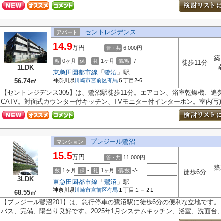
セントレジデンス
アパート
14.9
万円
6,000円
管・共
築
0ヶ月
-
1ヶ月
-/-
敷
保
礼
償/敷
徒歩11分
1LDK
東急田園都市線
「
鷺沼
」駅
56.74㎡
神奈川県
川崎市宮前区
有馬
５丁目2-6
【セントレジデンス305】は、鷺沼駅徒歩11分。エアコン、浴室乾燥機、
CATV。対面式カウンター付キッチン、TVモニター付インターホン。室内写真
プレジール鷺沼
マンション
15.5
万円
11,000円
管・共
築
1ヶ月
-
1ヶ月
-/-
敷
保
礼
償/敷
徒歩6分
3LDK
東急田園都市線
「
鷺沼
」駅
神奈川県
川崎市宮前区
有馬
１丁目１－２1
68.55㎡
【プレジール鷺沼201】は、急行停車の鷺沼駅に徒歩6分の便利な立地です
バス、完備、陽当り良好です。2025年1月システムキッチン、浴室、洗面台、床