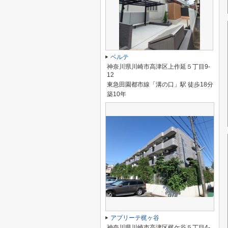
ベルテ
神奈川県川崎市高津区上作延５丁目9-
12
東急田園都市線「溝の口」駅 徒歩18分
築10年
アプリーテ梶ヶ谷
神奈川県川崎市高津区梶ケ谷５丁目4-