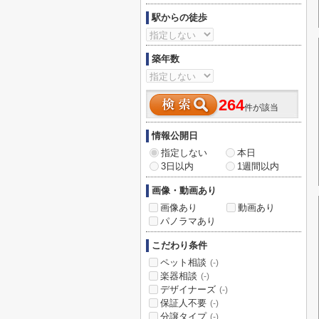
駅からの徒歩
築年数
264
件が該当
情報公開日
指定しない
本日
3日以内
1週間以内
画像・動画あり
画像あり
動画あり
パノラマあり
こだわり条件
ペット相談
(-)
楽器相談
(-)
デザイナーズ
(-)
保証人不要
(-)
分譲タイプ
(-)