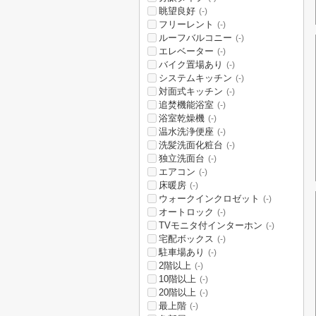
眺望良好
(-)
フリーレント
(-)
ルーフバルコニー
(-)
エレベーター
(-)
バイク置場あり
(-)
システムキッチン
(-)
対面式キッチン
(-)
追焚機能浴室
(-)
浴室乾燥機
(-)
温水洗浄便座
(-)
洗髪洗面化粧台
(-)
独立洗面台
(-)
エアコン
(-)
床暖房
(-)
ウォークインクロゼット
(-)
オートロック
(-)
TVモニタ付インターホン
(-)
宅配ボックス
(-)
駐車場あり
(-)
2階以上
(-)
10階以上
(-)
20階以上
(-)
最上階
(-)