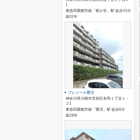
1
東急田園都市線「梶が谷」駅 徒歩15分
築32年
プレジール鷺沼
神奈川県川崎市宮前区有馬１丁目１－
２1
東急田園都市線「鷺沼」駅 徒歩6分
築28年