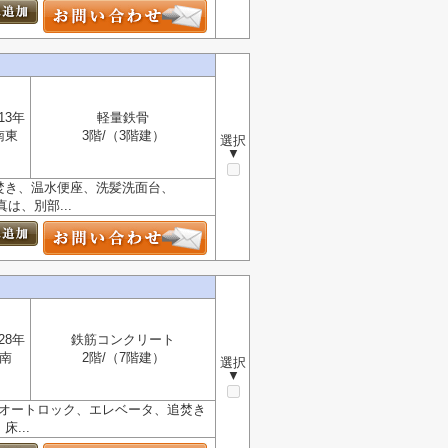
13年
軽量鉄骨
南東
3階/（3階建）
選択
▼
追焚き、温水便座、洗髪洗面台、
は、別部...
28年
鉄筋コンクリート
南
2階/（7階建）
選択
▼
。オートロック、エレベータ、追焚き
...