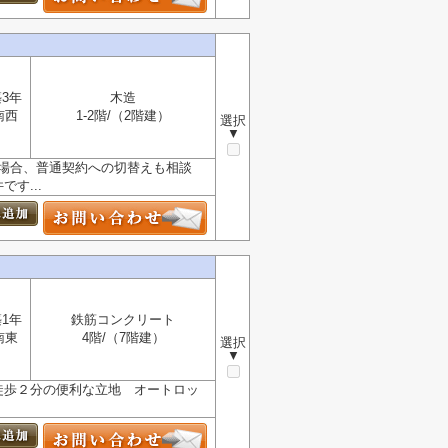
3年
木造
南西
1-2階/（2階建）
選択
▼
の場合、普通契約への切替えも相談
す...
1年
鉄筋コンクリート
南東
4階/（7階建）
選択
▼
徒歩２分の便利な立地 オートロッ