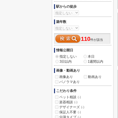
駅からの徒歩
築年数
110
件が該当
情報公開日
指定しない
本日
3日以内
1週間以内
画像・動画あり
画像あり
動画あり
パノラマあり
こだわり条件
ペット相談
(-)
楽器相談
(-)
デザイナーズ
(-)
保証人不要
(-)
分譲タイプ
(-)