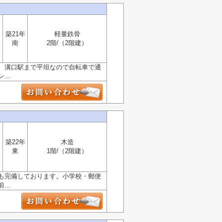
築21年
軽量鉄骨
南
2階/（2階建）
、溝口駅まで平坦なので自転車で通
..
築22年
木造
東
1階/（2階建）
も完備しております。小学校・郵便
..