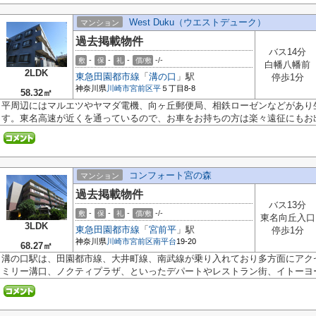
West Duku（ウエストデューク）
マンション
過去掲載物件
バス14分
-
-
-
-/-
敷
保
礼
償/敷
白幡八幡前
2LDK
東急田園都市線
「
溝の口
」駅
停歩1分
神奈川県
川崎市宮前区
平
５丁目8-8
58.32㎡
平周辺にはマルエツやヤマダ電機、向ヶ丘郵便局、相鉄ローゼンなどがあり
す。東名高速が近くを通っているので、お車をお持ちの方は楽々遠征にもお出.
コンフォート宮の森
マンション
過去掲載物件
バス13分
-
-
-
-/-
敷
保
礼
償/敷
東名向丘入口
3LDK
東急田園都市線
「
宮前平
」駅
停歩1分
神奈川県
川崎市宮前区
南平台
19-20
68.27㎡
溝の口駅は、田園都市線、大井町線、南武線が乗り入れており多方面にアク
ミリー溝口、ノクティプラザ、といったデパートやレストラン街、イトーヨー.