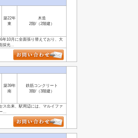
築22年
木造
東
2階/（2階建）
6年10月に全面張り替えており、大
光...
築39年
鉄筋コンクリート
南
3階/（3階建）
セス出来、駅周辺には、マルイファ
..