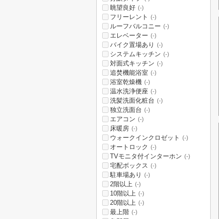
眺望良好
(-)
フリーレント
(-)
ルーフバルコニー
(-)
エレベーター
(-)
バイク置場あり
(-)
システムキッチン
(-)
対面式キッチン
(-)
追焚機能浴室
(-)
浴室乾燥機
(-)
温水洗浄便座
(-)
洗髪洗面化粧台
(-)
独立洗面台
(-)
エアコン
(-)
床暖房
(-)
ウォークインクロゼット
(-)
オートロック
(-)
TVモニタ付インターホン
(-)
宅配ボックス
(-)
駐車場あり
(-)
2階以上
(-)
10階以上
(-)
20階以上
(-)
最上階
(-)