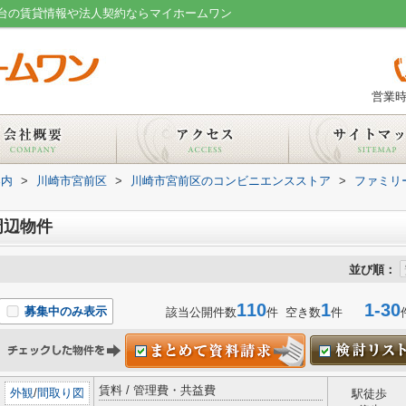
台の賃貸情報や法人契約ならマイホームワン
営業時
案内
>
川崎市宮前区
>
川崎市宮前区のコンビニエンスストア
>
ファミリ
周辺物件
並び順：
110
1
1-30
募集中のみ表示
該当公開件数
件 空き数
件
賃料 / 管理費・共益費
外観
/
間取り図
駅徒歩