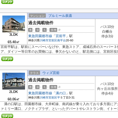
プルミール辰喜
マンション
過去掲載物件
バス10分
-
-
-
-/-
敷
保
礼
償/敷
白幡台
3LDK
東急田園都市線
「
宮前平
」駅
停歩3分
神奈川県
川崎市宮前区
南平台
20-60
65.40㎡
宮前平駅は、駅前にスーパーいなげや、東急ストア、成城石井のスーパー３
ア、ダイソー等日常のお買物には、事欠かないのと、駅北側には、宮前区役所、
ウィズ宮前
テラス
過去掲載物件
バス10分
-
-
-
-/-
敷
保
礼
償/敷
向ヶ丘出張所
2LDK
東急田園都市線
「
溝の口
」駅
停歩4分
神奈川県
川崎市宮前区
平
５丁目3-31
60.06㎡
溝の口駅は、田園都市線、大井町線、南武線が乗り入れており多方面にア
ァミリー溝口、ノクティプラザ、といったデパートやレストラン街、イトーヨ.