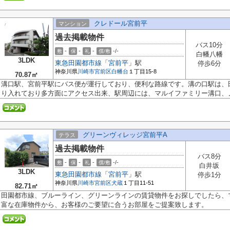
クレドール宮前平
マンション
過去掲載物件
バス10分
-
-
-
-/-
敷
保
礼
償/敷
白幡八幡
3LDK
東急田園都市線
「
宮前平
」駅
停歩6分
神奈川県
川崎市宮前区
白幡台
１丁目15-8
70.87㎡
溝口駅、宮前平駅にバス便が運行しており、便利な路線です。溝の口駅は、
り入れており多方面にアクセス出来、駅周辺には、マルイファミリー溝口、ノ.
グリーンヴィレッジ宮前平A
テラス
過去掲載物件
バス8分
-
-
-
-/-
敷
保
礼
償/敷
白井坂
3LDK
東急田園都市線
「
宮前平
」駅
停歩1分
神奈川県
川崎市宮前区
犬蔵
１丁目11-51
82.71㎡
田園都市線、ブルーライン、グリーンラインの賃貸物件をお探しでしたら、
富な在庫物件から、お客様のご要望に合うお部屋をご提案致します。