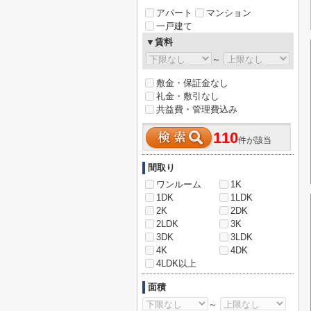
アパート
マンション
一戸建て
▼賃料
～
敷金・保証金なし
礼金・敷引なし
共益費・管理費込み
110
件が該当
間取り
ワンルーム
1K
1DK
1LDK
2K
2DK
2LDK
3K
3DK
3LDK
4K
4DK
4LDK以上
面積
～