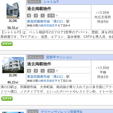
シャトルY
アパート
過去掲載物件
バス10分
-
-
-
-/-
敷
保
礼
償/敷
向丘主張所
2LDK
東急田園都市線
「
溝の口
」駅
停歩5分
神奈川県
川崎市宮前区
平
６丁目9-4
56.51㎡
【シャトルY】は、ペット相談可の1フロア1世帯のアパート。壁紙、床を201
変綺麗です。TVドアホン、追焚、エアコン、温水便座、CATVも導入済。全面採
宮前平マンション
マンション
過去掲載物件
バス10分
-
-
-
-/-
敷
保
礼
償/敷
平橋
2LDK
東急田園都市線
「
溝の口
」駅
停歩2分
神奈川県
川崎市宮前区
平
５丁目2-24
46.23㎡
溝の口駅は、田園都市線、大井町線、南武線が乗り入れており多方面にアク
ミリー溝口、ノクティプラザ、といったデパートやレストラン街、イトーヨー.
グリーンヴィレッジ宮前平A
テラス