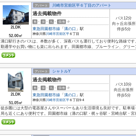
川崎市宮前区平６丁目のアパート
アパート
過去掲載物件
バス12分
-
-
-
-/-
敷
保
礼
償/敷
向ヶ丘出張所
2LDK
東急田園都市線
「
溝の口
」駅
停歩5分
神奈川県
川崎市宮前区
平
６丁目
52.00㎡
溝口駅行きのバスは、本数が多く、深夜バスも運行しており便利な路線です
勤通学やお買い物にも楽に出られます。田園都市線、ブルーライン、グリーン.
シャトルY
アパート
過去掲載物件
バス10分
-
-
-
-/-
敷
保
礼
償/敷
向丘出張所
2LDK
東急田園都市線
「
溝の口
」駅
停歩5分
神奈川県
川崎市宮前区
平
６丁目9-4
51.05㎡
徒歩圏には大型の電器屋さんやスーパーもあり生活環境も良好です。駐車場
局も近くにあり便利です。田園都市線（溝の口駅・梶ヶ谷駅・宮崎台駅・宮前.