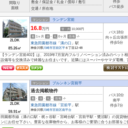
停歩
敷金 / 保証金 / 礼金 / 償却 / 敷引
間取り
バス徒歩
面積
交通 / 所在地
ランデン宮前
マンション
16.8
万円
10,000円
管・共
バス18分
1ヶ月
-
0ヶ月
-/-
敷
保
礼
償/敷
向ヶ丘出張所
2LDK
停歩5分
東急田園都市線
「
溝の口
」駅
85.26㎡
神奈川県
川崎市宮前区
平
６丁目12-48
【ランデン宮前402】は、2019年7月室内フルリノベーション済みのペット
設備等を交換済みで綺麗なお住まいです。近隣にはスーパーやヤマダ電機、宮前
ブルンネン宮前平
マンション
過去掲載物件
バス10分
-
-
-
-/-
敷
保
礼
償/敷
南平
2LDK
東急田園都市線
「
宮前平
」駅
停歩7分
神奈川県
川崎市宮前区
南平台
59.91㎡
田園都市線（溝の口駅・梶ヶ谷駅・宮崎台駅・宮前平駅・鷺沼駅）の賃貸物
ンにお任せ下さい。豊富な在庫物件から、お客様のご要望に合うお部屋をご提.