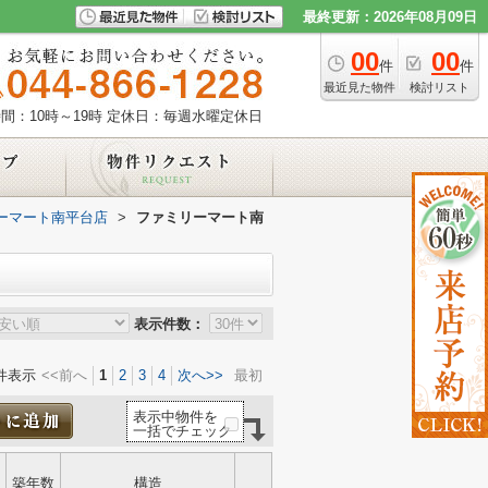
最終更新：2026年08月09日
00
00
件
件
最近見た物件
検討リスト
間：10時～19時
定休日：毎週水曜定休日
ーマート南平台店
>
ファミリーマート南
表示件数：
件表示
<<前へ
1
2
3
4
次へ>>
最初
表示中物件を
一括でチェック
築年数
構造