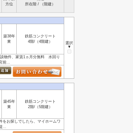
方位
所在階 / （階建）
築38年
鉄筋コンクリート
東
4階/（4階建）
選択
▼
相談物件、家賃1ヵ月分無料 水回り
...
築45年
鉄筋コンクリート
東
2階/（5階建）
件をお探しでしたら、マイホームワ
..