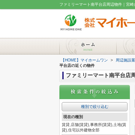
ファミリーマート南平台店周辺物件｜宮崎
【HOME】マイホームワン
>
周辺施設
平台店の近くの物件
ファミリーマート南平台店
種別で絞り込む
現在の種別
賃貸,店舗(賃貸),事務所(賃貸),土地(賃
貸),住宅以外建物全部