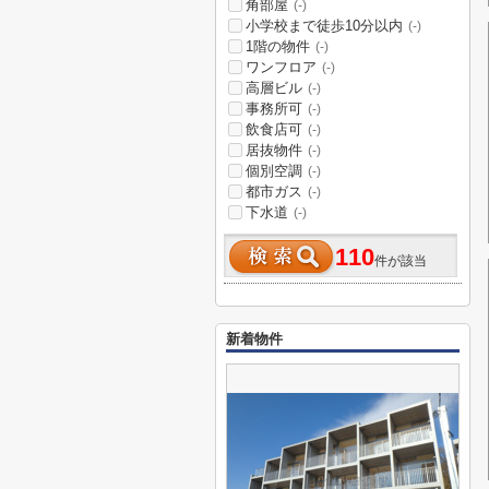
角部屋
(-)
小学校まで徒歩10分以内
(-)
1階の物件
(-)
ワンフロア
(-)
高層ビル
(-)
事務所可
(-)
飲食店可
(-)
居抜物件
(-)
個別空調
(-)
都市ガス
(-)
下水道
(-)
110
件が該当
新着物件