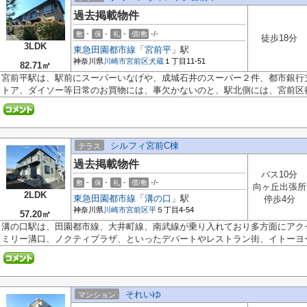
過去掲載物件
-
-
-
-/-
敷
保
礼
償/敷
徒歩18分
3LDK
東急田園都市線
「
宮前平
」駅
神奈川県
川崎市宮前区
犬蔵
１丁目11-51
82.71㎡
宮前平駅は、駅前にスーパーいなげや、成城石井のスーパー２件、都市銀行
トア、ダイソー等日常のお買物には、事欠かないのと、駅北側には、宮前区役.
シルフィ宮前C棟
テラス
過去掲載物件
バス10分
-
-
-
-/-
敷
保
礼
償/敷
向ヶ丘出張所
2LDK
東急田園都市線
「
溝の口
」駅
停歩4分
神奈川県
川崎市宮前区
平
５丁目4-54
57.20㎡
溝の口駅は、田園都市線、大井町線、南武線が乗り入れており多方面にアク
ミリー溝口、ノクティプラザ、といったデパートやレストラン街、イトーヨー.
それいゆ
マンション