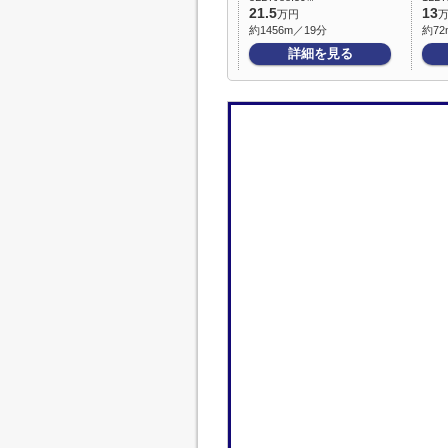
21.5
13
万円
約1456m／19分
約72
詳細を見る