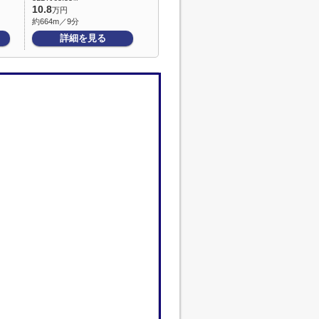
10.8
万円
約664m／9分
詳細を見る