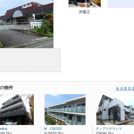
伊藤正
の物件
ＫＡＢＯ
elicia
M CROSS
ディアステラシマ
/44.79㎡
2LDK/53.30㎡
2DK/44.70㎡