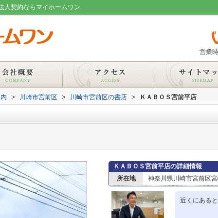
法人契約ならマイホームワン
営業時
案内
>
川崎市宮前区
>
川崎市宮前区の書店
>
ＫＡＢＯＳ宮前平店
ＫＡＢＯＳ宮前平店の詳細情報
所在地
神奈川県川崎市宮前区宮
近くにあると