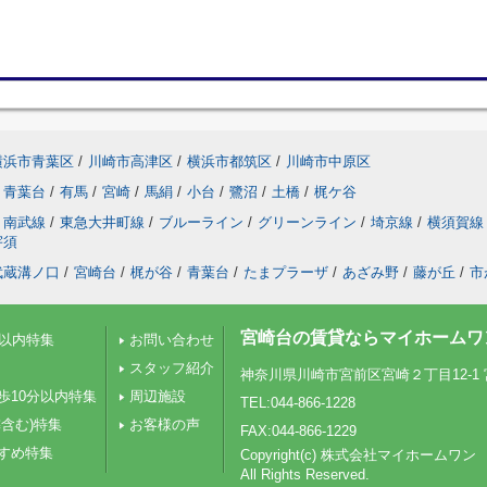
横浜市青葉区
/
川崎市高津区
/
横浜市都筑区
/
川崎市中原区
青葉台
/
有馬
/
宮崎
/
馬絹
/
小台
/
鷺沼
/
土橋
/
梶ケ谷
南武線
/
東急大井町線
/
ブルーライン
/
グリーンライン
/
埼京線
/
横須賀線
宇須
武蔵溝ノ口
/
宮崎台
/
梶が谷
/
青葉台
/
たまプラーザ
/
あざみ野
/
藤が丘
/
市
宮崎台の賃貸ならマイホームワ
分以内特集
お問い合わせ
スタッフ紹介
神奈川県川崎市宮前区宮崎２丁目12-1 
歩10分以内特集
周辺施設
TEL:044-866-1228
含む)特集
お客様の声
FAX:044-866-1229
すめ特集
Copyright(c) 株式会社マイホームワン
All Rights Reserved.