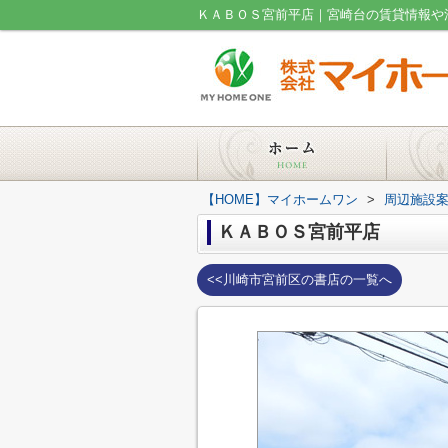
ＫＡＢＯＳ宮前平店｜宮崎台の賃貸情報や
【HOME】マイホームワン
>
周辺施設
ＫＡＢＯＳ宮前平店
<<川崎市宮前区の書店の一覧へ