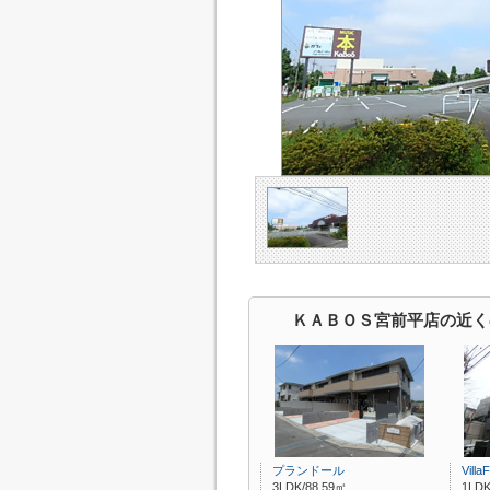
ＫＡＢＯＳ宮前平店の近く
プランドール
VillaF
3LDK/88.59㎡
1LDK