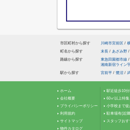
市区町村から探す
川崎市宮前区
/
町名から探す
末長
/
あざみ野
/
路線から探す
東急田園都市線
/
湘南新宿ライン
駅から探す
宮前平
/
鷺沼
/
ホーム
駅近徒歩10
会社概要
60㎡以上特集
プライバシーポリシー
小学校まで徒
利用規約
駐車場有(近隣
サイトマップ
スタッフおす
物件カタログ