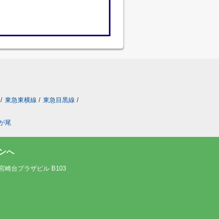
/
東急東横線
/
東急目黒線
/
が尾
ンへ
宮崎台プラザビル B103