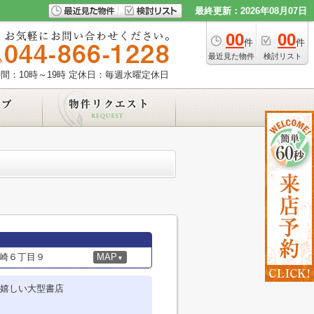
最終更新：2026年08月07日
00
00
件
件
最近見た物件
検討リスト
間：10時～19時
定休日：毎週水曜定休日
崎６丁目９
MAP
▼
嬉しい大型書店