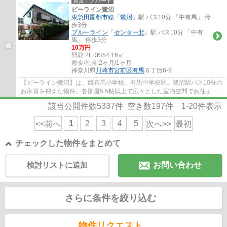
賃貸｜アパート
ビーライン鷺沼
東急田園都市線
「
鷺沼
」駅 バス10分 「中有馬」 停
歩3分
ブルーライン
「
センター北
」駅 バス10分 「中有
馬」 停歩3分
10万円
間取:
2LDK/54.16㎡
敷金/礼金:
2ヶ月/1ヶ月
神奈川県
川崎市宮前区
有馬
６丁目6-9
【ビーライン鷺沼】は、西有馬小学校、有馬中学校区。鷺沼駅バス10分の
お家賃を抑えた物件。各部屋5.5帖以上で広々とした室内空間でお住まい
頂けます。鍵を持ち歩かなくて良いスマート...
該当公開件数
5337
件 空き数
197
件
1-20
件表示
1
2
3
4
5
<<前へ
次へ>>
最初
チェックした物件をまとめて
検討リストに追加
お問い合わせ
さらに条件を絞り込む
物件リクエスト