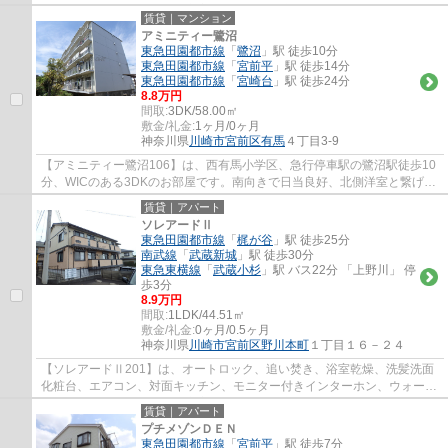
インクローゼットなど設備充実の1LDK。1階部...
賃貸｜マンション
アミニティー鷺沼
東急田園都市線
「
鷺沼
」駅 徒歩10分
東急田園都市線
「
宮前平
」駅 徒歩14分
東急田園都市線
「
宮崎台
」駅 徒歩24分
8.8万円
間取:
3DK/58.00㎡
敷金/礼金:
1ヶ月/0ヶ月
神奈川県
川崎市宮前区
有馬
４丁目3-9
【アミニティー鷺沼106】は、西有馬小学区、急行停車駅の鷺沼駅徒歩10
分、WICのある3DKのお部屋です。南向きで日当良好、北側洋室と繋げて
約14帖のLDKとしてもOK。自転車・バイクの駐...
賃貸｜アパート
ソレアードⅡ
東急田園都市線
「
梶が谷
」駅 徒歩25分
南武線
「
武蔵新城
」駅 徒歩30分
東急東横線
「
武蔵小杉
」駅 バス22分 「上野川」 停
歩3分
8.9万円
間取:
1LDK/44.51㎡
敷金/礼金:
0ヶ月/0.5ヶ月
神奈川県
川崎市宮前区
野川本町
１丁目１６－２４
【ソレアードⅡ201】は、オートロック、追い焚き、浴室乾燥、洗髪洗面
化粧台、エアコン、対面キッチン、モニター付きインターホン、ウォーク
インクローゼットなど設備充実の1LDK。1階部...
賃貸｜アパート
プチメゾンＤＥＮ
東急田園都市線
「
宮前平
」駅 徒歩7分