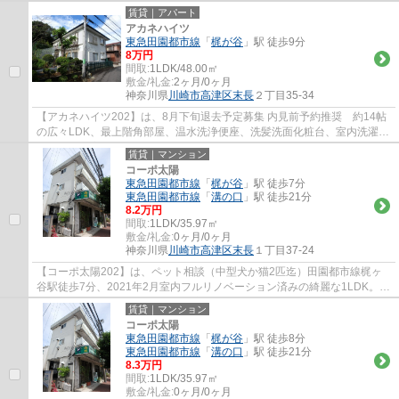
までに自転車で出やすい立地です。静かな...
賃貸｜アパート
アカネハイツ
東急田園都市線
「
梶が谷
」駅 徒歩9分
8万円
間取:
1LDK/48.00㎡
敷金/礼金:
2ヶ月/0ヶ月
神奈川県
川崎市高津区
末長
２丁目35-34
【アカネハイツ202】は、8月下旬退去予定募集 内見前予約推奨 約14帖
の広々LDK、最上階角部屋、温水洗浄便座、洗髪洗面化粧台、室内洗濯機
置き場、全室フローリング
賃貸｜マンション
コーポ太陽
東急田園都市線
「
梶が谷
」駅 徒歩7分
東急田園都市線
「
溝の口
」駅 徒歩21分
8.2万円
間取:
1LDK/35.97㎡
敷金/礼金:
0ヶ月/0ヶ月
神奈川県
川崎市高津区
末長
１丁目37-24
【コーポ太陽202】は、ペット相談（中型犬か猫2匹迄）田園都市線梶ヶ
谷駅徒歩7分、2021年2月室内フルリノベーション済みの綺麗な1LDK。ミ
ニスーパーまで徒歩2分と便利な立地。システム...
賃貸｜マンション
コーポ太陽
東急田園都市線
「
梶が谷
」駅 徒歩8分
東急田園都市線
「
溝の口
」駅 徒歩21分
8.3万円
間取:
1LDK/35.97㎡
敷金/礼金:
0ヶ月/0ヶ月