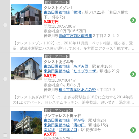
賃貸｜アパート
クレストメゾンⅠ
東急田園都市線
「
鷺沼
」駅 バス21分 「和田八幡宮
下」 停歩7分
9.35万円
間取:
1LDK/57.06㎡
敷金/礼金:
0万円/16.5万円
神奈川県
川崎市宮前区
南野川
２丁目２２-１２
【クレストメゾンⅠ102】は、2018年11月築、ペット相談、梶ヶ谷、鷺
沼、武蔵小杉駅にバス便が運行しており、多方面にアクセス可能です。港
北ニュータウンのセンター北、センター南に車...
賃貸｜アパート
クレストあざみ野
東急田園都市線
「
あざみ野
」駅 徒歩18分
東急田園都市線
「
たまプラーザ
」駅 徒歩21分
9.5万円
間取:
1LDK/40.47㎡
敷金/礼金:
0ヶ月/1ヶ月
神奈川県
横浜市青葉区
あざみ野
４丁目17-9
【クレストあざみ野103】は、あざみ野駅徒歩18分に立地する2014年築
の1LDKアパート。IHシステムキッチン、浴室乾燥、追い焚き、温水洗浄
便座、モニターフォン、エアコン等設備充実。敷...
賃貸｜マンション
サンフォレスト梶ヶ谷
東急田園都市線
「
梶が谷
」駅 徒歩2分
東急田園都市線
「
溝の口
」駅 徒歩15分
南武線
「
武蔵溝ノ口
」駅 徒歩15分
9.5万円