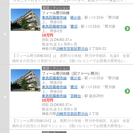
TVモニター付きインターホン、エレベーター。駅前スーパー東急ストア
が午前7時から24時まで営業、駅徒歩２分の高津...
賃貸｜マンション
フィール野川B棟
東急田園都市線
「
梶が谷
」駅 バス15分 「野川坂
上」 停歩1分
東急田園都市線
「
鷺沼
」駅 バス16分 「野川坂
上」 停歩1分
10万円
間取:
2LDK/60.37㎡
敷金/礼金:
1ヶ月/0ヶ月
神奈川県
川崎市宮前区
野川台
２丁目8-22
【フィール野川B棟306】は、西野川小学校・野川中学校区、礼金0 全室
南向きの日当たり良好マンション、2面バルコニーでお部屋大変明るいで
す。
賃貸｜マンション
フィール野川B棟（旧ファーレ野川）
東急田園都市線
「
梶が谷
」駅 バス15分 「野川坂
上」 停歩2分
東急田園都市線
「
鷺沼
」駅 バス16分 「野川坂
上」 停歩2分
東急田園都市線
「
宮崎台
」駅 徒歩29分
10万円
間取:
2LDK/60.37㎡
敷金/礼金:
1ヶ月/0ヶ月
神奈川県
川崎市宮前区
野川台
２丁目
【フィール野川B棟104】は、西野川小学校・野川中学校区、礼金0 全室
南向きの日当たり良好マンション、2面バルコニーでお部屋大変明るいで
す。