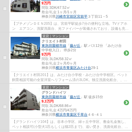
9万円
間取:
3DK/47.52㎡
敷金/礼金:
1ヶ月/1ヶ月
神奈川県
川崎市宮前区
宮前平
３丁目11－5
【プチメゾンＤＥＮ205】は、宮前平駅徒歩7分の便利な立地。TVドアホ
ン エアコン、洗髪洗面台、光ファイバーが装備されており、設備も充実
しているお部屋です。宮崎台駅も徒歩９分で...
賃貸｜マンション
クリエイト村田
東急田園都市線
「
藤が丘
」駅 バス12分 「みたけ台
中学校入口」 停歩2分
9万円
間取:
3LDK/58.32㎡
敷金/礼金:
2ヶ月/0ヶ月
神奈川県
横浜市青葉区
みたけ台
29-1
【クリエイト村田201】は、みたけ台小学校・みたけ台中学校区。ペット
飼育相談可能の全室洋室へリフォーム済の3LDK。独立洗面化粧台、、追
焚機能と設備充実。日当たり良好の角居室です...
賃貸｜マンション
グランドハイツ
東急田園都市線
「
藤が丘
」駅 徒歩15分
9.3万円
間取:
3LDK/68.86㎡
敷金/礼金:
4万円/4万円
神奈川県
横浜市青葉区
千草台
４６-４１
【グランドハイツ104】は、谷本小学区、緑ヶ丘中学区、敷金礼金無し、
ペット相談可(小型犬1匹もしくは猫2匹まで)、追い焚き、洗面化粧台、エ
アコン、角部屋。