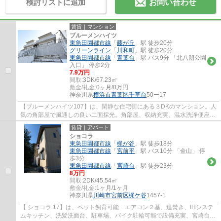
検討リストに追加
お問い合わせ
賃貸｜マンション
ブルーメンハイツ
東急田園都市線
「
藤が丘
」駅 徒歩20分
グリーンライン
「
川和町
」駅 徒歩20分
東急田園都市線
「
青葉台
」駅 バス9分 「北八朔公園
入口」 停歩2分
7.9万円
間取:
3DK/67.23㎡
敷金/礼金:
0ヶ月/0万円
神奈川県
横浜市青葉区
千草台
50ー17
【ブルーメンハイツ107】は、閑静な住宅街にある３DKのマンション。人
気の角部屋で風通しの良い二面採光。角部屋、収納充実、温水洗浄便座、
駐輪場、宅配ボックス付き。公園近くの自然...
賃貸｜アパート
ショコラ
東急田園都市線
「
梶が谷
」駅 徒歩18分
東急田園都市線
「
宮前平
」駅 バス10分 「金山」 停
歩3分
東急田園都市線
「
宮崎台
」駅 徒歩23分
8万円
間取:
2DK/45.54㎡
敷金/礼金:
1ヶ月/1ヶ月
神奈川県
川崎市宮前区
梶ケ谷
1457-1
【 ショコラ 17】は、ペット飼育可能 エアコン２基、追焚き、IHシステ
ムキッチン、洗髪洗面台、駐車場、バイク駐輪可能で設備充実、宮崎台駅