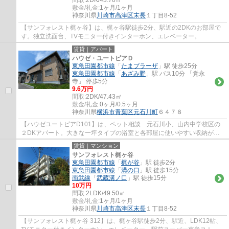
間取:
2DK/43.70㎡
敷金/礼金:
1ヶ月/1ヶ月
神奈川県
川崎市高津区
末長
１丁目8-52
【サンフォレスト梶ヶ谷】は、梶ヶ谷駅徒歩2分、駅近の2DKのお部屋で
す。独立洗面台、TVモニター付きインターホン、エレベーター。
賃貸｜アパート
ハウゼ・ユートピアＤ
東急田園都市線
「
たまプラーザ
」駅 徒歩25分
東急田園都市線
「
あざみ野
」駅 バス10分 「覚永
寺」 停歩5分
9.6万円
間取:
2DK/47.43㎡
敷金/礼金:
0ヶ月/0.5ヶ月
神奈川県
横浜市青葉区
元石川町
６４７８
【ハウゼユートピアD101】は、ペット相談 元石川小、山内中学校区の
２DKアパート。大きな一坪タイプの浴室と各部屋に使いやすい収納が特
徴的。穏やかな環境で新生活を始めたい方にオ...
賃貸｜マンション
サンフォレスト梶ヶ谷
東急田園都市線
「
梶が谷
」駅 徒歩2分
東急田園都市線
「
溝の口
」駅 徒歩15分
南武線
「
武蔵溝ノ口
」駅 徒歩15分
10万円
間取:
2LDK/49.50㎡
敷金/礼金:
1ヶ月/1ヶ月
神奈川県
川崎市高津区
末長
１丁目8-52
【サンフォレスト梶ヶ谷 312】は、梶ヶ谷駅徒歩2分、駅近、LDK12帖、