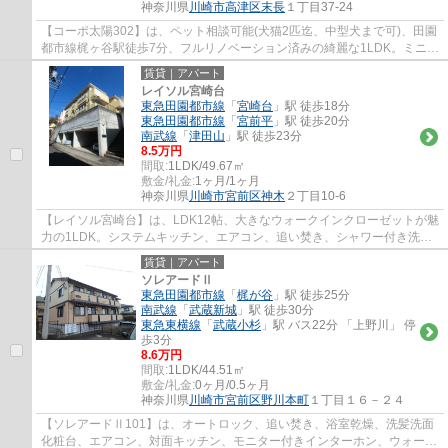
神奈川県
川崎市高津区
末長
１丁目37-24
【コーポ太陽302】は、ペット相談可能(犬猫2匹迄、中型犬まで可)、田園
都市線梶ヶ谷駅徒歩7分、フルリノベーション済みの綺麗な1LDK。ミニス
ーパーまで徒歩2分と便利な立地。システム...
賃貸｜アパート
レイソル宮崎台
東急田園都市線
「
宮崎台
」駅 徒歩18分
東急田園都市線
「
宮前平
」駅 徒歩20分
南武線
「
津田山
」駅 徒歩23分
8.5万円
間取:
1LDK/49.67㎡
敷金/礼金:
1ヶ月/1ヶ月
神奈川県
川崎市宮前区
神木
２丁目10-6
【レイソル宮崎台】は、LDK12帖、大きなウォークインクローゼットが魅
力の1LDK。システムキッチン、エアコン、追い焚き、シャワー付き洗面
台など設備充実。角部屋三面採光のため、日当...
賃貸｜アパート
ソレアードⅡ
東急田園都市線
「
梶が谷
」駅 徒歩25分
南武線
「
武蔵新城
」駅 徒歩30分
東急東横線
「
武蔵小杉
」駅 バス22分 「上野川」 停
歩3分
8.6万円
間取:
1LDK/44.51㎡
敷金/礼金:
0ヶ月/0.5ヶ月
神奈川県
川崎市宮前区
野川本町
１丁目１６－２４
【ソレアードⅡ101】は、オートロック、追い焚き、浴室乾燥、洗髪洗面
化粧台、エアコン、対面キッチン、モニター付きインターホン、ウォーク