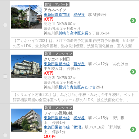
までに自転車で出やすい立地です。静かな...
賃貸｜アパート
アカネハイツ
東急田園都市線
「
梶が谷
」駅 徒歩9分
8万円
間取:
1LDK/48.00㎡
敷金/礼金:
2ヶ月/0ヶ月
神奈川県
川崎市高津区
末長
２丁目35-34
【アカネハイツ202】は、8月下旬退去予定募集 内見前予約推奨 約14帖
の広々LDK、最上階角部屋、温水洗浄便座、洗髪洗面化粧台、室内洗濯機
置き場、全室フローリング
賃貸｜マンション
クリエイト村田
東急田園都市線
「
藤が丘
」駅 バス12分 「みたけ台
中学校入口」 停歩2分
9万円
間取:
3LDK/58.32㎡
敷金/礼金:
2ヶ月/0ヶ月
神奈川県
横浜市青葉区
みたけ台
29-1
【クリエイト村田201】は、みたけ台小学校・みたけ台中学校区。ペット
飼育相談可能の全室洋室へリフォーム済の3LDK。独立洗面化粧台、、追
焚機能と設備充実。日当たり良好の角居室です...
賃貸｜マンション
フィール野川B棟
東急田園都市線
「
梶が谷
」駅 バス15分 「野川坂
上」 停歩1分
東急田園都市線
「
鷺沼
」駅 バス16分 「野川坂
上」 停歩1分
10万円