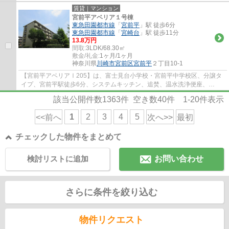
ッチン、エアコン2基、追焚き、洗髪洗面台、T...
賃貸｜マンション
宮前平アベリア１号棟
東急田園都市線
「
宮前平
」駅 徒歩6分
東急田園都市線
「
宮崎台
」駅 徒歩11分
13.8万円
間取:
3LDK/68.30㎡
敷金/礼金:
1ヶ月/1ヶ月
神奈川県
川崎市宮前区
宮前平
２丁目10-1
【宮前平アベリアⅠ205】は、富士見台小学校・宮前平中学校区、分譲タ
イプ、宮前平駅徒歩6分、システムキッチン、追焚、温水洗浄便座、
CATV、光ファイバー対応、各戸敷地内にトランクル...
該当公開件数
1363
件 空き数
40
件
1-20
件表示
1
2
3
4
5
<<前へ
次へ>>
最初
チェックした物件をまとめて
検討リストに追加
お問い合わせ
さらに条件を絞り込む
物件リクエスト