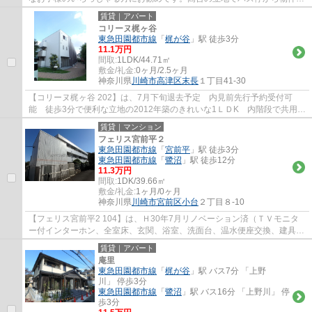
間は200ｍ程の上り坂ですが、溝口駅行きの...
賃貸｜アパート
コリーヌ梶ヶ谷
東急田園都市線
「
梶が谷
」駅 徒歩3分
11.1万円
間取:
1LDK/44.71㎡
敷金/礼金:
0ヶ月/2.5ヶ月
神奈川県
川崎市高津区
末長
１丁目41-30
【コリーヌ梶ヶ谷 202】は、7月下旬退去予定 内見前先行予約受付可
能 徒歩3分で便利な立地の2012年築のきれいな1ＬＤK 内階段で共用廊
下がない造りなので、居室の前を人が通らずプ...
賃貸｜マンション
フェリス宮前平２
東急田園都市線
「
宮前平
」駅 徒歩3分
東急田園都市線
「
鷺沼
」駅 徒歩12分
11.3万円
間取:
1DK/39.66㎡
敷金/礼金:
1ヶ月/0ヶ月
神奈川県
川崎市宮前区
小台
２丁目８-10
【フェリス宮前平2 104】は、Ｈ30年7月リノベーション済（ＴＶモニタ
ー付インターホン、全室床、玄関、浴室、洗面台、温水便座交換、建具交
換）宮前平駅まで徒歩３分のペット暮らせる...
賃貸｜アパート
庵里
東急田園都市線
「
梶が谷
」駅 バス7分 「上野
川」 停歩3分
東急田園都市線
「
鷺沼
」駅 バス16分 「上野川」 停
歩3分