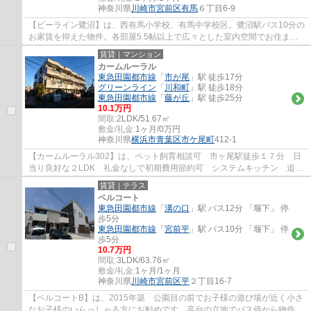
神奈川県
川崎市宮前区
有馬
６丁目6-9
【ビーライン鷺沼】は、西有馬小学校、有馬中学校区。鷺沼駅バス10分の
お家賃を抑えた物件。各部屋5.5帖以上で広々とした室内空間でお住まい
頂けます。鍵を持ち歩かなくて良いスマート...
賃貸｜マンション
カームルーラル
東急田園都市線
「
市が尾
」駅 徒歩17分
グリーンライン
「
川和町
」駅 徒歩18分
東急田園都市線
「
藤が丘
」駅 徒歩25分
10.1万円
間取:
2LDK/51.67㎡
敷金/礼金:
1ヶ月/0万円
神奈川県
横浜市青葉区
市ケ尾町
412-1
【カームルーラル302】は、ペット飼育相談可 市ヶ尾駅徒歩１７分 日
当り良好な２LDK 礼金なしで初期費用節約可 システムキッチン 追い
焚きバス、洗髪洗面台、温水洗浄便座、宅配...
賃貸｜テラス
ベルコート
東急田園都市線
「
溝の口
」駅 バス12分 「堰下」 停
歩5分
東急田園都市線
「
宮前平
」駅 バス10分 「堰下」 停
歩5分
10.7万円
間取:
3LDK/63.76㎡
敷金/礼金:
1ヶ月/1ヶ月
神奈川県
川崎市宮前区
平
２丁目16-7
【ベルコートB】は、2015年築 公園目の前でお子様の遊び場が近く小さ
なお子様のいらっしゃる方にお勧めです。高台の立地でバス停から物件の