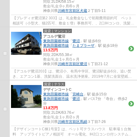
間取:
2LDK/58.15㎡
敷金/礼金:
0ヶ月/0ヶ月
神奈川県
川崎市宮前区
犬蔵
２丁目5-11
【プレディオ鷺沼第2 303】は、礼金敷金なしで初期費用節約可 ペット
相談可（小型犬、猫2匹可、敷金１増）事務所可、、2口IHコンロ、洗髪洗
面台、エアコン3台と設備充実。3面採光、全...
賃貸｜マンション
アコルデ鷺沼
東急田園都市線
「
鷺沼
」駅 徒歩6分
東急田園都市線
「
たまプラーザ
」駅 徒歩18分
13.5万円
間取:
2DK/55.38㎡
敷金/礼金:
1ヶ月/1ヶ月
神奈川県
川崎市宮前区
鷺沼
１丁目21-12
【アコルデ鷺沼203】は、鷺沼小、有馬中学区、鷺沼駅徒歩6分。追い焚
き、エアコン1基、洗髪洗面台、温水洗浄便座。2019年7月に全室壁紙、
フロアタイル張替、システムキッチン新規交換...
賃貸｜テラス
デザインコートC
東急田園都市線
「
宮崎台
」駅 徒歩15分
東急田園都市線
「
鷺沼
」駅 バス7分 「寺台」 停歩2
分
13.8万円
間取:
2LDK/63.76㎡
敷金/礼金:
1ヶ月/2ヶ月
神奈川県
川崎市宮前区
馬絹
３丁目7-26
【デザインコートC棟1号室】は、ペット可テラスハウス 駐車場１台無
料 アップライトピアノ相談可 オール電化、IH2口コンロ付システムキ