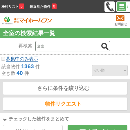
0
0
検討リスト
最近見た物件
お問合せ
全室の検索結果一覧
再検索
募集中のみ表示
1363
該当物件
件
40
空き数
件
さらに条件を絞り込む
物件リクエスト
チェックした物件をまとめて