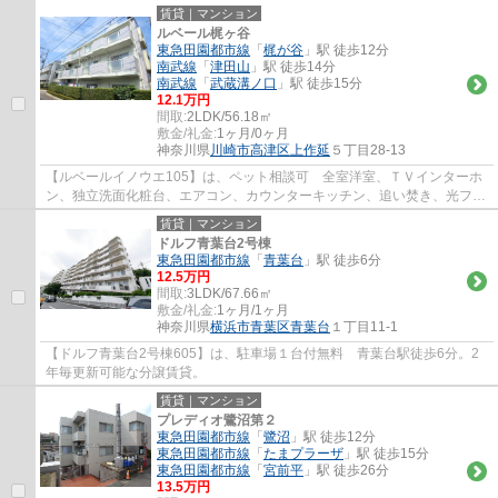
に収納もありますので、荷物の多い方にもおす...
賃貸｜マンション
ルベール梶ヶ谷
東急田園都市線
「
梶が谷
」駅 徒歩12分
南武線
「
津田山
」駅 徒歩14分
南武線
「
武蔵溝ノ口
」駅 徒歩15分
12.1万円
間取:
2LDK/56.18㎡
敷金/礼金:
1ヶ月/0ヶ月
神奈川県
川崎市高津区
上作延
５丁目28-13
【ルベールイノウエ105】は、ペット相談可 全室洋室、ＴＶインターホ
ン、独立洗面化粧台、エアコン、カウンターキッチン、追い焚き、光ファ
イバー、日当たり良好、収納豊富、14.5帖の...
賃貸｜マンション
ドルフ青葉台2号棟
東急田園都市線
「
青葉台
」駅 徒歩6分
12.5万円
間取:
3LDK/67.66㎡
敷金/礼金:
1ヶ月/1ヶ月
神奈川県
横浜市青葉区
青葉台
１丁目11-1
【ドルフ青葉台2号棟605】は、駐車場１台付無料 青葉台駅徒歩6分。2
年毎更新可能な分譲賃貸。
賃貸｜マンション
プレディオ鷺沼第２
東急田園都市線
「
鷺沼
」駅 徒歩12分
東急田園都市線
「
たまプラーザ
」駅 徒歩15分
東急田園都市線
「
宮前平
」駅 徒歩26分
13.5万円