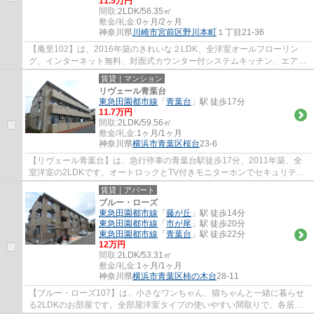
11.5万円
間取:
2LDK/56.35㎡
敷金/礼金:
0ヶ月/2ヶ月
神奈川県
川崎市宮前区
野川本町
１丁目21-36
【庵里102】は、2016年築のきれいな２LDK、全洋室オールフローリン
グ、インターネット無料、対面式カウンター付システムキッチン、エアコ
ン。ホームセキュリティ、TVモニターインター...
賃貸｜マンション
リヴェール青葉台
東急田園都市線
「
青葉台
」駅 徒歩17分
11.7万円
間取:
2LDK/59.56㎡
敷金/礼金:
1ヶ月/1ヶ月
神奈川県
横浜市青葉区
桜台
23-6
【リヴェール青葉台】は、急行停車の青葉台駅徒歩17分、2011年築、全
室洋室の2LDKです。オートロックとTV付きモニターホンでセキュリティ
面も充実、エアコン、システムキッチン、追焚...
賃貸｜アパート
ブルー・ローズ
東急田園都市線
「
藤が丘
」駅 徒歩14分
東急田園都市線
「
市が尾
」駅 徒歩20分
東急田園都市線
「
青葉台
」駅 徒歩22分
12万円
間取:
2LDK/53.31㎡
敷金/礼金:
1ヶ月/1ヶ月
神奈川県
横浜市青葉区
柿の木台
28-11
【ブルー・ローズ107】は、小さなワンちゃん、猫ちゃんと一緒に暮らせ
る2LDKのお部屋です。全部屋洋室タイプの使いやすい間取りで、各居室