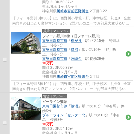
間取:
2LDK/60.37㎡
敷金/礼金:
1ヶ月/0ヶ月
神奈川県
川崎市宮前区
野川台
２丁目8-22
【フィール野川B棟306】は、西野川小学校・野川中学校区、礼金0 全室
南向きの日当たり良好マンション、2面バルコニーでお部屋大変明るいで
す。
賃貸｜マンション
フィール野川B棟（旧ファーレ野川）
東急田園都市線
「
梶が谷
」駅 バス15分 「野川坂
上」 停歩2分
東急田園都市線
「
鷺沼
」駅 バス16分 「野川坂
上」 停歩2分
東急田園都市線
「
宮崎台
」駅 徒歩29分
10万円
間取:
2LDK/60.37㎡
敷金/礼金:
1ヶ月/0ヶ月
神奈川県
川崎市宮前区
野川台
２丁目
【フィール野川B棟104】は、西野川小学校・野川中学校区、礼金0 全室
南向きの日当たり良好マンション、2面バルコニーでお部屋大変明るいで
す。
賃貸｜アパート
ビーライン鷺沼
東急田園都市線
「
鷺沼
」駅 バス10分 「中有馬」 停
歩3分
ブルーライン
「
センター北
」駅 バス10分 「中有
馬」 停歩3分
10万円
間取:
2LDK/54.16㎡
敷金/礼金:
2ヶ月/1ヶ月