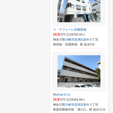
リ・ラフォーレ武蔵新城
14.8
万円 2LDK/58.00㎡
神奈川県
川崎市高津区
新作
６丁目
南武線「武蔵新城」駅 徒歩5分
Mocha(モカ)
14.8
万円 2LDK/64.98㎡
神奈川県
川崎市高津区
新作
３丁目
東急田園都市線「溝の口」駅 徒歩21分