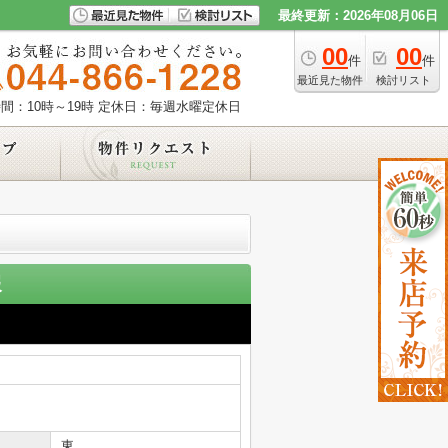
最終更新：2026年08月06日
00
00
件
件
最近見た物件
検討リスト
間：10時～19時
定休日：毎週水曜定休日
報
東