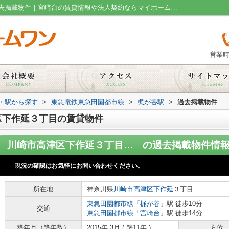
川崎市高津区下作延３丁目の賃貸物件の過去掲載物件｜宮崎台の賃貸情報や法人契約ならマイホームワン
営業時
線・駅から探す
>
東急電鉄東急田園都市線
>
梶が谷駅
>
過去掲載物件
区下作延３丁目の賃貸物件
川崎市高津区下作延３丁目のマンション
の過去掲載物件情
現況の確認はお気軽にお問い合わせください。
所在地
神奈川県
川崎市高津区
下作延
３丁目
東急田園都市線
「
梶が谷
」駅 徒歩10分
交通
東急田園都市線
「
宮崎台
」駅 徒歩14分
築年月（築年数）
2015年 3月 ( 築11年 )
方位