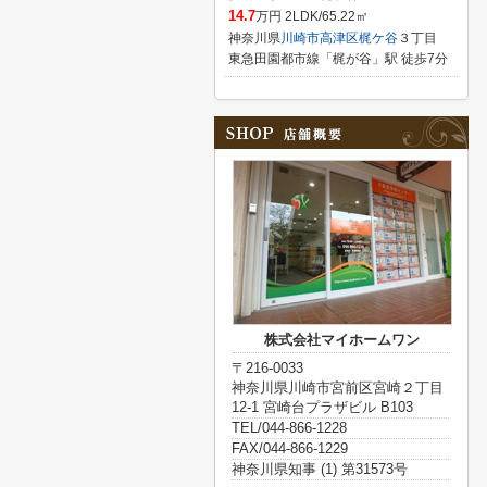
14.7
万円 2LDK/65.22㎡
神奈川県
川崎市高津区
梶ケ谷
３丁目
東急田園都市線「梶が谷」駅 徒歩7分
株式会社マイホームワン
〒216-0033
神奈川県川崎市宮前区宮崎２丁目
12-1 宮崎台プラザビル B103
TEL/044-866-1228
FAX/044-866-1229
神奈川県知事 (1) 第31573号