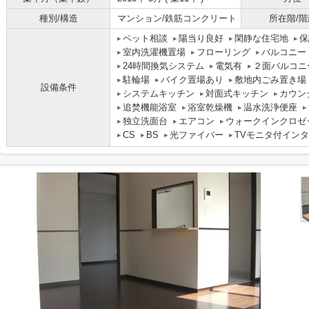
種別/構造
マンション/鉄筋コンクリート
所在階/階
ペット相談
陽当り良好
閑静な住宅地
保
室内洗濯機置場
フローリング
バルコニー
24時間換気システム
電気有
２面バルコニ
駐輪場
バイク置場あり
敷地内ごみ置き場
設備条件
システムキッチン
対面式キッチン
カウン
追焚機能浴室
浴室乾燥機
温水洗浄便座
独立洗面台
エアコン
ウォークインクロゼ
CS
BS
光ファイバー
TVモニタ付イン