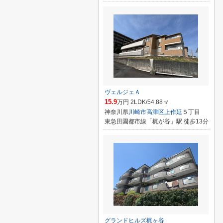
ヴェルジェＡ
15.9
万円 2LDK/54.88㎡
神奈川県
川崎市高津区
上作延
５丁目
東急田園都市線「梶が谷」駅 徒歩13分
グランドヒルズ梶ヶ谷