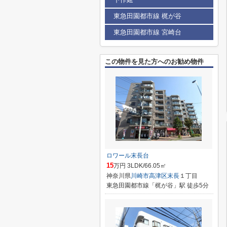
東急田園都市線 梶が谷
東急田園都市線 宮崎台
この物件を見た方へのお勧め物件
ロワール末長台
15
万円 3LDK/66.05㎡
神奈川県
川崎市高津区
末長
１丁目
東急田園都市線「梶が谷」駅 徒歩5分