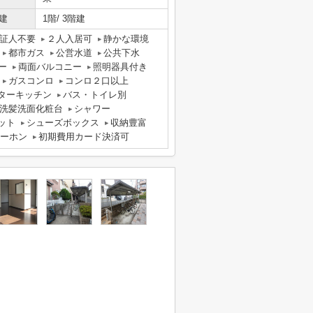
建
1階/ 3階建
証人不要
２人入居可
静かな環境
都市ガス
公営水道
公共下水
ー
両面バルコニー
照明器具付き
ガスコンロ
コンロ２口以上
ターキッチン
バス・トイレ別
洗髪洗面化粧台
シャワー
ット
シューズボックス
収納豊富
ターホン
初期費用カード決済可