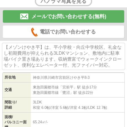
パノラマ写真を見る
メールでお問い合わせする(無料)
電話でお問い合わせする
【メゾンけやき平】は、平小学校・向丘中学校区、礼金な
し初期費用が抑えられる3LDKマンション、敷地内に駐車
場バイク置き場あります。収納豊富でウォークインクロー
ゼット、便利なエレベーター付、光ファイバー対応。
所在地
神奈川県
川崎市宮前区
けやき平
8-3
東急田園都市線
「
宮前平
」駅 徒歩17分
交通
東急田園都市線
「
鷺沼
」駅 徒歩22分
間取り/
3LDK
詳細
和室 6.0帖
/
洋室 5.6帖
/
洋室 4.1帖
/
LDK 12.7帖
面積/
バルコニー面
65.24㎡/-