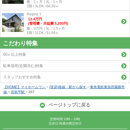
敷：1ヶ月｜礼：1ヶ月
2階 / 3LDK / 68.30㎡
Regina.Y
12.4
万
円
(管理費・共益費 5,200円)
敷：0万円｜礼：1.5ヶ月
1階 / 1LDK / 51.64㎡
こだわり特集
60㎡以上特集
駐車場有(近隣含む)特集
スタッフおすすめ特集
【HOME】マイホームワン
>
(賃貸)路線・駅から探す
>
東急電鉄東急田園都市
線
>
宮前平駅
>
207
ページトップに戻る
営業時間:10時～19時
定休日:毎週水曜定休日