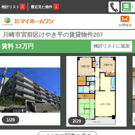
0
1
検討リスト
最近見た物件
お問合せ
川崎市宮前区けやき平の賃貸物件207
賃料
12
万円
検討リストに追加
1/29
2/29