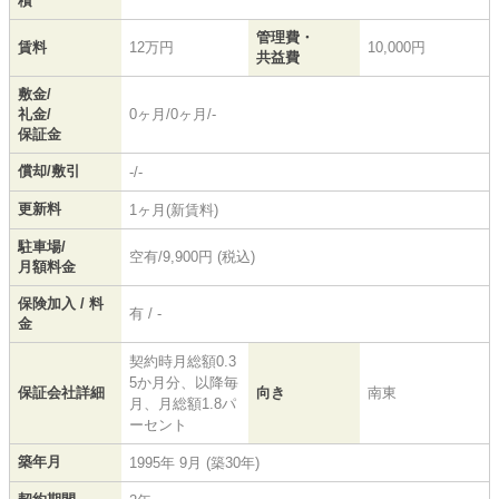
積
管理費・
賃料
12万円
10,000円
共益費
敷金/
礼金/
0ヶ月/0ヶ月/-
保証金
償却/敷引
-/-
更新料
1ヶ月(新賃料)
駐車場/
空有/9,900円 (税込)
月額料金
保険加入 / 料
有 / -
金
契約時月総額0.3
5か月分、以降毎
保証会社詳細
向き
南東
月、月総額1.8パ
ーセント
築年月
1995年 9月 (築30年)