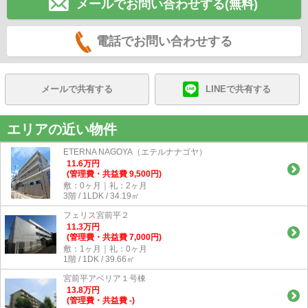
メールでお問い合わせする(無料)
電話でお問い合わせする
メールで共有する
LINEで共有する
エリアの近い物件
ETERNA NAGOYA（エテルナナゴヤ）
11.6
万
円
(管理費・共益費 9,500円)
敷：0ヶ月｜礼：2ヶ月
3階 / 1LDK / 34.19㎡
フェリス宮前平２
11.3
万
円
(管理費・共益費 7,000円)
敷：1ヶ月｜礼：0ヶ月
1階 / 1DK / 39.66㎡
宮前平アベリア１号棟
13.8
万
円
(管理費・共益費 -)