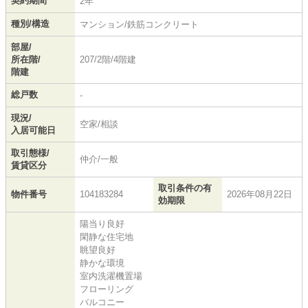
契約期間
2年
種別/構造
マンション/鉄筋コンクリート
部屋/
所在階/
207/2階/4階建
階建
総戸数
-
現況/
空家/相談
入居可能日
取引態様/
仲介/一般
賃貸区分
取引条件の有
物件番号
104183284
2026年08月22日
効期限
陽当り良好
閑静な住宅地
眺望良好
静かな環境
室内洗濯機置場
フローリング
バルコニー