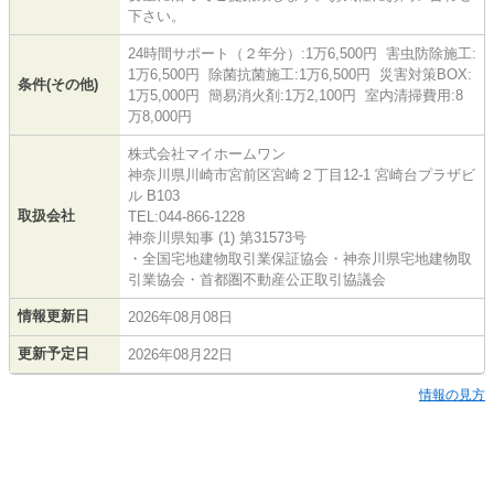
下さい。
24時間サポート（２年分）:1万6,500円 害虫防除施工:
1万6,500円 除菌抗菌施工:1万6,500円 災害対策BOX:
条件(その他)
1万5,000円 簡易消火剤:1万2,100円 室内清掃費用:8
万8,000円
株式会社マイホームワン
神奈川県川崎市宮前区宮崎２丁目12-1 宮崎台プラザビ
ル B103
取扱会社
TEL:044-866-1228
神奈川県知事 (1) 第31573号
・全国宅地建物取引業保証協会・神奈川県宅地建物取
引業協会・首都圏不動産公正取引協議会
情報更新日
2026年08月08日
更新予定日
2026年08月22日
情報の見方