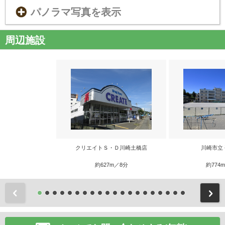
パノラマ写真を表示
周辺施設
クリエイトＳ・Ｄ川崎土橋店
川崎市立
約627m／8分
約774
前