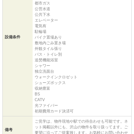
都市ガス
公営水道
公共下水
エレベーター
電気有
駐輪場
設備条件
バイク置場あり
敷地内ごみ置き場
外観タイル張り
バス・トイレ別
追焚機能浴室
シャワー
独立洗面台
ウォークインクロゼット
シューズボックス
収納豊富
BS
CATV
光ファイバー
初期費用カード決済可
ご見学は、物件現地や駅での待合わせも可能です。ネ
ット掲載以外にも、沢山の物件を取り扱ってます。ご
備考
要望に沿ってご提案致します。お気軽にお問い合わせ