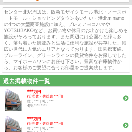
センター北駅周辺は、阪急モザイクモール港北・ノースポ
ートモール・ショッピングタウンあいたい・港北minamo
の4つの大型商業施設に加え、プレミアヨコハマや
YOTSUBAKOなど、お買い物や休日のお出かけも楽しめる
施設がそろっております。また周辺には公園など緑も多
く、落ち着いた街並みと生活に便利な施設が共存した、幅
広い世代に人気のエリアとなっております。田園都市線、
ブルーライン、グリーンラインの賃貸物件をお探しでした
ら、マイホームワンにお任せ下さい。豊富な在庫物件か
ら、お客様のご要望に合うお部屋をご提案致します。
過去掲載物件一覧
***
万円
(管理費・共益費 ***円)
敷：***｜礼：***
4階 / *** / ***
***
万円
(管理費・共益費 ***円)
敷：***｜礼：***