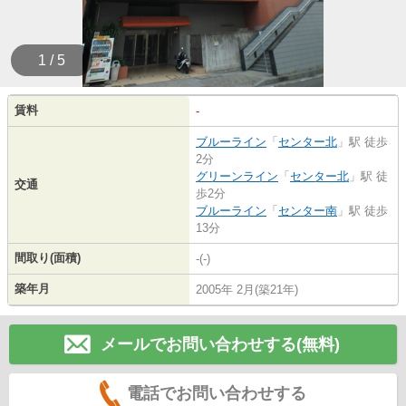
1 / 5
賃料
-
ブルーライン
「
センター北
」駅 徒歩
2分
グリーンライン
「
センター北
」駅 徒
交通
歩2分
ブルーライン
「
センター南
」駅 徒歩
13分
間取り(面積)
-(-)
築年月
2005年 2月(築21年)
メールでお問い合わせする(無料)
電話でお問い合わせする