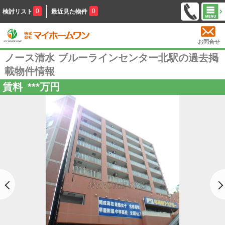
0
0
検討リスト
最近見た物件
お問合せ
ノース清水 ブルーラインセンター北駅の過去掲
載物件情報
賃料
***
万円