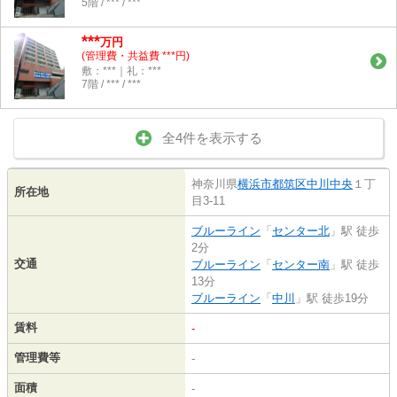
5階 / *** / ***
***
万円
(管理費・共益費 ***円)
敷：***｜礼：***
7階 / *** / ***
全4件を表示する
神奈川県
横浜市都筑区
中川中央
１丁
所在地
目3-11
ブルーライン
「
センター北
」駅 徒歩
2分
交通
ブルーライン
「
センター南
」駅 徒歩
13分
ブルーライン
「
中川
」駅 徒歩19分
賃料
-
管理費等
-
面積
-