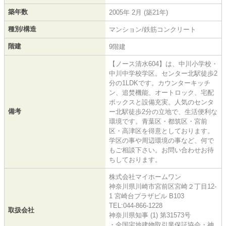
築年数
2005年 2月 (築21年)
種別/構造
マンション/鉄筋コンクリート
階建
9階建
【ノース清水604】は、中川小学校・
中川中学校学区。センター北駅徒歩2
分の1LDKです。カウンターキッチ
ン、追焚機能、オートロック、宅配
ボックスと設備充実。人気のセンタ
備考
ー北駅徒歩2分の立地で、生活便利な
環境です。青葉区・都筑区・宮前
区・高津区を得意としております。
学区の事や周辺環境の事など、何で
もご相談下さい。お問い合わせお待
ちしております。
株式会社マイホームワン
神奈川県川崎市宮前区宮崎２丁目12-
1 宮崎台プラザビル B103
TEL:044-866-1228
取扱会社
神奈川県知事 (1) 第31573号
・全国宅地建物取引業保証協会・神