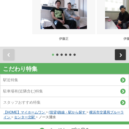
伊藤正
伊
前
こだわり特集
駅近特集
駐車場有(近隣含む)特集
スタッフおすすめ特集
【HOME】マイホームワン
>
(賃貸)路線・駅から探す
>
横浜市交通局ブルーラ
イン
>
センター北駅
>
ノース清水