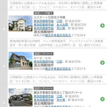
江田駅前には東急ストアがあるほか、2013年に駅構内に開業した商業施
設「エトモ江田」に、コンビニ、ベーカリー、スイーツ店、書店の４軒が
テナントとして入居し、通勤や通学帰りの買...
賃貸｜一戸建て
エステート江田北９号棟
東急田園都市線
「
江田
」駅 徒歩10分
東急田園都市線
「
あざみ野
」駅 徒歩23分
東急田園都市線
「
市が尾
」駅 徒歩18分
過去掲載物件
神奈川県
横浜市青葉区
荏田北
３丁目19-6
敷地内駐車場1台付無料 ペット飼育相談可 アップライトピアノ演奏相
談可 市ヶ尾小学校 山内中学校（もえぎ野中）区 広い庭付で日当たり
も良く明るく開放感のあるお部屋です 対面...
賃貸｜アパート
ルーエ・ヒロ
東急田園都市線
「
江田
」駅 徒歩10分
過去掲載物件
神奈川県
横浜市青葉区
荏田北
３丁目17-4
江田駅前には東急ストアがあるほか、2013年に駅構内に開業した商業施
設「エトモ江田」に、コンビニ、ベーカリー、スイーツ店、書店の４軒が
テナントとして入居し、通勤や通学帰りの買...
賃貸｜アパート
横浜市青葉区荏田北１丁目のアパート
東急田園都市線
「
江田
」駅 徒歩6分
東急田園都市線
「
市が尾
」駅 徒歩14分
過去掲載物件