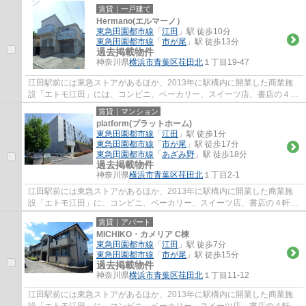
コン付き、モニター付インターホン、追焚機能、...
賃貸｜一戸建て
Hermano(エルマーノ）
東急田園都市線
「
江田
」駅 徒歩10分
東急田園都市線
「
市が尾
」駅 徒歩13分
過去掲載物件
神奈川県
横浜市青葉区
荏田北
１丁目19-47
江田駅前には東急ストアがあるほか、2013年に駅構内に開業した商業施
設「エトモ江田」には、コンビニ、ベーカリー、スイーツ店、書店の４軒
がテナントとして入居し、通勤や通学帰りの...
賃貸｜マンション
platform(プラットホーム)
東急田園都市線
「
江田
」駅 徒歩1分
東急田園都市線
「
市が尾
」駅 徒歩17分
東急田園都市線
「
あざみ野
」駅 徒歩18分
過去掲載物件
神奈川県
横浜市青葉区
荏田北
１丁目2-1
江田駅前には東急ストアがあるほか、2013年に駅構内に開業した商業施
設「エトモ江田」に、コンビニ、ベーカリー、スイーツ店、書店の４軒が
テナントとして入居し、通勤や通学帰りの買...
賃貸｜アパート
MICHIKO・カメリア C棟
東急田園都市線
「
江田
」駅 徒歩7分
東急田園都市線
「
市が尾
」駅 徒歩15分
過去掲載物件
神奈川県
横浜市青葉区
荏田北
１丁目11-12
江田駅前には東急ストアがあるほか、2013年に駅構内に開業した商業施