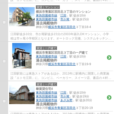
設「エトモ江田」に、コンビニ、ベーカリー、スイーツ店、書店の４軒が
テナントとして入居し、通勤や通学帰りの買...
賃貸｜マンション
横浜市青葉区荏田北３丁目のマンション
東急田園都市線
「
江田
」駅 徒歩10分
東急田園都市線
「
市が尾
」駅 徒歩15分
過去掲載物件
神奈川県
横浜市青葉区
荏田北
３丁目18-4
江田駅徒歩10分、市が尾駅徒歩15分の2003年築2LDKマンション。小学
校は市ヶ尾小学校区となります。オートロック完備、システムキッチン、
追い焚き、エアコン2基、モニターフォン、都市...
賃貸｜一戸建て
横浜市青葉区荏田北３丁目の一戸建て
東急田園都市線
「
江田
」駅 徒歩10分
過去掲載物件
神奈川県
横浜市青葉区
荏田北
３丁目19-9
江田駅前には東急ストアがあるほか、2013年に駅構内に開業した商業施
設「エトモ江田」に、コンビニ、ベーカリー、スイーツ店、書店の４軒が
テナントとして入居し、通勤や通学帰りの買...
賃貸｜一戸建て
椿賃貸住宅4
東急田園都市線
「
江田
」駅 徒歩10分
東急田園都市線
「
市が尾
」駅 徒歩19分
東急田園都市線
「
あざみ野
」駅 徒歩20分
過去掲載物件
神奈川県
横浜市青葉区
荏田北
３丁目20-19