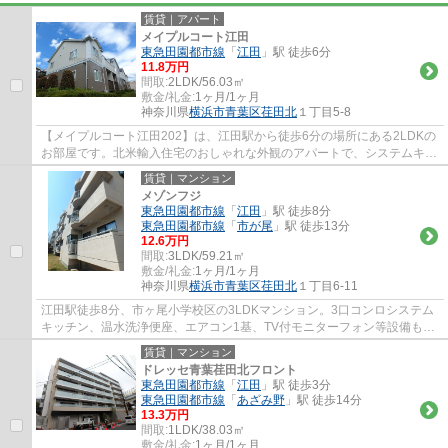
賃貸｜アパート
メイプルコート江田
東急田園都市線
「
江田
」駅 徒歩6分
11.8万円
間取:
2LDK/56.03㎡
敷金/礼金:
1ヶ月/1ヶ月
神奈川県
横浜市青葉区
荏田北
１丁目5-8
【メイプルコート江田202】は、江田駅から徒歩6分の場所にある2LDKの
お部屋です。北米輸入住宅のおしゃれな外観のアパートで、システムキッ
チン、追い焚き、洗髪洗面化粧台など設備も...
賃貸｜マンション
メゾンフジ
東急田園都市線
「
江田
」駅 徒歩8分
東急田園都市線
「
市が尾
」駅 徒歩13分
12.6万円
間取:
3LDK/59.21㎡
敷金/礼金:
1ヶ月/1ヶ月
神奈川県
横浜市青葉区
荏田北
１丁目6-11
江田駅徒歩8分、市ヶ尾小学校区の3LDKマンション。3口コンロシステム
キッチン、温水洗浄便座、エアコン1基、TV付モニターフォン等設備も充
実。目の前に公園と徒歩3分の距離にスーパー...
賃貸｜マンション
ドレッセ青葉荏田北フロント
東急田園都市線
「
江田
」駅 徒歩3分
東急田園都市線
「
あざみ野
」駅 徒歩14分
13.3万円
間取:
1LDK/38.03㎡
敷金/礼金:
1ヶ月/1ヶ月