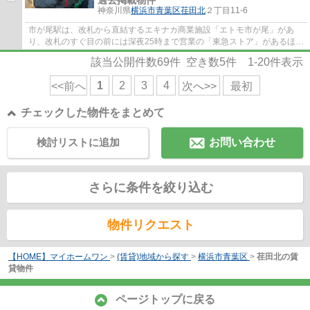
過去掲載物件
神奈川県
横浜市青葉区
荏田北
２丁目11-6
市が尾駅は、改札から直結するエキナカ商業施設「エトモ市が尾」があ
り、改札のすぐ目の前には深夜25時まで営業の「東急ストア」があるほ
か、コンビニエンスストア、ベーカリー、ファ...
該当公開件数
69
件 空き数
5
件
1-20
件表示
1
2
3
4
<<前へ
次へ>>
最初
チェックした物件をまとめて
検討リストに追加
お問い合わせ
さらに条件を絞り込む
物件リクエスト
【HOME】マイホームワン
>
(賃貸)地域から探す
>
横浜市青葉区
>
荏田北の賃
貸物件
ページトップに戻る