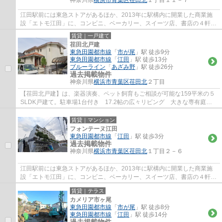
神奈川県
横浜市青葉区
荏田北
１丁目１１－７
江田駅前には東急ストアがあるほか、2013年に駅構内に開業した商業施
設「エトモ江田」に、コンビニ、ベーカリー、スイーツ店、書店の４軒が
テナントとして入居し、通勤や通学帰りの買...
賃貸｜一戸建て
荏田北戸建
東急田園都市線
「
市が尾
」駅 徒歩9分
東急田園都市線
「
江田
」駅 徒歩13分
ブルーライン
「
あざみ野
」駅 徒歩26分
過去掲載物件
神奈川県
横浜市青葉区
荏田北
２丁目
【荏田北戸建】は、楽器演奏、ペット飼育もご相談が可能な159平米の５
SLDK戸建て。駐車場1台付き 17.2帖の広々リビング 大きな専有庭も
ございます。田園都市線、ブルーライン、グリ...
賃貸｜マンション
フォンテーヌ江田
東急田園都市線
「
江田
」駅 徒歩3分
過去掲載物件
神奈川県
横浜市青葉区
荏田北
１丁目２－６
江田駅前には東急ストアがあるほか、2013年に駅構内に開業した商業施
設「エトモ江田」に、コンビニ、ベーカリー、スイーツ店、書店の４軒が
テナントとして入居し、通勤や通学帰りの買...
賃貸｜テラス
カメリア市ヶ尾
東急田園都市線
「
市が尾
」駅 徒歩8分
東急田園都市線
「
江田
」駅 徒歩14分