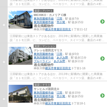
江田駅前には東急ストアがあるほか、2013年に駅構内に開業した商業施
設「エトモ江田」に、コンビニ、ベーカリー、スイーツ店、書店の４軒が
テナントとして入居し、通勤や通学帰りの買...
賃貸｜アパート
MICHIKO・カメリア C棟
東急田園都市線
「
江田
」駅 徒歩7分
東急田園都市線
「
市が尾
」駅 徒歩15分
過去掲載物件
神奈川県
横浜市青葉区
荏田北
１丁目11-12
江田駅前には東急ストアがあるほか、2013年に駅構内に開業した商業施
設「エトモ江田」に、コンビニ、ベーカリー、スイーツ店、書店の４軒が
テナントとして入居し、通勤や通学帰りの買...
賃貸｜マンション
ドレッセ荏田北マリス
東急田園都市線
「
江田
」駅 徒歩5分
東急田園都市線
「
あざみ野
」駅 徒歩11分
ブルーライン
「
あざみ野
」駅 徒歩11分
過去掲載物件
神奈川県
横浜市青葉区
荏田北
３丁目1-16
江田駅前には東急ストアがあるほか、2013年に駅構内に開業した商業施
設「エトモ江田」に、コンビニ、ベーカリー、スイーツ店、書店の４軒が
テナントとして入居し、通勤や通学帰りの買...
賃貸｜テラス
サンヒルズ荏田北Ｄ
東急田園都市線
「
江田
」駅 徒歩10分
東急田園都市線
「
市が尾
」駅 徒歩15分
過去掲載物件
神奈川県
横浜市青葉区
荏田北
３丁目18-1