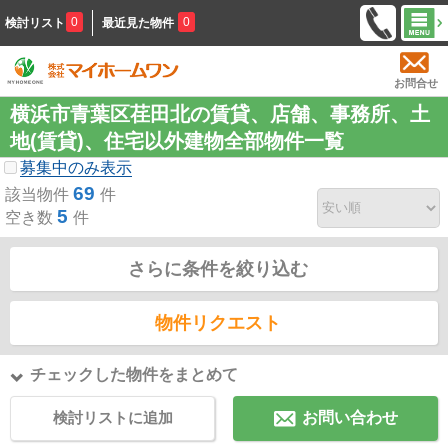
0
0
検討リスト
最近見た物件
お問合せ
横浜市青葉区荏田北の賃貸、店舗、事務所、土
地(賃貸)、住宅以外建物全部物件一覧
募集中のみ表示
69
該当物件
件
5
空き数
件
さらに条件を絞り込む
物件リクエスト
チェックした物件をまとめて
検討リストに追加
お問い合わせ