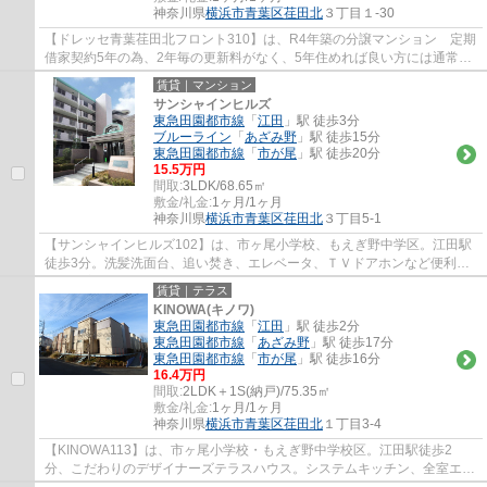
神奈川県
横浜市青葉区
荏田北
３丁目１-30
【ドレッセ青葉荏田北フロント310】は、R4年築の分譲マンション 定期
借家契約5年の為、2年毎の更新料がなく、5年住めれば良い方には通常か
かる２年毎の更新料が2回分も節約可能なお部...
賃貸｜マンション
サンシャインヒルズ
東急田園都市線
「
江田
」駅 徒歩3分
ブルーライン
「
あざみ野
」駅 徒歩15分
東急田園都市線
「
市が尾
」駅 徒歩20分
15.5万円
間取:
3LDK/68.65㎡
敷金/礼金:
1ヶ月/1ヶ月
神奈川県
横浜市青葉区
荏田北
３丁目5-1
【サンシャインヒルズ102】は、市ヶ尾小学校、もえぎ野中学区。江田駅
徒歩3分。洗髪洗面台、追い焚き、エレベータ、ＴＶドアホンなど便利な
設備を完備。
賃貸｜テラス
KINOWA(キノワ)
東急田園都市線
「
江田
」駅 徒歩2分
東急田園都市線
「
あざみ野
」駅 徒歩17分
東急田園都市線
「
市が尾
」駅 徒歩16分
16.4万円
間取:
2LDK＋1S(納戸)/75.35㎡
敷金/礼金:
1ヶ月/1ヶ月
神奈川県
横浜市青葉区
荏田北
１丁目3-4
【KINOWA113】は、市ヶ尾小学校・もえぎ野中学校区。江田駅徒歩2
分、こだわりのデザイナーズテラスハウス。システムキッチン、全室エア