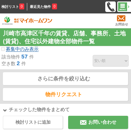
0
0
検討リスト
最近見た物件
お問合せ
川崎市高津区千年の賃貸、店舗、事務所、土地
(賃貸)、住宅以外建物全部物件一覧
募集中のみ表示
57
該当物件
件
2
空き数
件
さらに条件を絞り込む
物件リクエスト
チェックした物件をまとめて
検討リストに追加
お問い合わせ