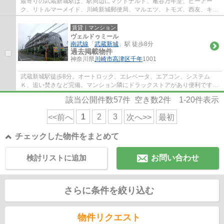
最寄りの武蔵新城駅は、駅周辺にマクドナルド、亀谷万年堂、ピーアー
ク、リトルマーメイド、川崎新城郵便局、マルエツ、トモズ、西友、キャ
ン★ドゥ、文教堂書店、コージーコーナーなど...
賃貸｜マンション
ヴェルドゥミール
南武線
「
武蔵新城
」駅 徒歩8分
過去掲載物件
神奈川県
川崎市高津区
千年
1001
武蔵新城駅徒歩8分。オートロック、エレベータ、エアコン、システム
Ｋ、追い焚きなど完備。マンション隣にドラックストアがあり便利です。
田園都市線、ブルーライン、グリーンラインの...
該当公開件数
57
件 空き数
2
件
1-20
件表示
1
2
3
<<前へ
次へ>>
最初
チェックした物件をまとめて
検討リストに追加
お問い合わせ
さらに条件を絞り込む
物件リクエスト