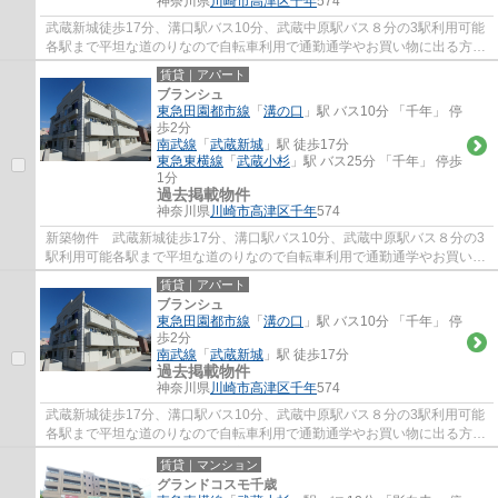
神奈川県
川崎市高津区
千年
574
武蔵新城徒歩17分、溝口駅バス10分、武蔵中原駅バス８分の3駅利用可能
各駅まで平坦な道のりなので自転車利用で通勤通学やお買い物に出る方も
多い地域です。オートロック、宅配BOX、シ...
賃貸｜アパート
ブランシュ
東急田園都市線
「
溝の口
」駅 バス10分 「千年」 停
歩2分
南武線
「
武蔵新城
」駅 徒歩17分
東急東横線
「
武蔵小杉
」駅 バス25分 「千年」 停歩
1分
過去掲載物件
神奈川県
川崎市高津区
千年
574
新築物件 武蔵新城徒歩17分、溝口駅バス10分、武蔵中原駅バス８分の3
駅利用可能各駅まで平坦な道のりなので自転車利用で通勤通学やお買い物
に出る方も多い地域です。オートロック、宅...
賃貸｜アパート
ブランシュ
東急田園都市線
「
溝の口
」駅 バス10分 「千年」 停
歩2分
南武線
「
武蔵新城
」駅 徒歩17分
過去掲載物件
神奈川県
川崎市高津区
千年
574
武蔵新城徒歩17分、溝口駅バス10分、武蔵中原駅バス８分の3駅利用可能
各駅まで平坦な道のりなので自転車利用で通勤通学やお買い物に出る方も
多い地域です。オートロック、宅配BOX、シ...
賃貸｜マンション
グランドコスモ千歳