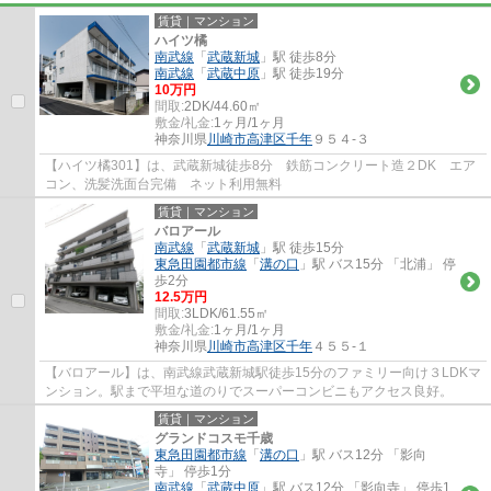
賃貸｜マンション
ハイツ橘
南武線
「
武蔵新城
」駅 徒歩8分
南武線
「
武蔵中原
」駅 徒歩19分
10万円
間取:
2DK/44.60㎡
敷金/礼金:
1ヶ月/1ヶ月
神奈川県
川崎市高津区
千年
９５４-３
【ハイツ橘301】は、武蔵新城徒歩8分 鉄筋コンクリート造２DK エア
コン、洗髪洗面台完備 ネット利用無料
賃貸｜マンション
バロアール
南武線
「
武蔵新城
」駅 徒歩15分
東急田園都市線
「
溝の口
」駅 バス15分 「北浦」 停
歩2分
12.5万円
間取:
3LDK/61.55㎡
敷金/礼金:
1ヶ月/1ヶ月
神奈川県
川崎市高津区
千年
４５５-１
【バロアール】は、南武線武蔵新城駅徒歩15分のファミリー向け３LDKマ
ンション。駅まで平坦な道のりでスーパーコンビニもアクセス良好。
賃貸｜マンション
グランドコスモ千歳
東急田園都市線
「
溝の口
」駅 バス12分 「影向
寺」 停歩1分
南武線
「
武蔵中原
」駅 バス12分 「影向寺」 停歩1