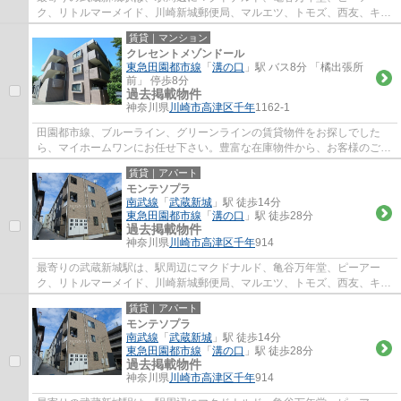
ク、リトルマーメイド、川崎新城郵便局、マルエツ、トモズ、西友、キャ
ン★ドゥ、文教堂書店、コージーコーナーなど...
賃貸｜マンション
クレセントメゾンドール
東急田園都市線
「
溝の口
」駅 バス8分 「橘出張所
前」 停歩8分
過去掲載物件
神奈川県
川崎市高津区
千年
1162-1
田園都市線、ブルーライン、グリーンラインの賃貸物件をお探しでした
ら、マイホームワンにお任せ下さい。豊富な在庫物件から、お客様のご要
望に合うお部屋をご提案致します。
賃貸｜アパート
モンテソプラ
南武線
「
武蔵新城
」駅 徒歩14分
東急田園都市線
「
溝の口
」駅 徒歩28分
過去掲載物件
神奈川県
川崎市高津区
千年
914
最寄りの武蔵新城駅は、駅周辺にマクドナルド、亀谷万年堂、ピーアー
ク、リトルマーメイド、川崎新城郵便局、マルエツ、トモズ、西友、キャ
ン★ドゥ、文教堂書店、コージーコーナーなど...
賃貸｜アパート
モンテソプラ
南武線
「
武蔵新城
」駅 徒歩14分
東急田園都市線
「
溝の口
」駅 徒歩28分
過去掲載物件
神奈川県
川崎市高津区
千年
914