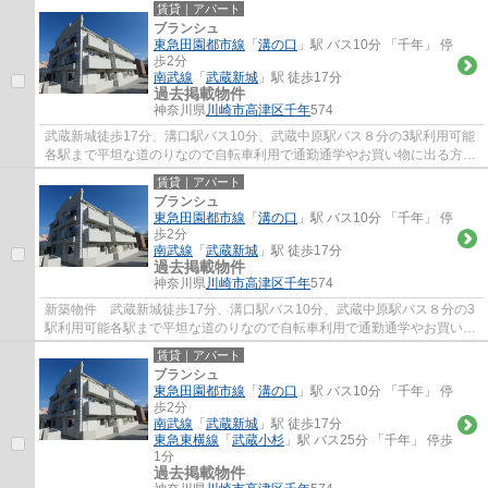
多い地域です。オートロック、宅配BOX、シ...
賃貸｜アパート
ブランシュ
東急田園都市線
「
溝の口
」駅 バス10分 「千年」 停
歩2分
南武線
「
武蔵新城
」駅 徒歩17分
過去掲載物件
神奈川県
川崎市高津区
千年
574
武蔵新城徒歩17分、溝口駅バス10分、武蔵中原駅バス８分の3駅利用可能
各駅まで平坦な道のりなので自転車利用で通勤通学やお買い物に出る方も
多い地域です。オートロック、宅配BOX、シ...
賃貸｜アパート
ブランシュ
東急田園都市線
「
溝の口
」駅 バス10分 「千年」 停
歩2分
南武線
「
武蔵新城
」駅 徒歩17分
過去掲載物件
神奈川県
川崎市高津区
千年
574
新築物件 武蔵新城徒歩17分、溝口駅バス10分、武蔵中原駅バス８分の3
駅利用可能各駅まで平坦な道のりなので自転車利用で通勤通学やお買い物
に出る方も多い地域です。オートロック、宅...
賃貸｜アパート
ブランシュ
東急田園都市線
「
溝の口
」駅 バス10分 「千年」 停
歩2分
南武線
「
武蔵新城
」駅 徒歩17分
東急東横線
「
武蔵小杉
」駅 バス25分 「千年」 停歩
1分
過去掲載物件