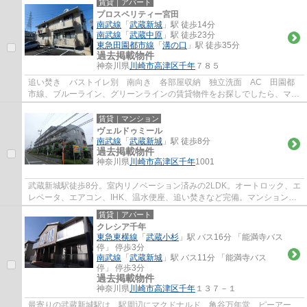
賃貸｜アパート
プロスペリティー宮田
南武線
「
武蔵新城
」駅 徒歩14分
南武線
「
武蔵中原
」駅 徒歩23分
東急田園都市線
「
溝の口
」駅 徒歩35分
過去掲載物件
神奈川県
川崎市高津区
千年
７８５
追い焚き バストイレ別 南向き 各部屋収納 独立洗面 AC 田園都
市線、ブルーライン、グリーンラインの賃貸物件をお探しでしたら、マイ
ホームワンにお任せ下さい。豊富な在庫物件...
賃貸｜マンション
ヴェルドゥミール
南武線
「
武蔵新城
」駅 徒歩8分
過去掲載物件
神奈川県
川崎市高津区
千年
1001
武蔵新城駅徒歩8分。室内リノベーション済みの2LDK。オートロック、エ
レベータ、エアコン、IHK、温水便座、追い焚きなど完備。マンション隣
にドラックストアがあり便利です。田園都市...
賃貸｜アパート
クレシア千年
東急東横線
「
武蔵小杉
」駅 バス16分 「能満寺バス
停」 停歩3分
南武線
「
武蔵新城
」駅 バス11分 「能満寺バス
停」 停歩3分
過去掲載物件
神奈川県
川崎市高津区
千年
１３７－１
最寄りの武蔵新城駅は、駅周辺にマクドナルド、亀谷万年堂、ピーアー