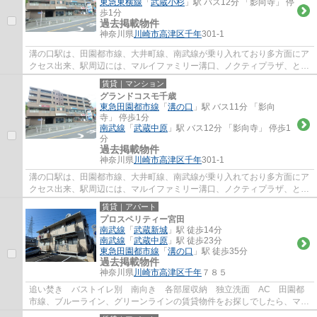
東急東横線
「
武蔵小杉
」駅 バス12分 「影向寺」 停
歩1分
過去掲載物件
神奈川県
川崎市高津区
千年
301-1
溝の口駅は、田園都市線、大井町線、南武線が乗り入れており多方面にア
クセス出来、駅周辺には、マルイファミリー溝口、ノクティプラザ、とい
ったデパートやレストラン街、イトーヨー...
賃貸｜マンション
グランドコスモ千歳
東急田園都市線
「
溝の口
」駅 バス11分 「影向
寺」 停歩1分
南武線
「
武蔵中原
」駅 バス12分 「影向寺」 停歩1
分
過去掲載物件
神奈川県
川崎市高津区
千年
301-1
溝の口駅は、田園都市線、大井町線、南武線が乗り入れており多方面にア
クセス出来、駅周辺には、マルイファミリー溝口、ノクティプラザ、とい
ったデパートやレストラン街、イトーヨー...
賃貸｜アパート
プロスペリティー宮田
南武線
「
武蔵新城
」駅 徒歩14分
南武線
「
武蔵中原
」駅 徒歩23分
東急田園都市線
「
溝の口
」駅 徒歩35分
過去掲載物件
神奈川県
川崎市高津区
千年
７８５
追い焚き バストイレ別 南向き 各部屋収納 独立洗面 AC 田園都
市線、ブルーライン、グリーンラインの賃貸物件をお探しでしたら、マイ
ホームワンにお任せ下さい。豊富な在庫物件...