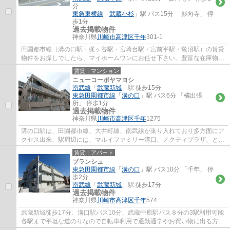
分
東急東横線
「
武蔵小杉
」駅 バス15分 「影向寺」 停
歩1分
過去掲載物件
神奈川県
川崎市高津区
千年
301-1
田園都市線（溝の口駅・梶ヶ谷駅・宮崎台駅・宮前平駅・鷺沼駅）の賃貸
物件をお探しでしたら、マイホームワンにお任せ下さい。豊富な在庫物件
から、お客様のご要望に合うお部屋をご提...
賃貸｜マンション
ニューコーポヤマヨシ
南武線
「
武蔵新城
」駅 徒歩15分
東急田園都市線
「
溝の口
」駅 バス6分 「橘出張
所」 停歩1分
過去掲載物件
神奈川県
川崎市高津区
千年
1275
溝の口駅は、田園都市線、大井町線、南武線が乗り入れており多方面にア
クセス出来、駅周辺には、マルイファミリー溝口、ノクティプラザ、とい
ったデパートやレストラン街、イトーヨー...
賃貸｜アパート
ブランシュ
東急田園都市線
「
溝の口
」駅 バス10分 「千年」 停
歩2分
南武線
「
武蔵新城
」駅 徒歩17分
過去掲載物件
神奈川県
川崎市高津区
千年
574
武蔵新城徒歩17分、溝口駅バス10分、武蔵中原駅バス８分の3駅利用可能
各駅まで平坦な道のりなので自転車利用で通勤通学やお買い物に出る方も