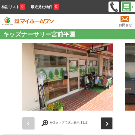
0
0
検討リスト
最近見た物件
お問合せ
キッズナーサリー宮前平園
前
次
画像タップで拡大表示【
1
/2】