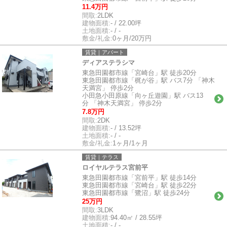
11.4万円
間取:
2LDK
建物面積:
- / 22.00坪
土地面積:
- / -
敷金/礼金:
0ヶ月/20万円
賃貸｜アパート
ディアステラシマ
東急田園都市線「宮崎台」駅 徒歩20分
東急田園都市線「梶が谷」駅 バス7分 「神木
天満宮」 停歩2分
小田急小田原線「向ヶ丘遊園」駅 バス13
分 「神木天満宮」 停歩2分
7.8万円
間取:
2DK
建物面積:
- / 13.52坪
土地面積:
- / -
敷金/礼金:
1ヶ月/1ヶ月
賃貸｜テラス
ロイヤルテラス宮前平
東急田園都市線「宮前平」駅 徒歩14分
東急田園都市線「宮崎台」駅 徒歩22分
東急田園都市線「鷺沼」駅 徒歩24分
25万円
間取:
3LDK
建物面積:
94.40㎡ / 28.55坪
土地面積:
- / -