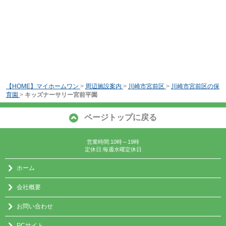
【HOME】マイホームワン
>
周辺施設案内
>
川崎市宮前区
>
川崎市宮前区の保
育園
>
キッズナーサリー宮前平園
ページトップに戻る
営業時間:10時～19時
定休日:毎週水曜定休日
ホーム
会社概要
お問い合わせ
PCサイト