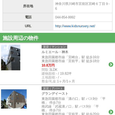
神奈川県川崎市宮前区宮崎６丁目９-
所在地
6
電話
044-854-9992
URL
http://www.kidsnursery.net/
施設周辺の物件
賃貸｜マンション
ルミエール・神木
東急田園都市線「宮崎台」駅 徒歩16分
東急田園都市線「宮前平」駅 徒歩18分
10.8万円
間取:
3LDK
建物面積:
- / 19.82坪
土地面積:
- / -
敷金/礼金:
1ヶ月/1ヶ月
賃貸｜アパート
グランデイースト
東急田園都市線「溝の口」駅 バス9分 「平
橋」 停歩7分
南武線「武蔵溝ノ口」駅 バス9分 「平
橋」 停歩7分
東急田園都市線「宮前平」駅 徒歩20分